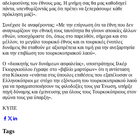
αδελφοσύνης του έθνους μας. Η μνήμη σας θα μας καθοδηγεί
πάντα, υπενθυμίζοντάς μας ότι πρέπει να ξεπεράσουμε κάθε
πρόκληση μαζί».
Συνέχισε δε αναφέροντας: «Με την επίγνωση ότι τα έθνη που δεν
αναγνωρίζουν την εθνική τους ταυτότητα θα γίνουν αποικίες άλλων
εθνών, υποσχόμαστε ότι, όπως στο παρελθόν, σήμερα και στο
μέλλον, το μεγάλο τουρκικό έθνος και οι τουρκικές ένοπλες
δυνάμεις θα σταθούν με αξιοπρέπεια και τιμή για την ανεξαρτησία
και την επιβίωση του τουρκοκυπριακού λαού».
Ο «διοικητής των δυνάμεων ασφαλείας», υποστράτηγος Ιλκέρ
Γκιοργκιούλου έγραψε στο «βιβλίο μαρτύρων» ότι η αντίσταση
στα Κόκκινα «ενάντια στις ύπουλες επιθέσεις που εξαπέλυσαν οι
Ελληνοκύπριοι με στόχο την εξόντωση του τουρκοκυπριακού λαού
για να πραγματοποιήσουν τις φιλοδοξίες τους για Ένωση, υπήρξε
πηγή δύναμης και έμπνευσης για όλους τους Τουρκοκύπριους στον
αγώνα τους για ύπαρξη».
ΚΥΠΕ
Tags