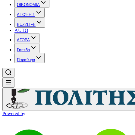
OIKONOMIA
ΑΠΟΨΕΙΣ
BUZZLIFE
AUTO
ΑΓΟΡΑ
Γηπεδο
Παραθυρο
Powered by