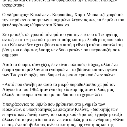
ισχυρίστηκε.
Ο «δήμαρχος» Κοκκίνων - Καρπασίας, Χαμίτ Μπακιρτζί χαιρέτισε
την «ιερή αντίσταση» των «μαχητών» λέγοντας πως τα θεμέλια του
ψευδοκράτους τέθηκαν στα Κόκκινα.
Στο μεταξύ, σε γραπτό μήνυμά του για την επέτειο ο Τ/κ ηγέτης
αναφέρει ότι «η φωτιά της αντίστασης και της ελευθερίας που καίει
στα Κόκκινα δεν έχει σβήσει και αυτή η εθνική στάση αποτελεί τη
βάση του οράματος λύσης των δύο κρατών που υπερασπιζόμαστε
σήμερα».
Αυτό το όραμα, συνεχίζει, δεν είναι πολιτικός στόχος, αλλά ένα
όραμα για το μέλλον που ενσαρκώνει τα βάσανα και τον αγώνα
των Τ/κ για ύπαρξη, που διαρκεί περισσότερο από έναν αιώνα.
«Αυτό που συνέβη σε αυτό το μικρό παραθαλάσσιο χωριό τον
Αύγουστο του 1964 ήταν ένα σημείο καμπής όταν ο λαός μας
άλλαξε το πεπρωμένο του με τα ίδια του τα χέρια» λέει.
Υπογράφοντας το βιβλίο που βρίσκεται στο μνημείο των
Κοκκίνων, ο υποστράτηγος Σεμπαχάτιν Κιλίντς, «διοικητής των
ειρηνευτικών δυνάμεων», του κατοχικού στρατού, έγραψε μεταξύ
άλλων ότι το μνημείο αυτό δεν είναι απλώς μια υπενθύμιση. «Είναι
επίσης ένα σύμβολο της ανθεκτικότητας, της ενότητας και της