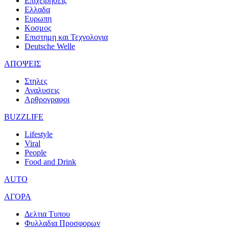
Επιχειρησεις
Ελλαδα
Ευρωπη
Κοσμος
Επιστημη και Τεχνολογια
Deutsche Welle
ΑΠΟΨΕΙΣ
Στηλες
Αναλυσεις
Αρθρογραφοι
BUZZLIFE
Lifestyle
Viral
People
Food and Drink
AUTO
ΑΓΟΡΑ
Δελτια Τυπου
Φυλλαδια Προσφορων