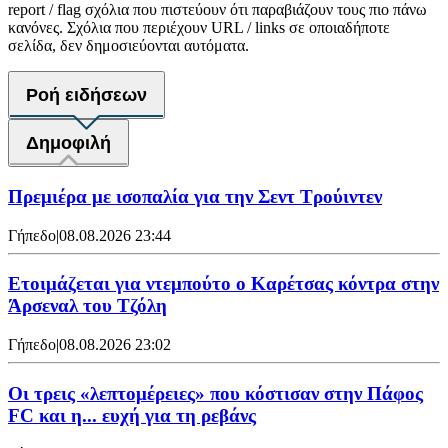
report / flag σχόλια που πιστεύουν ότι παραβιάζουν τους πιο πάνω
κανόνες. Σχόλια που περιέχουν URL / links σε οποιαδήποτε
σελίδα, δεν δημοσιεύονται αυτόματα.
Ροή ειδήσεων
Δημοφιλή
Πρεμιέρα με ισοπαλία για την Σεντ Τρούιντεν
Γήπεδο
|
08.08.2026 23:44
Ετοιμάζεται για ντεμπούτο ο Καρέτσας κόντρα στην
Άρσεναλ του Τζόλη
Γήπεδο
|
08.08.2026 23:02
Οι τρεις «λεπτομέρειες» που κόστισαν στην Πάφος
FC και η... ευχή για τη ρεβάνς