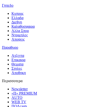
Γηπεδο
Κυπρος
Ελλαδα
Διεθνη
Καλαθοσφαιρα
Αλλα Σπορ
Ντριμπλες
Αποψεις
Παραθυρο
Ατζεντα
Επικαιρα
Θεματα
Στηλες
Αποθηκη
Περισσοτερα
Newsletter
«Π» PREMIUM
AUTO
WEB TV
ΠΟΛcasts