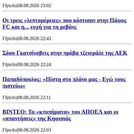
Γήπεδο
|
08.08.2026 23:02
Οι τρεις «λεπτομέρειες» που κόστισαν στην Πάφος
FC και η... ευχή για τη ρεβάνς
Γήπεδο
|
08.08.2026 22:43
Σόου Γκατσίνοβιτς στην πρόβα τζενεράλε της ΑΕΚ
Γήπεδο
|
08.08.2026 22:24
Παπαδόπουλος: «Πίστη στο πλάνο μας - Εγώ τους
πιστεύω»
Γήπεδο
|
08.08.2026 22:11
ΒΙΝΤΕΟ: Τα «κτυπήματα» του ΑΠΟΕΛ και οι
«απαντήσεις» της Κηφισιάς
Γήπεδο
|
08.08.2026 22:03