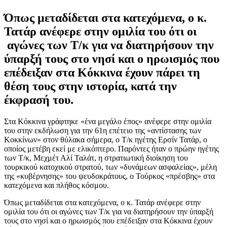
Όπως μεταδίδεται στα κατεχόμενα, ο κ.
Τατάρ ανέφερε στην ομιλία του ότι οι
αγώνες των Τ/κ για να διατηρήσουν την
ύπαρξή τους στο νησί και ο ηρωισμός που
επέδειξαν στα Κόκκινα έχουν πάρει τη
θέση τους στην ιστορία, κατά την
έκφρασή του.
Στα Κόκκινα γράφτηκε «ένα μεγάλο έπος» ανέφερε στην ομιλία
του στην εκδήλωση για την 61η επέτειο της «αντίστασης των
Κοκκίνων» στον θύλακα σήμερα, ο Τ/κ ηγέτης Ερσίν Τατάρ, ο
οποίος μετέβη εκεί με ελικόπτερο. Παρόντες ήταν ο πρώην ηγέτης
των Τ/κ, Μεχμέτ Αλί Ταλάτ, η στρατιωτική διοίκηση του
τουρκικού κατοχικού στρατού, των «δυνάμεων ασφαλείας», μέλη
της «κυβέρνησης» του ψευδοκράτους, ο Τούρκος «πρέσβης» στα
κατεχόμενα και πλήθος κόσμου.
Όπως μεταδίδεται στα κατεχόμενα, ο κ. Τατάρ ανέφερε στην
ομιλία του ότι οι αγώνες των Τ/κ για να διατηρήσουν την ύπαρξή
τους στο νησί και ο ηρωισμός που επέδειξαν στα Κόκκινα έχουν