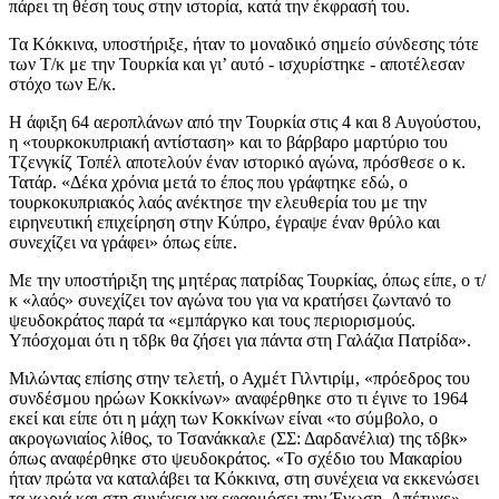
πάρει τη θέση τους στην ιστορία, κατά την έκφρασή του.
Τα Κόκκινα, υποστήριξε, ήταν το μοναδικό σημείο σύνδεσης τότε
των Τ/κ με την Τουρκία και γι’ αυτό - ισχυρίστηκε - αποτέλεσαν
στόχο των Ε/κ.
Η άφιξη 64 αεροπλάνων από την Τουρκία στις 4 και 8 Αυγούστου,
η «τουρκοκυπριακή αντίσταση» και το βάρβαρο μαρτύριο του
Τζενγκίζ Τοπέλ αποτελούν έναν ιστορικό αγώνα, πρόσθεσε ο κ.
Τατάρ. «Δέκα χρόνια μετά το έπος που γράφτηκε εδώ, ο
τουρκοκυπριακός λαός ανέκτησε την ελευθερία του με την
ειρηνευτική επιχείρηση στην Κύπρο, έγραψε έναν θρύλο και
συνεχίζει να γράφει» όπως είπε.
Με την υποστήριξη της μητέρας πατρίδας Τουρκίας, όπως είπε, ο τ/
κ «λαός» συνεχίζει τον αγώνα του για να κρατήσει ζωντανό το
ψευδοκράτος παρά τα «εμπάργκο και τους περιορισμούς.
Υπόσχομαι ότι η τδβκ θα ζήσει για πάντα στη Γαλάζια Πατρίδα».
Μιλώντας επίσης στην τελετή, ο Αχμέτ Γιλντιρίμ, «πρόεδρος του
συνδέσμου ηρώων Κοκκίνων» αναφέρθηκε στο τι έγινε το 1964
εκεί και είπε ότι η μάχη των Κοκκίνων είναι «το σύμβολο, ο
ακρογωνιαίος λίθος, το Τσανάκκαλε (ΣΣ: Δαρδανέλια) της τδβκ»
όπως αναφέρθηκε στο ψευδοκράτος. «Το σχέδιο του Μακαρίου
ήταν πρώτα να καταλάβει τα Κόκκινα, στη συνέχεια να εκκενώσει
τα χωριά και στη συνέχεια να εφαρμόσει την Ένωση. Απέτυχε»