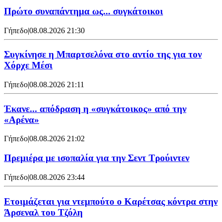
Πρώτο συναπάντημα ως... συγκάτοικοι
Γήπεδο
|
08.08.2026 21:30
Συγκίνησε η Μπαρτσελόνα στο αντίο της για τον
Χόρχε Μέσι
Γήπεδο
|
08.08.2026 21:11
Έκανε... απόδραση η «συγκάτοικος» από την
«Αρένα»
Γήπεδο
|
08.08.2026 21:02
Πρεμιέρα με ισοπαλία για την Σεντ Τρούιντεν
Γήπεδο
|
08.08.2026 23:44
Ετοιμάζεται για ντεμπούτο ο Καρέτσας κόντρα στην
Άρσεναλ του Τζόλη