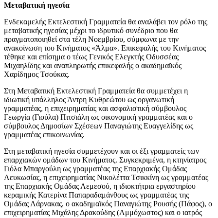
Μεταβατική ηγεσία
Ενδεκαμελής Εκτελεστική Γραμματεία θα αναλάβει τον ρόλο της
μεταβατικής ηγεσίας μέχρι το ιδρυτικό συνέδριο που θα
πραγματοποιηθεί στα τέλη Νοεμβρίου, σύμφωνα με την
ανακοίνωση του Κινήματος «Άλμα». Επικεφαλής του Κινήματος
τέθηκε και επίσημα ο τέως Γενικός Ελεγκτής Οδυσσέας
Μιχαηλίδης και αναπληρωτής επικεφαλής ο ακαδημαϊκός
Χαρίδημος Τσούκας.
Στη Μεταβατική Εκτελεστική Γραμματεία θα συμμετέχει η
ιδιωτική υπάλληλος Άντρη Κυθρεώτου ως οργανωτική
γραμματέας, η επιχειρηματίας και ασφαλιστική σύμβουλος
Γεωργία (Γιούλα) Πιτσιάλη ως οικονομική γραμματέας και ο
σύμβουλος Δημοσίων Σχέσεων Παναγιώτης Ευαγγελίδης ως
γραμματέας επικοινωνίας.
Στη μεταβατική ηγεσία συμμετέχουν και οι έξι γραμματείς των
επαρχιακών ομάδων του Κινήματος. Συγκεκριμένα, η κτηνίατρος
Γιόλα Μπαργούλη ως γραμματέας της Επαρχιακής Ομάδας
Λευκωσίας, η επιχειρηματίας Νικολέττα Τσικκίνη ως γραμματέας
της Επαρχιακής Ομάδας Λεμεσού, η ιδιοκτήτρια εργαστηρίου
κεραμικής Κατερίνα Παπαραδαμάνθους ως γραμματέας της
Ομάδας Λάρνακας, ο ακαδημαϊκός Παναγιώτης Ρουσής (Πάφος), ο
επιχειρηματίας Μιχάλης Δρακούδης (Αμμόχωστος) και ο ιατρός