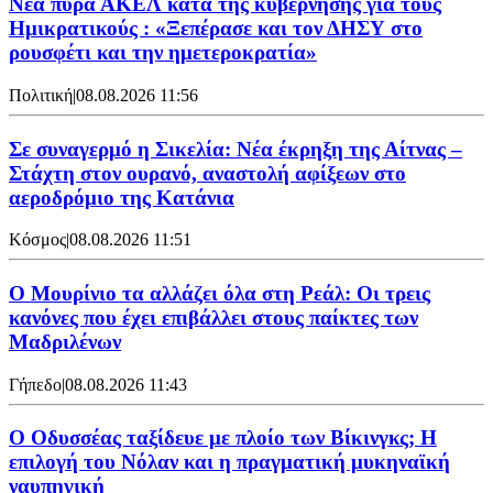
Νέα πυρά ΑΚΕΛ κατά της κυβέρνησης για τους
Ημικρατικούς : «Ξεπέρασε και τον ΔΗΣΥ στο
ρουσφέτι και την ημετεροκρατία»
Πολιτική
|
08.08.2026 11:56
Σε συναγερμό η Σικελία: Νέα έκρηξη της Αίτνας –
Στάχτη στον ουρανό, αναστολή αφίξεων στο
αεροδρόμιο της Κατάνια
Κόσμος
|
08.08.2026 11:51
Ο Μουρίνιο τα αλλάζει όλα στη Ρεάλ: Οι τρεις
κανόνες που έχει επιβάλλει στους παίκτες των
Μαδριλένων
Γήπεδο
|
08.08.2026 11:43
Ο Οδυσσέας ταξίδευε με πλοίο των Βίκινγκς; Η
επιλογή του Νόλαν και η πραγματική μυκηναϊκή
ναυπηγική