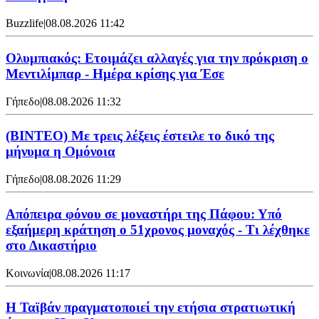
Buzzlife
|
08.08.2026 11:42
Ολυμπιακός: Ετοιμάζει αλλαγές για την πρόκριση ο
Μεντιλίμπαρ - Ημέρα κρίσης για Έσε
Γήπεδο
|
08.08.2026 11:32
(ΒΙΝΤΕΟ) Με τρεις λέξεις έστειλε το δικό της
μήνυμα η Ομόνοια
Γήπεδο
|
08.08.2026 11:29
Απόπειρα φόνου σε μοναστήρι της Πάφου: Υπό
εξαήμερη κράτηση ο 51χρονος μοναχός - Τι λέχθηκε
στο Δικαστήριο
Κοινωνία
|
08.08.2026 11:17
Η Ταϊβάν πραγματοποιεί την ετήσια στρατιωτική