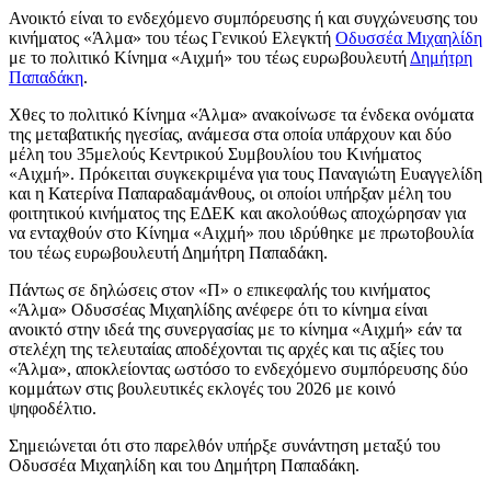
Ανοικτό είναι το ενδεχόμενο συμπόρευσης ή και συγχώνευσης του
κινήματος «Άλμα» του τέως Γενικού Ελεγκτή
Οδυσσέα Μιχαηλίδη
με το πολιτικό Κίνημα «Αιχμή» του τέως ευρωβουλευτή
Δημήτρη
Παπαδάκη
.
Χθες το πολιτικό Κίνημα «Άλμα» ανακοίνωσε τα ένδεκα ονόματα
της μεταβατικής ηγεσίας, ανάμεσα στα οποία υπάρχουν και δύο
μέλη του 35μελούς Κεντρικού Συμβουλίου του Κινήματος
«Αιχμή». Πρόκειται συγκεκριμένα για τους Παναγιώτη Ευαγγελίδη
και η Κατερίνα Παπαραδαμάνθους, οι οποίοι υπήρξαν μέλη του
φοιτητικού κινήματος της ΕΔΕΚ και ακολούθως αποχώρησαν για
να ενταχθούν στο Κίνημα «Αιχμή» που ιδρύθηκε με πρωτοβουλία
του τέως ευρωβουλευτή Δημήτρη Παπαδάκη.
Πάντως σε δηλώσεις στον «Π» ο επικεφαλής του κινήματος
«Άλμα» Οδυσσέας Μιχαηλίδης ανέφερε ότι το κίνημα είναι
ανοικτό στην ιδεά της συνεργασίας με το κίνημα «Αιχμή» εάν τα
στελέχη της τελευταίας αποδέχονται τις αρχές και τις αξίες του
«Άλμα», αποκλείοντας ωστόσο το ενδεχόμενο συμπόρευσης δύο
κομμάτων στις βουλευτικές εκλογές του 2026 με κοινό
ψηφοδέλτιο.
Σημειώνεται ότι στο παρελθόν υπήρξε συνάντηση μεταξύ του
Οδυσσέα Μιχαηλίδη και του Δημήτρη Παπαδάκη.