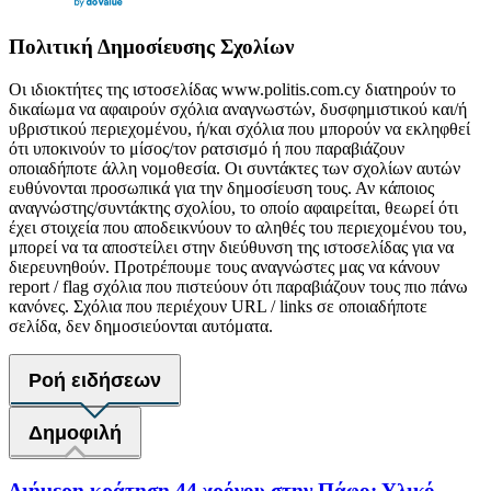
Πολιτική Δημοσίευσης Σχολίων
Οι ιδιοκτήτες της ιστοσελίδας www.politis.com.cy διατηρούν το
δικαίωμα να αφαιρούν σχόλια αναγνωστών, δυσφημιστικού και/ή
υβριστικού περιεχομένου, ή/και σχόλια που μπορούν να εκληφθεί
ότι υποκινούν το μίσος/τον ρατσισμό ή που παραβιάζουν
οποιαδήποτε άλλη νομοθεσία. Οι συντάκτες των σχολίων αυτών
ευθύνονται προσωπικά για την δημοσίευση τους. Αν κάποιος
αναγνώστης/συντάκτης σχολίου, το οποίο αφαιρείται, θεωρεί ότι
έχει στοιχεία που αποδεικνύουν το αληθές του περιεχομένου του,
μπορεί να τα αποστείλει στην διεύθυνση της ιστοσελίδας για να
διερευνηθούν. Προτρέπουμε τους αναγνώστες μας να κάνουν
report / flag σχόλια που πιστεύουν ότι παραβιάζουν τους πιο πάνω
κανόνες. Σχόλια που περιέχουν URL / links σε οποιαδήποτε
σελίδα, δεν δημοσιεύονται αυτόματα.
Ροή ειδήσεων
Δημοφιλή
Διήμερη κράτηση 44 χρόνου στην Πάφο: Υλικό