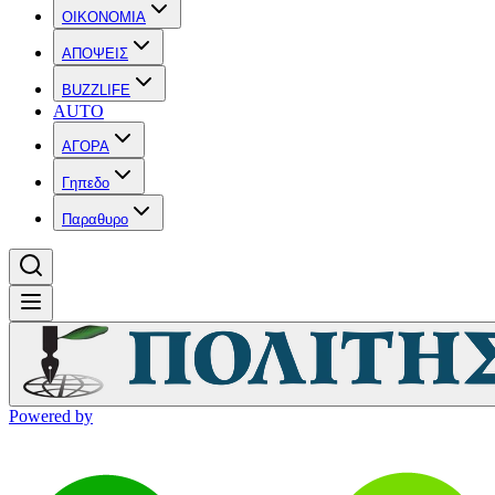
OIKONOMIA
ΑΠΟΨΕΙΣ
BUZZLIFE
AUTO
ΑΓΟΡΑ
Γηπεδο
Παραθυρο
Powered by