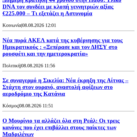
DNA τον συνδέει με κλοπή γεννητριών αξίας
€225.000 – Τι εξετάζει η Αστυνομία
Κοινωνία
|
08.08.2026 12:01
Νέα πυρά ΑΚΕΛ κατά της κυβέρνησης για τους
Ημικρατικούς : «Ξεπέρασε και τον ΔΗΣΥ στο
ρουσφέτι και την ημετεροκρατία»
Πολιτική
|
08.08.2026 11:56
Σε συναγερμό η Σικελία: Νέα έκρηξη της Αίτνας –
Στάχτη στον ουρανό, αναστολή αφίξεων στο
αεροδρόμιο της Κατάνια
Κόσμος
|
08.08.2026 11:51
Ο Μουρίνιο τα αλλάζει όλα στη Ρεάλ: Οι τρεις
κανόνες που έχει επιβάλλει στους παίκτες των
Μαδριλένων