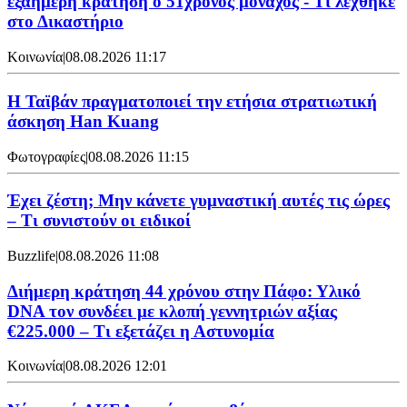
εξαήμερη κράτηση ο 51χρονος μοναχός - Τι λέχθηκε
στο Δικαστήριο
Κοινωνία
|
08.08.2026 11:17
Η Ταϊβάν πραγματοποιεί την ετήσια στρατιωτική
άσκηση Han Kuang
Φωτογραφίες
|
08.08.2026 11:15
Έχει ζέστη; Μην κάνετε γυμναστική αυτές τις ώρες
– Τι συνιστούν οι ειδικοί
Buzzlife
|
08.08.2026 11:08
Διήμερη κράτηση 44 χρόνου στην Πάφο: Υλικό
DNA τον συνδέει με κλοπή γεννητριών αξίας
€225.000 – Τι εξετάζει η Αστυνομία
Κοινωνία
|
08.08.2026 12:01