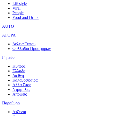
Lifestyle
Viral
People
Food and Drink
AUTO
ΑΓΟΡΑ
Δελτια Τυπου
Φυλλαδια Προσφορων
Γηπεδο
Κυπρος
Ελλαδα
Διεθνη
Καλαθοσφαιρα
Αλλα Σπορ
Ντριμπλες
Αποψεις
Παραθυρο
Ατζεντα