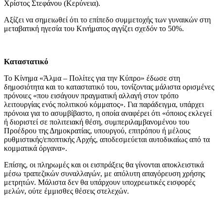
Χρίστος Στεφάνου (Κερύνεια).
Αξίζει να σημειωθεί ότι το επίπεδο συμμετοχής των γυναικών στη
μεταβατική ηγεσία του Κινήματος αγγίζει σχεδόν το 50%.
Καταστατικό
Το Κίνημα «Άλμα – Πολίτες για την Κύπρο» έδωσε στη
δημοσιότητα και το καταστατικό του, τονίζοντας μάλιστα ορισμένες
πρόνοιες «που εισάγουν πραγματική αλλαγή στον τρόπο
λειτουργίας ενός πολιτικού κόμματος». Για παράδειγμα, υπάρχει
πρόνοια για το ασυμβίβαστο, η οποία αναφέρει ότι «όποιος εκλεγεί
ή διοριστεί σε πολιτειακή θέση, συμπεριλαμβανομένου του
Προέδρου της Δημοκρατίας, υπουργού, επιτρόπου ή μέλους
ρυθμιστικής/εποπτικής Αρχής, αποδεσμεύεται αυτοδικαίως από τα
κομματικά όργανα».
Επίσης, οι πληρωμές και οι εισπράξεις θα γίνονται αποκλειστικά
μέσω τραπεζικών συναλλαγών, με απόλυτη απαγόρευση χρήσης
μετρητών. Μάλιστα δεν θα υπάρχουν υποχρεωτικές εισφορές
μελών, ούτε έμμισθες θέσεις στελεχών.