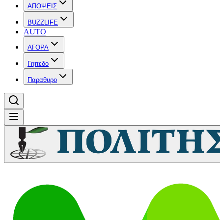
ΑΠΟΨΕΙΣ
BUZZLIFE
AUTO
ΑΓΟΡΑ
Γηπεδο
Παραθυρο