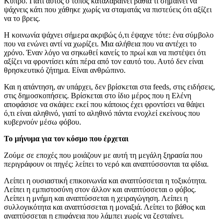
Κύπρο. Γιατί αυτός ο τόπος καταλαβαίνει βαθιά τι σημαίνει να
ψάχνεις κάτι που χάθηκε χωρίς να σταματάς να πιστεύεις ότι αξίζει
να το βρεις.
Η κοινωνία ψάχνει σήμερα ακριβώς ό,τι έψαχνε τότε: ένα σύμβολο
που να ενώνει αντί να χωρίζει. Μια αλήθεια που να αντέχει το
χρόνο. Έναν λόγο να σηκωθεί κανείς το πρωί και να πιστέψει ότι
αξίζει να φροντίσει κάτι πέρα από τον εαυτό του. Αυτό δεν είναι
θρησκευτικό ζήτημα. Είναι ανθρώπινο.
Και η απάντηση, αν υπάρχει, δεν βρίσκεται στα feeds, στις ειδήσεις,
στις δημοσκοπήσεις. Βρίσκεται στο ίδιο μέρος που η Ελένη
αποφάσισε να σκάψει: εκεί που κάποιος έχει φροντίσει να θάψει
ό,τι είναι αληθινό, γιατί το αληθινό πάντα ενοχλεί εκείνους που
κυβερνούν μέσω φόβου.
Το μήνυμα για τον κόσμο που έρχεται
Ζούμε σε εποχές που μοιάζουν με αυτή τη μεγάλη ξηρασία που
περιγράφουν οι πηγές: λείπει το νερό και αναπτύσσονται τα φίδια.
Λείπει η ουσιαστική επικοινωνία και αναπτύσσεται η τοξικότητα.
Λείπει η εμπιστοσύνη στον άλλον και αναπτύσσεται ο φόβος.
Λείπει η μνήμη και αναπτύσσεται η χειραγώγηση. Λείπει η
συλλογικότητα και αναπτύσσεται η μοναξιά. Λείπει το βάθος και
αναπτύσσεται η επιφάνεια που λάμπει χωρίς να ζεσταίνει.