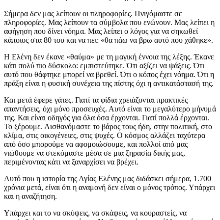
Σήμερα δεν μας λείπουν οι πληροφορίες. Πνιγόμαστε σε
πληροφορίες. Μας λείπουν τα σύμβολα που ενώνουν. Μας λείπει η
αφήγηση που δίνει νόημα. Μας λείπει ο λόγος για να σηκωθεί
κάποιος στα 80 του και να πει: «θα πάω να βρω αυτό που χάθηκε».
Η Ελένη δεν έκανε «θαύμα» με τη μαγική έννοια της λέξης. Έκανε
κάτι πολύ πιο δύσκολο: εμπιστεύτηκε. Ότι αξίζει να ψάξεις. Ότι
αυτό που θάφτηκε μπορεί να βρεθεί. Ότι ο κόπος έχει νόημα. Ότι η
πράξη είναι η φυσική συνέχεια της πίστης όχι η αντικατάστασή της.
Και μετά έφερε γάτες. Γιατί τα φίδια χρειάζονται πρακτικές
απαντήσεις, όχι μόνο προσευχές. Αυτό είναι το μεγαλύτερο μήνυμά
της. Και είναι οδηγός για όλα όσα έρχονται. Γιατί πολλά έρχονται.
Το ξέρουμε. Αισθανόμαστε το βάρος τους ήδη, στην πολιτική, στο
κλίμα, στις οικογένειες, στις ψυχές. Ο κόσμος αλλάζει ταχύτερα
από όσο μπορούμε να αφομοιώσουμε, και πολλοί από μας
νιώθουμε να στεκόμαστε μέσα σε μια ξηρασία δικής μας,
περιμένοντας κάτι να ξαναρχίσει να βρέχει.
Αυτό που η ιστορία της Αγίας Ελένης μας διδάσκει σήμερα, 1.700
χρόνια μετά, είναι ότι η αναμονή δεν είναι ο μόνος τρόπος. Υπάρχει
και η αναζήτηση.
Υπάρχει και το να σκύψεις, να σκάψεις, να κουραστείς, να