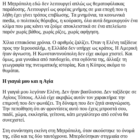
Η Μητρόπολη εδώ δεν λειτουργεί απλώς ως θεματοφύλακας
παράδοσης. Λειτουργεί ως φορέας μνήμης σε μια εποχή που η
λήθη έχει γίνει τρόπος επιβίωσης. Τα μνημόνια, τα κοινωνικά
media, ο πολιτικός θόρυβος, η κούραση, όλα αυτά δημιουργούν ένα
κλίμα που μας κάνει να ζούμε αποκλειστικά σε ένα ατελείωτο
παρόν χωρίς βάθος, χωρίς ρίζες, χωρίς αφήγηση.
Χίλια επτακόσια χρόνια. Ο αριθμός ζαλίζει. Όταν η Ελένη ταξίδευε
προς την Ιερουσαλήμ, η Ελλάδα δεν υπήρχε ως κράτος. Η Αμερική
ήταν άγνωστη. Η Κωνσταντινούπολη δεν είχε ακόμα χτιστεί. Και
όμως, μια γυναίκα από πανδοχείο, στα ογδόντα της, άλλαξε τη
γεωγραφία της πνευματικής ιστορίας. Και η Κύπρος ακόμα το
θυμάται.
Η γιαγιά μου και η Αγία
Η γιαγιά μου λεγόταν Ελένη. Δεν ήταν βασίλισσα. Δεν ταξίδεψε σε
Αγίους Τόπους. Αλλά είχε ακριβώς αυτόν τον χαρακτήρα: την
επιμονή που δεν φωνάζει. Τη δύναμη που δεν ζητά αναγνώριση.
Την πεποίθηση ότι αν φροντίσεις αυτό που έχεις μπροστά σου,
παιδί, χώμα, εκκλησία, γείτονα, κάτι μεγαλύτερο από εσένα θα
συνεχιστεί.
Στη συνάντηση εκείνη στη Μητρόπολη, όταν ακούστηκε το όνομά
της, είδα και τις δύο ταυτόχρονα. Μπερδεύτηκαν στιγμιαία στο