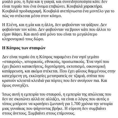
μυαλό μου, η Αγία και η γιαγιά, και συνειδητοποίησα κάτι: δεν
είναι τυχαίο που ένα όνομα επιβιώνει. Κουβαλά χαρακτήρα.
Κουβαλά προδιαγραφή. Κουβαλά ανεπίγνωστα ένα μοντέλο για το
πώς να στέκεσαι μέσα στον κόσμο.
Η Ελένη, και η μία και η άλλη, δεν φοβούνταν να ψάξουν. Δεν
φοβούνταν τον κόπο. Δεν φοβούνταν να βρουν κάτι που άλλοι το
είχαν θάψει. Και αυτό από μόνο του είναι το μεγαλύτερο
κληρονομικό τους δώρο.
Η Κύπρος των σταυρών
Δεν είναι τυχαίο ότι η Κύπρος παραμένει ένα νησί γεμάτο
«σταυρούς», ιστορικούς, εθνικούς, προσωπικούς. Ένα νησί που
έχει βιώσει κατακτήσεις, διχοτόμηση, εκτοπισμό, οικονομική
κατάρρευση, και ακόμα στέκεται. Που έχει φίλους θαμμένους στην
κατεχόμενη γη, εκκλησίες μετατραπείς σε τζαμιά, σπίτια που
κρατούν κλειστά κλειδιά για πόρτες που δεν ανοίγουν πια. Και
όμως συνεχίζει.
Ίσως αυτή η εμπειρία του σταυρού, η εμπειρία της απώλειας που
δεν σε σκοτώνει αλλά σε αλλάζει, να είναι ο λόγος που αυτός ο
τόπος μπόρεσε να κρατήσει ζωντανή για 1.700 χρόνια την ιστορία
μιας γυναίκας που ψάχνοντας βρήκε. Η εύρεση δεν συμβαίνει
στους άνετους. Συμβαίνει στους επίμονους.