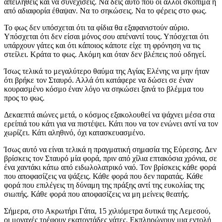
απειληθείς και να συνεχίσεις. Να δεις αυτό που οι άλλοι σκόπιμα ή
από αδιαφορία έθαψαν. Να το σηκώσεις. Να το φέρεις στο φως.
Το φως δεν υπόσχεται ότι τα φίδια θα εξαφανιστούν αύριο.
Υπόσχεται ότι δεν είσαι μόνος σου απέναντί τους. Υπόσχεται ότι
υπάρχουν γάτες και ότι κάποιος κάποτε είχε τη φρόνηση να τις
στείλει. Κράτα το φως. Ακόμη και όταν δεν βλέπεις πού οδηγεί.
Ίσως τελικά το μεγαλύτερο θαύμα της Αγίας Ελένης να μην ήταν
ότι βρήκε τον Σταυρό. Αλλά ότι κατάφερε να δώσει σε έναν
κουρασμένο κόσμο έναν λόγο να σηκώσει ξανά το βλέμμα του
προς το φως.
Δεκαεπτά αιώνες μετά, ο κόσμος εξακολουθεί να ψάχνει μέσα στα
ερείπιά του κάτι για να πιστέψει. Κάτι που να τον ενώνει αντί να τον
χωρίζει. Κάτι αληθινό, όχι κατασκευασμένο.
Ίσως αυτό να είναι τελικά η πραγματική σημασία της Εύρεσης. Δεν
βρίσκεις τον Σταυρό μία φορά, πριν από χίλια επτακόσια χρόνια, σε
ένα χαντάκι κάτω από ειδωλολατρικό ναό. Τον βρίσκεις κάθε φορά
που αποφασίζεις να ψάξεις. Κάθε φορά που δεν παρατάς. Κάθε
φορά που επιλέγεις τη δύναμη της πράξης αντί της ευκολίας της
σιωπής. Κάθε φορά που αποφασίζεις να μη μείνεις θεατής.
Σήμερα, στο Ακρωτήρι Γάτα, 15 χιλιόμετρα δυτικά της Λεμεσού,
οι μοναχές τρέφουν εκατοντάδες γάτες. Εκπληρώνουν μια εντολή