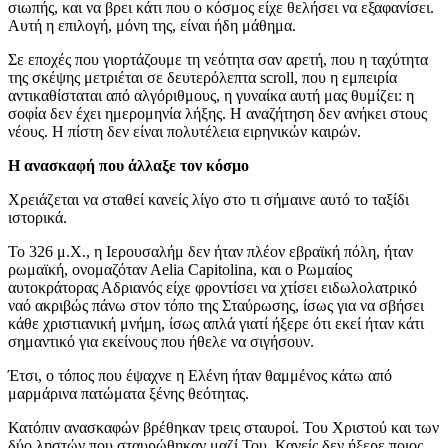
σιωπής, και να βρει κάτι που ο κόσμος είχε θελήσει να εξαφανίσει.
Αυτή η επιλογή, μόνη της, είναι ήδη μάθημα.
Σε εποχές που γιορτάζουμε τη νεότητα σαν αρετή, που η ταχύτητα
της σκέψης μετριέται σε δευτερόλεπτα scroll, που η εμπειρία
αντικαθίσταται από αλγόριθμους, η γυναίκα αυτή μας θυμίζει: η
σοφία δεν έχει ημερομηνία λήξης. Η αναζήτηση δεν ανήκει στους
νέους. Η πίστη δεν είναι πολυτέλεια ειρηνικών καιρών.
Η ανασκαφή που άλλαξε τον κόσμο
Χρειάζεται να σταθεί κανείς λίγο στο τι σήμαινε αυτό το ταξίδι
ιστορικά.
Το 326 μ.Χ., η Ιερουσαλήμ δεν ήταν πλέον εβραϊκή πόλη, ήταν
ρωμαϊκή, ονομαζόταν Αelia Capitolina, και ο Ρωμαίος
αυτοκράτορας Αδριανός είχε φροντίσει να χτίσει ειδωλολατρικό
ναό ακριβώς πάνω στον τόπο της Σταύρωσης, ίσως για να σβήσει
κάθε χριστιανική μνήμη, ίσως απλά γιατί ήξερε ότι εκεί ήταν κάτι
σημαντικό για εκείνους που ήθελε να σιγήσουν.
Έτσι, ο τόπος που έψαχνε η Ελένη ήταν θαμμένος κάτω από
μαρμάρινα πατώματα ξένης θεότητας.
Κατόπιν ανασκαφών βρέθηκαν τρεις σταυροί. Του Χριστού και των
δύο ληστών που σταυρώθηκαν μαζί Του. Κανείς δεν ήξερε ποιος