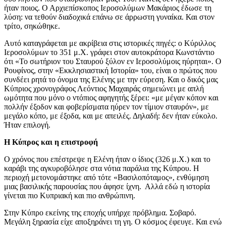
ήταν ποιος. Ο Αρχιεπίσκοπος Ιεροσολύμων Μακάριος έδωσε τη
λύση: να τεθούν διαδοχικά επάνω σε άρρωστη γυναίκα. Και στον
τρίτο, σηκώθηκε.
Αυτό καταγράφεται με ακρίβεια στις ιστορικές πηγές: ο Κύριλλος
Ιεροσολύμων το 351 μ.Χ. γράφει στον αυτοκράτορα Κωνστάντιο
ότι «Το σωτήριον του Σταυρού ξύλον εν Ιεροσολύμοις ηύρηται». Ο
Ρουφίνος, στην «Εκκλησιαστική Ιστορία» του, είναι ο πρώτος που
συνδέει ρητά το όνομα της Ελένης με την εύρεση. Και ο δικός μας
Κύπριος χρονογράφος Λεόντιος Μαχαιράς σημειώνει με απλή
ωμότητα που μόνο ο ντόπιος αφηγητής ξέρει: «με μέγαν κόπον και
πολλήν έξοδον και φοβερίσματα ηύρεν τον τίμιον σταυρόν», με
μεγάλο κόπο, με έξοδα, και με απειλές. Δηλαδή: δεν ήταν εύκολο.
Ήταν επιλογή.
Η Κύπρος και η επιστροφή
Ο χρόνος που επέστρεψε η Ελένη ήταν ο ίδιος (326 μ.Χ.) και το
καράβι της αγκυροβόλησε στα νότια παράλια της Κύπρου. Η
περιοχή μετονομάστηκε από τότε «Βασιλοπόταμος», ενθύμηση
μιας βασιλικής παρουσίας που άφησε ίχνη. Αλλά εδώ η ιστορία
γίνεται πιο Κυπριακή και πιο ανθρώπινη.
Στην Κύπρο εκείνης της εποχής υπήρχε πρόβλημα. Σοβαρό.
Μεγάλη ξηρασία είχε αποξηράνει τη γη. Ο κόσμος έφευγε. Και ενώ