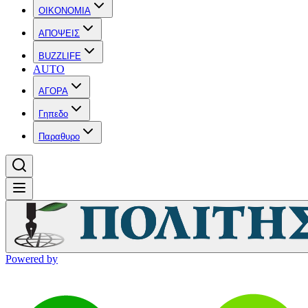
OIKONOMIA
ΑΠΟΨΕΙΣ
BUZZLIFE
AUTO
ΑΓΟΡΑ
Γηπεδο
Παραθυρο
Powered by