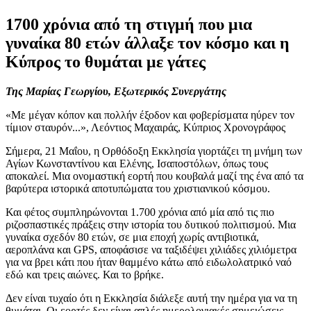
1700 χρόνια από τη στιγμή που μια
γυναίκα 80 ετών άλλαξε τον κόσμο και η
Κύπρος το θυμάται με γάτες
Της Μαρίας Γεωργίου, Εξωτερικός Συνεργάτης
«Με μέγαν κόπον και πολλήν έξοδον και φοβερίσματα ηύρεν τον
τίμιον σταυρόν...», Λεόντιος Μαχαιράς, Κύπριος Χρονογράφος
Σήμερα, 21 Μαΐου, η Ορθόδοξη Εκκλησία γιορτάζει τη μνήμη των
Αγίων Κωνσταντίνου και Ελένης, Ισαποστόλων, όπως τους
αποκαλεί. Μια ονομαστική εορτή που κουβαλά μαζί της ένα από τα
βαρύτερα ιστορικά αποτυπώματα του χριστιανικού κόσμου.
Και φέτος συμπληρώνονται 1.700 χρόνια από μία από τις πιο
ριζοσπαστικές πράξεις στην ιστορία του δυτικού πολιτισμού. Μια
γυναίκα σχεδόν 80 ετών, σε μια εποχή χωρίς αντιβιοτικά,
αεροπλάνα και GPS, αποφάσισε να ταξιδέψει χιλιάδες χιλιόμετρα
για να βρει κάτι που ήταν θαμμένο κάτω από ειδωλολατρικό ναό
εδώ και τρεις αιώνες. Και το βρήκε.
Δεν είναι τυχαίο ότι η Εκκλησία διάλεξε αυτή την ημέρα για να τη
θυμάται. Οι εορτές δεν είναι απλές ημερολογιακές σημειώσεις,