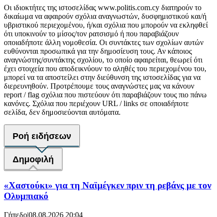
Οι ιδιοκτήτες της ιστοσελίδας www.politis.com.cy διατηρούν το
δικαίωμα να αφαιρούν σχόλια αναγνωστών, δυσφημιστικού και/ή
υβριστικού περιεχομένου, ή/και σχόλια που μπορούν να εκληφθεί
ότι υποκινούν το μίσος/τον ρατσισμό ή που παραβιάζουν
οποιαδήποτε άλλη νομοθεσία. Οι συντάκτες των σχολίων αυτών
ευθύνονται προσωπικά για την δημοσίευση τους. Αν κάποιος
αναγνώστης/συντάκτης σχολίου, το οποίο αφαιρείται, θεωρεί ότι
έχει στοιχεία που αποδεικνύουν το αληθές του περιεχομένου του,
μπορεί να τα αποστείλει στην διεύθυνση της ιστοσελίδας για να
διερευνηθούν. Προτρέπουμε τους αναγνώστες μας να κάνουν
report / flag σχόλια που πιστεύουν ότι παραβιάζουν τους πιο πάνω
κανόνες. Σχόλια που περιέχουν URL / links σε οποιαδήποτε
σελίδα, δεν δημοσιεύονται αυτόματα.
Ροή ειδήσεων
Δημοφιλή
«Χαστούκι» για τη Ναϊμέγκεν πριν τη ρεβάνς με τον
Ολυμπιακό
Γήπεδο
|
08.08.2026 20:04