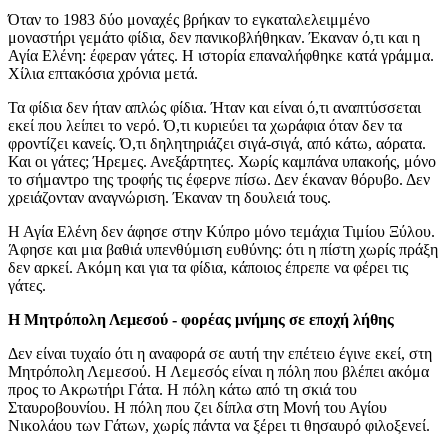
Όταν το 1983 δύο μοναχές βρήκαν το εγκαταλελειμμένο
μοναστήρι γεμάτο φίδια, δεν πανικοβλήθηκαν. Έκαναν ό,τι και η
Αγία Ελένη: έφεραν γάτες. Η ιστορία επαναλήφθηκε κατά γράμμα.
Χίλια επτακόσια χρόνια μετά.
Τα φίδια δεν ήταν απλώς φίδια. Ήταν και είναι ό,τι αναπτύσσεται
εκεί που λείπει το νερό. Ό,τι κυριεύει τα χωράφια όταν δεν τα
φροντίζει κανείς. Ό,τι δηλητηριάζει σιγά-σιγά, από κάτω, αόρατα.
Και οι γάτες; Ήρεμες. Ανεξάρτητες. Χωρίς καμπάνα υπακοής, μόνο
το σήμαντρο της τροφής τις έφερνε πίσω. Δεν έκαναν θόρυβο. Δεν
χρειάζονταν αναγνώριση. Έκαναν τη δουλειά τους.
Η Αγία Ελένη δεν άφησε στην Κύπρο μόνο τεμάχια Τιμίου Ξύλου.
Άφησε και μια βαθιά υπενθύμιση ευθύνης: ότι η πίστη χωρίς πράξη
δεν αρκεί. Ακόμη και για τα φίδια, κάποιος έπρεπε να φέρει τις
γάτες.
Η Μητρόπολη Λεμεσού - φορέας μνήμης σε εποχή λήθης
Δεν είναι τυχαίο ότι η αναφορά σε αυτή την επέτειο έγινε εκεί, στη
Μητρόπολη Λεμεσού. Η Λεμεσός είναι η πόλη που βλέπει ακόμα
προς το Ακρωτήρι Γάτα. Η πόλη κάτω από τη σκιά του
Σταυροβουνίου. Η πόλη που ζει δίπλα στη Μονή του Αγίου
Νικολάου των Γάτων, χωρίς πάντα να ξέρει τι θησαυρό φιλοξενεί.