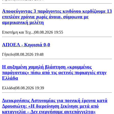
Αποφεύγοντας 3 παράγοντες κινδύνου κερδίζουμε 13
επιπλέον χρόνια χωρίς άνοια, σύμφωνα με
αμερικανική μελέτη
Επιστήμη και Τεχ...
|
08.08.2026 19:55
ΑΠΟΕΛ - Κηφισιά 0-0
Γήπεδο
|
08.08.2026 19:48
Η αυξημένη χαμηλή βλάστηση «κρυμμένος
παράγοντας» πίσω από τις φετινές πυρκαγιές στην
Ελλάδα
Ελλάδα
|
08.08.2026 19:39
Διευκρινίσεις Αστυνομίας για ποινική έρευνα κατά
Δρουσιώτη: «Η διερεύνηση ξεκίνησε μετά από
καταγγελία – Δεν ενεργήσαμε αυτεπάγγελτα»