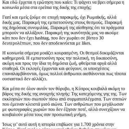
Και εδώ έρχεται η ερώτηση που καίει: Τι ψάχνει να βρει σήμερα η
κοινωνία μέσα στα ερείπια της δικής της εποχής;
Γιατί και εμείς ζούμε σε εποχή παρακμής, όχι Ρωμαϊκής, αλλά
δικής μας. Παρακμή της εμπιστοσύνης στους θεσμούς. Παρακμή
της δημόσιας συνομιλίας. Παρακμή της αίσθησης ότι τα πράγματα
μπορούν να αλλάξουν. Παρακμή της ικανότητάς μας να ακούμε
κάτι που δεν έχει hashtag, που δεν χωράει σε βίντεο 30
δευτερολέπτων, που δεν αποδεικνύεται με likes.
Η κοινωνία σήμερα μοιάζει κουρασμένη. Οι θεσμοί δοκιμάζονται
καθημερινά. Η εμπιστοσύνη προς την πολιτική, τη δικαιοσύνη,
ακόμη και προς την ίδια τη δημόσια ζωή, φθείρεται αργά αλλά
σταθερά. Οι εκλογές έρχονται και φεύγουν, οι υποσχέσεις
επαναλαμβάνονται, όμως πολλοί άνθρωποι αισθάνονται πως τίποτα
ουσιαστικό δεν αλλάζει.
Και μέσα σε όλον αυτόν τον θόρυβο, η Κύπρος κουβαλά ακόμη το
βάρος της δικής της ανοιχτής πληγής: Της κατεχόμενης γης της. Των
εκκλησιών που σιωπούν πίσω από συρματοπλέγματα. Των σπιτιών
που έμειναν κλειστά μισό αιώνα. Των ανθρώπων που μεγάλωσαν
με φωτογραφίες χωριών που δεν έζησαν ποτέ, αλλά συνεχίζουν να
κουβαλούν μέσα τους σαν προσωπική μνήμη.
Ίσως γι’ αυτό αυτή η ιστορία επιβίωσε για 1.700 χρόνια στην