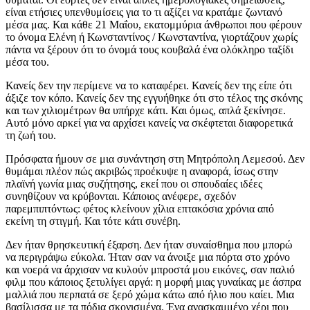
είναι ετήσιες υπενθυμίσεις για το τι αξίζει να κρατάμε ζωντανό
μέσα μας. Και κάθε 21 Μαΐου, εκατομμύρια άνθρωποι που φέρουν
το όνομα Ελένη ή Κωνσταντίνος / Κωνσταντίνα, γιορτάζουν χωρίς
πάντα να ξέρουν ότι το όνομά τους κουβαλά ένα ολόκληρο ταξίδι
μέσα του.
Κανείς δεν την περίμενε να το καταφέρει. Κανείς δεν της είπε ότι
άξιζε τον κόπο. Κανείς δεν της εγγυήθηκε ότι στο τέλος της σκόνης
και των χιλιομέτρων θα υπήρχε κάτι. Και όμως, απλά ξεκίνησε.
Αυτό μόνο αρκεί για να αρχίσει κανείς να σκέφτεται διαφορετικά
τη ζωή του.
Πρόσφατα ήμουν σε μια συνάντηση στη Μητρόπολη Λεμεσού. Δεν
θυμάμαι πλέον πώς ακριβώς προέκυψε η αναφορά, ίσως στην
πλαϊνή γωνία μιας συζήτησης, εκεί που οι σπουδαίες ιδέες
συνηθίζουν να κρύβονται. Κάποιος ανέφερε, σχεδόν
παρεμπιπτόντως: φέτος κλείνουν χίλια επτακόσια χρόνια από
εκείνη τη στιγμή. Και τότε κάτι συνέβη.
Δεν ήταν θρησκευτική έξαρση. Δεν ήταν συναίσθημα που μπορώ
να περιγράψω εύκολα. Ήταν σαν να άνοιξε μια πόρτα στο χρόνο
και νοερά να άρχισαν να κυλούν μπροστά μου εικόνες, σαν παλιό
φιλμ που κάποιος ξετυλίγει αργά: η μορφή μιας γυναίκας με άσπρα
μαλλιά που περπατά σε ξερό χώμα κάτω από ήλιο που καίει. Μια
βασίλισσα με τα πόδια σκονισμένα. Ένα ανασκαμμένο χέρι που