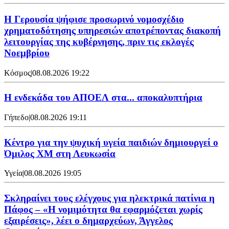
Η Γερουσία ψήφισε προσωρινό νομοσχέδιο
χρηματοδότησης υπηρεσιών αποτρέποντας διακοπή
λειτουργίας της κυβέρνησης, πριν τις εκλογές
Νοεμβρίου
Κόσμος
|
08.08.2026 19:22
Η ενδεκάδα του ΑΠΟΕΛ στα... αποκαλυπτήρια
Γήπεδο
|
08.08.2026 19:11
Κέντρο για την ψυχική υγεία παιδιών δημιουργεί ο
Όμιλος XM στη Λευκωσία
Υγεία
|
08.08.2026 19:05
Σκληραίνει τους ελέγχους για ηλεκτρικά πατίνια η
Πάφος – «Η νομιμότητα θα εφαρμόζεται χωρίς
εξαιρέσεις», λέει ο δημαρχεύων, Άγγελος