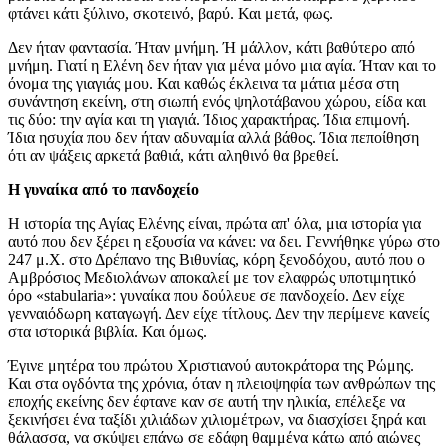
φτάνει κάτι ξύλινο, σκοτεινό, βαρύ. Και μετά, φως.
Δεν ήταν φαντασία. Ήταν μνήμη. Ή μάλλον, κάτι βαθύτερο από
μνήμη. Γιατί η Ελένη δεν ήταν για μένα μόνο μια αγία. Ήταν και το
όνομα της γιαγιάς μου. Και καθώς έκλεινα τα μάτια μέσα στη
συνάντηση εκείνη, στη σιωπή ενός ψηλοτάβανου χώρου, είδα και
τις δύο: την αγία και τη γιαγιά. Ίδιος χαρακτήρας. Ίδια επιμονή.
Ίδια ησυχία που δεν ήταν αδυναμία αλλά βάθος. Ίδια πεποίθηση
ότι αν ψάξεις αρκετά βαθιά, κάτι αληθινό θα βρεθεί.
Η γυναίκα από το πανδοχείο
Η ιστορία της Αγίας Ελένης είναι, πρώτα απ' όλα, μια ιστορία για
αυτό που δεν ξέρει η εξουσία να κάνει: να δει. Γεννήθηκε γύρω στο
247 μ.Χ. στο Δρέπανο της Βιθυνίας, κόρη ξενοδόχου, αυτό που ο
Αμβρόσιος Μεδιολάνων αποκαλεί με τον ελαφρώς υποτιμητικό
όρο «stabularia»: γυναίκα που δούλευε σε πανδοχείο. Δεν είχε
γενναιόδωρη καταγωγή. Δεν είχε τίτλους. Δεν την περίμενε κανείς
στα ιστορικά βιβλία. Και όμως.
Έγινε μητέρα του πρώτου Χριστιανού αυτοκράτορα της Ρώμης.
Και στα ογδόντα της χρόνια, όταν η πλειοψηφία των ανθρώπων της
εποχής εκείνης δεν έφτανε καν σε αυτή την ηλικία, επέλεξε να
ξεκινήσει ένα ταξίδι χιλιάδων χιλιομέτρων, να διασχίσει ξηρά και
θάλασσα, να σκύψει επάνω σε εδάφη θαμμένα κάτω από αιώνες