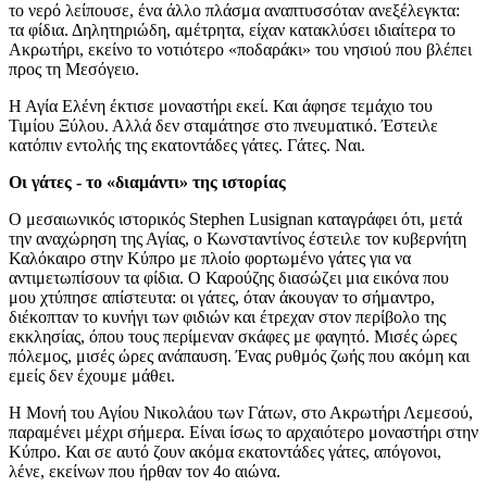
το νερό λείπουσε, ένα άλλο πλάσμα αναπτυσσόταν ανεξέλεγκτα:
τα φίδια. Δηλητηριώδη, αμέτρητα, είχαν κατακλύσει ιδιαίτερα το
Ακρωτήρι, εκείνο το νοτιότερο «ποδαράκι» του νησιού που βλέπει
προς τη Μεσόγειο.
Η Αγία Ελένη έκτισε μοναστήρι εκεί. Και άφησε τεμάχιο του
Τιμίου Ξύλου. Αλλά δεν σταμάτησε στο πνευματικό. Έστειλε
κατόπιν εντολής της εκατοντάδες γάτες. Γάτες. Ναι.
Οι γάτες - το «διαμάντι» της ιστορίας
Ο μεσαιωνικός ιστορικός Stephen Lusignan καταγράφει ότι, μετά
την αναχώρηση της Αγίας, ο Κωνσταντίνος έστειλε τον κυβερνήτη
Καλόκαιρο στην Κύπρο με πλοίο φορτωμένο γάτες για να
αντιμετωπίσουν τα φίδια. Ο Καρούζης διασώζει μια εικόνα που
μου χτύπησε απίστευτα: οι γάτες, όταν άκουγαν το σήμαντρο,
διέκοπταν το κυνήγι των φιδιών και έτρεχαν στον περίβολο της
εκκλησίας, όπου τους περίμεναν σκάφες με φαγητό. Μισές ώρες
πόλεμος, μισές ώρες ανάπαυση. Ένας ρυθμός ζωής που ακόμη και
εμείς δεν έχουμε μάθει.
Η Μονή του Αγίου Νικολάου των Γάτων, στο Ακρωτήρι Λεμεσού,
παραμένει μέχρι σήμερα. Είναι ίσως το αρχαιότερο μοναστήρι στην
Κύπρο. Και σε αυτό ζουν ακόμα εκατοντάδες γάτες, απόγονοι,
λένε, εκείνων που ήρθαν τον 4ο αιώνα.