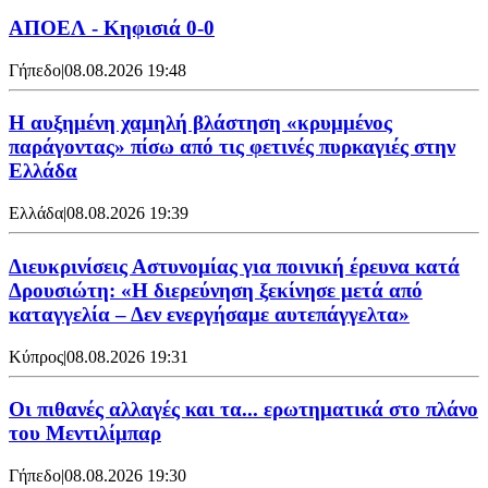
ΑΠΟΕΛ - Κηφισιά 0-0
Γήπεδο
|
08.08.2026 19:48
Η αυξημένη χαμηλή βλάστηση «κρυμμένος
παράγοντας» πίσω από τις φετινές πυρκαγιές στην
Ελλάδα
Ελλάδα
|
08.08.2026 19:39
Διευκρινίσεις Αστυνομίας για ποινική έρευνα κατά
Δρουσιώτη: «Η διερεύνηση ξεκίνησε μετά από
καταγγελία – Δεν ενεργήσαμε αυτεπάγγελτα»
Κύπρος
|
08.08.2026 19:31
Οι πιθανές αλλαγές και τα... ερωτηματικά στο πλάνο
του Μεντιλίμπαρ
Γήπεδο
|
08.08.2026 19:30