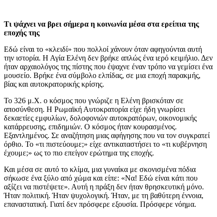
Τι ψάχνει να βρει σήμερα η κοινωνία μέσα στα ερείπια της
εποχής της
Εδώ είναι το «κλειδί» που πολλοί χάνουν όταν αφηγούνται αυτή
την ιστορία. Η Αγία Ελένη δεν βρήκε απλώς ένα ιερό κειμήλιο. Δεν
ήταν αρχαιολόγος της πίστης που έψαχνε έναν τρόπο να γεμίσει ένα
μουσείο. Βρήκε ένα σύμβολο ελπίδας, σε μια εποχή παρακμής,
βίας και αυτοκρατορικής κρίσης.
Το 326 μ.Χ. ο κόσμος που γνώριζε η Ελένη βρισκόταν σε
αποσύνθεση. Η Ρωμαϊκή Αυτοκρατορία είχε ήδη γνωρίσει
δεκαετίες εμφυλίων, δολοφονιών αυτοκρατόρων, οικονομικής
κατάρρευσης, επιδημιών. Ο κόσμος ήταν κουρασμένος.
Εξαντλημένος. Σε αναζήτηση μιας αφήγησης που να τον συγκρατεί
όρθιο. Το «τι πιστεύουμε;» είχε αντικαταστήσει το «τι κυβέρνηση
έχουμε;» ως το πιο επείγον ερώτημα της εποχής.
Και μέσα σε αυτό το κλίμα, μια γυναίκα με σκονισμένα πόδια
σήκωσε ένα ξύλο από χώμα και είπε: «Να! Εδώ είναι κάτι που
αξίζει να πιστέψετε». Αυτή η πράξη δεν ήταν θρησκευτική μόνο.
Ήταν πολιτική. Ήταν ψυχολογική. Ήταν, με τη βαθύτερη έννοια,
επαναστατική. Γιατί δεν πρόσφερε εξουσία. Πρόσφερε νόημα.