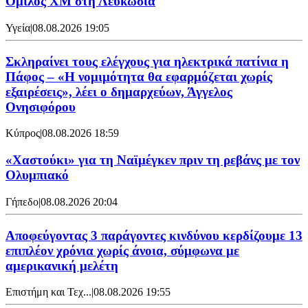
Όμιλος XM στη Λευκωσία
Υγεία
|
08.08.2026 19:05
Σκληραίνει τους ελέγχους για ηλεκτρικά πατίνια η
Πάφος – «Η νομιμότητα θα εφαρμόζεται χωρίς
εξαιρέσεις», λέει ο δημαρχεύων, Άγγελος
Ονησιφόρου
Κύπρος
|
08.08.2026 18:59
«Χαστούκι» για τη Ναϊμέγκεν πριν τη ρεβάνς με τον
Ολυμπιακό
Γήπεδο
|
08.08.2026 20:04
Αποφεύγοντας 3 παράγοντες κινδύνου κερδίζουμε 13
επιπλέον χρόνια χωρίς άνοια, σύμφωνα με
αμερικανική μελέτη
Επιστήμη και Τεχ...
|
08.08.2026 19:55