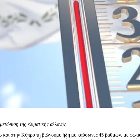
ιμετώπιση της κλιματικής αλλαγής
δώ και στην Κύπρο τη βιώνουμε ήδη με καύσωνες 45 βαθμών, με φωτιέ