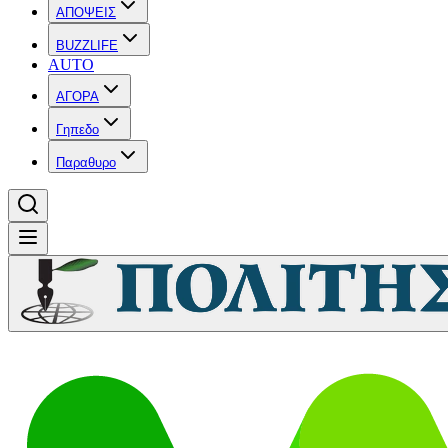
ΑΠΟΨΕΙΣ
BUZZLIFE
AUTO
ΑΓΟΡΑ
Γηπεδο
Παραθυρο