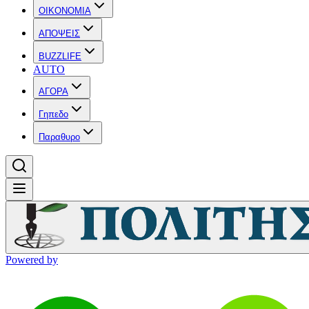
OIKONOMIA
ΑΠΟΨΕΙΣ
BUZZLIFE
AUTO
ΑΓΟΡΑ
Γηπεδο
Παραθυρο
Powered by