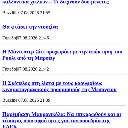
καλλυντικά χειλιών – Τι δείχνουν δύο μελέτες
Buzzlife
|
07.08.2026 21:55
Θα φτάσει την ντουζίνα
Γήπεδο
|
07.08.2026 21:46
Η Μάντεστερ Σίτι προχωράει με την απόκτηση του
Ρούλι από τη Μαρσέιγ
Γήπεδο
|
07.08.2026 21:42
Η Σκόπελος στη λίστα με τους κορυφαίους
κινηματογραφικούς προορισμούς της Μεσογείου
Buzzlife
|
07.08.2026 21:39
Παρέμβαση Μαυρονικόλα: Να επικυρωθούν και οι
τέσσερις υποψηφιότητες για την προεδρία της
ΕΔΕΚ