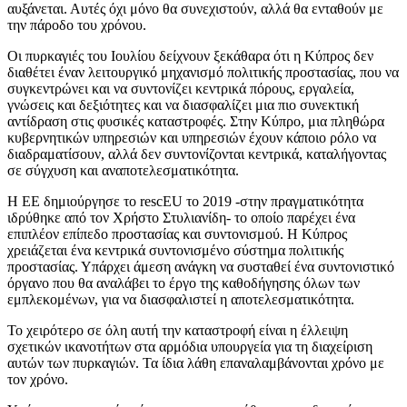
αυξάνεται. Αυτές όχι μόνο θα συνεχιστούν, αλλά θα ενταθούν με
την πάροδο του χρόνου.
Οι πυρκαγιές του Ιουλίου δείχνουν ξεκάθαρα ότι η Κύπρος δεν
διαθέτει έναν λειτουργικό μηχανισμό πολιτικής προστασίας, που να
συγκεντρώνει και να συντονίζει κεντρικά πόρους, εργαλεία,
γνώσεις και δεξιότητες και να διασφαλίζει μια πιο συνεκτική
αντίδραση στις φυσικές καταστροφές. Στην Κύπρο, μια πληθώρα
κυβερνητικών υπηρεσιών και υπηρεσιών έχουν κάποιο ρόλο να
διαδραματίσουν, αλλά δεν συντονίζονται κεντρικά, καταλήγοντας
σε σύγχυση και αναποτελεσματικότητα.
Η ΕΕ δημιούργησε το rescEU το 2019 -στην πραγματικότητα
ιδρύθηκε από τον Χρήστο Στυλιανίδη- το οποίο παρέχει ένα
επιπλέον επίπεδο προστασίας και συντονισμού. Η Κύπρος
χρειάζεται ένα κεντρικά συντονισμένο σύστημα πολιτικής
προστασίας. Υπάρχει άμεση ανάγκη να συσταθεί ένα συντονιστικό
όργανο που θα αναλάβει το έργο της καθοδήγησης όλων των
εμπλεκομένων, για να διασφαλιστεί η αποτελεσματικότητα.
Το χειρότερο σε όλη αυτή την καταστροφή είναι η έλλειψη
σχετικών ικανοτήτων στα αρμόδια υπουργεία για τη διαχείριση
αυτών των πυρκαγιών. Τα ίδια λάθη επαναλαμβάνονται χρόνο με
τον χρόνο.