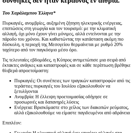
συνθήκες δεν ήταν κεραυνός εν αιθρία.
Του Χαράλαμπου Έλληνα*
Πυρκαγιές, ανομβρίες, αυξημένη ζήτηση ηλεκτρικής ενέργειας,
επιπτώσεις στη γεωργία και τον τουρισμό: με την κλιματική
αλλαγή, όχι μόνο έχουν γίνει μόνιμες, αλλά εντείνονται με την
πάροδο του χρόνου. Και καθιστώντας την κατάσταση ακόμη πιο
δύσκολη, η περιοχή της Μεσογείου θερμαίνεται με ρυθμό 20%
ταχύτερο από τον παγκόσμιο μέσο όρο.
Τις τελευταίες εβδομάδες, η Κύπρος αντιμετώπισε μια σειρά από
έκτακτες ανάγκες και καταστροφές και σε κάθε περίπτωση βρέθηκε
θλιβερά απροετοίμαστη:
Πυρκαγιές: Οι συνέπειες των τραγικών καταστροφών από τις
τεράστιες πυρκαγιές του Ιουλίου εξακολουθούν να
ξετυλίγονται
Ανομβρία: Η έλλειψη προετοιμασίας οδήγησε σε
προσωρινές και δαπανηρές λύσεις
Ενέργεια: Βρισκόμαστε στο χείλος των διακοπών ρεύματος,
αλλά εξακολουθούμε να είμαστε παγιδευμένοι από αδράνεια
Επιπλέον:
Γεωργία: Η κλιματική αλλαγή έχει επιφέρει αλλαγές στα