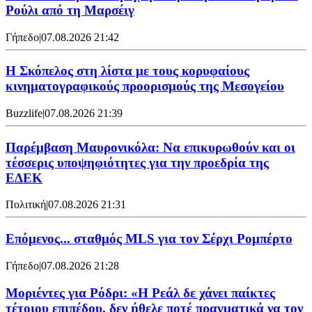
Ρούλι από τη Μαρσέιγ
Γήπεδο
|
07.08.2026 21:42
Η Σκόπελος στη λίστα με τους κορυφαίους
κινηματογραφικούς προορισμούς της Μεσογείου
Buzzlife
|
07.08.2026 21:39
Παρέμβαση Μαυρονικόλα: Να επικυρωθούν και οι
τέσσερις υποψηφιότητες για την προεδρία της
ΕΔΕΚ
Πολιτική
|
07.08.2026 21:31
Επόμενος... σταθμός MLS για τον Σέρχι Ρομπέρτο
Γήπεδο
|
07.08.2026 21:28
Μοριέντες για Ρόδρι: «Η Ρεάλ δε χάνει παίκτες
τέτοιου επιπέδου, δεν ήθελε ποτέ πραγματικά να τον