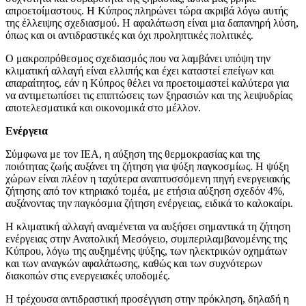
απροετοίμαστους. Η Κύπρος πληρώνει τώρα ακριβά λόγω αυτής
της έλλειψης σχεδιασμού. Η αφαλάτωση είναι μια δαπανηρή λύση,
όπως και οι αντιδραστικές και όχι προληπτικές πολιτικές.
Ο μακροπρόθεσμος σχεδιασμός που να λαμβάνει υπόψη την
κλιματική αλλαγή είναι ελλιπής και έχει καταστεί επείγων και
απαραίτητος, εάν η Κύπρος θέλει να προετοιμαστεί καλύτερα για
να αντιμετωπίσει τις επιπτώσεις των ξηρασιών και της λειψυδρίας
αποτελεσματικά και οικονομικά στο μέλλον.
Ενέργεια
Σύμφωνα με τον IEA, η αύξηση της θερμοκρασίας και της
ποιότητας ζωής αυξάνει τη ζήτηση για ψύξη παγκοσμίως. Η ψύξη
χώρων είναι πλέον η ταχύτερα αναπτυσσόμενη πηγή ενεργειακής
ζήτησης από τον κτηριακό τομέα, με ετήσια αύξηση σχεδόν 4%,
αυξάνοντας την παγκόσμια ζήτηση ενέργειας, ειδικά το καλοκαίρι.
Η κλιματική αλλαγή αναμένεται να αυξήσει σημαντικά τη ζήτηση
ενέργειας στην Ανατολική Μεσόγειο, συμπεριλαμβανομένης της
Κύπρου, λόγω της αυξημένης ψύξης, των ηλεκτρικών οχημάτων
και των αναγκών αφαλάτωσης, καθώς και των συχνότερων
διακοπών στις ενεργειακές υποδομές.
Η τρέχουσα αντιδραστική προσέγγιση στην πρόκληση, δηλαδή η