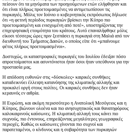
πείσουν ότι τα μηνύματα των προηγούμενων ετών ελήφθησαν και
ότι είναι πλήρως προετοιμασμένες να αντιμετωπίσουν τις
πυρκαγιές. Μόλις τον Ιούνιο ο κυβερνητικός εκπρόσωπος δήλωσε
ότι «η φετινή περίοδος πυρκαγιών βρίσκει την Κύπρο πιο
προετοιμασμένη και ενισχυμένη από ποτέ», υποστηρίζοντας την
επιχειρησιακή ετοιμότητα του κράτους. Αυτό επαναλήφθηκε μόλις
είκοσι τέσσερις ώρες πριν ξεσπάσει η πυρκαγιά στη Μαλιά από τον
διευθυντή του Τμήματος Δασών, ο οποίος είπε ότι «μπαίνουμε
φέτος πλήρως προετοιμασμένοι».
Δυστυχώς, οι καταστροφικές πυρκαγιές του Ιουλίου έδειξαν πόσο
απροετοίμαστοι και ασυντόνιστοι ήταν όσοι ήταν υπεύθυνοι για την
προστασία μας.
Η απόδοση ευθυνών στις «δύσκολες» καιρικές συνθήκες
καταδεικνύει έλλειψη κατανόησης της κλιματικής αλλαγής και
προκαλεί οργή στους πολίτες. Οι καιρικές συνθήκες δεν ήταν
κεραυνός εν αιθρία.
Η Ευρώπη, και ακόμη περισσότερο η Ανατολική Μεσόγειος και η
Κύπρος, βιώνουν ολοένα και πιο ανησυχητικούς και θανατηφόρους
καλοκαιρινούς καύσωνες. Η κλιματική αλλαγή τους κάνει πιο
συχνούς, πιο έντονους, επηρεάζοντας μεγαλύτερες γεωγραφικές
περιοχές. Καθώς οι καύσωνες γίνονται πιο συχνοί και
παρατεταμένοι, ο κίνδυνος και η σοβαρότητα των πυρκαγιών