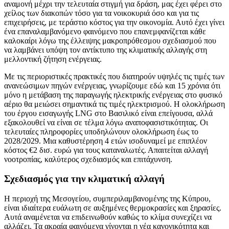
αναμονή μέχρι την τελευταία στιγμή για δράση, μας έχει φέρει στο
χείλος των διακοπών τόσο για τα νοικοκυριά όσο και για τις
επιχειρήσεις, με τεράστιο κόστος για την οικονομία. Αυτό έχει γίνει
ένα επαναλαμβανόμενο φαινόμενο που επανεμφανίζεται κάθε
καλοκαίρι λόγω της έλλειψης μακροπρόθεσμου σχεδιασμού που
να λαμβάνει υπόψη τον αντίκτυπο της κλιματικής αλλαγής στη
μελλοντική ζήτηση ενέργειας.
Με τις περιοριστικές πρακτικές που διατηρούν υψηλές τις τιμές των
ανανεώσιμων πηγών ενέργειας, γνωρίζουμε εδώ και 15 χρόνια ότι
μόνο η μετάβαση της παραγωγής ηλεκτρικής ενέργειας στο φυσικό
αέριο θα μειώσει σημαντικά τις τιμές ηλεκτρισμού. Η ολοκλήρωση
του έργου εισαγωγής LNG στο Βασιλικό είναι επείγουσα, αλλά
εξακολουθεί να είναι σε τέλμα λόγω αναποφασιστικότητας. Οι
τελευταίες πληροφορίες υποδηλώνουν ολοκλήρωση έως το
2028/2029. Μια καθυστέρηση 4 ετών ισοδυναμεί με επιπλέον
κόστος €2 δισ. ευρώ για τους καταναλωτές. Απαιτείται αλλαγή
νοοτροπίας, καλύτερος σχεδιασμός και επιτάχυνση.
Σχεδιασμός για την κλιματική αλλαγή
Η περιοχή της Μεσογείου, συμπεριλαμβανομένης της Κύπρου,
είναι ιδιαίτερα ευάλωτη σε αυξημένες θερμοκρασίες και ξηρασίες.
Αυτά αναμένεται να επιδεινωθούν καθώς το κλίμα συνεχίζει να
αλλάζει. Τα ακραία φαινόμενα γίνονται η νέα κανονικότητα και