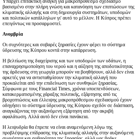
Υπάρχει επιτακτική ανάγκη για μακροπρόθεσμο σχεδιασμό
βασισμένο στην πλήρη γνώση και κατανόηση των επιπτώσεων της
κλιματικής αλλαγής και στη δημιουργία συστημάτων, υποδομών
και πολιτικών κατάλληλων γι' αυτό το μέλλον. Η Κύπρος πρέπει
επειγόντως να προσαρμοστεί.
Ανομβρία
Οι συχνότερες και σοβαρές ξηρασίες έχουν φέρει το σύστημα
ύδρευσης της Κύπρου κοντά στην κατάρρευση.
Η βελτίωση της διαχείρισης και των υποδομών των υδάτων, η
επαναχρησιμοποίηση του νερού και η αύξηση της αποδοτικότητας
της άρδευσης στη γεωργία μπορούν να βοηθήσουν, αλλά δεν είναι
αρκετές για να αντισταθμίσουν την κλιματική αλλαγή που
προκαλείται από την επιδείνωση των συνθηκών ξηρασίας.
Σύμφωνα με τους Financial Times, χρόνια υποεπενδύσεων,
κατακερματισμένης χάραξης πολιτικής, εξάρτησης από τις
βροχοπτώσεις και έλλειψης μακροπρόθεσμου σχεδιασμού έχουν
οδηγήσει το σύστημα ύδρευσης της Κύπρου σχεδόν σε διάσπαση,
αναγκάζοντας την αυξανόμενη εξάρτηση από την ακριβή
αφαλάτωση. Αλλά αυτό δεν είναι πανάκεια.
Η λειψυδρία θα έπρεπε να είναι αναμενόμενη λόγω της
προβλέψιμης επίδρασης της κλιματικής αλλαγής στην αυξανόμενη
συχνότητα και σοβαρότητα της ξηρασίας, αλλά μας βρήκε