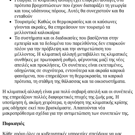
πρότυπα βροχοπτώσεων που έχουν διαταράξει τη γεωργία
και τους υδάτινους πόρους. Αυτές θα συνεχιστούν και θα
ενταθούν
Τουρισμός: Καθώς οι θερμοκρασίες και οι καύσωνες
γίνονται ακραίες, θα επηρεάσουν τον τουρισμό τα
μελλοντικά καλοκαίρια
Τα συστήματα και οι διαδικασίες που βασίζονται στην
εμπειρία και τα δεδομένα του παρελθόντος δεν επαρκούν
πλέον για την πρόβλεψη και την αντιμετώπιση του
μέλλοντος. Η κλιματική αλλαγή μεταβάλλει τις κλιματικές
συνθήκες με πρωτοφανή ρυθμό, φέρνοντας μαζί της νέες
απειλές και προκλήσεις. Οι συνέπειες είναι εκτεταμένες,
οδηγώντας σε συχνότερα, εντονότερα και ακραία καιρικά
φαινόμενα, που επηρεάζουν τη θερμοκρασία, τα καιρικά
πρότυπα, τη στάθμη της θάλασσας και τα οικοσυστήματα.
Η κλιματική αλλαγή είναι μια πολύ σοβαρή απειλή και οι συνέπειές
της επηρεάζουν πολλές διαφορετικές πτυχές της ζωής μας. Η
υποτίμηση ή, ακόμη χειρότερα, η αγνόηση της κλιματικής κρίσης
μας οδήγησε εκεί που βρισκόμαστε. Απαιτούνται νέα
μακροπρόθεσμα σχέδια για την αντιμετώπιση των συνεπειών της.
Πυρκαγιές
Κάθε χρόνο όλες οι κυβερνητικές υπηρεσίες σπεύδουν να μας