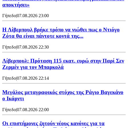
αποκτήσει»
Γήπεδο
|
07.08.2026 23:00
Η Λίβερπουλ βρήκε τρόπο να νιώθει πως ο Ντιόγο
Ζότα θα είναι πάντοτε κοντά της...
Γήπεδο
|
07.08.2026 22:30
Λίβερπουλ: Πρόταση 115 εκατ. ευρώ στην Παρί Σεν
Ζερμέν για τον Μπαρκολά
Γήπεδο
|
07.08.2026 22:14
Μεγάλος μεταγραφικός στόχος της Ράγιο Βαγεκάνο
ο Ικάρντι
Γήπεδο
|
07.08.2026 22:00
Οι επιστήμονες ζητούν νέους κανόνες για τα