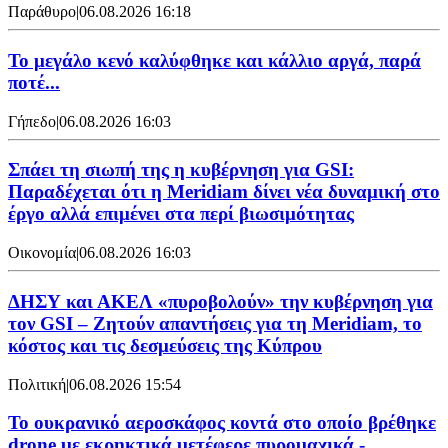
Παράθυρο
|
06.08.2026 16:18
Το μεγάλο κενό καλύφθηκε και κάλλιο αργά, παρά
ποτέ...
Γήπεδο
|
06.08.2026 16:03
Σπάει τη σιωπή της η κυβέρνηση για GSI:
Παραδέχεται ότι η Meridiam δίνει νέα δυναμική στο
έργο αλλά επιμένει στα περί βιωσιμότητας
Οικονομία
|
06.08.2026 16:03
ΔΗΣΥ και ΑΚΕΛ «πυροβολούν» την κυβέρνηση για
τον GSI – Ζητούν απαντήσεις για τη Meridiam, το
κόστος και τις δεσμεύσεις της Κύπρου
Πολιτική
|
06.08.2026 15:54
Το ουκρανικό αεροσκάφος κοντά στο οποίο βρέθηκε
drone με εκρηκτικά μετέφερε πυρομαχικά -