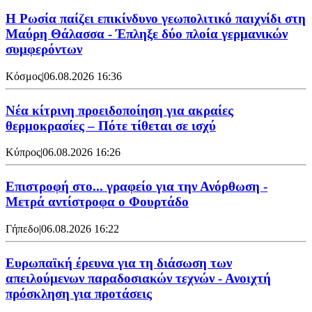
Η Ρωσία παίζει επικίνδυνο γεωπολιτικό παιχνίδι στη
Μαύρη Θάλασσα - Έπληξε δύο πλοία γερμανικών
συμφερόντων
Κόσμος
|
06.08.2026 16:36
Νέα κίτρινη προειδοποίηση για ακραίες
θερμοκρασίες – Πότε τίθεται σε ισχύ
Κύπρος
|
06.08.2026 16:26
Επιστροφή στο... γραφείο για την Ανόρθωση -
Μετρά αντίστροφα ο Φουρτάδο
Γήπεδο
|
06.08.2026 16:22
Ευρωπαϊκή έρευνα για τη διάσωση των
απειλούμενων παραδοσιακών τεχνών - Ανοιχτή
πρόσκληση για προτάσεις