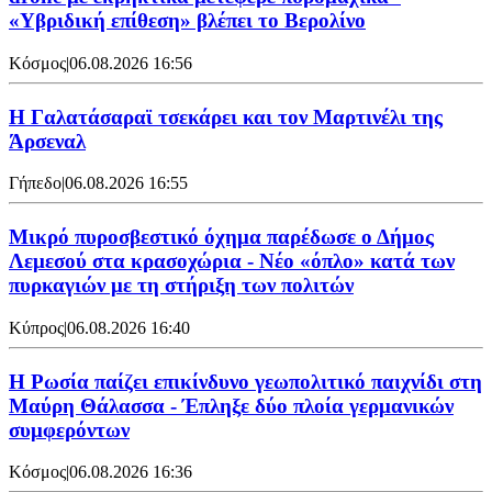
«Υβριδική επίθεση» βλέπει το Βερολίνο
Κόσμος
|
06.08.2026 16:56
H Γαλατάσαραϊ τσεκάρει και τον Μαρτινέλι της
Άρσεναλ
Γήπεδο
|
06.08.2026 16:55
Μικρό πυροσβεστικό όχημα παρέδωσε ο Δήμος
Λεμεσού στα κρασοχώρια - Νέο «όπλο» κατά των
πυρκαγιών με τη στήριξη των πολιτών
Κύπρος
|
06.08.2026 16:40
Η Ρωσία παίζει επικίνδυνο γεωπολιτικό παιχνίδι στη
Μαύρη Θάλασσα - Έπληξε δύο πλοία γερμανικών
συμφερόντων
Κόσμος
|
06.08.2026 16:36