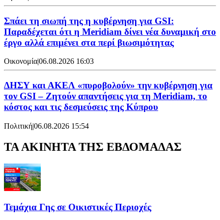
Σπάει τη σιωπή της η κυβέρνηση για GSI:
Παραδέχεται ότι η Meridiam δίνει νέα δυναμική στο
έργο αλλά επιμένει στα περί βιωσιμότητας
Οικονομία
|
06.08.2026 16:03
ΔΗΣΥ και ΑΚΕΛ «πυροβολούν» την κυβέρνηση για
τον GSI – Ζητούν απαντήσεις για τη Meridiam, το
κόστος και τις δεσμεύσεις της Κύπρου
Πολιτική
|
06.08.2026 15:54
ΤΑ ΑΚΙΝΗΤΑ ΤΗΣ ΕΒΔΟΜΑΔΑΣ
Τεμάχια Γης σε Οικιστικές Περιοχές