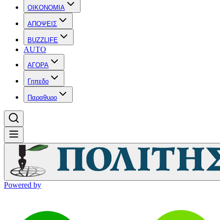
OIKONOMIA
ΑΠΟΨΕΙΣ
BUZZLIFE
AUTO
ΑΓΟΡΑ
Γηπεδο
Παραθυρο
Powered by