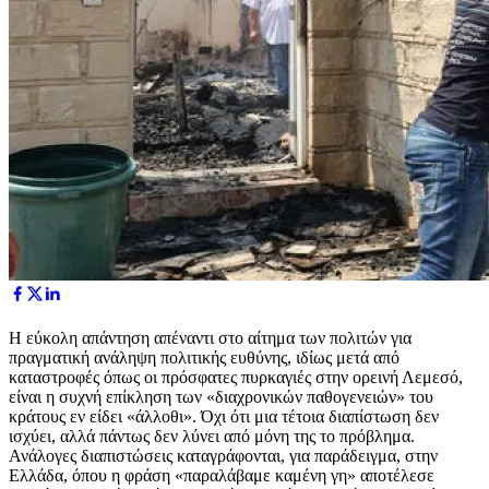
Η εύκολη απάντηση απέναντι στο αίτημα των πολιτών για
πραγματική ανάληψη πολιτικής ευθύνης, ιδίως μετά από
καταστροφές όπως οι πρόσφατες πυρκαγιές στην ορεινή Λεμεσό,
είναι η συχνή επίκληση των «διαχρονικών παθογενειών» του
κράτους εν είδει «άλλοθι». Όχι ότι μια τέτοια διαπίστωση δεν
ισχύει, αλλά πάντως δεν λύνει από μόνη της το πρόβλημα.
Ανάλογες διαπιστώσεις καταγράφονται, για παράδειγμα, στην
Ελλάδα, όπου η φράση «παραλάβαμε καμένη γη» αποτέλεσε