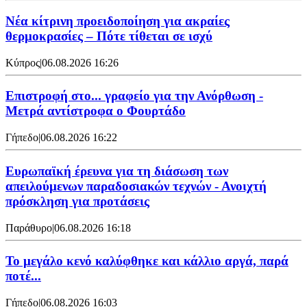
Νέα κίτρινη προειδοποίηση για ακραίες
θερμοκρασίες – Πότε τίθεται σε ισχύ
Κύπρος
|
06.08.2026 16:26
Επιστροφή στο... γραφείο για την Ανόρθωση -
Μετρά αντίστροφα ο Φουρτάδο
Γήπεδο
|
06.08.2026 16:22
Ευρωπαϊκή έρευνα για τη διάσωση των
απειλούμενων παραδοσιακών τεχνών - Ανοιχτή
πρόσκληση για προτάσεις
Παράθυρο
|
06.08.2026 16:18
Το μεγάλο κενό καλύφθηκε και κάλλιο αργά, παρά
ποτέ...
Γήπεδο
|
06.08.2026 16:03