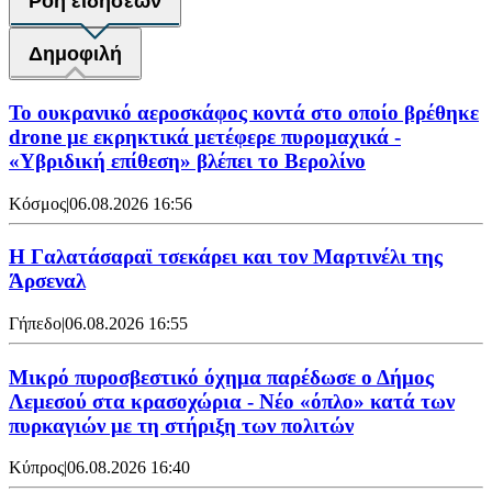
Ροή ειδήσεων
Δημοφιλή
Το ουκρανικό αεροσκάφος κοντά στο οποίο βρέθηκε
drone με εκρηκτικά μετέφερε πυρομαχικά -
«Υβριδική επίθεση» βλέπει το Βερολίνο
Κόσμος
|
06.08.2026 16:56
H Γαλατάσαραϊ τσεκάρει και τον Μαρτινέλι της
Άρσεναλ
Γήπεδο
|
06.08.2026 16:55
Μικρό πυροσβεστικό όχημα παρέδωσε ο Δήμος
Λεμεσού στα κρασοχώρια - Νέο «όπλο» κατά των
πυρκαγιών με τη στήριξη των πολιτών
Κύπρος
|
06.08.2026 16:40