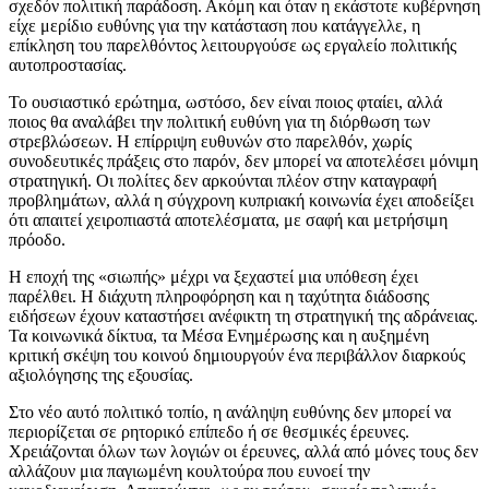
σχεδόν πολιτική παράδοση. Ακόμη και όταν η εκάστοτε κυβέρνηση
είχε μερίδιο ευθύνης για την κατάσταση που κατάγγελλε, η
επίκληση του παρελθόντος λειτουργούσε ως εργαλείο πολιτικής
αυτοπροστασίας.
Το ουσιαστικό ερώτημα, ωστόσο, δεν είναι ποιος φταίει, αλλά
ποιος θα αναλάβει την πολιτική ευθύνη για τη διόρθωση των
στρεβλώσεων. Η επίρριψη ευθυνών στο παρελθόν, χωρίς
συνοδευτικές πράξεις στο παρόν, δεν μπορεί να αποτελέσει μόνιμη
στρατηγική. Οι πολίτες δεν αρκούνται πλέον στην καταγραφή
προβλημάτων, αλλά η σύγχρονη κυπριακή κοινωνία έχει αποδείξει
ότι απαιτεί χειροπιαστά αποτελέσματα, με σαφή και μετρήσιμη
πρόοδο.
Η εποχή της «σιωπής» μέχρι να ξεχαστεί μια υπόθεση έχει
παρέλθει. Η διάχυτη πληροφόρηση και η ταχύτητα διάδοσης
ειδήσεων έχουν καταστήσει ανέφικτη τη στρατηγική της αδράνειας.
Τα κοινωνικά δίκτυα, τα Μέσα Ενημέρωσης και η αυξημένη
κριτική σκέψη του κοινού δημιουργούν ένα περιβάλλον διαρκούς
αξιολόγησης της εξουσίας.
Στο νέο αυτό πολιτικό τοπίο, η ανάληψη ευθύνης δεν μπορεί να
περιορίζεται σε ρητορικό επίπεδο ή σε θεσμικές έρευνες.
Χρειάζονται όλων των λογιών οι έρευνες, αλλά από μόνες τους δεν
αλλάζουν μια παγιωμένη κουλτούρα που ευνοεί την