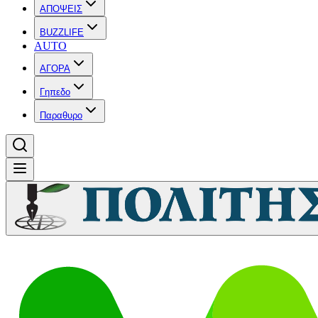
ΑΠΟΨΕΙΣ
BUZZLIFE
AUTO
ΑΓΟΡΑ
Γηπεδο
Παραθυρο