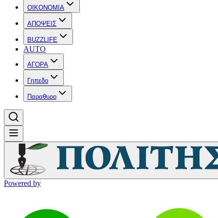
OIKONOMIA
ΑΠΟΨΕΙΣ
BUZZLIFE
AUTO
ΑΓΟΡΑ
Γηπεδο
Παραθυρο
Powered by