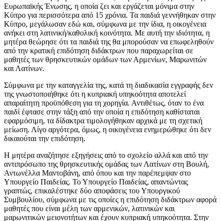
Ευρωπαϊκής Ένωσης, η οποία ζει και εργάζεται μόνιμα στην
Κύπρο για περισσότερα από 15 χρόνια. Τα παιδιά γεννήθηκαν στην
Κύπρο, μεγάλωσαν εδώ και, σύμφωνα με την ίδια, η οικογένεια
ανήκει στη λατινική/καθολική κοινότητα. Με αυτή την ιδιότητα, η
μητέρα θεώρησε ότι τα παιδιά της θα μπορούσαν να επωφεληθούν
από την κρατική επιδότηση διδάκτρων που παραχωρείται σε
μαθητές των θρησκευτικών ομάδων των Αρμενίων, Μαρωνιτών
και Λατίνων.
Σύμφωνα με την καταγγελία της, κατά τη διαδικασία εγγραφής δεν
της γνωστοποιήθηκε ότι η κυπριακή υπηκοότητα αποτελεί
απαραίτητη προϋπόθεση για τη χορηγία. Αντιθέτως, όταν το ένα
παιδί έφτασε στην τάξη από την οποία η επιδότηση καθίσταται
εφαρμόσιμη, τα δίδακτρα τιμολογήθηκαν αρχικά με τη σχετική
μείωση. Λίγο αργότερα, όμως, η οικογένεια ενημερώθηκε ότι δεν
δικαιούται την επιδότηση.
Η μητέρα αναζήτησε εξηγήσεις από το σχολείο αλλά και από την
αντιπρόσωπο της θρησκευτικής ομάδας των Λατίνων στη Βουλή,
Αντωνέλλα Μαντοβάνη, από όπου και την παρέπεμψαν στο
Υπουργείο Παιδείας. Το Υπουργείο Παιδείας, απαντώντας
γραπτώς, επικαλέστηκε δύο αποφάσεις του Υπουργικού
Συμβουλίου, σύμφωνα με τις οποίες η επιδότηση διδάκτρων αφορά
μαθητές που είναι μέλη των αρμενικών, λατινικών και
μαρωνιτικών μειονοτήτων και έχουν κυπριακή υπηκοότητα. Στην