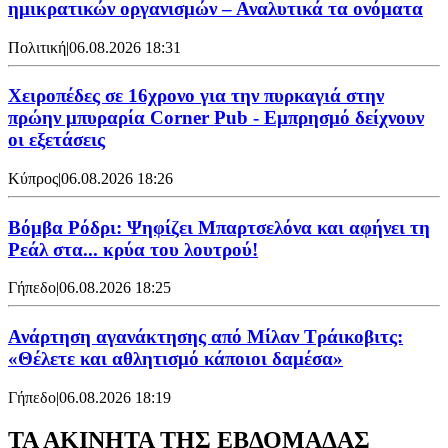
ημικρατικών οργανισμών – Αναλυτικά τα ονόματα
Πολιτική
|
06.08.2026 18:31
Χειροπέδες σε 16χρονο για την πυρκαγιά στην
πρώην μπυραρία Corner Pub - Εμπρησμό δείχνουν
οι εξετάσεις
Κύπρος
|
06.08.2026 18:26
Βόμβα Ρόδρι: Ψηφίζει Μπαρτσελόνα και αφήνει τη
Ρεάλ στα... κρύα του λουτρού!
Γήπεδο
|
06.08.2026 18:25
Ανάρτηση αγανάκτησης από Μίλαν Τράικοβιτς:
«Θέλετε και αθλητισμό κάποιοι δαμέσα»
Γήπεδο
|
06.08.2026 18:19
ΤΑ ΑΚΙΝΗΤΑ ΤΗΣ ΕΒΔΟΜΑΔΑΣ