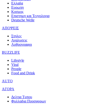
Ελλαδα
Ευρωπη
Κοσμος
Επιστημη και Τεχνολογια
Deutsche Welle
ΑΠΟΨΕΙΣ
Στηλες
Αναλυσεις
Αρθρογραφοι
BUZZLIFE
Lifestyle
Viral
People
Food and Drink
AUTO
ΑΓΟΡΑ
Δελτια Τυπου
Φυλλαδια Προσφορων