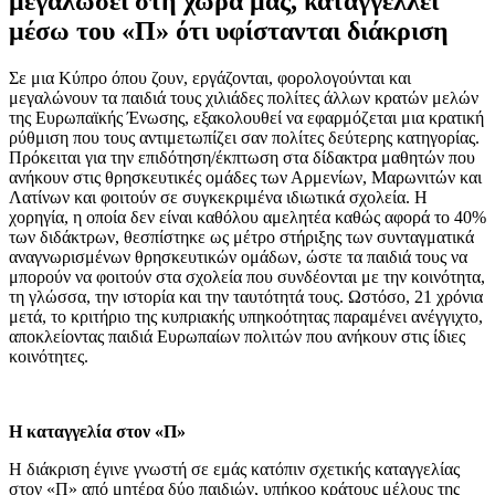
μεγαλώσει στη χώρα μας, καταγγέλλει
μέσω του «Π» ότι υφίστανται διάκριση
Σε μια Κύπρο όπου ζουν, εργάζονται, φορολογούνται και
μεγαλώνουν τα παιδιά τους χιλιάδες πολίτες άλλων κρατών μελών
της Ευρωπαϊκής Ένωσης, εξακολουθεί να εφαρμόζεται μια κρατική
ρύθμιση που τους αντιμετωπίζει σαν πολίτες δεύτερης κατηγορίας.
Πρόκειται για την επιδότηση/έκπτωση στα δίδακτρα μαθητών που
ανήκουν στις θρησκευτικές ομάδες των Αρμενίων, Μαρωνιτών και
Λατίνων και φοιτούν σε συγκεκριμένα ιδιωτικά σχολεία. Η
χορηγία, η οποία δεν είναι καθόλου αμελητέα καθώς αφορά το 40%
των διδάκτρων, θεσπίστηκε ως μέτρο στήριξης των συνταγματικά
αναγνωρισμένων θρησκευτικών ομάδων, ώστε τα παιδιά τους να
μπορούν να φοιτούν στα σχολεία που συνδέονται με την κοινότητα,
τη γλώσσα, την ιστορία και την ταυτότητά τους. Ωστόσο, 21 χρόνια
μετά, το κριτήριο της κυπριακής υπηκοότητας παραμένει ανέγγιχτο,
αποκλείοντας παιδιά Ευρωπαίων πολιτών που ανήκουν στις ίδιες
κοινότητες.
Η καταγγελία στον «Π»
Η διάκριση έγινε γνωστή σε εμάς κατόπιν σχετικής καταγγελίας
στον «Π» από μητέρα δύο παιδιών, υπήκοο κράτους μέλους της