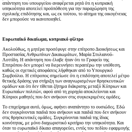
απάντηση του υπουργείου αναφέρεται ρητά ότι η κυπριακή
υπηκοότητα αποτελεί προϋπόθεση για την παραχώρηση της
σχολικής επιδότησης και, ως εκ τούτου, το αίτημα της οικογένειας
δεν μπορούσε να ικανοποιηθεί.
Ευρωπαϊκό δικαίωμα, κυπριακό φίλτρο
Ακολούθως, η μητέρα προσέφυγε στην επίτροπο Διοικήσεως και
Προστασίας Ανθρωπίνων Δικαιωμάτων, Μαρία Στυλιανού-
Λοττίδη. Η απάντηση που έλαβε ήταν ότι το Γραφείο της
Επιτρόπου δεν μπορεί να διερευνήσει περαιτέρω την υπόθεση,
καθώς οι σχετικές αποφάσεις λήφθηκαν από το Υπουργικό
Συμβούλιο. Η επίτροπος σημείωσε ότι η επιδότηση αποτελεί μέτρο
θετικής δράσης για στήριξη των αναγνωρισμένων θρησκευτικών
ομάδων και ότι δεν τίθεται ζήτημα διάκρισης μεταξύ Κύπριων και
Ευρωπαίων πολιτών, αφού από τη χορηγία αποκλείονται και
Κύπριοι μαθητές που δεν ανήκουν στις συγκεκριμένες ομάδες.
Το επιχείρημα αυτό, όμως, αφήνει αναπάντητο το ουσιώδες. Εδώ
δεν συγκρίνονται παιδιά που ανήκουν και παιδιά που δεν ανήκουν
στις θρησκευτικές ομάδες. Συγκρίνονται παιδιά της ίδιας
κοινότητας, με μόνο διαχωριστικό κριτήριο την υπηκοότητα. Και
όταν το ευρωπαϊκό δίκαιο απαγορεύει, εντός του πεδίου εφαρμογής