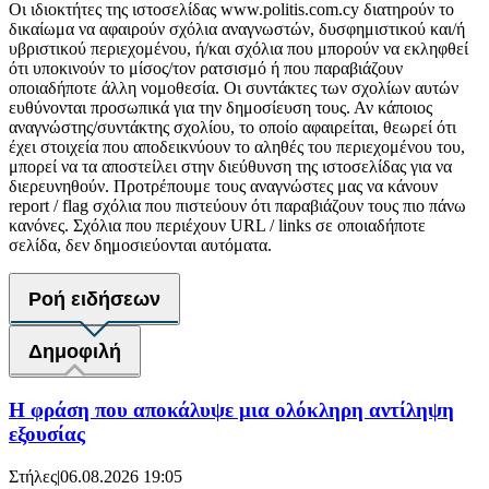
Οι ιδιοκτήτες της ιστοσελίδας www.politis.com.cy διατηρούν το
δικαίωμα να αφαιρούν σχόλια αναγνωστών, δυσφημιστικού και/ή
υβριστικού περιεχομένου, ή/και σχόλια που μπορούν να εκληφθεί
ότι υποκινούν το μίσος/τον ρατσισμό ή που παραβιάζουν
οποιαδήποτε άλλη νομοθεσία. Οι συντάκτες των σχολίων αυτών
ευθύνονται προσωπικά για την δημοσίευση τους. Αν κάποιος
αναγνώστης/συντάκτης σχολίου, το οποίο αφαιρείται, θεωρεί ότι
έχει στοιχεία που αποδεικνύουν το αληθές του περιεχομένου του,
μπορεί να τα αποστείλει στην διεύθυνση της ιστοσελίδας για να
διερευνηθούν. Προτρέπουμε τους αναγνώστες μας να κάνουν
report / flag σχόλια που πιστεύουν ότι παραβιάζουν τους πιο πάνω
κανόνες. Σχόλια που περιέχουν URL / links σε οποιαδήποτε
σελίδα, δεν δημοσιεύονται αυτόματα.
Ροή ειδήσεων
Δημοφιλή
Η φράση που αποκάλυψε μια ολόκληρη αντίληψη
εξουσίας
Στήλες
|
06.08.2026 19:05