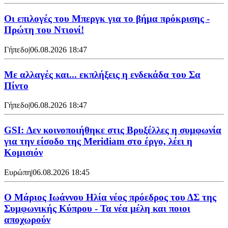
Οι επιλογές του Μπεργκ για το βήμα πρόκρισης -
Πρώτη του Ντιονί!
Γήπεδο
|
06.08.2026 18:47
Με αλλαγές και... εκπλήξεις η ενδεκάδα του Σα
Πίντο
Γήπεδο
|
06.08.2026 18:47
GSI: Δεν κοινοποιήθηκε στις Βρυξέλλες η συμφωνία
για την είσοδο της Meridiam στο έργο, λέει η
Κομισιόν
Ευρώπη
|
06.08.2026 18:45
Ο Μάριος Ιωάννου Ηλία νέος πρόεδρος του ΔΣ της
Συμφωνικής Κύπρου - Τα νέα μέλη και ποιοι
αποχωρούν