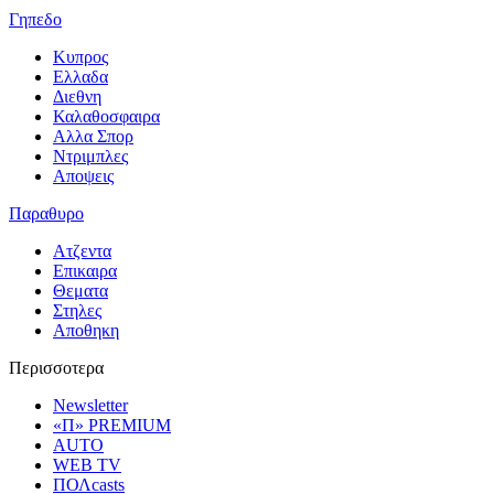
Γηπεδο
Κυπρος
Ελλαδα
Διεθνη
Καλαθοσφαιρα
Αλλα Σπορ
Ντριμπλες
Αποψεις
Παραθυρο
Ατζεντα
Επικαιρα
Θεματα
Στηλες
Αποθηκη
Περισσοτερα
Newsletter
«Π» PREMIUM
AUTO
WEB TV
ΠΟΛcasts