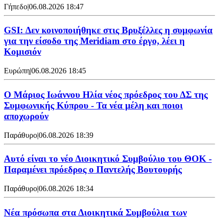
Γήπεδο
|
06.08.2026 18:47
GSI: Δεν κοινοποιήθηκε στις Βρυξέλλες η συμφωνία
για την είσοδο της Meridiam στο έργο, λέει η
Κομισιόν
Ευρώπη
|
06.08.2026 18:45
Ο Μάριος Ιωάννου Ηλία νέος πρόεδρος του ΔΣ της
Συμφωνικής Κύπρου - Τα νέα μέλη και ποιοι
αποχωρούν
Παράθυρο
|
06.08.2026 18:39
Αυτό είναι το νέο Διοικητικό Συμβούλιο του ΘΟΚ -
Παραμένει πρόεδρος ο Παντελής Βουτουρής
Παράθυρο
|
06.08.2026 18:34
Νέα πρόσωπα στα Διοικητικά Συμβούλια των