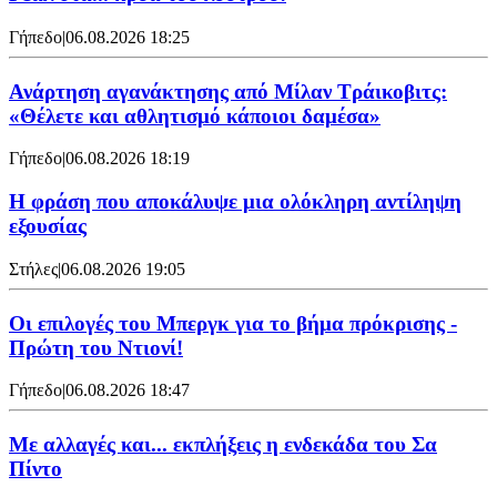
Γήπεδο
|
06.08.2026 18:25
Ανάρτηση αγανάκτησης από Μίλαν Τράικοβιτς:
«Θέλετε και αθλητισμό κάποιοι δαμέσα»
Γήπεδο
|
06.08.2026 18:19
Η φράση που αποκάλυψε μια ολόκληρη αντίληψη
εξουσίας
Στήλες
|
06.08.2026 19:05
Οι επιλογές του Μπεργκ για το βήμα πρόκρισης -
Πρώτη του Ντιονί!
Γήπεδο
|
06.08.2026 18:47
Με αλλαγές και... εκπλήξεις η ενδεκάδα του Σα
Πίντο