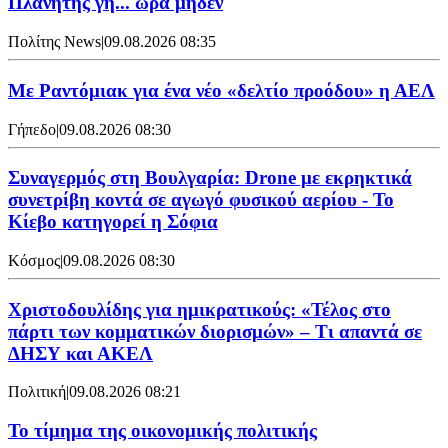
Πλανήτης γη... ώρα μηδέν
Πολίτης News
|
09.08.2026 08:35
Με Ραντόμιακ για ένα νέο «δελτίο προόδου» η ΑΕΛ
Γήπεδο
|
09.08.2026 08:30
Συναγερμός στη Βουλγαρία: Drone με εκρηκτικά
συνετρίβη κοντά σε αγωγό φυσικού αερίου - Το
Κίεβο κατηγορεί η Σόφια
Κόσμος
|
09.08.2026 08:30
Χριστοδουλίδης για ημικρατικούς: «Τέλος στο
πάρτι των κομματικών διορισμών» – Τι απαντά σε
ΔΗΣΥ και ΑΚΕΛ
Πολιτική
|
09.08.2026 08:21
Το τίμημα της οικονομικής πολιτικής