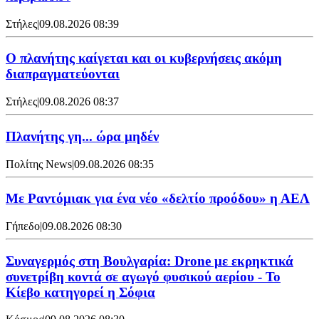
Στήλες
|
09.08.2026 08:39
Ο πλανήτης καίγεται και οι κυβερνήσεις ακόμη
διαπραγματεύονται
Στήλες
|
09.08.2026 08:37
Πλανήτης γη... ώρα μηδέν
Πολίτης News
|
09.08.2026 08:35
Με Ραντόμιακ για ένα νέο «δελτίο προόδου» η ΑΕΛ
Γήπεδο
|
09.08.2026 08:30
Συναγερμός στη Βουλγαρία: Drone με εκρηκτικά
συνετρίβη κοντά σε αγωγό φυσικού αερίου - Το
Κίεβο κατηγορεί η Σόφια