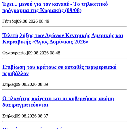
Έχει... μενού για τον καναπέ - Tο τηλεοπτικό
πρόγραμμα της Κυριακής (09/08)
Γήπεδο
|
09.08.2026 08:49
Τελετή λήξης των Αγώνων Κεντρικής Αμερικής και
Καραϊβικής «Άγιος Δομίνικος 2026»
Φωτογραφίες
|
09.08.2026 08:48
Επιβίωση του κράτους σε ασταθές περιφερειακό
περιβάλλον
Στήλες
|
09.08.2026 08:39
Ο πλανήτης καίγεται και οι κυβερνήσεις ακόμη
διαπραγματεύονται
Στήλες
|
09.08.2026 08:37