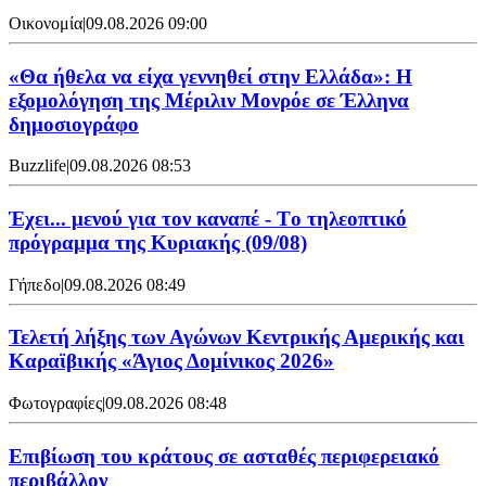
Οικονομία
|
09.08.2026 09:00
«Θα ήθελα να είχα γεννηθεί στην Ελλάδα»: Η
εξομολόγηση της Μέριλιν Μονρόε σε Έλληνα
δημοσιογράφο
Buzzlife
|
09.08.2026 08:53
Έχει... μενού για τον καναπέ - Tο τηλεοπτικό
πρόγραμμα της Κυριακής (09/08)
Γήπεδο
|
09.08.2026 08:49
Τελετή λήξης των Αγώνων Κεντρικής Αμερικής και
Καραϊβικής «Άγιος Δομίνικος 2026»
Φωτογραφίες
|
09.08.2026 08:48
Επιβίωση του κράτους σε ασταθές περιφερειακό
περιβάλλον