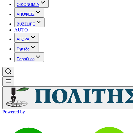
OIKONOMIA
ΑΠΟΨΕΙΣ
BUZZLIFE
AUTO
ΑΓΟΡΑ
Γηπεδο
Παραθυρο
Powered by