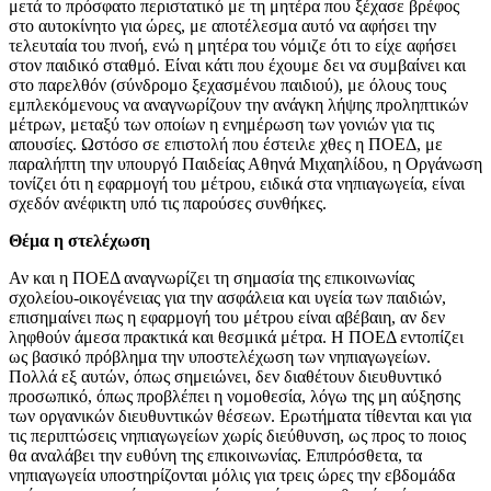
μετά το πρόσφατο περιστατικό με τη μητέρα που ξέχασε βρέφος
στο αυτοκίνητο για ώρες, με αποτέλεσμα αυτό να αφήσει την
τελευταία του πνοή, ενώ η μητέρα του νόμιζε ότι το είχε αφήσει
στον παιδικό σταθμό. Είναι κάτι που έχουμε δει να συμβαίνει και
στο παρελθόν (σύνδρομο ξεχασμένου παιδιού), με όλους τους
εμπλεκόμενους να αναγνωρίζουν την ανάγκη λήψης προληπτικών
μέτρων, μεταξύ των οποίων η ενημέρωση των γονιών για τις
απουσίες. Ωστόσο σε επιστολή που έστειλε χθες η ΠΟΕΔ, με
παραλήπτη την υπουργό Παιδείας Αθηνά Μιχαηλίδου, η Οργάνωση
τονίζει ότι η εφαρμογή του μέτρου, ειδικά στα νηπιαγωγεία, είναι
σχεδόν ανέφικτη υπό τις παρούσες συνθήκες.
Θέμα η στελέχωση
Αν και η ΠΟΕΔ αναγνωρίζει τη σημασία της επικοινωνίας
σχολείου-οικογένειας για την ασφάλεια και υγεία των παιδιών,
επισημαίνει πως η εφαρμογή του μέτρου είναι αβέβαιη, αν δεν
ληφθούν άμεσα πρακτικά και θεσμικά μέτρα. Η ΠΟΕΔ εντοπίζει
ως βασικό πρόβλημα την υποστελέχωση των νηπιαγωγείων.
Πολλά εξ αυτών, όπως σημειώνει, δεν διαθέτουν διευθυντικό
προσωπικό, όπως προβλέπει η νομοθεσία, λόγω της μη αύξησης
των οργανικών διευθυντικών θέσεων. Ερωτήματα τίθενται και για
τις περιπτώσεις νηπιαγωγείων χωρίς διεύθυνση, ως προς το ποιος
θα αναλάβει την ευθύνη της επικοινωνίας. Επιπρόσθετα, τα
νηπιαγωγεία υποστηρίζονται μόλις για τρεις ώρες την εβδομάδα