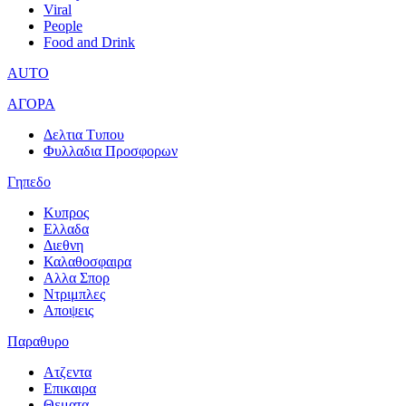
Viral
People
Food and Drink
AUTO
ΑΓΟΡΑ
Δελτια Τυπου
Φυλλαδια Προσφορων
Γηπεδο
Κυπρος
Ελλαδα
Διεθνη
Καλαθοσφαιρα
Αλλα Σπορ
Ντριμπλες
Αποψεις
Παραθυρο
Ατζεντα
Επικαιρα
Θεματα