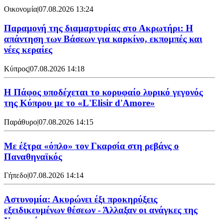
Οικονομία
|
07.08.2026 13:24
Παραμονή της διαμαρτυρίας στο Ακρωτήρι: Η
απάντηση των Βάσεων για καρκίνο, εκπομπές και
νέες κεραίες
Κύπρος
|
07.08.2026 14:18
Η Πάφος υποδέχεται το κορυφαίο λυρικό γεγονός
της Κύπρου με το «L'Elisir d'Amore»
Παράθυρο
|
07.08.2026 14:15
Mε έξτρα «όπλο» τον Γκαρσία στη ρεβάνς ο
Παναθηναϊκός
Γήπεδο
|
07.08.2026 14:14
Αστυνομία: Ακυρώνει έξι προκηρύξεις
εξειδικευμένων θέσεων - Άλλαξαν οι ανάγκες της