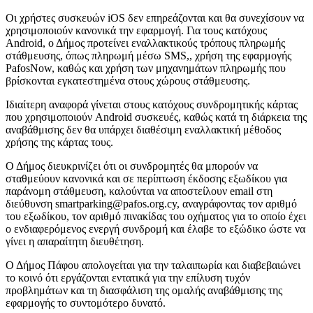
Οι χρήστες συσκευών iOS δεν επηρεάζονται και θα συνεχίσουν να
χρησιμοποιούν κανονικά την εφαρμογή. Για τους κατόχους
Android, ο Δήμος προτείνει εναλλακτικούς τρόπους πληρωμής
στάθμευσης, όπως πληρωμή μέσω SMS,, χρήση της εφαρμογής
PafosNow, καθώς και χρήση των μηχανημάτων πληρωμής που
βρίσκονται εγκατεστημένα στους χώρους στάθμευσης.
Ιδιαίτερη αναφορά γίνεται στους κατόχους συνδρομητικής κάρτας
που χρησιμοποιούν Android συσκευές, καθώς κατά τη διάρκεια της
αναβάθμισης δεν θα υπάρχει διαθέσιμη εναλλακτική μέθοδος
χρήσης της κάρτας τους.
Ο Δήμος διευκρινίζει ότι οι συνδρομητές θα μπορούν να
σταθμεύουν κανονικά και σε περίπτωση έκδοσης εξωδίκου για
παράνομη στάθμευση, καλούνται να αποστείλουν email στη
διεύθυνση smartparking@pafos.org.cy, αναγράφοντας τον αριθμό
του εξωδίκου, τον αριθμό πινακίδας του οχήματος για το οποίο έχει
ο ενδιαφερόμενος ενεργή συνδρομή και έλαβε το εξώδικο ώστε να
γίνει η απαραίτητη διευθέτηση.
Ο Δήμος Πάφου απολογείται για την ταλαιπωρία και διαβεβαιώνει
το κοινό ότι εργάζονται εντατικά για την επίλυση τυχόν
προβλημάτων και τη διασφάλιση της ομαλής αναβάθμισης της
εφαρμογής το συντομότερο δυνατό.