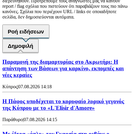
διερευνηθούν. Προτρέπουμε τους αναγνώστες μας να κάνουν
report / flag σχόλια που πιστεύουν ότι παραβιάζουν τους πιο πάνω
κανόνες. Σχόλια που περιέχουν URL / links σε οποιαδήποτε
σελίδα, δεν δημοσιεύονται αυτόματα.
Ροή ειδήσεων
Δημοφιλή
Παραμονή της διαμαρτυρίας στο Ακρωτήρι: Η
απάντηση των Βάσεων για καρκίνο, εκπομπές και
νέες κεραίες
Κύπρος
|
07.08.2026 14:18
Η Πάφος υποδέχεται το κορυφαίο λυρικό γεγονός
της Κύπρου με το «L'Elisir d'Amore»
Παράθυρο
|
07.08.2026 14:15
Mε έξτρα «όπλο» τον Γκαρσία στη ρεβάνς ο