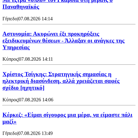
Παναθηναϊκός
Γήπεδο
|
07.08.2026 14:14
Αστυνομία: Ακυρώνει έξι προκηρύξεις
εξειδικευμένων θέσεων - Άλλαξαν οι ανάγκες της
Υπηρεσίας
Κύπρος
|
07.08.2026 14:11
Χρίστος Τσίγκης: Στρατηγικής σημασίας η
ηλεκτρική διασύνδεση, αλλά χρειάζεται σαφές
σχέδιο [ηχητικό]
Κύπρος
|
07.08.2026 14:06
Κέρκεζ: «Είμαι σίγουρος μια μέρα, να είμαστε πάλι
μαζί»
Γήπεδο
|
07.08.2026 13:49