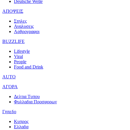
Deutsche Welle
ΑΠΟΨΕΙΣ
Στηλες
Αναλυσεις
Αρθρογραφοι
BUZZLIFE
Lifestyle
Viral
People
Food and Drink
AUTO
ΑΓΟΡΑ
Δελτια Τυπου
Φυλλαδια Προσφορων
Γηπεδο
Κυπρος
Ελλαδα