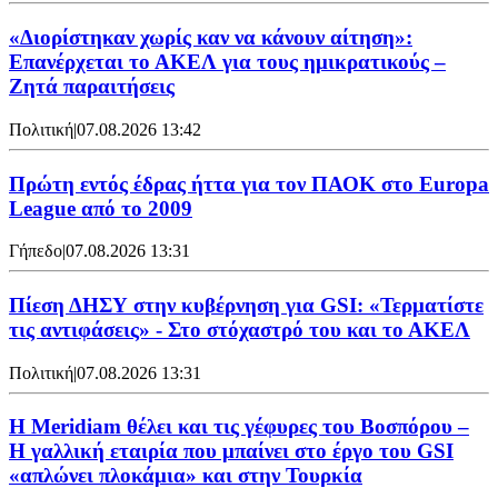
«Διορίστηκαν χωρίς καν να κάνουν αίτηση»:
Επανέρχεται το ΑΚΕΛ για τους ημικρατικούς –
Ζητά παραιτήσεις
Πολιτική
|
07.08.2026 13:42
Πρώτη εντός έδρας ήττα για τον ΠΑΟΚ στο Europa
League από το 2009
Γήπεδο
|
07.08.2026 13:31
Πίεση ΔΗΣΥ στην κυβέρνηση για GSI: «Τερματίστε
τις αντιφάσεις» - Στο στόχαστρό του και το ΑΚΕΛ
Πολιτική
|
07.08.2026 13:31
Η Meridiam θέλει και τις γέφυρες του Βοσπόρου –
Η γαλλική εταιρία που μπαίνει στο έργο του GSI
«απλώνει πλοκάμια» και στην Τουρκία