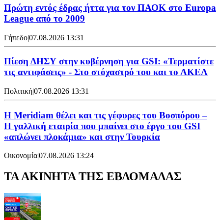
Πρώτη εντός έδρας ήττα για τον ΠΑΟΚ στο Europa
League από το 2009
Γήπεδο
|
07.08.2026 13:31
Πίεση ΔΗΣΥ στην κυβέρνηση για GSI: «Τερματίστε
τις αντιφάσεις» - Στο στόχαστρό του και το ΑΚΕΛ
Πολιτική
|
07.08.2026 13:31
Η Meridiam θέλει και τις γέφυρες του Βοσπόρου –
Η γαλλική εταιρία που μπαίνει στο έργο του GSI
«απλώνει πλοκάμια» και στην Τουρκία
Οικονομία
|
07.08.2026 13:24
ΤΑ ΑΚΙΝΗΤΑ ΤΗΣ ΕΒΔΟΜΑΔΑΣ