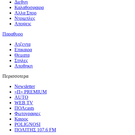
Διεθνη
Καλαθοσφαιρα
Αλλα Σπορ
Ντριμπλες
Αποψεις
Παραθυρο
Ατζεντα
Επικαιρα
Θεματα
Στηλες
Αποθηκη
Περισσοτερα
Newsletter
«Π» PREMIUM
AUTO
WEB TV
ΠΟΛcasts
Φωτογραφιες
Καιρος
POLIGNOSI
ΠΟΛΙΤΗΣ 107.6 FM