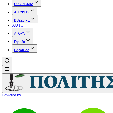
OIKONOMIA
ΑΠΟΨΕΙΣ
BUZZLIFE
AUTO
ΑΓΟΡΑ
Γηπεδο
Παραθυρο
Powered by