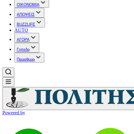
OIKONOMIA
ΑΠΟΨΕΙΣ
BUZZLIFE
AUTO
ΑΓΟΡΑ
Γηπεδο
Παραθυρο
Powered by