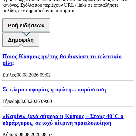
κανόνες. Σχόλια που περιέχουν URL / links σε οποιαδήποτε
σελίδα, δεν δημοσιεύονται αυτόματα.
Ροή ειδήσεων
Δημοφιλή
Ποιος Κύπριος ηγέτης θα διανύσει το τελευταίο
μίλι;
Στήλες
|
08.08.2026 09:02
Σε κλίμα ευφορίας η πρώτη... παράσταση
Γήπεδο
|
08.08.2026 09:00
«Καμίνι» ξανά σήμερα η Κύπρος – Στους 40°C ο
υδράργυρος, σε ισχύ κίτρινη προειδοποίηση
Κύπρος
|
08.08.2026 08:57