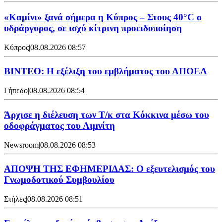
«Καμίνι» ξανά σήμερα η Κύπρος – Στους 40°C ο
υδράργυρος, σε ισχύ κίτρινη προειδοποίηση
Κύπρος
|
08.08.2026 08:57
ΒΙΝΤΕΟ: Η εξέλιξη του εμβλήματος του ΑΠΟΕΛ
Γήπεδο
|
08.08.2026 08:54
Άρχισε η διέλευση των Τ/κ στα Κόκκινα μέσω του
οδοφράγματος του Λιμνίτη
Newsroom
|
08.08.2026 08:53
ΑΠΟΨΗ ΤΗΣ ΕΦΗΜΕΡΙΔΑΣ: Ο εξευτελισμός του
Γνωμοδοτικού Συμβουλίου
Στήλες
|
08.08.2026 08:51