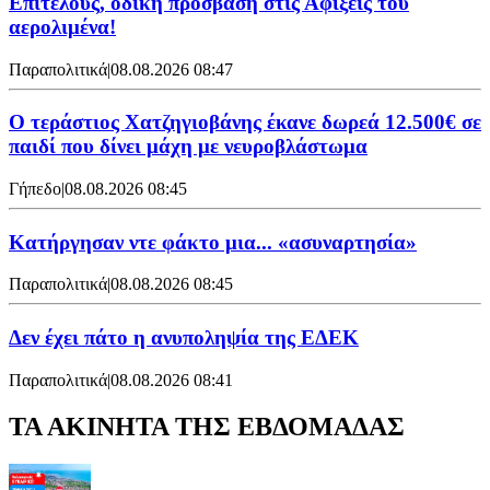
Επιτέλους, οδική πρόσβαση στις Αφίξεις του
αερολιμένα!
Παραπολιτικά
|
08.08.2026 08:47
Ο τεράστιος Χατζηγιοβάνης έκανε δωρεά 12.500€ σε
παιδί που δίνει μάχη με νευροβλάστωμα
Γήπεδο
|
08.08.2026 08:45
Κατήργησαν ντε φάκτο μια... «ασυναρτησία»
Παραπολιτικά
|
08.08.2026 08:45
Δεν έχει πάτο η ανυποληψία της ΕΔΕΚ
Παραπολιτικά
|
08.08.2026 08:41
ΤΑ ΑΚΙΝΗΤΑ ΤΗΣ ΕΒΔΟΜΑΔΑΣ