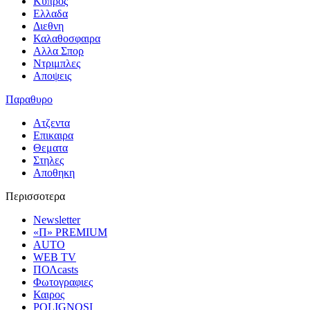
Κυπρος
Ελλαδα
Διεθνη
Καλαθοσφαιρα
Αλλα Σπορ
Ντριμπλες
Αποψεις
Παραθυρο
Ατζεντα
Επικαιρα
Θεματα
Στηλες
Αποθηκη
Περισσοτερα
Newsletter
«Π» PREMIUM
AUTO
WEB TV
ΠΟΛcasts
Φωτογραφιες
Καιρος
POLIGNOSI