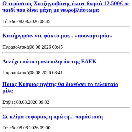
Ο τεράστιος Χατζηγιοβάνης έκανε δωρεά 12.500€ σε
παιδί που δίνει μάχη με νευροβλάστωμα
Γήπεδο
|
08.08.2026 08:45
Κατήργησαν ντε φάκτο μια... «ασυναρτησία»
Παραπολιτικά
|
08.08.2026 08:45
Δεν έχει πάτο η ανυποληψία της ΕΔΕΚ
Παραπολιτικά
|
08.08.2026 08:41
Ποιος Κύπριος ηγέτης θα διανύσει το τελευταίο
μίλι;
Στήλες
|
08.08.2026 09:02
Σε κλίμα ευφορίας η πρώτη... παράσταση
Γήπεδο
|
08.08.2026 09:00