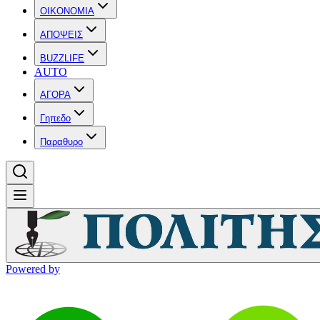
OIKONOMIA
ΑΠΟΨΕΙΣ
BUZZLIFE
AUTO
ΑΓΟΡΑ
Γηπεδο
Παραθυρο
Powered by