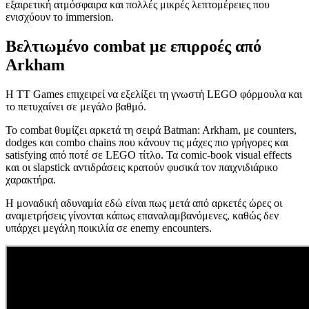
εξαιρετική ατμόσφαιρα και πολλές μικρές λεπτομέρειες που
ενισχύουν το immersion.
Βελτιωμένο combat με επιρροές από
Arkham
Η TT Games επιχειρεί να εξελίξει τη γνωστή LEGO φόρμουλα και
το πετυχαίνει σε μεγάλο βαθμό.
Το combat θυμίζει αρκετά τη σειρά Batman: Arkham, με counters,
dodges και combo chains που κάνουν τις μάχες πιο γρήγορες και
satisfying από ποτέ σε LEGO τίτλο. Τα comic-book visual effects
και οι slapstick αντιδράσεις κρατούν φυσικά τον παιχνιδιάρικο
χαρακτήρα.
Η μοναδική αδυναμία εδώ είναι πως μετά από αρκετές ώρες οι
αναμετρήσεις γίνονται κάπως επαναλαμβανόμενες, καθώς δεν
υπάρχει μεγάλη ποικιλία σε enemy encounters.