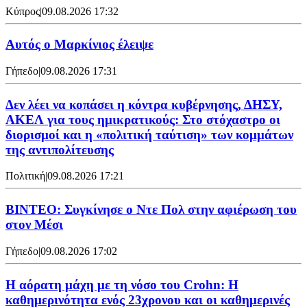
Κύπρος
|
09.08.2026 17:32
Αυτός ο Μαρκίνιος έλειψε
Γήπεδο
|
09.08.2026 17:31
Δεν λέει να κοπάσει η κόντρα κυβέρνησης, ΔΗΣΥ,
ΑΚΕΛ για τους ημικρατικούς: Στο στόχαστρο οι
διορισμοί και η «πολιτική ταύτιση» των κομμάτων
της αντιπολίτευσης
Πολιτική
|
09.08.2026 17:21
ΒΙΝΤΕΟ: Συγκίνησε ο Ντε Πολ στην αφιέρωση του
στον Μέσι
Γήπεδο
|
09.08.2026 17:02
Η αόρατη μάχη με τη νόσο του Crohn: Η
καθημερινότητα ενός 23χρονου και οι καθημερινές