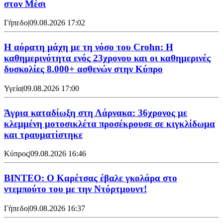
στον Μέσι
Γήπεδο
|
09.08.2026 17:02
Η αόρατη μάχη με τη νόσο του Crohn: Η
καθημερινότητα ενός 23χρονου και οι καθημερινές
δυσκολίες 8.000+ ασθενών στην Κύπρο
Υγεία
|
09.08.2026 17:00
Άγρια καταδίωξη στη Λάρνακα: 36χρονος με
κλεμμένη μοτοσικλέτα προσέκρουσε σε κιγκλίδωμα
και τραυματίστηκε
Κύπρος
|
09.08.2026 16:46
ΒΙΝΤΕΟ: Ο Καρέτσας έβαλε γκολάρα στο
ντεμπούτο του με την Ντόρτμουντ!
Γήπεδο
|
09.08.2026 16:37