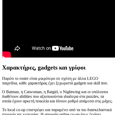
Χαρακτήρες, gadgets και γρίφοι
Παρότι το roster είναι μικρότερο σε σχέση με άλλα LEGO
παιχνίδια, κάθε χαρακτήρας έχει ξεχωριστά gadgets και skill tree.
Ο Batman, η Catwoman, η Batgirl, ο Nightwing και οι υπόλοιποι
διαθέτουν abilities που αξιοποιούνται ιδιαίτερα στα puzzles, τα
οποία έχουν αρκετή ποικιλία και δίνουν ρυθμό ανάμεσα στις μάχες.
Το local co-op επιστρέφει και παραμένει από τα πιο διασκεδαστικά
στοιχεία της εμπειρίας. Η απουσία online co-op ίσως ξενίσει