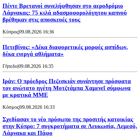
Πέντε Βρετανοί συνελήφθησαν στο αεροδρόμιο
Λάρνακας: 75 κιλά αδασμοφορολόγητου καπνού
βρέθηκαν στις αποσκευές τους
Κύπρος
|
09.08.2026 16:36
Πετεβίνος: «Δέκα διαφορετικές μορφές ασπίδων,
δέκα ενεργά αθλήματα»
Γήπεδο
|
09.08.2026 16:35
Ιράν: Ο πρόεδρος Πεζεσκιάν συνάντησε πρόσφατα
τον ανώτατο ηγέτη Μοτζτάμπα Χαμενεΐ σύμφωνα
με κρατικά ΜΜΕ
Κόσμος
|
09.08.2026 16:33
Σχεδίασαν το νέο πρόσωπο της προσιτής κατοικίας
στην Κύπρο: 7 συγκροτήματα σε Λευκωσία, Λεμεσό,
Λάρνακα και Πάφο