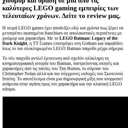
χιούμορ και δράση σε μια από τις
καλύτερες LEGO gaming εμπειρίες των
τελευταίων χρόνων. Δείτε το review μας.
Η σειρά LEGO games έχει αποδείξει εδώ και χρόνια πως ξέρει να
μετατρέπει αγαπημένα franchises σε απολαυστικές περιπέτειες με
χιούμορ και χαρακτήρα. Με το
LEGO Batman: Legacy of the
Dark Knight
, η TT Games επιστρέφει στη Gotham και παραδίδει
ίσως το πιο ολοκληρωμένο LEGO Batman παιχνίδι μέχρι σήμερα.
Το νέο παιχνίδι αντλεί έμπνευση από σχεδόν ολόκληρη τη
κινηματογραφική ιστορία του Batman, παντρεύοντας σκηνές και
χαρακτήρες από τις ταινίες του Tim Burton, το σύμπαν του
Christopher Nolan αλλά και πιο σύγχρονες εκδοχές του Σκοτεινού
Ιππότη. Το αποτέλεσμα είναι μια δημιουργική μίξη που ισορροπεί
ανάμεσα στην αγάπη προς τον χαρακτήρα και την κλασική LEGO
σάτιρα.