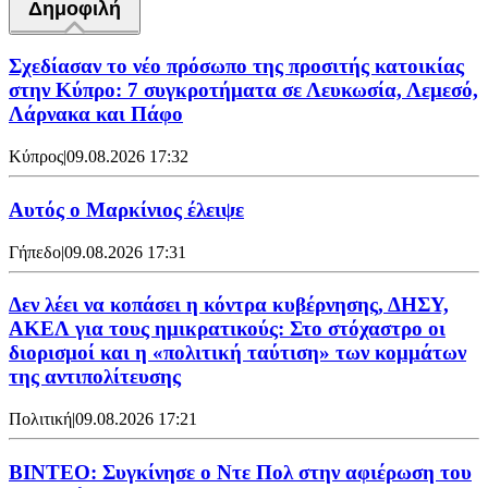
Δημοφιλή
Σχεδίασαν το νέο πρόσωπο της προσιτής κατοικίας
στην Κύπρο: 7 συγκροτήματα σε Λευκωσία, Λεμεσό,
Λάρνακα και Πάφο
Κύπρος
|
09.08.2026 17:32
Αυτός ο Μαρκίνιος έλειψε
Γήπεδο
|
09.08.2026 17:31
Δεν λέει να κοπάσει η κόντρα κυβέρνησης, ΔΗΣΥ,
ΑΚΕΛ για τους ημικρατικούς: Στο στόχαστρο οι
διορισμοί και η «πολιτική ταύτιση» των κομμάτων
της αντιπολίτευσης
Πολιτική
|
09.08.2026 17:21
ΒΙΝΤΕΟ: Συγκίνησε ο Ντε Πολ στην αφιέρωση του