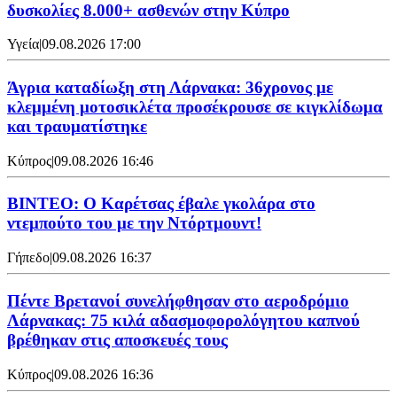
δυσκολίες 8.000+ ασθενών στην Κύπρο
Υγεία
|
09.08.2026 17:00
Άγρια καταδίωξη στη Λάρνακα: 36χρονος με
κλεμμένη μοτοσικλέτα προσέκρουσε σε κιγκλίδωμα
και τραυματίστηκε
Κύπρος
|
09.08.2026 16:46
ΒΙΝΤΕΟ: Ο Καρέτσας έβαλε γκολάρα στο
ντεμπούτο του με την Ντόρτμουντ!
Γήπεδο
|
09.08.2026 16:37
Πέντε Βρετανοί συνελήφθησαν στο αεροδρόμιο
Λάρνακας: 75 κιλά αδασμοφορολόγητου καπνού
βρέθηκαν στις αποσκευές τους
Κύπρος
|
09.08.2026 16:36