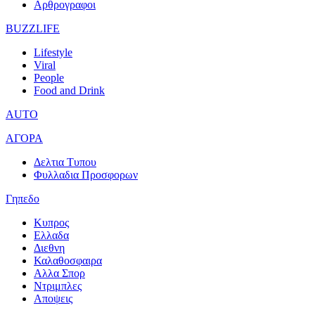
Αρθρογραφοι
BUZZLIFE
Lifestyle
Viral
People
Food and Drink
AUTO
ΑΓΟΡΑ
Δελτια Τυπου
Φυλλαδια Προσφορων
Γηπεδο
Κυπρος
Ελλαδα
Διεθνη
Καλαθοσφαιρα
Αλλα Σπορ
Ντριμπλες
Αποψεις