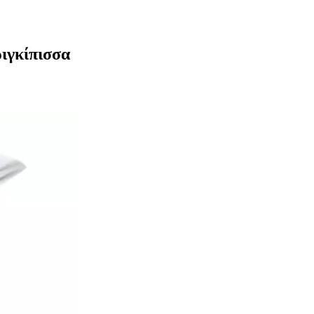
ριγκίπισσα