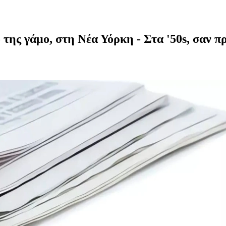
της γάμο, στη Νέα Υόρκη - Στα '50s, σαν π