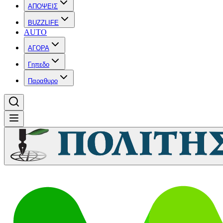
ΑΠΟΨΕΙΣ
BUZZLIFE
AUTO
ΑΓΟΡΑ
Γηπεδο
Παραθυρο