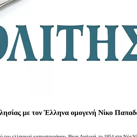
λησίας με τον Έλληνα ομογενή Νίκο Παπαδάκ
 του ελληνικού κινηματογράφου, Ρίκας Διαλυνά, το 1954 στη Νέα Υό