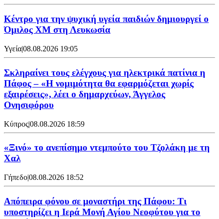
Κέντρο για την ψυχική υγεία παιδιών δημιουργεί ο
Όμιλος XM στη Λευκωσία
Υγεία
|
08.08.2026 19:05
Σκληραίνει τους ελέγχους για ηλεκτρικά πατίνια η
Πάφος – «Η νομιμότητα θα εφαρμόζεται χωρίς
εξαιρέσεις», λέει ο δημαρχεύων, Άγγελος
Ονησιφόρου
Κύπρος
|
08.08.2026 18:59
«Ξινό» το ανεπίσημο ντεμπούτο του Τζολάκη με τη
Χαλ
Γήπεδο
|
08.08.2026 18:52
Απόπειρα φόνου σε μοναστήρι της Πάφου: Τι
υποστηρίζει η Ιερά Μονή Αγίου Νεοφύτου για το