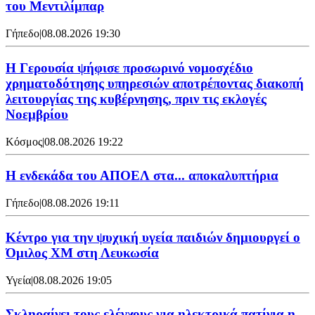
του Μεντιλίμπαρ
Γήπεδο
|
08.08.2026 19:30
Η Γερουσία ψήφισε προσωρινό νομοσχέδιο
χρηματοδότησης υπηρεσιών αποτρέποντας διακοπή
λειτουργίας της κυβέρνησης, πριν τις εκλογές
Νοεμβρίου
Κόσμος
|
08.08.2026 19:22
Η ενδεκάδα του ΑΠΟΕΛ στα... αποκαλυπτήρια
Γήπεδο
|
08.08.2026 19:11
Κέντρο για την ψυχική υγεία παιδιών δημιουργεί ο
Όμιλος XM στη Λευκωσία
Υγεία
|
08.08.2026 19:05
Σκληραίνει τους ελέγχους για ηλεκτρικά πατίνια η