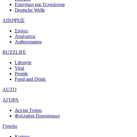
Επιστημη και Τεχνολογια
Deutsche Welle
ΑΠΟΨΕΙΣ
Στηλες
Αναλυσεις
Αρθρογραφοι
BUZZLIFE
Lifestyle
Viral
People
Food and Drink
AUTO
ΑΓΟΡΑ
Δελτια Τυπου
Φυλλαδια Προσφορων
Γηπεδο
Κυπρος