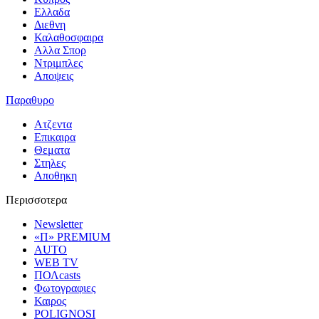
Ελλαδα
Διεθνη
Καλαθοσφαιρα
Αλλα Σπορ
Ντριμπλες
Αποψεις
Παραθυρο
Ατζεντα
Επικαιρα
Θεματα
Στηλες
Αποθηκη
Περισσοτερα
Newsletter
«Π» PREMIUM
AUTO
WEB TV
ΠΟΛcasts
Φωτογραφιες
Καιρος
POLIGNOSI