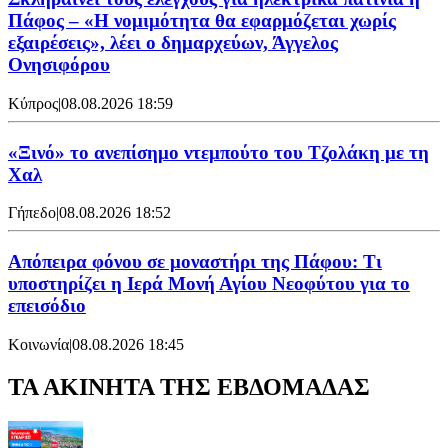
Πάφος – «Η νομιμότητα θα εφαρμόζεται χωρίς
εξαιρέσεις», λέει ο δημαρχεύων, Άγγελος
Ονησιφόρου
Κύπρος
|
08.08.2026 18:59
«Ξινό» το ανεπίσημο ντεμπούτο του Τζολάκη με τη
Χαλ
Γήπεδο
|
08.08.2026 18:52
Απόπειρα φόνου σε μοναστήρι της Πάφου: Τι
υποστηρίζει η Ιερά Μονή Αγίου Νεοφύτου για το
επεισόδιο
Κοινωνία
|
08.08.2026 18:45
ΤΑ ΑΚΙΝΗΤΑ ΤΗΣ ΕΒΔΟΜΑΔΑΣ