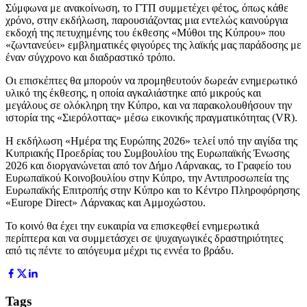
Σύμφωνα με ανακοίνωση, το ΓΤΠ συμμετέχει φέτος, όπως κάθε
χρόνο, στην εκδήλωση, παρουσιάζοντας μια εντελώς καινούργια
εκδοχή της πετυχημένης του έκθεσης «Μύθοι της Κύπρου» που
«ζωντανεύει» εμβληματικές φιγούρες της λαϊκής μας παράδοσης με
έναν σύγχρονο και διαδραστικό τρόπο.
Οι επισκέπτες θα μπορούν να προμηθευτούν δωρεάν ενημερωτικό
υλικό της έκθεσης, η οποία αγκαλιάστηκε από μικρούς και
μεγάλους σε ολόκληρη την Κύπρο, και να παρακολουθήσουν την
ιστορία της «Σιερόλοττας» μέσω εικονικής πραγματικότητας (VR).
Η εκδήλωση «Ημέρα της Ευρώπης 2026» τελεί υπό την αιγίδα της
Κυπριακής Προεδρίας του Συμβουλίου της Ευρωπαϊκής Ένωσης
2026 και διοργανώνεται από τον Δήμο Λάρνακας, το Γραφείο του
Ευρωπαϊκού Κοινοβουλίου στην Κύπρο, την Αντιπροσωπεία της
Ευρωπαϊκής Επιτροπής στην Κύπρο και το Κέντρο Πληροφόρησης
«Europe Direct» Λάρνακας και Αμμοχώστου.
Το κοινό θα έχει την ευκαιρία να επισκεφθεί ενημερωτικά
περίπτερα και να συμμετάσχει σε ψυχαγωγικές δραστηριότητες
από τις πέντε το απόγευμα μέχρι τις εννέα το βράδυ.
Tags