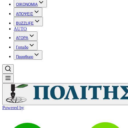
OIKONOMIA
ΑΠΟΨΕΙΣ
BUZZLIFE
AUTO
ΑΓΟΡΑ
Γηπεδο
Παραθυρο
Powered by