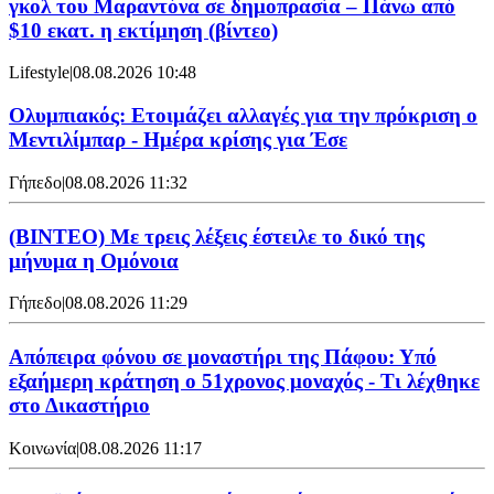
γκολ του Μαραντόνα σε δημοπρασία – Πάνω από
$10 εκατ. η εκτίμηση (βίντεο)
Lifestyle
|
08.08.2026 10:48
Ολυμπιακός: Ετοιμάζει αλλαγές για την πρόκριση ο
Μεντιλίμπαρ - Ημέρα κρίσης για Έσε
Γήπεδο
|
08.08.2026 11:32
(ΒΙΝΤΕΟ) Με τρεις λέξεις έστειλε το δικό της
μήνυμα η Ομόνοια
Γήπεδο
|
08.08.2026 11:29
Απόπειρα φόνου σε μοναστήρι της Πάφου: Υπό
εξαήμερη κράτηση ο 51χρονος μοναχός - Τι λέχθηκε
στο Δικαστήριο
Κοινωνία
|
08.08.2026 11:17