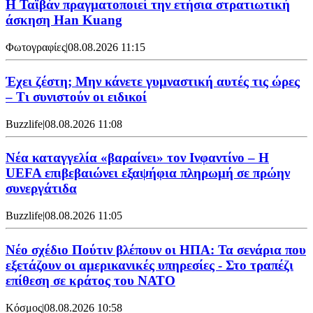
Η Ταϊβάν πραγματοποιεί την ετήσια στρατιωτική
άσκηση Han Kuang
Φωτογραφίες
|
08.08.2026 11:15
Έχει ζέστη; Μην κάνετε γυμναστική αυτές τις ώρες
– Τι συνιστούν οι ειδικοί
Buzzlife
|
08.08.2026 11:08
Νέα καταγγελία «βαραίνει» τον Ινφαντίνο – Η
UEFA επιβεβαιώνει εξαψήφια πληρωμή σε πρώην
συνεργάτιδα
Buzzlife
|
08.08.2026 11:05
Νέο σχέδιο Πούτιν βλέπουν οι ΗΠΑ: Τα σενάρια που
εξετάζουν οι αμερικανικές υπηρεσίες - Στο τραπέζι
επίθεση σε κράτος του ΝΑΤΟ
Κόσμος
|
08.08.2026 10:58