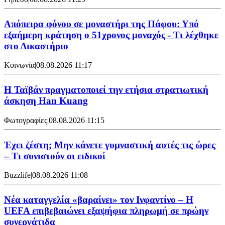
Απόπειρα φόνου σε μοναστήρι της Πάφου: Υπό
εξαήμερη κράτηση ο 51χρονος μοναχός - Τι λέχθηκε
στο Δικαστήριο
Κοινωνία
|
08.08.2026 11:17
Η Ταϊβάν πραγματοποιεί την ετήσια στρατιωτική
άσκηση Han Kuang
Φωτογραφίες
|
08.08.2026 11:15
Έχει ζέστη; Μην κάνετε γυμναστική αυτές τις ώρες
– Τι συνιστούν οι ειδικοί
Buzzlife
|
08.08.2026 11:08
Νέα καταγγελία «βαραίνει» τον Ινφαντίνο – Η
UEFA επιβεβαιώνει εξαψήφια πληρωμή σε πρώην
συνεργάτιδα