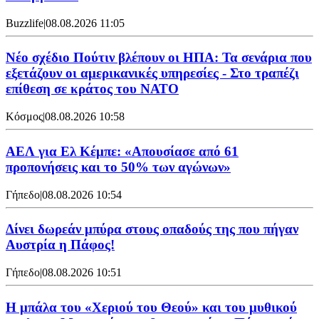
Buzzlife
|
08.08.2026 11:05
Νέο σχέδιο Πούτιν βλέπουν οι ΗΠΑ: Τα σενάρια που
εξετάζουν οι αμερικανικές υπηρεσίες - Στο τραπέζι
επίθεση σε κράτος του ΝΑΤΟ
Κόσμος
|
08.08.2026 10:58
ΑΕΛ για Ελ Κέμπε: «Απουσίασε από 61
προπονήσεις και το 50% των αγώνων»
Γήπεδο
|
08.08.2026 10:54
Δίνει δωρεάν μπύρα στους οπαδούς της που πήγαν
Αυστρία η Πάφος!
Γήπεδο
|
08.08.2026 10:51
Η μπάλα του «Χεριού του Θεού» και του μυθικού