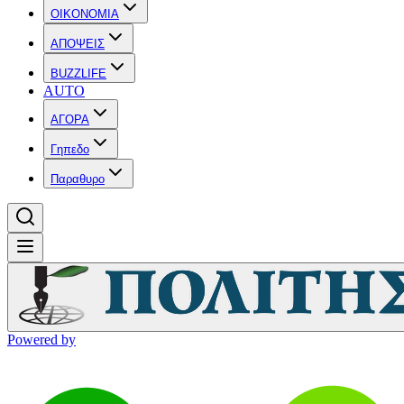
OIKONOMIA
ΑΠΟΨΕΙΣ
BUZZLIFE
AUTO
ΑΓΟΡΑ
Γηπεδο
Παραθυρο
Powered by