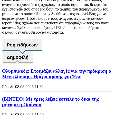
αναγνώστης/συντάκτης σχολίου, το οποίο αφαιρείται, θεωρεί ότι
έχει στοιχεία που αποδεικνύουν το αληθές του περιεχομένου του,
μπορεί να τα αποστείλει στην διεύθυνση της ιστοσελίδας για να
διερευνηθούν. Προτρέπουμε τους αναγνώστες μας να κάνουν
report / flag σχόλια που πιστεύουν ότι παραβιάζουν τους πιο πάνω
κανόνες. Σχόλια που περιέχουν URL / links σε οποιαδήποτε
σελίδα, δεν δημοσιεύονται αυτόματα.
Ροή ειδήσεων
Δημοφιλή
Ολυμπιακός: Ετοιμάζει αλλαγές για την πρόκριση ο
Μεντιλίμπαρ - Ημέρα κρίσης για Έσε
Γήπεδο
|
08.08.2026 11:32
(ΒΙΝΤΕΟ) Με τρεις λέξεις έστειλε το δικό της
μήνυμα η Ομόνοια
Γήπεδο
|
08.08.2026 11:29