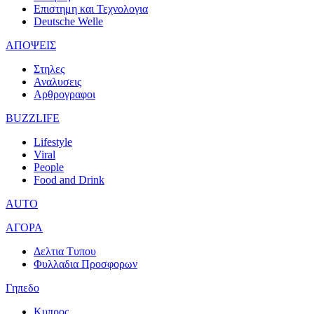
Επιστημη και Τεχνολογια
Deutsche Welle
ΑΠΟΨΕΙΣ
Στηλες
Αναλυσεις
Αρθρογραφοι
BUZZLIFE
Lifestyle
Viral
People
Food and Drink
AUTO
ΑΓΟΡΑ
Δελτια Τυπου
Φυλλαδια Προσφορων
Γηπεδο
Κυπρος