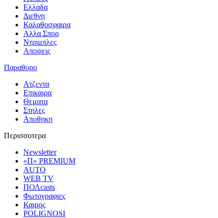
Ελλαδα
Διεθνη
Καλαθοσφαιρα
Αλλα Σπορ
Ντριμπλες
Αποψεις
Παραθυρο
Ατζεντα
Επικαιρα
Θεματα
Στηλες
Αποθηκη
Περισσοτερα
Newsletter
«Π» PREMIUM
AUTO
WEB TV
ΠΟΛcasts
Φωτογραφιες
Καιρος
POLIGNOSI