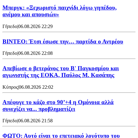
Μπεργκ: «Ξεχωριστό παιχνίδι λόγω γηπέδου,
ανέμου και απουσιών»
Γήπεδο
|
06.08.2026 22:29
ΒΙΝΤΕΟ: Έτσι έσωσε την… παρτίδα ο Αντρέου
Γήπεδο
|
06.08.2026 22:08
Απεβίωσε ο βετεράνος του Β' Παγκοσμίου και
αγωνιστής της ΕΟΚΑ, Παύλος Μ. Κασάπης
Κύπρος
|
06.08.2026 22:02
Απέφυγε το κάζο στο 90’+4 η Ομόνοια αλλά
συνεχίζει να... προβληματίζει
Γήπεδο
|
06.08.2026 21:58
ΦΩΤΟ: Αυτό είναι το επετειακό λογότυπο του