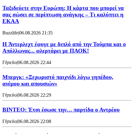
Ταξιδεύετε στην Ευρώπη; Η κάρτα που μπορεί να
σας σώσει σε περίπτωση ανάγκης – Τι καλύπτει η
ΕΚΑΑ
Buzzlife
|
06.08.2026 21:35
H Άντερλεχτ έφυγε με διπλό από την Τούμπα και ο
Απόλλωνας... φλερτάρει με ΠΑΟΚ!
Γήπεδο
|
06.08.2026 22:44
Μπεργκ: «Ξεχωριστό παιχνίδι λόγω γηπέδου,
ανέμου και απουσιών»
Γήπεδο
|
06.08.2026 22:29
ΒΙΝΤΕΟ: Έτσι έσωσε την… παρτίδα ο Αντρέου
Γήπεδο
|
06.08.2026 22:08