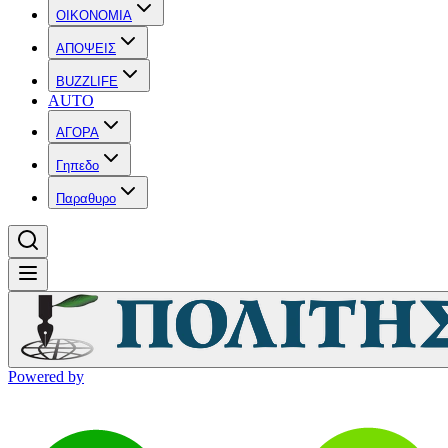
OIKONOMIA
ΑΠΟΨΕΙΣ
BUZZLIFE
AUTO
ΑΓΟΡΑ
Γηπεδο
Παραθυρο
Powered by