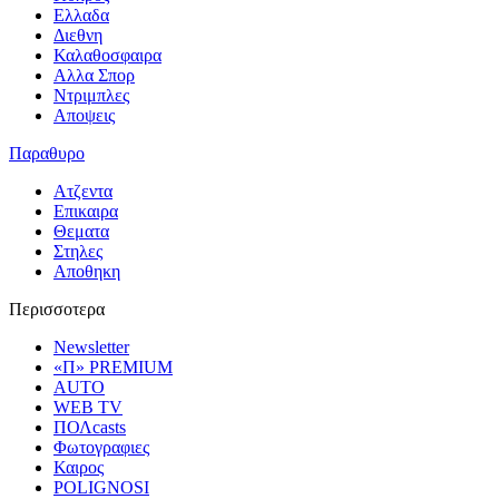
Ελλαδα
Διεθνη
Καλαθοσφαιρα
Αλλα Σπορ
Ντριμπλες
Αποψεις
Παραθυρο
Ατζεντα
Επικαιρα
Θεματα
Στηλες
Αποθηκη
Περισσοτερα
Newsletter
«Π» PREMIUM
AUTO
WEB TV
ΠΟΛcasts
Φωτογραφιες
Καιρος
POLIGNOSI