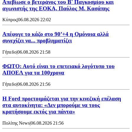
Απεβίωσε ο βετεράνος του Β' Παγκοσμίου και
αγωνιστής της ΕΟΚΑ, Παύλος Μ. Κασάπης
Κύπρος
|
06.08.2026 22:02
Απέφυγε το κάζο στο 90’+4 η Ομόνοια αλλά
συνεχίζει να... προβληματίζει
Γήπεδο
|
06.08.2026 21:58
ΦΩΤΟ: Αυτό είναι το επετειακό λογότυπο του
ΑΠΟΕΛ για τα 100χρονα
Γήπεδο
|
06.08.2026 21:56
Η Ford προετοιμάζεται για την κινεζική επέλαση
στα αυτοκίνητα: «Δεν μπορούμε να τους
κρατήσουμε εκτός για πάντα»
Πολίτης News
|
06.08.2026 21:56