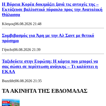
Η Βόρεια Κορέα δοκιμάζει ξανά τις αντοχές της –
Εκτόξευσε βαλλιστικό πύραυλο προς την Ανατολική
Θάλασσα
Κόσμος
|
06.08.2026 21:48
Συμβιβασμός για Άρη με την Αλ Σαντ με θετικό
πρόσημο
Γήπεδο
|
06.08.2026 21:39
Ταξιδεύετε στην Ευρώπη; Η κάρτα που μπορεί να
σας σώσει σε περίπτωση ανάγκης – Τι καλύπτει η
ΕΚΑΑ
Buzzlife
|
06.08.2026 21:35
ΤΑ ΑΚΙΝΗΤΑ ΤΗΣ ΕΒΔΟΜΑΔΑΣ