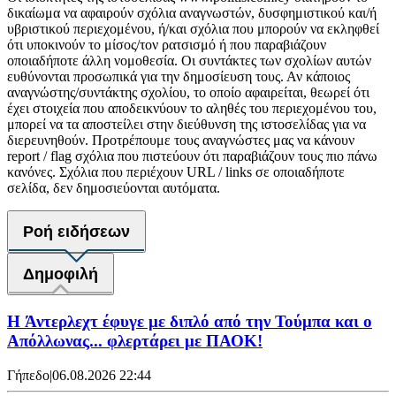
δικαίωμα να αφαιρούν σχόλια αναγνωστών, δυσφημιστικού και/ή
υβριστικού περιεχομένου, ή/και σχόλια που μπορούν να εκληφθεί
ότι υποκινούν το μίσος/τον ρατσισμό ή που παραβιάζουν
οποιαδήποτε άλλη νομοθεσία. Οι συντάκτες των σχολίων αυτών
ευθύνονται προσωπικά για την δημοσίευση τους. Αν κάποιος
αναγνώστης/συντάκτης σχολίου, το οποίο αφαιρείται, θεωρεί ότι
έχει στοιχεία που αποδεικνύουν το αληθές του περιεχομένου του,
μπορεί να τα αποστείλει στην διεύθυνση της ιστοσελίδας για να
διερευνηθούν. Προτρέπουμε τους αναγνώστες μας να κάνουν
report / flag σχόλια που πιστεύουν ότι παραβιάζουν τους πιο πάνω
κανόνες. Σχόλια που περιέχουν URL / links σε οποιαδήποτε
σελίδα, δεν δημοσιεύονται αυτόματα.
Ροή ειδήσεων
Δημοφιλή
H Άντερλεχτ έφυγε με διπλό από την Τούμπα και ο
Απόλλωνας... φλερτάρει με ΠΑΟΚ!
Γήπεδο
|
06.08.2026 22:44