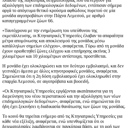
πλαίσιο της παγκύπριας δειγματοληψίας που διενεργούν για
αξιολόγηση των επιδημιολογικών δεδομένων, εντόπισαν σήμερα
αργά το απόγευμα θετικό κρούσμα αφθώδους πυρετού σε μία
μονάδα αιγοπροβάτων στην Πάχνα Λεμεσού, με αριθμό
καταγεγραμμένων ζώων 66.
«Ταυτόχρονα με την ενημέρωση του υπεύθυνου της
εκμετάλλευσης, οι Κτηνιατρικές Υπηρεσίες έλαβαν τα απαραίτητα
μέτρα απομόνωσης και αποκλεισμού της μονάδας μέσω
κατάλληλων σημείων ελέγχου», αναφέρεται. Γύρω από τη μονάδα
έχουν οριοθετηθεί ζώνες ελέγχου και επιτήρησης ακτίνας 3
χιλιομέτρων και 10 χιλιομέτρων αντίστοιχα, προστίθεται.
Η μονάδα έχει ολοκληρώσει και τον δεύτερο εμβολιασμό, και δεν
γειτνιάζει άμεσα με άλλες κτηνοτροφικές μονάδες, αναφέρεται.
Σημειώνεται ότι η 2η δόση εμβολιασμού έχει ολοκληρωθεί στην
επαρχία Λεμεσού, σε αιγοπρόβατα και βοοειδή.
«Οι Κτηνιατρικές Υπηρεσίες εργάζονται ακατάπαυστα για τη
διερεύνηση του νέου περιστατικού και την αξιολόγηση των νέων
επιδημιολογικών δεδομένων», αναφέρεται, ενώ σημειώνεται ότι
ήδη έχει ξεκινήσει η διαδικασία θανάτωσης των ζώων της μονάδας.
Το κοινό θα τηρείται ενήμερο από τις Κτηνιατρικές Υπηρεσίες για
κάθε νέα εξέλιξη, αναφέρεται, ενώ υπενθυμίζεται ότι οι
δειγματοληψίες λαμβάνονται σε παγκύπρια βάση, με τη ροή των