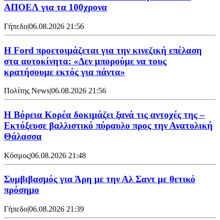
ΑΠΟΕΛ για τα 100χρονα
Γήπεδο
|
06.08.2026 21:56
Η Ford προετοιμάζεται για την κινεζική επέλαση
στα αυτοκίνητα: «Δεν μπορούμε να τους
κρατήσουμε εκτός για πάντα»
Πολίτης News
|
06.08.2026 21:56
Η Βόρεια Κορέα δοκιμάζει ξανά τις αντοχές της –
Εκτόξευσε βαλλιστικό πύραυλο προς την Ανατολική
Θάλασσα
Κόσμος
|
06.08.2026 21:48
Συμβιβασμός για Άρη με την Αλ Σαντ με θετικό
πρόσημο
Γήπεδο
|
06.08.2026 21:39