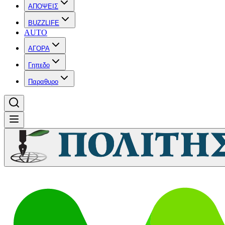
ΑΠΟΨΕΙΣ
BUZZLIFE
AUTO
ΑΓΟΡΑ
Γηπεδο
Παραθυρο