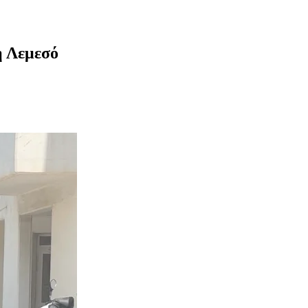
η Λεμεσό