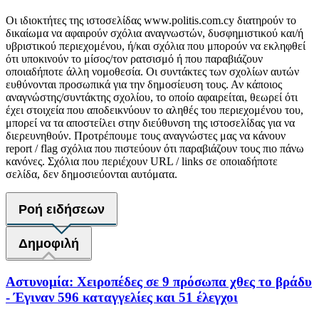
Οι ιδιοκτήτες της ιστοσελίδας www.politis.com.cy διατηρούν το
δικαίωμα να αφαιρούν σχόλια αναγνωστών, δυσφημιστικού και/ή
υβριστικού περιεχομένου, ή/και σχόλια που μπορούν να εκληφθεί
ότι υποκινούν το μίσος/τον ρατσισμό ή που παραβιάζουν
οποιαδήποτε άλλη νομοθεσία. Οι συντάκτες των σχολίων αυτών
ευθύνονται προσωπικά για την δημοσίευση τους. Αν κάποιος
αναγνώστης/συντάκτης σχολίου, το οποίο αφαιρείται, θεωρεί ότι
έχει στοιχεία που αποδεικνύουν το αληθές του περιεχομένου του,
μπορεί να τα αποστείλει στην διεύθυνση της ιστοσελίδας για να
διερευνηθούν. Προτρέπουμε τους αναγνώστες μας να κάνουν
report / flag σχόλια που πιστεύουν ότι παραβιάζουν τους πιο πάνω
κανόνες. Σχόλια που περιέχουν URL / links σε οποιαδήποτε
σελίδα, δεν δημοσιεύονται αυτόματα.
Ροή ειδήσεων
Δημοφιλή
Αστυνομία: Χειροπέδες σε 9 πρόσωπα χθες το βράδυ
- Έγιναν 596 καταγγελίες και 51 έλεγχοι