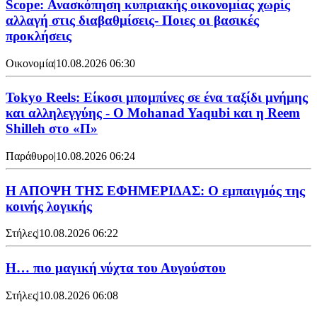
Scope: Ανασκόπηση κυπριακής οικονομίας χωρίς
αλλαγή στις διαβαθμίσεις- Ποιες οι βασικές
προκλήσεις
Οικονομία
|
10.08.2026 06:30
Tokyo Reels: Είκοσι μπομπίνες σε ένα ταξίδι μνήμης
και αλληλεγγύης - Ο Mohanad Yaqubi και η Reem
Shilleh στο «Π»
Παράθυρο
|
10.08.2026 06:24
Η ΑΠΟΨΗ ΤΗΣ ΕΦΗΜΕΡΙΔΑΣ: Ο εμπαιγμός της
κοινής λογικής
Στήλες
|
10.08.2026 06:22
Η… πιο μαγική νύχτα του Αυγούστου
Στήλες
|
10.08.2026 06:08