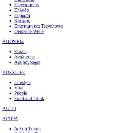
Επιχειρησεις
Ελλαδα
Ευρωπη
Κοσμος
Επιστημη και Τεχνολογια
Deutsche Welle
ΑΠΟΨΕΙΣ
Στηλες
Αναλυσεις
Αρθρογραφοι
BUZZLIFE
Lifestyle
Viral
People
Food and Drink
AUTO
ΑΓΟΡΑ
Δελτια Τυπου