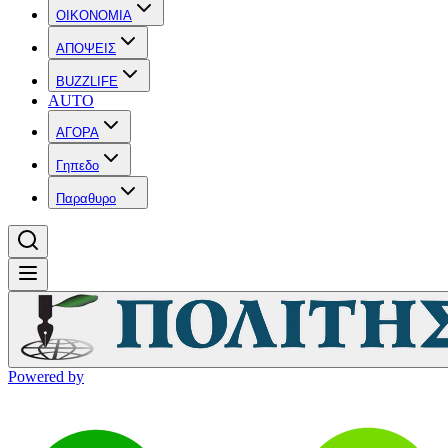
OIKONOMIA
ΑΠΟΨΕΙΣ
BUZZLIFE
AUTO
ΑΓΟΡΑ
Γηπεδο
Παραθυρο
Powered by