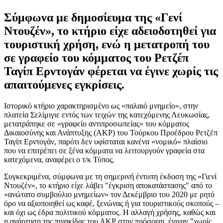
Σύμφωνα με δημοσίευμα της «Γενί
Ντουζέν», το κτήριο είχε αδειοδοτηθεί για
τουριστική χρήση, ενώ η μετατροπή του
σε γραφείο του κόμματος του Ρετζέπ
Ταγίπ Ερντογάν φέρεται να έγινε χωρίς τις
απαιτούμενες εγκρίσεις.
Ιστορικό κτήριο χαρακτηρισμένο ως «παλαιό μνημείο», στην
πλατεία Σελίμιγιε εντός των τειχών της κατεχόμενης Λευκωσίας,
μετατράπηκε σε «γραφείο αντιπροσωπείας» του κόμματος
Δικαιοσύνης και Ανάπτυξης (ΑΚΡ) του Τούρκου Προέδρου Ρετζέπ
Ταγίπ Ερντογάν, παρότι δεν υφίσταται κανένα «νομικό» πλαίσιο
που να επιτρέπει σε ξένα κόμματα να λειτουργούν γραφεία στα
κατεχόμενα, αναφέρει ο τ/κ Τύπος.
Συγκεκριμένα, σύμφωνα με τη σημερινή έντυπη έκδοση της «Γιενί
Ντουζέν», το κτήριο είχε λάβει "έγκριση αποκατάστασης" από το
«ανώτατο συμβούλιο μνημείων» τον Δεκέμβριο του 2020 με ρητό
όρο να αξιοποιηθεί ως καφέ, ξενώνας ή για τουριστικούς σκοπούς –
και όχι ως έδρα πολιτικού κόμματος. Η αλλαγή χρήσης, καθώς και
η ανάρτηση της πινακίδας του ΑΚΡ στην πρόσοψη, έγιναν "χωρίς