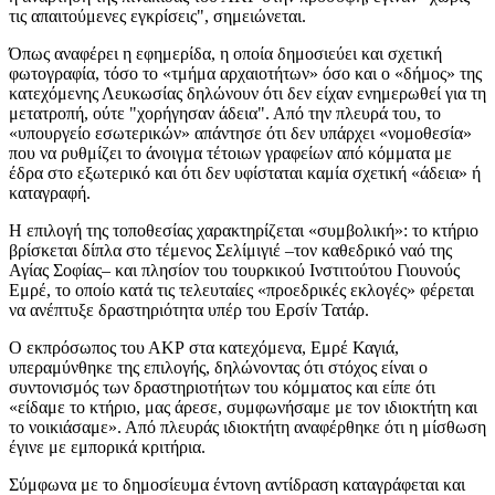
τις απαιτούμενες εγκρίσεις", σημειώνεται.
Όπως αναφέρει η εφημερίδα, η οποία δημοσιεύει και σχετική
φωτογραφία, τόσο το «τμήμα αρχαιοτήτων» όσο και ο «δήμος» της
κατεχόμενης Λευκωσίας δηλώνουν ότι δεν είχαν ενημερωθεί για τη
μετατροπή, ούτε "χορήγησαν άδεια". Από την πλευρά του, το
«υπουργείο εσωτερικών» απάντησε ότι δεν υπάρχει «νομοθεσία»
που να ρυθμίζει το άνοιγμα τέτοιων γραφείων από κόμματα με
έδρα στο εξωτερικό και ότι δεν υφίσταται καμία σχετική «άδεια» ή
καταγραφή.
Η επιλογή της τοποθεσίας χαρακτηρίζεται «συμβολική»: το κτήριο
βρίσκεται δίπλα στο τέμενος Σελίμιγιέ –τον καθεδρικό ναό της
Αγίας Σοφίας– και πλησίον του τουρκικού Ινστιτούτου Γιουνούς
Εμρέ, το οποίο κατά τις τελευταίες «προεδρικές εκλογές» φέρεται
να ανέπτυξε δραστηριότητα υπέρ του Ερσίν Τατάρ.
Ο εκπρόσωπος του ΑΚΡ στα κατεχόμενα, Εμρέ Καγιά,
υπεραμύνθηκε της επιλογής, δηλώνοντας ότι στόχος είναι ο
συντονισμός των δραστηριοτήτων του κόμματος και είπε ότι
«είδαμε το κτήριο, μας άρεσε, συμφωνήσαμε με τον ιδιοκτήτη και
το νοικιάσαμε». Από πλευράς ιδιοκτήτη αναφέρθηκε ότι η μίσθωση
έγινε με εμπορικά κριτήρια.
Σύμφωνα με το δημοσίευμα έντονη αντίδραση καταγράφεται και