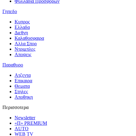
Φυλλαδια Προσφορων
Γηπεδο
Κυπρος
Ελλαδα
Διεθνη
Καλαθοσφαιρα
Αλλα Σπορ
Ντριμπλες
Αποψεις
Παραθυρο
Ατζεντα
Επικαιρα
Θεματα
Στηλες
Αποθηκη
Περισσοτερα
Newsletter
«Π» PREMIUM
AUTO
WEB TV