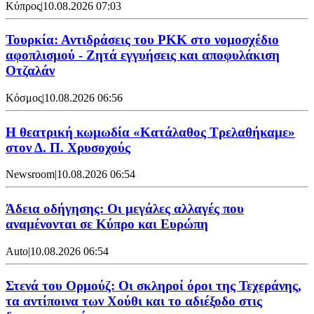
Κύπρος
|
10.08.2026 07:03
Τουρκία: Αντιδράσεις του PKK στο νομοσχέδιο
αφοπλισμού - Ζητά εγγυήσεις και αποφυλάκιση
Οτζαλάν
Κόσμος
|
10.08.2026 06:56
Η θεατρική κωμωδία «Κατάλαθος Τρελαθήκαμε»
στον Δ. Π. Χρυσοχούς
Newsroom
|
10.08.2026 06:54
Άδεια οδήγησης: Οι μεγάλες αλλαγές που
αναμένονται σε Κύπρο και Ευρώπη
Auto
|
10.08.2026 06:54
Στενά του Ορμούζ: Οι σκληροί όροι της Τεχεράνης,
τα αντίποινα των Χούθι και το αδιέξοδο στις