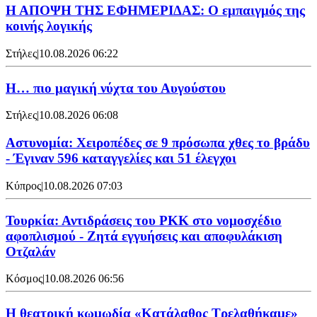
Η ΑΠΟΨΗ ΤΗΣ ΕΦΗΜΕΡΙΔΑΣ: Ο εμπαιγμός της
κοινής λογικής
Στήλες
|
10.08.2026 06:22
Η… πιο μαγική νύχτα του Αυγούστου
Στήλες
|
10.08.2026 06:08
Αστυνομία: Χειροπέδες σε 9 πρόσωπα χθες το βράδυ
- Έγιναν 596 καταγγελίες και 51 έλεγχοι
Κύπρος
|
10.08.2026 07:03
Τουρκία: Αντιδράσεις του PKK στο νομοσχέδιο
αφοπλισμού - Ζητά εγγυήσεις και αποφυλάκιση
Οτζαλάν
Κόσμος
|
10.08.2026 06:56
Η θεατρική κωμωδία «Κατάλαθος Τρελαθήκαμε»