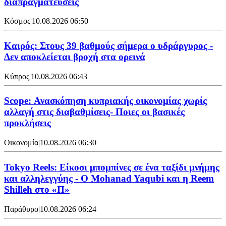
διαπραγματεύσεις
Κόσμος
|
10.08.2026 06:50
Καιρός: Στους 39 βαθμούς σήμερα ο υδράργυρος -
Δεν αποκλείεται βροχή στα ορεινά
Κύπρος
|
10.08.2026 06:43
Scope: Ανασκόπηση κυπριακής οικονομίας χωρίς
αλλαγή στις διαβαθμίσεις- Ποιες οι βασικές
προκλήσεις
Οικονομία
|
10.08.2026 06:30
Tokyo Reels: Είκοσι μπομπίνες σε ένα ταξίδι μνήμης
και αλληλεγγύης - Ο Mohanad Yaqubi και η Reem
Shilleh στο «Π»
Παράθυρο
|
10.08.2026 06:24