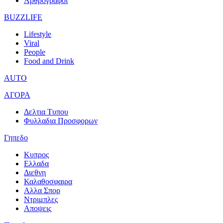
Αρθρογραφοι
BUZZLIFE
Lifestyle
Viral
People
Food and Drink
AUTO
ΑΓΟΡΑ
Δελτια Τυπου
Φυλλαδια Προσφορων
Γηπεδο
Κυπρος
Ελλαδα
Διεθνη
Καλαθοσφαιρα
Αλλα Σπορ
Ντριμπλες
Αποψεις