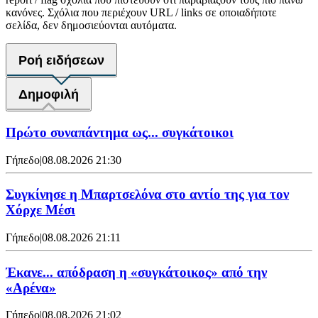
κανόνες. Σχόλια που περιέχουν URL / links σε οποιαδήποτε
σελίδα, δεν δημοσιεύονται αυτόματα.
Ροή ειδήσεων
Δημοφιλή
Πρώτο συναπάντημα ως... συγκάτοικοι
Γήπεδο
|
08.08.2026 21:30
Συγκίνησε η Μπαρτσελόνα στο αντίο της για τον
Χόρχε Μέσι
Γήπεδο
|
08.08.2026 21:11
Έκανε... απόδραση η «συγκάτοικος» από την
«Αρένα»
Γήπεδο
|
08.08.2026 21:02