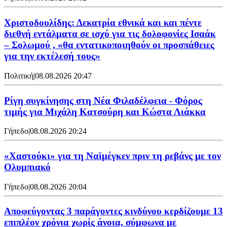
Χριστοδουλίδης: Δεκατρία εθνικά και και πέντε
διεθνή εντάλματα σε ισχύ για τις δολοφονίες Ισαάκ
– Σολωμού , «θα εντατικοποιηθούν οι προσπάθειες
για την εκτέλεσή τους»
Πολιτική
|
08.08.2026 20:47
Ρίγη συγκίνησης στη Νέα Φιλαδέλφεια - Φόρος
τιμής για Μιχάλη Κατσούρη και Κώστα Λιάκκα
Γήπεδο
|
08.08.2026 20:24
«Χαστούκι» για τη Ναϊμέγκεν πριν τη ρεβάνς με τον
Ολυμπιακό
Γήπεδο
|
08.08.2026 20:04
Αποφεύγοντας 3 παράγοντες κινδύνου κερδίζουμε 13
επιπλέον χρόνια χωρίς άνοια, σύμφωνα με