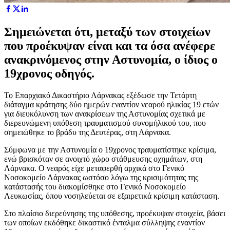
Σημειώνεται ότι, μεταξύ των στοιχείων
που προέκυψαν είναι και τα όσα ανέφερε
ανακρινόμενος στην Αστυνομία, ο ίδιος ο
19χρονος οδηγός.
Το Επαρχιακό Δικαστήριο Λάρνακας εξέδωσε την Τετάρτη
διάταγμα κράτησης δύο ημερών εναντίον νεαρού ηλικίας 19 ετών
για διευκόλυνση των ανακρίσεων της Αστυνομίας σχετικά με
διερευνώμενη υπόθεση τραυματισμού συνομήλικού του, που
σημειώθηκε το βράδυ της Δευτέρας, στη Λάρνακα.
Σύμφωνα με την Αστυνομία ο 19χρονος τραυματίστηκε κρίσιμα,
ενώ βρισκόταν σε ανοιχτό χώρο στάθμευσης οχημάτων, στη
Λάρνακα. Ο νεαρός είχε μεταφερθή αρχικά στο Γενικό
Νοσοκομείο Λάρνακας ωστόσο λόγω της κρισιμότητας της
κατάστασής του διακομίσθηκε στο Γενικό Νοσοκομείο
Λευκωσίας, όπου νοσηλεύεται σε εξαιρετικά κρίσιμη κατάσταση.
Στο πλαίσιο διερεύνησης της υπόθεσης, προέκυψαν στοιχεία, βάσει
των οποίων εκδόθηκε δικαστικό ένταλμα σύλληψης εναντίον