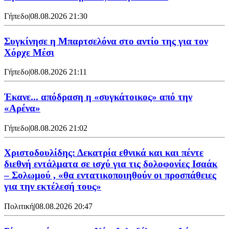
Γήπεδο
|
08.08.2026 21:30
Συγκίνησε η Μπαρτσελόνα στο αντίο της για τον
Χόρχε Μέσι
Γήπεδο
|
08.08.2026 21:11
Έκανε... απόδραση η «συγκάτοικος» από την
«Αρένα»
Γήπεδο
|
08.08.2026 21:02
Χριστοδουλίδης: Δεκατρία εθνικά και και πέντε
διεθνή εντάλματα σε ισχύ για τις δολοφονίες Ισαάκ
– Σολωμού , «θα εντατικοποιηθούν οι προσπάθειες
για την εκτέλεσή τους»
Πολιτική
|
08.08.2026 20:47