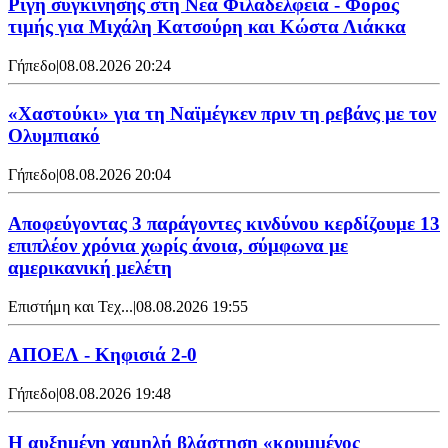
Ρίγη συγκίνησης στη Νέα Φιλαδέλφεια - Φόρος
τιμής για Μιχάλη Κατσούρη και Κώστα Λιάκκα
Γήπεδο
|
08.08.2026 20:24
«Χαστούκι» για τη Ναϊμέγκεν πριν τη ρεβάνς με τον
Ολυμπιακό
Γήπεδο
|
08.08.2026 20:04
Αποφεύγοντας 3 παράγοντες κινδύνου κερδίζουμε 13
επιπλέον χρόνια χωρίς άνοια, σύμφωνα με
αμερικανική μελέτη
Επιστήμη και Τεχ...
|
08.08.2026 19:55
ΑΠΟΕΛ - Κηφισιά 2-0
Γήπεδο
|
08.08.2026 19:48
Η αυξημένη χαμηλή βλάστηση «κρυμμένος