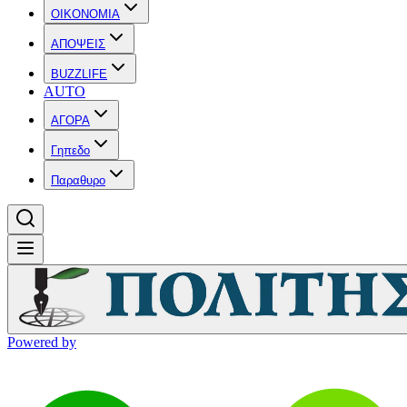
OIKONOMIA
ΑΠΟΨΕΙΣ
BUZZLIFE
AUTO
ΑΓΟΡΑ
Γηπεδο
Παραθυρο
Powered by