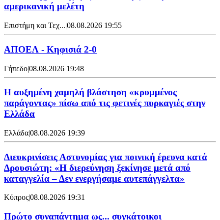
αμερικανική μελέτη
Επιστήμη και Τεχ...
|
08.08.2026 19:55
ΑΠΟΕΛ - Κηφισιά 2-0
Γήπεδο
|
08.08.2026 19:48
Η αυξημένη χαμηλή βλάστηση «κρυμμένος
παράγοντας» πίσω από τις φετινές πυρκαγιές στην
Ελλάδα
Ελλάδα
|
08.08.2026 19:39
Διευκρινίσεις Αστυνομίας για ποινική έρευνα κατά
Δρουσιώτη: «Η διερεύνηση ξεκίνησε μετά από
καταγγελία – Δεν ενεργήσαμε αυτεπάγγελτα»
Κύπρος
|
08.08.2026 19:31
Πρώτο συναπάντημα ως... συγκάτοικοι