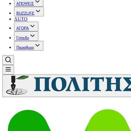
ΑΠΟΨΕΙΣ
BUZZLIFE
AUTO
ΑΓΟΡΑ
Γηπεδο
Παραθυρο