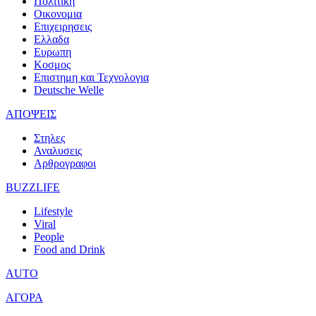
Πολιτικη
Οικονομια
Επιχειρησεις
Ελλαδα
Ευρωπη
Κοσμος
Επιστημη και Τεχνολογια
Deutsche Welle
ΑΠΟΨΕΙΣ
Στηλες
Αναλυσεις
Αρθρογραφοι
BUZZLIFE
Lifestyle
Viral
People
Food and Drink
AUTO
ΑΓΟΡΑ