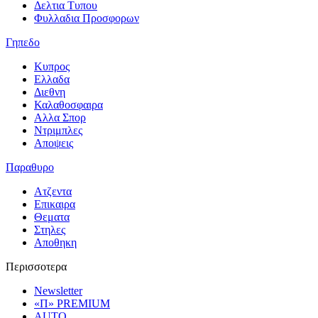
Δελτια Τυπου
Φυλλαδια Προσφορων
Γηπεδο
Κυπρος
Ελλαδα
Διεθνη
Καλαθοσφαιρα
Αλλα Σπορ
Ντριμπλες
Αποψεις
Παραθυρο
Ατζεντα
Επικαιρα
Θεματα
Στηλες
Αποθηκη
Περισσοτερα
Newsletter
«Π» PREMIUM
AUTO