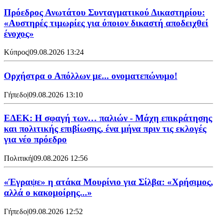
Πρόεδρος Ανωτάτου Συνταγματικού Δικαστηρίου:
«Αυστηρές τιμωρίες για όποιον δικαστή αποδειχθεί
ένοχος»
Κύπρος
|
09.08.2026 13:24
Ορχήστρα o Aπόλλων με... ονοματεπώνυμο!
Γήπεδο
|
09.08.2026 13:10
ΕΔΕΚ: Η σφαγή των… παλιών - Μάχη επικράτησης
και πολιτικής επιβίωσης, ένα μήνα πριν τις εκλογές
για νέο πρόεδρο
Πολιτική
|
09.08.2026 12:56
«Έγραψε» η ατάκα Μουρίνιο για Σίλβα: «Χρήσιμος,
αλλά ο κακομοίρης...»
Γήπεδο
|
09.08.2026 12:52