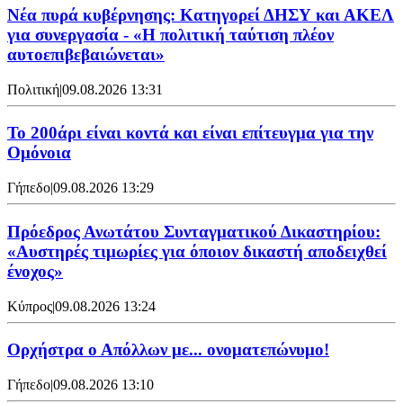
Νέα πυρά κυβέρνησης: Κατηγορεί ΔΗΣΥ και ΑΚΕΛ
για συνεργασία - «Η πολιτική ταύτιση πλέον
αυτοεπιβεβαιώνεται»
Πολιτική
|
09.08.2026 13:31
Το 200άρι είναι κοντά και είναι επίτευγμα για την
Ομόνοια
Γήπεδο
|
09.08.2026 13:29
Πρόεδρος Ανωτάτου Συνταγματικού Δικαστηρίου:
«Αυστηρές τιμωρίες για όποιον δικαστή αποδειχθεί
ένοχος»
Κύπρος
|
09.08.2026 13:24
Ορχήστρα o Aπόλλων με... ονοματεπώνυμο!
Γήπεδο
|
09.08.2026 13:10