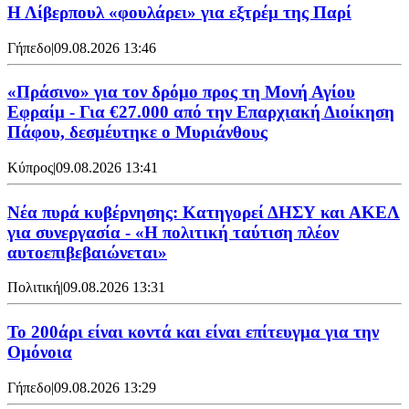
Η Λίβερπουλ «φουλάρει» για εξτρέμ της Παρί
Γήπεδο
|
09.08.2026 13:46
«Πράσινο» για τον δρόμο προς τη Μονή Αγίου
Εφραίμ - Για €27.000 από την Επαρχιακή Διοίκηση
Πάφου, δεσμέυτηκε ο Μυριάνθους
Κύπρος
|
09.08.2026 13:41
Νέα πυρά κυβέρνησης: Κατηγορεί ΔΗΣΥ και ΑΚΕΛ
για συνεργασία - «Η πολιτική ταύτιση πλέον
αυτοεπιβεβαιώνεται»
Πολιτική
|
09.08.2026 13:31
Το 200άρι είναι κοντά και είναι επίτευγμα για την
Ομόνοια
Γήπεδο
|
09.08.2026 13:29