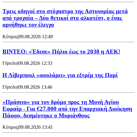
Τρεις οδηγοί στο στόχαστρο της Αστυνομίας μετά
από τροχαία – Δύο θετικοί στο αλκοτέστ, ο ένας
αρνήθηκε τον έλεγχο
Κύπρος
|
09.08.2026 12:49
ΒΙΝΤΕΟ: «Έδεσε» Πήλιο έως το 2030 η ΑΕΚ!
Γήπεδο
|
09.08.2026 12:33
Η Λίβερπουλ «φουλάρει» για εξτρέμ της Παρί
Γήπεδο
|
09.08.2026 13:46
«Πράσινο» για τον δρόμο προς τη Μονή Αγίου
Εφραίμ - Για €27.000 από την Επαρχιακή Διοίκηση
Πάφου, δεσμέυτηκε ο Μυριάνθους
Κύπρος
|
09.08.2026 13:41