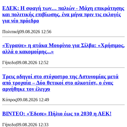
ΕΔΕΚ: Η σφαγή των… παλιών - Μάχη επικράτησης
και πολιτικής επιβίωσης, ένα μήνα πριν τις εκλογές
για νέο πρόεδρο
Πολιτική
|
09.08.2026 12:56
«Έγραψε» η ατάκα Μουρίνιο για Σίλβα: «Χρήσιμος,
αλλά ο κακομοίρης...»
Γήπεδο
|
09.08.2026 12:52
Τρεις οδηγοί στο στόχαστρο της Αστυνομίας μετά
από τροχαία – Δύο θετικοί στο αλκοτέστ, ο ένας
αρνήθηκε τον έλεγχο
Κύπρος
|
09.08.2026 12:49
ΒΙΝΤΕΟ: «Έδεσε» Πήλιο έως το 2030 η ΑΕΚ!
Γήπεδο
|
09.08.2026 12:33