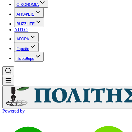
OIKONOMIA
ΑΠΟΨΕΙΣ
BUZZLIFE
AUTO
ΑΓΟΡΑ
Γηπεδο
Παραθυρο
Powered by