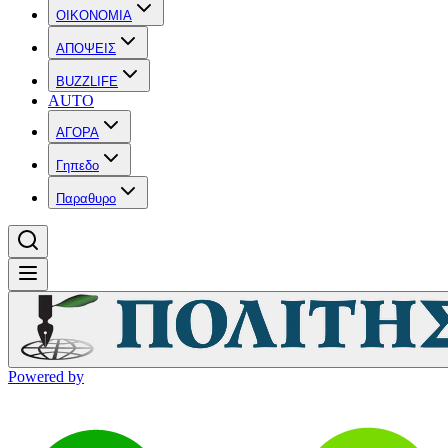
OIKONOMIA
ΑΠΟΨΕΙΣ
BUZZLIFE
AUTO
ΑΓΟΡΑ
Γηπεδο
Παραθυρο
Powered by