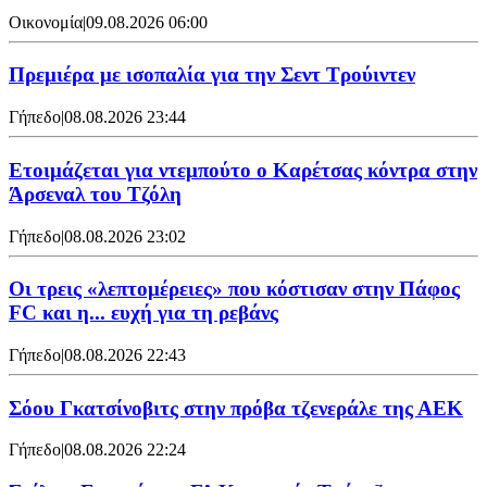
Οικονομία
|
09.08.2026 06:00
Πρεμιέρα με ισοπαλία για την Σεντ Τρούιντεν
Γήπεδο
|
08.08.2026 23:44
Ετοιμάζεται για ντεμπούτο ο Καρέτσας κόντρα στην
Άρσεναλ του Τζόλη
Γήπεδο
|
08.08.2026 23:02
Οι τρεις «λεπτομέρειες» που κόστισαν στην Πάφος
FC και η... ευχή για τη ρεβάνς
Γήπεδο
|
08.08.2026 22:43
Σόου Γκατσίνοβιτς στην πρόβα τζενεράλε της ΑΕΚ
Γήπεδο
|
08.08.2026 22:24