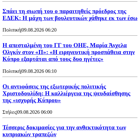
Σπάει τη σιωπή του ο παραιτηθείς πρόεδρος της
ΕΔΕΚ: Η μάχη των βουλευτικών χάθηκε εκ των έσω
Πολιτική
|
09.08.2026 06:20
Η απεσταλμένη του ΓΓ του ΟΗΕ, Μαρία Άνχελα
Ολγκίν στον «Π»: «Η ειρηνευτική προσπάθεια στην
Κύπρο εξαρτάται από τους δυο ηγέτες»
Πολιτική
|
09.08.2026 06:10
Οι αντιφάσεις της εξωτερικής πολιτικής
Χριστοδουλίδη: Η καλλιέργεια της ψευδαίσθησης
της «ισχυρής Κύπρου»
Στήλες
|
09.08.2026 06:00
Τέσσερις δοκιμασίες για την ανθεκτικότητα των
κυπριακών τραπεζών