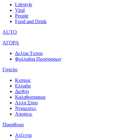
Lifestyle
Viral
People
Food and Drink
AUTO
ΑΓΟΡΑ
Δελτια Τυπου
Φυλλαδια Προσφορων
Γηπεδο
Κυπρος
Ελλαδα
Διεθνη
Καλαθοσφαιρα
Αλλα Σπορ
Ντριμπλες
Αποψεις
Παραθυρο
Ατζεντα