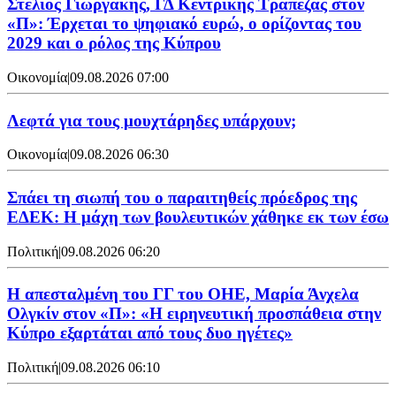
Στέλιος Γιωργάκης, ΓΔ Κεντρικής Τράπεζας στον
«Π»: Έρχεται το ψηφιακό ευρώ, ο ορίζοντας του
2029 και ο ρόλος της Κύπρου
Οικονομία
|
09.08.2026 07:00
Λεφτά για τους μουχτάρηδες υπάρχουν;
Οικονομία
|
09.08.2026 06:30
Σπάει τη σιωπή του ο παραιτηθείς πρόεδρος της
ΕΔΕΚ: Η μάχη των βουλευτικών χάθηκε εκ των έσω
Πολιτική
|
09.08.2026 06:20
Η απεσταλμένη του ΓΓ του ΟΗΕ, Μαρία Άνχελα
Ολγκίν στον «Π»: «Η ειρηνευτική προσπάθεια στην
Κύπρο εξαρτάται από τους δυο ηγέτες»
Πολιτική
|
09.08.2026 06:10