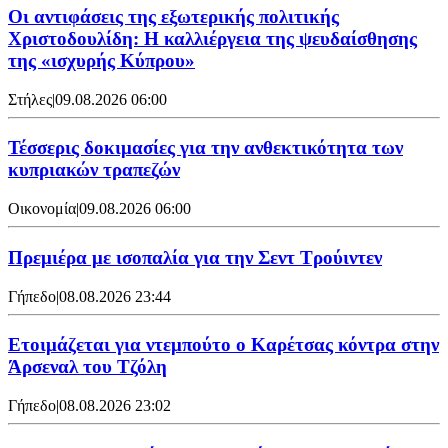
Οι αντιφάσεις της εξωτερικής πολιτικής
Χριστοδουλίδη: Η καλλιέργεια της ψευδαίσθησης
της «ισχυρής Κύπρου»
Στήλες
|
09.08.2026 06:00
Τέσσερις δοκιμασίες για την ανθεκτικότητα των
κυπριακών τραπεζών
Οικονομία
|
09.08.2026 06:00
Πρεμιέρα με ισοπαλία για την Σεντ Τρούιντεν
Γήπεδο
|
08.08.2026 23:44
Ετοιμάζεται για ντεμπούτο ο Καρέτσας κόντρα στην
Άρσεναλ του Τζόλη
Γήπεδο
|
08.08.2026 23:02