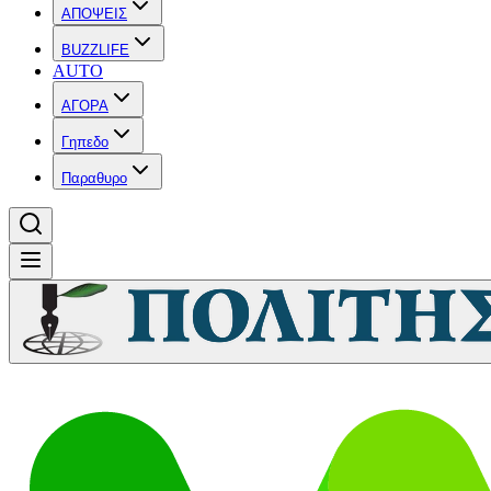
ΑΠΟΨΕΙΣ
BUZZLIFE
AUTO
ΑΓΟΡΑ
Γηπεδο
Παραθυρο