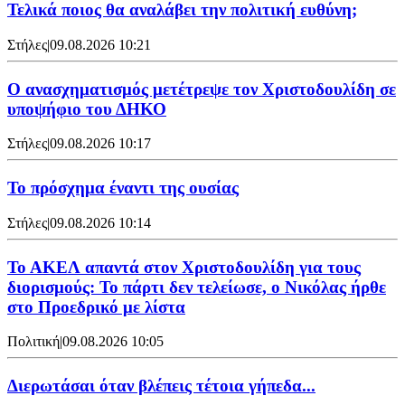
Τελικά ποιος θα αναλάβει την πολιτική ευθύνη;
Στήλες
|
09.08.2026 10:21
Ο ανασχηματισμός μετέτρεψε τον Χριστοδουλίδη σε
υποψήφιο του ΔΗΚΟ
Στήλες
|
09.08.2026 10:17
Το πρόσχημα έναντι της ουσίας
Στήλες
|
09.08.2026 10:14
Το ΑΚΕΛ απαντά στον Χριστοδουλίδη για τους
διορισμούς: Το πάρτι δεν τελείωσε, ο Νικόλας ήρθε
στο Προεδρικό με λίστα
Πολιτική
|
09.08.2026 10:05
Διερωτάσαι όταν βλέπεις τέτοια γήπεδα...