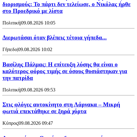
διορισμούς: Το πάρτι δεν τελείωσε, ο Νικόλας ήρθε
στο Προεδρικό με λίστα
Πολιτική
|
09.08.2026 10:05
Διερωτάσαι όταν βλέπεις τέτοια γήπεδα...
Γήπεδο
|
09.08.2026 10:02
Βασίλης Πάλμας: Η επίτευξη λύσης θα είναι ο
καλύτερος φόρος τιμής σε όσους θυσιάστηκαν για
την πατρίδα
Πολιτική
|
09.08.2026 09:53
Στις φλόγες αυτοκίνητο στη Λάρνακα – Μικρή
φωτιά επεκτάθηκε σε ξηρά χόρτα
Κύπρος
|
09.08.2026 09:47