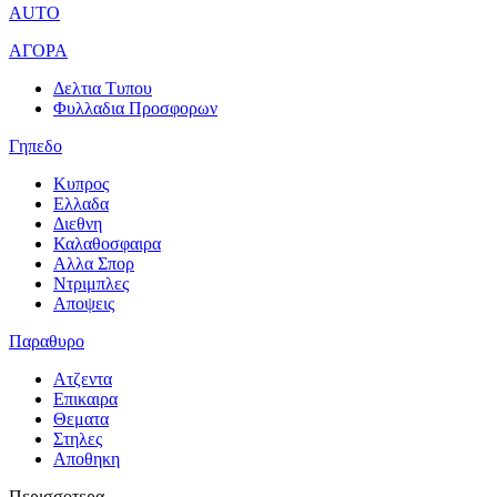
AUTO
ΑΓΟΡΑ
Δελτια Τυπου
Φυλλαδια Προσφορων
Γηπεδο
Κυπρος
Ελλαδα
Διεθνη
Καλαθοσφαιρα
Αλλα Σπορ
Ντριμπλες
Αποψεις
Παραθυρο
Ατζεντα
Επικαιρα
Θεματα
Στηλες
Αποθηκη
Περισσοτερα