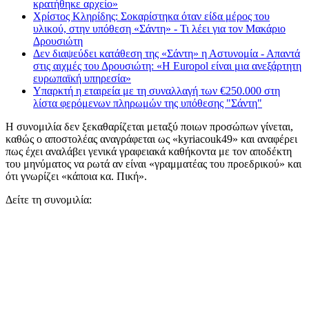
κρατήθηκε αρχείο»
Χρίστος Κληρίδης: Σοκαρίστηκα όταν είδα μέρος του
υλικού, στην υπόθεση «Σάντη» - Τι λέει για τον Μακάριο
Δρουσιώτη
Δεν διαψεύδει κατάθεση της «Σάντη» η Αστυνομία - Απαντά
στις αιχμές του Δρουσιώτη: «Η Europol είναι μια ανεξάρτητη
ευρωπαϊκή υπηρεσία»
Υπαρκτή η εταιρεία με τη συναλλαγή των €250.000 στη
λίστα φερόμενων πληρωμών της υπόθεσης "Σάντη"
Η συνομιλία δεν ξεκαθαρίζεται μεταξύ ποιων προσώπων γίνεται,
καθώς ο αποστολέας αναγράφεται ως «kyriacouk49» και αναφέρει
πως έχει αναλάβει γενικά γραφειακά καθήκοντα με τον αποδέκτη
του μηνύματος να ρωτά αν είναι «γραμματέας του προεδρικού» και
ότι γνωρίζει «κάποια κα. Πική».
Δείτε τη συνομιλία: