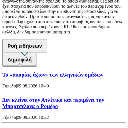
αναγνώστης/συντάκτης σχολίου, το οποίο αφαιρείται, θεωρεί ότι
έχει στοιχεία που αποδεικνύουν το αληθές του περιεχομένου του,
μπορεί να τα αποστείλει στην διεύθυνση της ιστοσελίδας για να
διερευνηθούν. Προτρέπουμε τους αναγνώστες μας να κάνουν
report / flag σχόλια που πιστεύουν ότι παραβιάζουν τους πιο πάνω
κανόνες. Σχόλια που περιέχουν URL / links σε οποιαδήποτε
σελίδα, δεν δημοσιεύονται αυτόματα.
Ροή ειδήσεων
Δημοφιλή
Το «απορίας άξιον» των ελληνικών ομάδων
Γήπεδο
|
09.08.2026 10:40
Δεν κλείνει στην Ατλέτικο και περιμένει την
Μπαρτσελόνα ο Ρομέρο
Γήπεδο
|
09.08.2026 10:22