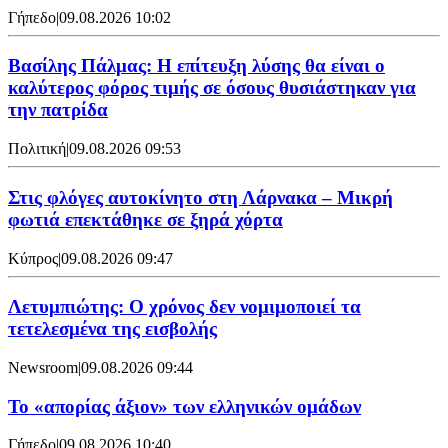
Γήπεδο
|
09.08.2026 10:02
Βασίλης Πάλμας: Η επίτευξη λύσης θα είναι ο
καλύτερος φόρος τιμής σε όσους θυσιάστηκαν για
την πατρίδα
Πολιτική
|
09.08.2026 09:53
Στις φλόγες αυτοκίνητο στη Λάρνακα – Μικρή
φωτιά επεκτάθηκε σε ξηρά χόρτα
Κύπρος
|
09.08.2026 09:47
Λετυμπιώτης: Ο χρόνος δεν νομιμοποιεί τα
τετελεσμένα της εισβολής
Newsroom
|
09.08.2026 09:44
Το «απορίας άξιον» των ελληνικών ομάδων
Γήπεδο
|
09.08.2026 10:40