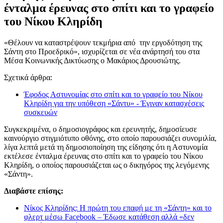
ένταλμα έρευνας στο σπίτι και το γραφείο
του Νίκου Κληρίδη
«Θέλουν να καταστρέψουν τεκμήρια από την εργοδότηση της
Σάντη στο Προεδρικό», ισχυρίζεται σε νέα ανάρτησή του στα
Μέσα Κοινωνικής Δικτύωσης ο Μακάριος Δρουσιώτης.
Σχετικά άρθρα:
Έφοδος Αστυνομίας στο σπίτι και το γραφείο του Νίκου
Κληρίδη για την υπόθεση «Σάντυ» - Έγιναν κατασχέσεις
συσκευών
Συγκεκριμένα, ο δημοσιογράφος και ερευνητής, δημοσίευσε
καινούργιο στιγμιότυπο οθόνης, στο οποίο παρουσιάζει συνομιλία,
λίγα λεπτά μετά τη δημοσιοποίηση της είδησης ότι η Αστυνομία
εκτέλεσε ένταλμα έρευνας στο σπίτι και το γραφείο του Νίκου
Κληρίδη, ο οποίος παρουσιάζεται ως ο δικηγόρος της λεγόμενης
«Σάντη».
Διαβάστε επίσης:
Νίκος Κληρίδης: Η πρώτη του επαφή με τη «Σάντη» και το
φλερτ μέσω Facebook – Έδωσε κατάθεση αλλά «δεν