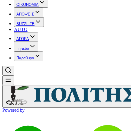
OIKONOMIA
ΑΠΟΨΕΙΣ
BUZZLIFE
AUTO
ΑΓΟΡΑ
Γηπεδο
Παραθυρο
Powered by