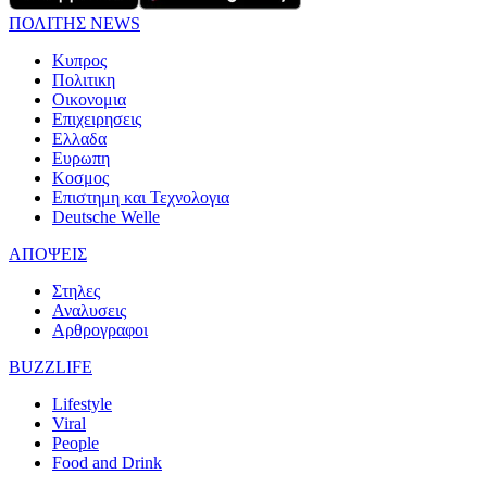
ΠΟΛΙΤΗΣ NEWS
Κυπρος
Πολιτικη
Οικονομια
Επιχειρησεις
Ελλαδα
Ευρωπη
Κοσμος
Επιστημη και Τεχνολογια
Deutsche Welle
ΑΠΟΨΕΙΣ
Στηλες
Αναλυσεις
Αρθρογραφοι
BUZZLIFE
Lifestyle
Viral
People
Food and Drink