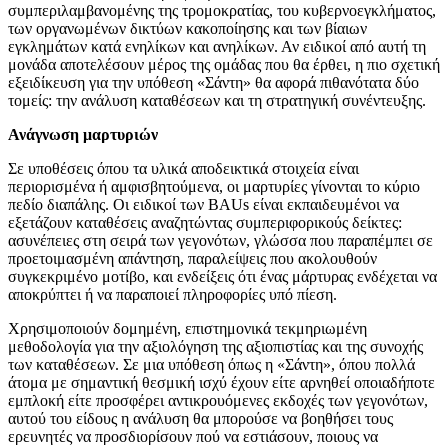
συμπεριλαμβανομένης της τρομοκρατίας, του κυβερνοεγκλήματος,
των οργανωμένων δικτύων κακοποίησης και των βίαιων
εγκλημάτων κατά ενηλίκων και ανηλίκων. Αν ειδικοί από αυτή τη
μονάδα αποτελέσουν μέρος της ομάδας που θα έρθει, η πιο σχετική
εξειδίκευση για την υπόθεση «Σάντη» θα αφορά πιθανότατα δύο
τομείς: την ανάλυση καταθέσεων και τη στρατηγική συνέντευξης.
Ανάγνωση μαρτυριών
Σε υποθέσεις όπου τα υλικά αποδεικτικά στοιχεία είναι
περιορισμένα ή αμφισβητούμενα, οι μαρτυρίες γίνονται το κύριο
πεδίο διαπάλης. Οι ειδικοί των BAUs είναι εκπαιδευμένοι να
εξετάζουν καταθέσεις αναζητώντας συμπεριφορικούς δείκτες:
ασυνέπειες στη σειρά των γεγονότων, γλώσσα που παραπέμπει σε
προετοιμασμένη απάντηση, παραλείψεις που ακολουθούν
συγκεκριμένο μοτίβο, και ενδείξεις ότι ένας μάρτυρας ενδέχεται να
αποκρύπτει ή να παραποιεί πληροφορίες υπό πίεση.
Χρησιμοποιούν δομημένη, επιστημονικά τεκμηριωμένη
μεθοδολογία για την αξιολόγηση της αξιοπιστίας και της συνοχής
των καταθέσεων. Σε μια υπόθεση όπως η «Σάντη», όπου πολλά
άτομα με σημαντική θεσμική ισχύ έχουν είτε αρνηθεί οποιαδήποτε
εμπλοκή είτε προσφέρει αντικρουόμενες εκδοχές των γεγονότων,
αυτού του είδους η ανάλυση θα μπορούσε να βοηθήσει τους
ερευνητές να προσδιορίσουν πού να εστιάσουν, ποιους να