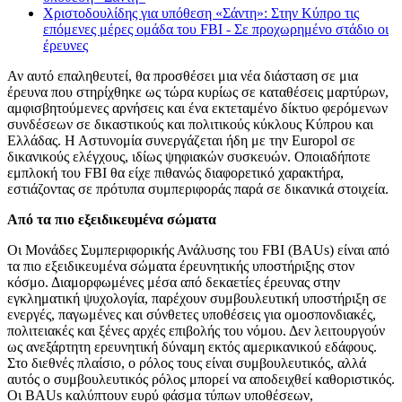
Χριστοδουλίδης για υπόθεση «Σάντη»: Στην Κύπρο τις
επόμενες μέρες ομάδα του FBI - Σε προχωρημένο στάδιο οι
έρευνες
Αν αυτό επαληθευτεί, θα προσθέσει μια νέα διάσταση σε μια
έρευνα που στηρίχθηκε ως τώρα κυρίως σε καταθέσεις μαρτύρων,
αμφισβητούμενες αρνήσεις και ένα εκτεταμένο δίκτυο φερόμενων
συνδέσεων σε δικαστικούς και πολιτικούς κύκλους Κύπρου και
Ελλάδας. Η Αστυνομία συνεργάζεται ήδη με την Europol σε
δικανικούς ελέγχους, ιδίως ψηφιακών συσκευών. Οποιαδήποτε
εμπλοκή του FBI θα είχε πιθανώς διαφορετικό χαρακτήρα,
εστιάζοντας σε πρότυπα συμπεριφοράς παρά σε δικανικά στοιχεία.
Από τα πιο εξειδικευμένα σώματα
Οι Μονάδες Συμπεριφορικής Ανάλυσης του FBI (BAUs) είναι από
τα πιο εξειδικευμένα σώματα έρευνητικής υποστήριξης στον
κόσμο. Διαμορφωμένες μέσα από δεκαετίες έρευνας στην
εγκληματική ψυχολογία, παρέχουν συμβουλευτική υποστήριξη σε
ενεργές, παγωμένες και σύνθετες υποθέσεις για ομοσπονδιακές,
πολιτειακές και ξένες αρχές επιβολής του νόμου. Δεν λειτουργούν
ως ανεξάρτητη ερευνητική δύναμη εκτός αμερικανικού εδάφους.
Στο διεθνές πλαίσιο, ο ρόλος τους είναι συμβουλευτικός, αλλά
αυτός ο συμβουλευτικός ρόλος μπορεί να αποδειχθεί καθοριστικός.
Οι BAUs καλύπτουν ευρύ φάσμα τύπων υποθέσεων,