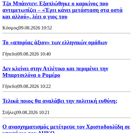
Τζο Μπάιντεν: Εξαπλώθηκε ο καρκίνος που
αντιμετωπίζει – «Έχει κάνει μετάσταση στα οστά
και αλλού», λέει ο γιος του
Κόσμος
|
09.08.2026 10:52
Το «απορίας άξιον» των ελληνικών ομάδων
Γήπεδο
|
09.08.2026 10:40
Δεν κλείνει στην Ατλέτικο και περιμένει την
Μπαρτσελόνα ο Ρομέρο
Γήπεδο
|
09.08.2026 10:22
Τελικά ποιος θα αναλάβει την πολιτική ευθύνη;
Στήλες
|
09.08.2026 10:21
Ο ανασχηματισμός μετέτρεψε τον Χριστοδουλίδη σε