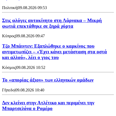
Πολιτική
|
09.08.2026 09:53
Στις φλόγες αυτοκίνητο στη Λάρνακα – Μικρή
φωτιά επεκτάθηκε σε ξηρά χόρτα
Κύπρος
|
09.08.2026 09:47
Τζο Μπάιντεν: Εξαπλώθηκε ο καρκίνος που
αντιμετωπίζει – «Έχει κάνει μετάσταση στα οστά
και αλλού», λέει ο γιος του
Κόσμος
|
09.08.2026 10:52
Το «απορίας άξιον» των ελληνικών ομάδων
Γήπεδο
|
09.08.2026 10:40
Δεν κλείνει στην Ατλέτικο και περιμένει την
Μπαρτσελόνα ο Ρομέρο