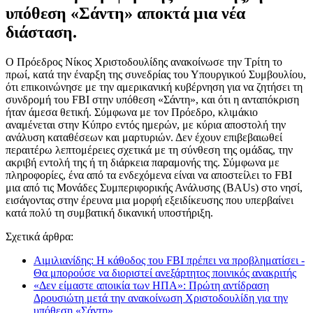
υπόθεση «Σάντη» αποκτά μια νέα
διάσταση.
Ο Πρόεδρος Νίκος Χριστοδουλίδης ανακοίνωσε την Τρίτη το
πρωί, κατά την έναρξη της συνεδρίας του Υπουργικού Συμβουλίου,
ότι επικοινώνησε με την αμερικανική κυβέρνηση για να ζητήσει τη
συνδρομή του FBI στην υπόθεση «Σάντη», και ότι η ανταπόκριση
ήταν άμεσα θετική. Σύμφωνα με τον Πρόεδρο, κλιμάκιο
αναμένεται στην Κύπρο εντός ημερών, με κύρια αποστολή την
ανάλυση καταθέσεων και μαρτυριών. Δεν έχουν επιβεβαιωθεί
περαιτέρω λεπτομέρειες σχετικά με τη σύνθεση της ομάδας, την
ακριβή εντολή της ή τη διάρκεια παραμονής της. Σύμφωνα με
πληροφορίες, ένα από τα ενδεχόμενα είναι να αποστείλει το FBI
μια από τις Μονάδες Συμπεριφορικής Ανάλυσης (BAUs) στο νησί,
εισάγοντας στην έρευνα μια μορφή εξειδίκευσης που υπερβαίνει
κατά πολύ τη συμβατική δικανική υποστήριξη.
Σχετικά άρθρα:
Αιμιλιανίδης: Η κάθοδος του FBI πρέπει να προβληματίσει -
Θα μπορούσε να διοριστεί ανεξάρτητος ποινικός ανακριτής
«Δεν είμαστε αποικία των ΗΠΑ»: Πρώτη αντίδραση
Δρουσιώτη μετά την ανακοίνωση Χριστοδουλίδη για την
υπόθεση «Σάντη»