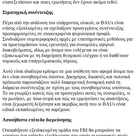
επανεξετάσουν και ποιες ερωτήσεις δεν έχουν ακόμα τεθεί.
Στρατηγική συνέντευξης
Πέρα από την ανάλυση του υπάρχοντος υλικού, οι BAUs είναι
επίσης εξοπλισμένες να σχεδιάζουν προσεγγίσεις συνέντευξης
προσαρμοσμένες σε συγκεκριμένα ψυχολογικά προφίλ.
Συνδυάζουν συμπεριφορικές αρχές με επιστημονικές μεθόδους για
να προετοιμάσουν τους ερευνητές για συνομιλίες υψηλού
διακυβεύματος, ιδίως με άτομα που ενδέχεται να είναι
εξοικειωμένα με τη διαχείριση θεσμικού ελέγχου ή να διαθέτουν
νομικούς και επαγγελματικούς πόρους.
Αυτό είναι ιδιαίτερα κρίσιμο σε μια υπόθεση που αφορά άτομα που
δεν είναι συνηθισμένοι ύποπτοι. Δικηγόροι, δικαστές και πολιτικά
πρόσωπα παρουσιάζουν πολύ διαφορετική δυναμική κατά τη
διάρκεια συνέντευξης σε σχέση με τους συνηθισμένους υπόπτους.
Το να γνωρίζει κανείς πώς να προσεγγίσει αυτές τις συνομιλίες, τι
να ρωτήσει, με ποια σειρά και πώς να ερμηνεύσει τις απαντήσεις,
είναι ξεχωριστή δεξιότητα και ακριβώς αυτή που οι BAUs είναι
ειδικά εκπαιδευμένες να παρέχουν.
Ασυνήθιστο επίπεδο διερεύνησης
Οποιαδήποτε εξειδικευμένη ομάδα του FBI θα μπορούσε να
εισφέρει ένα επίπεδο εξειδίκευσης στο οποίο οι κυπριακές αρχές