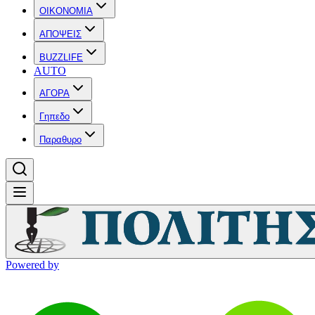
OIKONOMIA
ΑΠΟΨΕΙΣ
BUZZLIFE
AUTO
ΑΓΟΡΑ
Γηπεδο
Παραθυρο
Powered by