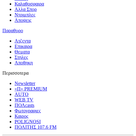
Καλαθοσφαιρα
Αλλα Σπορ
Ντριμπλες
Αποψεις
Παραθυρο
Ατζεντα
Επικαιρα
Θεματα
Στηλες
Αποθηκη
Περισσοτερα
Newsletter
«Π» PREMIUM
AUTO
WEB TV
ΠΟΛcasts
Φωτογραφιες
Καιρος
POLIGNOSI
ΠΟΛΙΤΗΣ 107.6 FM