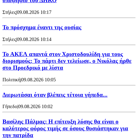
υποψήφιο του ΔΗΚΟ
Στήλες
|
09.08.2026 10:17
Το πρόσχημα έναντι της ουσίας
Στήλες
|
09.08.2026 10:14
Το ΑΚΕΛ απαντά στον Χριστοδουλίδη για τους
διορισμούς: Το πάρτι δεν τελείωσε, ο Νικόλας ήρθε
στο Προεδρικό με λίστα
Πολιτική
|
09.08.2026 10:05
Διερωτάσαι όταν βλέπεις τέτοια γήπεδα...
Γήπεδο
|
09.08.2026 10:02
Βασίλης Πάλμας: Η επίτευξη λύσης θα είναι ο
καλύτερος φόρος τιμής σε όσους θυσιάστηκαν για
την πατρίδα