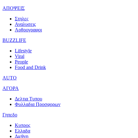
ΑΠΟΨΕΙΣ
Στηλες
Αναλυσεις
Αρθρογραφοι
BUZZLIFE
Lifestyle
Viral
People
Food and Drink
AUTO
ΑΓΟΡΑ
Δελτια Τυπου
Φυλλαδια Προσφορων
Γηπεδο
Κυπρος
Ελλαδα
Διεθνη