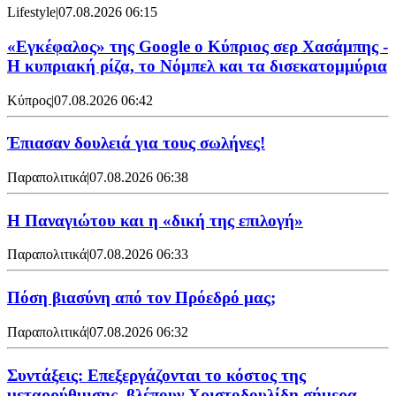
Lifestyle
|
07.08.2026 06:15
«Εγκέφαλος» της Google ο Κύπριος σερ Χασάμπης -
Η κυπριακή ρίζα, το Νόμπελ και τα δισεκατομμύρια
Κύπρος
|
07.08.2026 06:42
Έπιασαν δουλειά για τους σωλήνες!
Παραπολιτικά
|
07.08.2026 06:38
Η Παναγιώτου και η «δική της επιλογή»
Παραπολιτικά
|
07.08.2026 06:33
Πόση βιασύνη από τον Πρόεδρό μας;
Παραπολιτικά
|
07.08.2026 06:32
Συντάξεις: Επεξεργάζονται το κόστος της
μεταρρύθμισης, βλέπουν Χριστοδουλίδη σήμερα