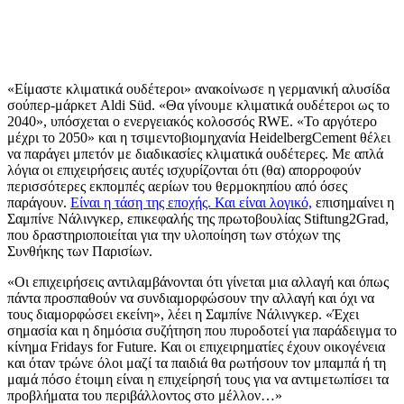
«Είμαστε κλιματικά ουδέτεροι» ανακοίνωσε η γερμανική αλυσίδα
σούπερ-μάρκετ Aldi Süd. «Θα γίνουμε κλιματικά ουδέτεροι ως το
2040», υπόσχεται ο ενεργειακός κολοσσός RWE. «Το αργότερο
μέχρι το 2050» και η τσιμεντοβιομηχανία HeidelbergCement θέλει
να παράγει μπετόν με διαδικασίες κλιματικά ουδέτερες. Με απλά
λόγια οι επιχειρήσεις αυτές ισχυρίζονται ότι (θα) απορροφούν
περισσότερες εκπομπές αερίων του θερμοκηπίου από όσες
παράγουν.
Είναι η τάση της εποχής. Και είναι λογικό,
επισημαίνει η
Σαμπίνε Νάλινγκερ, επικεφαλής της πρωτοβουλίας Stiftung2Grad,
που δραστηριοποιείται για την υλοποίηση των στόχων της
Συνθήκης των Παρισίων.
«Οι επιχειρήσεις αντιλαμβάνονται ότι γίνεται μια αλλαγή και όπως
πάντα προσπαθούν να συνδιαμορφώσουν την αλλαγή και όχι να
τους διαμορφώσει εκείνη», λέει η Σαμπίνε Νάλινγκερ. «Έχει
σημασία και η δημόσια συζήτηση που πυροδοτεί για παράδειγμα το
κίνημα Fridays for Future. Και οι επιχειρηματίες έχουν οικογένεια
και όταν τρώνε όλοι μαζί τα παιδιά θα ρωτήσουν τον μπαμπά ή τη
μαμά πόσο έτοιμη είναι η επιχείρησή τους για να αντιμετωπίσει τα
προβλήματα του περιβάλλοντος στο μέλλον…»