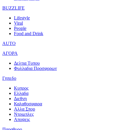
BUZZLIFE
Lifestyle
Viral
People
Food and Drink
AUTO
ΑΓΟΡΑ
Δελτια Τυπου
Φυλλαδια Προσφορων
Γηπεδο
Κυπρος
Ελλαδα
Διεθνη
Καλαθοσφαιρα
Αλλα Σπορ
Ντριμπλες
Αποψεις
Παραθυρο