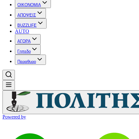
OIKONOMIA
ΑΠΟΨΕΙΣ
BUZZLIFE
AUTO
ΑΓΟΡΑ
Γηπεδο
Παραθυρο
Powered by