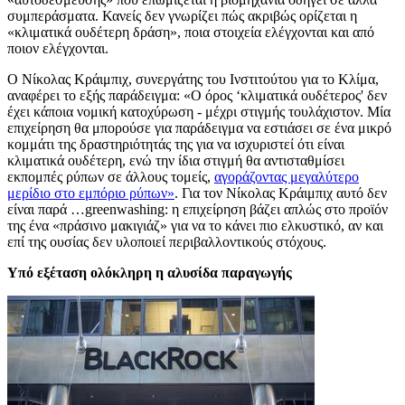
συμπεράσματα. Κανείς δεν γνωρίζει πώς ακριβώς ορίζεται η
«κλιματικά ουδέτερη δράση», ποια στοιχεία ελέγχονται και από
ποιον ελέγχονται.
Ο Νίκολας Κράιμπιχ, συνεργάτης του Ινστιτούτου για το Κλίμα,
αναφέρει το εξής παράδειγμα: «Ο όρος ‘κλιματικά ουδέτερος' δεν
έχει κάποια νομική κατοχύρωση - μέχρι στιγμής τουλάχιστον. Μία
επιχείρηση θα μπορούσε για παράδειγμα να εστιάσει σε ένα μικρό
κομμάτι της δραστηριότητάς της για να ισχυριστεί ότι είναι
κλιματικά ουδέτερη, ενώ την ίδια στιγμή θα αντισταθμίσει
εκπομπές ρύπων σε άλλους τομείς,
αγοράζοντας μεγαλύτερο
μερίδιο στο εμπόριο ρύπων»
. Για τον Νίκολας Κράιμπιχ αυτό δεν
είναι παρά …greenwashing: η επιχείρηση βάζει απλώς στο προϊόν
της ένα «πράσινο μακιγιάζ» για να το κάνει πιο ελκυστικό, αν και
επί της ουσίας δεν υλοποιεί περιβαλλοντικούς στόχους.
Υπό εξέταση ολόκληρη η αλυσίδα παραγωγής