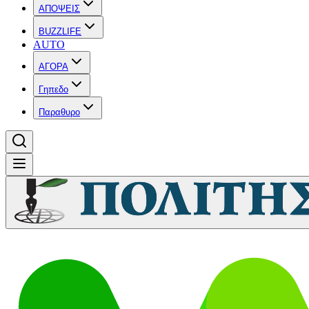
ΑΠΟΨΕΙΣ
BUZZLIFE
AUTO
ΑΓΟΡΑ
Γηπεδο
Παραθυρο