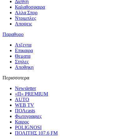
Διεθνη
Καλαθοσφαιρα
Αλλα Σπορ
Ντριμπλες
Αποψεις
Παραθυρο
Ατζεντα
Επικαιρα
Θεματα
Στηλες
Αποθηκη
Περισσοτερα
Newsletter
«Π» PREMIUM
AUTO
WEB TV
ΠΟΛcasts
Φωτογραφιες
Καιρος
POLIGNOSI
ΠΟΛΙΤΗΣ 107.6 FM