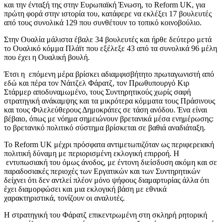
και την ένταξή της στην Ευρωπαϊκή Ένωση, το Reform UK, για
πρώτη φορά στην ιστορία του, κατάφερε να εκλέξει 17 βουλευτές
από τους συνολικά 129 που συνθέτουν το τοπικό κοινοβούλιο.
Στην Ουαλία μάλιστα έβαλε 34 βουλευτές και ήρθε δεύτερο μετά
το Ουαλικό κόμμα Πλάϊτ που εξέλεξε 43 από τα συνολικά 96 μέλη
που έχει η Ουαλική βουλή.
Έτσι η επόμενη μέρα βρίσκει αδιαμφισβήτητο πρωταγωνιστή από
εδώ και πέρα τον Νάιτζελ Φάρατζ, τον Πρωθυπουργό Κιρ
Στάρμερ αποδυναμωμένο, τους Συντηρητικούς χωρίς σαφή
στρατηγική ανάκαμψης και τα μικρότερα κόμματα τους Πράσινους
και τους Φιλελεύθερους Δημοκράτες σε τάση ανόδου. Ένα είναι
βέβαιο, όπως με νόημα σημειώνουν βρετανικά μέσα ενημέρωσης:
το βρετανικό πολιτικό σύστημα βρίσκεται σε βαθιά αναδιάταξη.
Το Reform UK μέχρι πρόσφατα αντιμετωπιζόταν ως περιφερειακή
πολιτική δύναμη με περιορισμένη εκλογική επιρροή. Η
εντυπωσιακή του όμως άνοδος, με έντονη διείσδυση ακόμη και σε
παραδοσιακές περιοχές των Εργατικών και των Συντηρητικών
δείχνει ότι δεν αντλεί πλέον μόνο ψήφους διαμαρτυρίας άλλα ότι
έχει διαμορφώσει και μια εκλογική βάση με εθνικά
χαρακτηριστικά, τονίζουν οι αναλυτές.
Η στρατηγική του Φάρατζ επικεντρωμένη στη σκληρή ρητορική