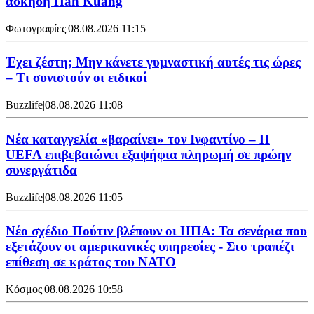
άσκηση Han Kuang
Φωτογραφίες
|
08.08.2026 11:15
Έχει ζέστη; Μην κάνετε γυμναστική αυτές τις ώρες
– Τι συνιστούν οι ειδικοί
Buzzlife
|
08.08.2026 11:08
Νέα καταγγελία «βαραίνει» τον Ινφαντίνο – Η
UEFA επιβεβαιώνει εξαψήφια πληρωμή σε πρώην
συνεργάτιδα
Buzzlife
|
08.08.2026 11:05
Νέο σχέδιο Πούτιν βλέπουν οι ΗΠΑ: Τα σενάρια που
εξετάζουν οι αμερικανικές υπηρεσίες - Στο τραπέζι
επίθεση σε κράτος του ΝΑΤΟ
Κόσμος
|
08.08.2026 10:58