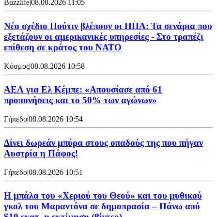
Buzzlife
|
08.08.2026 11:05
Νέο σχέδιο Πούτιν βλέπουν οι ΗΠΑ: Τα σενάρια που
εξετάζουν οι αμερικανικές υπηρεσίες - Στο τραπέζι
επίθεση σε κράτος του ΝΑΤΟ
Κόσμος
|
08.08.2026 10:58
ΑΕΛ για Ελ Κέμπε: «Απουσίασε από 61
προπονήσεις και το 50% των αγώνων»
Γήπεδο
|
08.08.2026 10:54
Δίνει δωρεάν μπύρα στους οπαδούς της που πήγαν
Αυστρία η Πάφος!
Γήπεδο
|
08.08.2026 10:51
Η μπάλα του «Χεριού του Θεού» και του μυθικού
γκολ του Μαραντόνα σε δημοπρασία – Πάνω από
$10 εκατ. η εκτίμηση (βίντεο)