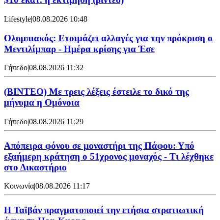
Lifestyle
|
08.08.2026 10:48
Ολυμπιακός: Ετοιμάζει αλλαγές για την πρόκριση ο
Μεντιλίμπαρ - Ημέρα κρίσης για Έσε
Γήπεδο
|
08.08.2026 11:32
(ΒΙΝΤΕΟ) Με τρεις λέξεις έστειλε το δικό της
μήνυμα η Ομόνοια
Γήπεδο
|
08.08.2026 11:29
Απόπειρα φόνου σε μοναστήρι της Πάφου: Υπό
εξαήμερη κράτηση ο 51χρονος μοναχός - Τι λέχθηκε
στο Δικαστήριο
Κοινωνία
|
08.08.2026 11:17
Η Ταϊβάν πραγματοποιεί την ετήσια στρατιωτική