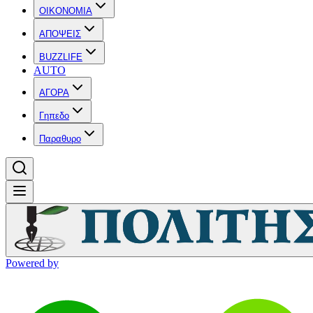
OIKONOMIA
ΑΠΟΨΕΙΣ
BUZZLIFE
AUTO
ΑΓΟΡΑ
Γηπεδο
Παραθυρο
Powered by