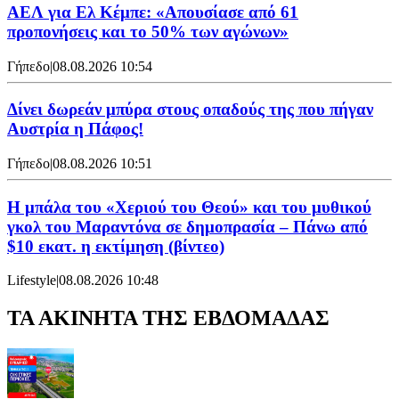
ΑΕΛ για Ελ Κέμπε: «Απουσίασε από 61
προπονήσεις και το 50% των αγώνων»
Γήπεδο
|
08.08.2026 10:54
Δίνει δωρεάν μπύρα στους οπαδούς της που πήγαν
Αυστρία η Πάφος!
Γήπεδο
|
08.08.2026 10:51
Η μπάλα του «Χεριού του Θεού» και του μυθικού
γκολ του Μαραντόνα σε δημοπρασία – Πάνω από
$10 εκατ. η εκτίμηση (βίντεο)
Lifestyle
|
08.08.2026 10:48
ΤΑ ΑΚΙΝΗΤΑ ΤΗΣ ΕΒΔΟΜΑΔΑΣ