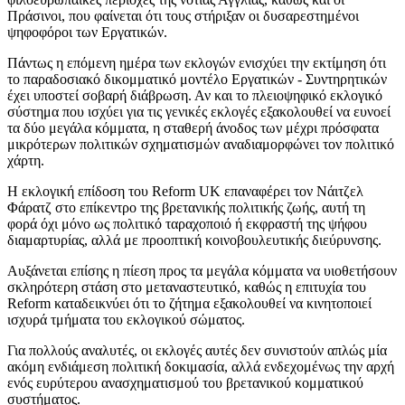
Πράσινοι, που φαίνεται ότι τους στήριξαν οι δυσαρεστημένοι
ψηφοφόροι των Εργατικών.
Πάντως η επόμενη ημέρα των εκλογών ενισχύει την εκτίμηση ότι
το παραδοσιακό δικομματικό μοντέλο Εργατικών - Συντηρητικών
έχει υποστεί σοβαρή διάβρωση. Αν και το πλειοψηφικό εκλογικό
σύστημα που ισχύει για τις γενικές εκλογές εξακολουθεί να ευνοεί
τα δύο μεγάλα κόμματα, η σταθερή άνοδος των μέχρι πρόσφατα
μικρότερων πολιτικών σχηματισμών αναδιαμορφώνει τον πολιτικό
χάρτη.
Η εκλογική επίδοση του Reform UK επαναφέρει τον Νάιτζελ
Φάρατζ στο επίκεντρο της βρετανικής πολιτικής ζωής, αυτή τη
φορά όχι μόνο ως πολιτικό ταραχοποιό ή εκφραστή της ψήφου
διαμαρτυρίας, αλλά με προοπτική κοινοβουλευτικής διεύρυνσης.
Αυξάνεται επίσης η πίεση προς τα μεγάλα κόμματα να υιοθετήσουν
σκληρότερη στάση στο μεταναστευτικό, καθώς η επιτυχία του
Reform καταδεικνύει ότι το ζήτημα εξακολουθεί να κινητοποιεί
ισχυρά τμήματα του εκλογικού σώματος.
Για πολλούς αναλυτές, οι εκλογές αυτές δεν συνιστούν απλώς μία
ακόμη ενδιάμεση πολιτική δοκιμασία, αλλά ενδεχομένως την αρχή
ενός ευρύτερου ανασχηματισμού του βρετανικού κομματικού
συστήματος.