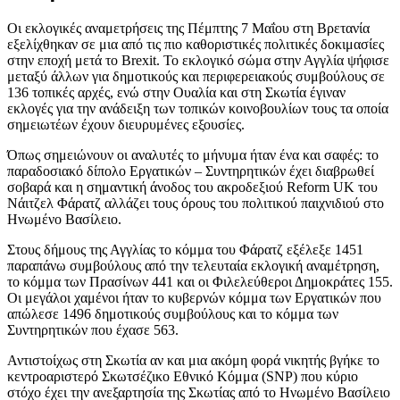
Οι εκλογικές αναμετρήσεις της Πέμπτης 7 Μαΐου στη Βρετανία
εξελίχθηκαν σε μια από τις πιο καθοριστικές πολιτικές δοκιμασίες
στην εποχή μετά το Brexit. Το εκλογικό σώμα στην Αγγλία ψήφισε
μεταξύ άλλων για δημοτικούς και περιφερειακούς συμβούλους σε
136 τοπικές αρχές, ενώ στην Ουαλία και στη Σκωτία έγιναν
εκλογές για την ανάδειξη των τοπικών κοινοβουλίων τους τα οποία
σημειωτέων έχουν διευρυμένες εξουσίες.
Όπως σημειώνουν οι αναλυτές το μήνυμα ήταν ένα και σαφές: το
παραδοσιακό δίπολο Εργατικών – Συντηρητικών έχει διαβρωθεί
σοβαρά και η σημαντική άνοδος του ακροδεξιού Reform UK του
Νάιτζελ Φάρατζ αλλάζει τους όρους του πολιτικού παιχνιδιού στο
Ηνωμένο Βασίλειο.
Στους δήμους της Αγγλίας το κόμμα του Φάρατζ εξέλεξε 1451
παραπάνω συμβούλους από την τελευταία εκλογική αναμέτρηση,
το κόμμα των Πρασίνων 441 και οι Φιλελεύθεροι Δημοκράτες 155.
Οι μεγάλοι χαμένοι ήταν το κυβερνών κόμμα των Εργατικών που
απώλεσε 1496 δημοτικούς συμβούλους και το κόμμα των
Συντηρητικών που έχασε 563.
Αντιστοίχως στη Σκωτία αν και μια ακόμη φορά νικητής βγήκε το
κεντροαριστερό Σκωτσέζικο Εθνικό Κόμμα (SNP) που κύριο
στόχο έχει την ανεξαρτησία της Σκωτίας από το Ηνωμένο Βασίλειο