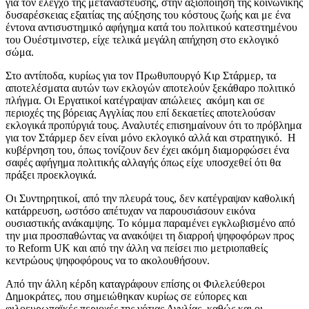
για τον έλεγχο της μετανάστευσης, στην αξιοποίηση της κοινωνικής
δυσαρέσκειας εξαιτίας της αύξησης του κόστους ζωής και με ένα
έντονα αντισυστημικό αφήγημα κατά του πολιτικού κατεστημένου
του Ουέστμινστερ, είχε τελικά μεγάλη απήχηση στο εκλογικό
σώμα.
Στο αντίποδα, κυρίως για τον Πρωθυπουργό Κιρ Στάρμερ, τα
αποτελέσματα αυτών των εκλογών αποτελούν ξεκάθαρο πολιτικό
πλήγμα. Οι Εργατικοί κατέγραψαν απώλειες ακόμη και σε
περιοχές της βόρειας Αγγλίας που επί δεκαετίες αποτελούσαν
εκλογικά προπύργιά τους. Αναλυτές επισημαίνουν ότι το πρόβλημα
για τον Στάρμερ δεν είναι μόνο εκλογικό αλλά και στρατηγικό. Η
κυβέρνηση του, όπως τονίζουν δεν έχει ακόμη διαμορφώσει ένα
σαφές αφήγημα πολιτικής αλλαγής όπως είχε υποσχεθεί ότι θα
πράξει προεκλογικά.
Οι Συντηρητικοί, από την πλευρά τους, δεν κατέγραψαν καθολική
κατάρρευση, ωστόσο απέτυχαν να παρουσιάσουν εικόνα
ουσιαστικής ανάκαμψης. Το κόμμα παραμένει εγκλωβισμένο από
την μια προσπαθώντας να ανακόψει τη διαρροή ψηφοφόρων προς
το Reform UK και από την άλλη να πείσει πιο μετριοπαθείς
κεντρώους ψηφοφόρους να το ακολουθήσουν.
Από την άλλη κέρδη καταγράφουν επίσης οι Φιλελεύθεροι
Δημοκράτες, που σημειώθηκαν κυρίως σε εύπορες και
φιλοευρωπαϊκές περιοχές της νότιας Αγγλίας, καθώς και οι