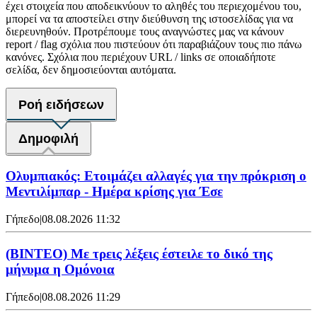
έχει στοιχεία που αποδεικνύουν το αληθές του περιεχομένου του,
μπορεί να τα αποστείλει στην διεύθυνση της ιστοσελίδας για να
διερευνηθούν. Προτρέπουμε τους αναγνώστες μας να κάνουν
report / flag σχόλια που πιστεύουν ότι παραβιάζουν τους πιο πάνω
κανόνες. Σχόλια που περιέχουν URL / links σε οποιαδήποτε
σελίδα, δεν δημοσιεύονται αυτόματα.
Ροή ειδήσεων
Δημοφιλή
Ολυμπιακός: Ετοιμάζει αλλαγές για την πρόκριση ο
Μεντιλίμπαρ - Ημέρα κρίσης για Έσε
Γήπεδο
|
08.08.2026 11:32
(ΒΙΝΤΕΟ) Με τρεις λέξεις έστειλε το δικό της
μήνυμα η Ομόνοια
Γήπεδο
|
08.08.2026 11:29