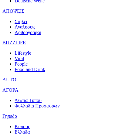
Deutsche Welle
ΑΠΟΨΕΙΣ
Στηλες
Αναλυσεις
Αρθρογραφοι
BUZZLIFE
Lifestyle
Viral
People
Food and Drink
AUTO
ΑΓΟΡΑ
Δελτια Τυπου
Φυλλαδια Προσφορων
Γηπεδο
Κυπρος
Ελλαδα