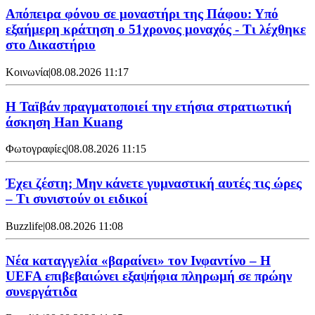
Απόπειρα φόνου σε μοναστήρι της Πάφου: Υπό
εξαήμερη κράτηση ο 51χρονος μοναχός - Τι λέχθηκε
στο Δικαστήριο
Κοινωνία
|
08.08.2026 11:17
Η Ταϊβάν πραγματοποιεί την ετήσια στρατιωτική
άσκηση Han Kuang
Φωτογραφίες
|
08.08.2026 11:15
Έχει ζέστη; Μην κάνετε γυμναστική αυτές τις ώρες
– Τι συνιστούν οι ειδικοί
Buzzlife
|
08.08.2026 11:08
Νέα καταγγελία «βαραίνει» τον Ινφαντίνο – Η
UEFA επιβεβαιώνει εξαψήφια πληρωμή σε πρώην
συνεργάτιδα