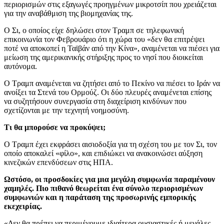
περιορισμών στις εξαγωγές προηγμένων μικροτσίπ που χρειάζεται
για την αναβάθμιση της βιομηχανίας της.
Ο Σι, ο οποίος είχε δηλώσει στον Τραμπ σε τηλεφωνική
επικοινωνία τον Φεβρουάριο ότι η χώρα του «δεν θα επιτρέψει
ποτέ να αποκοπεί η Ταϊβάν από την Κίνα», αναμένεται να πιέσει για
μείωση της αμερικανικής στήριξης προς το νησί που διοικείται
αυτόνομα.
Ο Τραμπ αναμένεται να ζητήσει από το Πεκίνο να πιέσει το Ιράν να
ανοίξει τα Στενά του Ορμούζ. Οι δύο πλευρές αναμένεται επίσης
να συζητήσουν συνεργασία στη διαχείριση κινδύνων που
σχετίζονται με την τεχνητή νοημοσύνη.
Τι θα μπορούσε να προκύψει;
Ο Τραμπ έχει εκφράσει αισιοδοξία για τη σχέση του με τον Σι, τον
οποίο αποκαλεί «φίλο», και επιδιώκει να ανακοινώσει αύξηση
κινεζικών επενδύσεων στις ΗΠΑ.
Ωστόσο, οι προσδοκίες για μια μεγάλη συμφωνία παραμένουν
χαμηλές. Πιο πιθανό θεωρείται ένα σύνολο περιορισμένων
συμφωνιών και η παράταση της προσωρινής εμπορικής
εκεχειρίας.
«Δεν θα πρέπει να περιμένουμε ιδιαίτερα ουσιαστικές ή μεγάλες