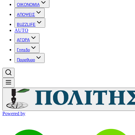
OIKONOMIA
ΑΠΟΨΕΙΣ
BUZZLIFE
AUTO
ΑΓΟΡΑ
Γηπεδο
Παραθυρο
Powered by