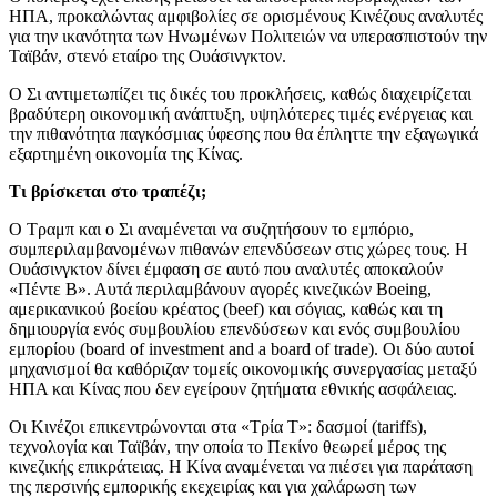
ΗΠΑ, προκαλώντας αμφιβολίες σε ορισμένους Κινέζους αναλυτές
για την ικανότητα των Ηνωμένων Πολιτειών να υπερασπιστούν την
Ταϊβάν, στενό εταίρο της Ουάσινγκτον.
Ο Σι αντιμετωπίζει τις δικές του προκλήσεις, καθώς διαχειρίζεται
βραδύτερη οικονομική ανάπτυξη, υψηλότερες τιμές ενέργειας και
την πιθανότητα παγκόσμιας ύφεσης που θα έπληττε την εξαγωγικά
εξαρτημένη οικονομία της Κίνας.
Τι βρίσκεται στο τραπέζι;
Ο Τραμπ και ο Σι αναμένεται να συζητήσουν το εμπόριο,
συμπεριλαμβανομένων πιθανών επενδύσεων στις χώρες τους. Η
Ουάσινγκτον δίνει έμφαση σε αυτό που αναλυτές αποκαλούν
«Πέντε Β». Αυτά περιλαμβάνουν αγορές κινεζικών Boeing,
αμερικανικού βοείου κρέατος (beef) και σόγιας, καθώς και τη
δημιουργία ενός συμβουλίου επενδύσεων και ενός συμβουλίου
εμπορίου (board of investment and a board of trade). Οι δύο αυτοί
μηχανισμοί θα καθόριζαν τομείς οικονομικής συνεργασίας μεταξύ
ΗΠΑ και Κίνας που δεν εγείρουν ζητήματα εθνικής ασφάλειας.
Οι Κινέζοι επικεντρώνονται στα «Τρία Τ»: δασμοί (tariffs),
τεχνολογία και Ταϊβάν, την οποία το Πεκίνο θεωρεί μέρος της
κινεζικής επικράτειας. Η Κίνα αναμένεται να πιέσει για παράταση
της περσινής εμπορικής εκεχειρίας και για χαλάρωση των