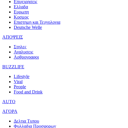
Επιχειρησεις
Ελλαδα
Ευρωπη
Κοσμος
Επιστημη και Τεχνολογια
Deutsche Welle
ΑΠΟΨΕΙΣ
Στηλες
Αναλυσεις
Αρθρογραφοι
BUZZLIFE
Lifestyle
Viral
People
Food and Drink
AUTO
ΑΓΟΡΑ
Δελτια Τυπου
Φυλλαδια Προσφορων