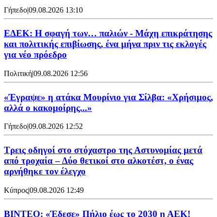
Γήπεδο
|
09.08.2026 13:10
ΕΔΕΚ: Η σφαγή των… παλιών - Μάχη επικράτησης
και πολιτικής επιβίωσης, ένα μήνα πριν τις εκλογές
για νέο πρόεδρο
Πολιτική
|
09.08.2026 12:56
«Έγραψε» η ατάκα Μουρίνιο για Σίλβα: «Χρήσιμος,
αλλά ο κακομοίρης...»
Γήπεδο
|
09.08.2026 12:52
Τρεις οδηγοί στο στόχαστρο της Αστυνομίας μετά
από τροχαία – Δύο θετικοί στο αλκοτέστ, ο ένας
αρνήθηκε τον έλεγχο
Κύπρος
|
09.08.2026 12:49
ΒΙΝΤΕΟ: «Έδεσε» Πήλιο έως το 2030 η ΑΕΚ!