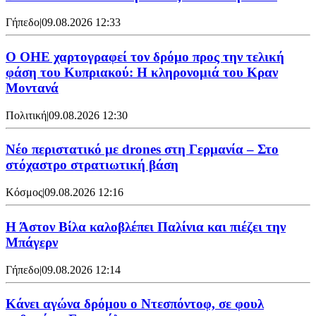
Γήπεδο
|
09.08.2026 12:33
Ο ΟΗΕ χαρτογραφεί τον δρόμο προς την τελική
φάση του Κυπριακού: Η κληρονομιά του Κραν
Μοντανά
Πολιτική
|
09.08.2026 12:30
Νέο περιστατικό με drones στη Γερμανία – Στο
στόχαστρο στρατιωτική βάση
Κόσμος
|
09.08.2026 12:16
Η Άστον Βίλα καλοβλέπει Παλίνια και πιέζει την
Μπάγερν
Γήπεδο
|
09.08.2026 12:14
Kάνει αγώνα δρόμου ο Ντεσπόντοφ, σε φουλ