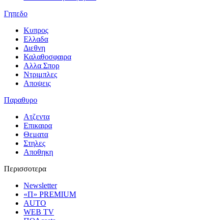
Γηπεδο
Κυπρος
Ελλαδα
Διεθνη
Καλαθοσφαιρα
Αλλα Σπορ
Ντριμπλες
Αποψεις
Παραθυρο
Ατζεντα
Επικαιρα
Θεματα
Στηλες
Αποθηκη
Περισσοτερα
Newsletter
«Π» PREMIUM
AUTO
WEB TV