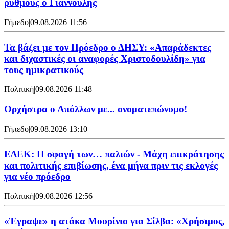
ρυθμούς ο Γιαννούλης
Γήπεδο
|
09.08.2026 11:56
Τα βάζει με τον Πρόεδρο ο ΔΗΣΥ: «Απαράδεκτες
και διχαστικές οι αναφορές Χριστοδουλίδη» για
τους ημικρατικούς
Πολιτική
|
09.08.2026 11:48
Ορχήστρα o Aπόλλων με... ονοματεπώνυμο!
Γήπεδο
|
09.08.2026 13:10
ΕΔΕΚ: Η σφαγή των… παλιών - Μάχη επικράτησης
και πολιτικής επιβίωσης, ένα μήνα πριν τις εκλογές
για νέο πρόεδρο
Πολιτική
|
09.08.2026 12:56
«Έγραψε» η ατάκα Μουρίνιο για Σίλβα: «Χρήσιμος,