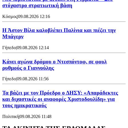
στόχαστρο στρατιωτική βάση
Κόσμος
|
09.08.2026 12:16
Η Άστον Βίλα καλοβλέπει Παλίνια και πιέζει την
Μπάγερν
Γήπεδο
|
09.08.2026 12:14
Kάνει αγώνα δρόμου ο Ντεσπόντοφ, σε φουλ
ρυθμούς ο Γιαννούλης
Γήπεδο
|
09.08.2026 11:56
Τα βάζει με τον Πρόεδρο ο ΔΗΣΥ: «Απαράδεκτες
και διχαστικές οι αναφορές Χριστοδουλίδη» για
τους ημικρατικούς
Πολιτική
|
09.08.2026 11:48