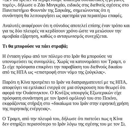
τομές», δήλωσε ο Ζάο Μινγκχάο, ειδικός στις διεθνείς σχέσεις στο
Πανεπιστήμιο Φουντάν της Σαγκάης, σημειώνοντας ότι η
συνάντηση θα λειτουργήσει ως αφετηρία για περαιτέρω επαφές.
Αναλυτές αναφέρουν ότι η σύνοδος αποτελεί επίσης έναν τρόπο και
για τις δύο πλευρές να κερδίσουν χρόνο ώστε να μειώσουν την
αμοιβαία εξάρτηση, καθώς ο ανταγωνισμός συνεχίζεται.
Τι θα μπορούσε να πάει στραβά;
Η ένταση γύρω από τον πόλεμο στο Ιράν θα μπορούσε να
υπονομεύσει τις συνομιλίες. Χωρίς να κατονομάσει τον Τραμπ, ο
Σι είχε πρόσφατα επικρίνει την παραβίαση του διεθνούς δικαίου
από τις ΗΠΑ ως «επιστροφή στον νόμο της ζούγκλας».
Παρότι η Κίνα προτρέπει το Ιράν να διαπραγματευτεί με τις ΗΠΑ,
αποφεύγει να εμπλακεί ενεργά σε μια σύγκρουση που θεωρεί ότι
αφορά την Ουάσινγκτον. Ο Κινέζος υπουργός Εξωτερικών είχε
πρόσφατη συνάντηση με τον Ιρανό ομόλογό του στο Πεκίνο,
εκφράζοντας στήριξη στο «δικαίωμα του Ιράν στην ειρηνική χρήση
της πυρηνικής ενέργειας».
Ο Τραμπ, από την πλευρά του, δήλωσε ότι πιστεύει πως η Κίνα
δεν στηρίζει περισσότερο το Ιράν λόγω της σχέσης του με τον Σι.