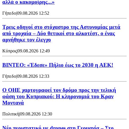
αλλά ο κακομοίρης...»
Γήπεδο
|
09.08.2026 12:52
Τρεις οδηγοί στο στόχαστρο της Αστυνομίας μετά
από τροχαία – Δύο θετικοί στο αλκοτέστ, ο ένας
αρνήθηκε τον έλεγχο
Κύπρος
|
09.08.2026 12:49
ΒΙΝΤΕΟ: «Έδεσε» Πήλιο έως το 2030 η ΑΕΚ!
Γήπεδο
|
09.08.2026 12:33
Ο ΟΗΕ χαρτογραφεί τον δρόμο προς την τελική
φάση του Κυπριακού: Η κληρονομιά του Κραν
Μοντανά
Πολιτική
|
09.08.2026 12:30
Νέο περιστατικό με drones στη Γερμανία – Στο