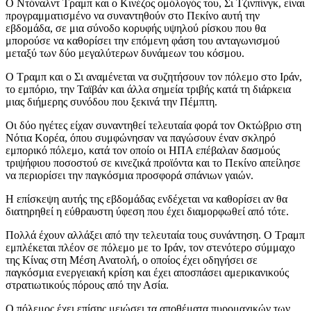
Ο Ντόναλντ Τραμπ και ο Κινέζος ομόλογός του, Σι Τζινπίνγκ, είναι
προγραμματισμένο να συναντηθούν στο Πεκίνο αυτή την
εβδομάδα, σε μια σύνοδο κορυφής υψηλού ρίσκου που θα
μπορούσε να καθορίσει την επόμενη φάση του ανταγωνισμού
μεταξύ των δύο μεγαλύτερων δυνάμεων του κόσμου.
Ο Τραμπ και ο Σι αναμένεται να συζητήσουν τον πόλεμο στο Ιράν,
το εμπόριο, την Ταϊβάν και άλλα σημεία τριβής κατά τη διάρκεια
μιας διήμερης συνόδου που ξεκινά την Πέμπτη.
Οι δύο ηγέτες είχαν συναντηθεί τελευταία φορά τον Οκτώβριο στη
Νότια Κορέα, όπου συμφώνησαν να παγώσουν έναν σκληρό
εμπορικό πόλεμο, κατά τον οποίο οι ΗΠΑ επέβαλαν δασμούς
τριψήφιου ποσοστού σε κινεζικά προϊόντα και το Πεκίνο απείλησε
να περιορίσει την παγκόσμια προσφορά σπάνιων γαιών.
Η επίσκεψη αυτής της εβδομάδας ενδέχεται να καθορίσει αν θα
διατηρηθεί η εύθραυστη ύφεση που έχει διαμορφωθεί από τότε.
Πολλά έχουν αλλάξει από την τελευταία τους συνάντηση. Ο Τραμπ
εμπλέκεται πλέον σε πόλεμο με το Ιράν, τον στενότερο σύμμαχο
της Κίνας στη Μέση Ανατολή, ο οποίος έχει οδηγήσει σε
παγκόσμια ενεργειακή κρίση και έχει αποσπάσει αμερικανικούς
στρατιωτικούς πόρους από την Ασία.
Ο πόλεμος έχει επίσης μειώσει τα αποθέματα πυρομαχικών των