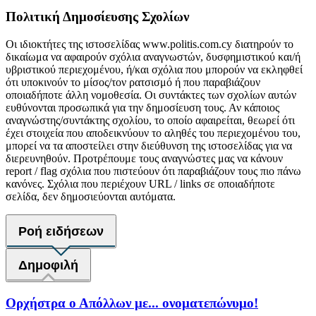
Πολιτική Δημοσίευσης Σχολίων
Οι ιδιοκτήτες της ιστοσελίδας www.politis.com.cy διατηρούν το
δικαίωμα να αφαιρούν σχόλια αναγνωστών, δυσφημιστικού και/ή
υβριστικού περιεχομένου, ή/και σχόλια που μπορούν να εκληφθεί
ότι υποκινούν το μίσος/τον ρατσισμό ή που παραβιάζουν
οποιαδήποτε άλλη νομοθεσία. Οι συντάκτες των σχολίων αυτών
ευθύνονται προσωπικά για την δημοσίευση τους. Αν κάποιος
αναγνώστης/συντάκτης σχολίου, το οποίο αφαιρείται, θεωρεί ότι
έχει στοιχεία που αποδεικνύουν το αληθές του περιεχομένου του,
μπορεί να τα αποστείλει στην διεύθυνση της ιστοσελίδας για να
διερευνηθούν. Προτρέπουμε τους αναγνώστες μας να κάνουν
report / flag σχόλια που πιστεύουν ότι παραβιάζουν τους πιο πάνω
κανόνες. Σχόλια που περιέχουν URL / links σε οποιαδήποτε
σελίδα, δεν δημοσιεύονται αυτόματα.
Ροή ειδήσεων
Δημοφιλή
Ορχήστρα o Aπόλλων με... ονοματεπώνυμο!