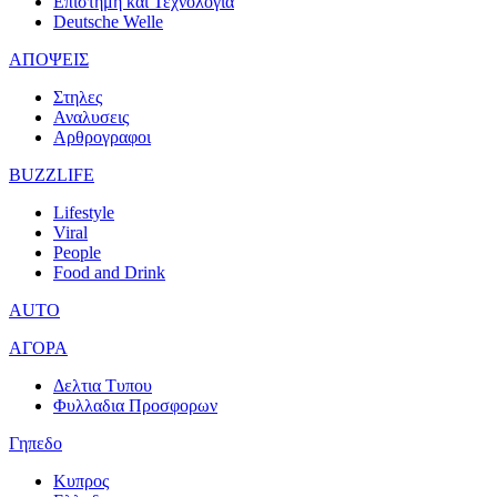
Επιστημη και Τεχνολογια
Deutsche Welle
ΑΠΟΨΕΙΣ
Στηλες
Αναλυσεις
Αρθρογραφοι
BUZZLIFE
Lifestyle
Viral
People
Food and Drink
AUTO
ΑΓΟΡΑ
Δελτια Τυπου
Φυλλαδια Προσφορων
Γηπεδο
Κυπρος