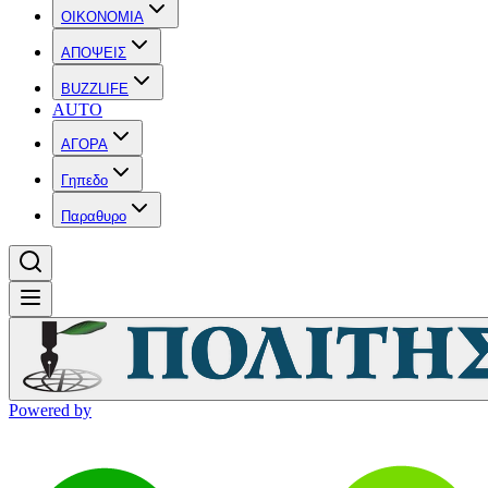
OIKONOMIA
ΑΠΟΨΕΙΣ
BUZZLIFE
AUTO
ΑΓΟΡΑ
Γηπεδο
Παραθυρο
Powered by