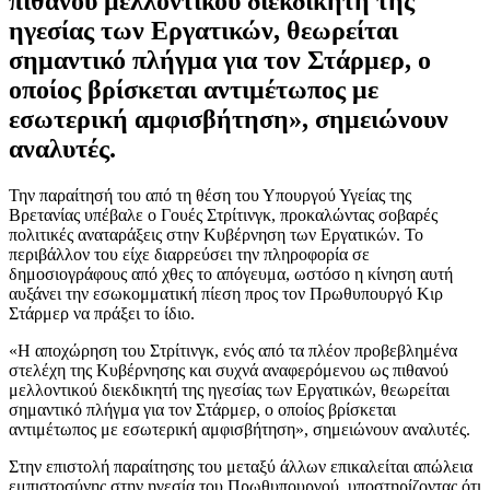
πιθανού μελλοντικού διεκδικητή της
ηγεσίας των Εργατικών, θεωρείται
σημαντικό πλήγμα για τον Στάρμερ, ο
οποίος βρίσκεται αντιμέτωπος με
εσωτερική αμφισβήτηση», σημειώνουν
αναλυτές.
Την παραίτησή του από τη θέση του Υπουργού Υγείας της
Βρετανίας υπέβαλε ο Γουές Στρίτινγκ, προκαλώντας σοβαρές
πολιτικές αναταράξεις στην Κυβέρνηση των Εργατικών. Το
περιβάλλον του είχε διαρρεύσει την πληροφορία σε
δημοσιογράφους από χθες το απόγευμα, ωστόσο η κίνηση αυτή
αυξάνει την εσωκομματική πίεση προς τον Πρωθυπουργό Κιρ
Στάρμερ να πράξει το ίδιο.
«Η αποχώρηση του Στρίτινγκ, ενός από τα πλέον προβεβλημένα
στελέχη της Κυβέρνησης και συχνά αναφερόμενου ως πιθανού
μελλοντικού διεκδικητή της ηγεσίας των Εργατικών, θεωρείται
σημαντικό πλήγμα για τον Στάρμερ, ο οποίος βρίσκεται
αντιμέτωπος με εσωτερική αμφισβήτηση», σημειώνουν αναλυτές.
Στην επιστολή παραίτησης του μεταξύ άλλων επικαλείται απώλεια
εμπιστοσύνης στην ηγεσία του Πρωθυπουργού, υποστηρίζοντας ότι