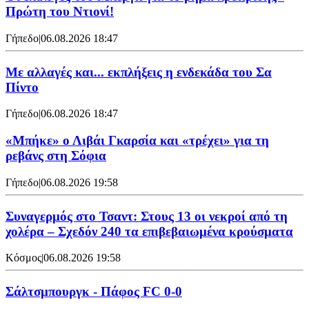
Πρώτη του Ντιονί!
Γήπεδο
|
06.08.2026 18:47
Με αλλαγές και... εκπλήξεις η ενδεκάδα του Σα
Πίντο
Γήπεδο
|
06.08.2026 18:47
«Μπήκε» ο Λιβάι Γκαρσία και «τρέχει» για τη
ρεβάνς στη Σόφια
Γήπεδο
|
06.08.2026 19:58
Συναγερμός στο Τσαντ: Στους 13 οι νεκροί από τη
χολέρα – Σχεδόν 240 τα επιβεβαιωμένα κρούσματα
Κόσμος
|
06.08.2026 19:58
Σάλτσμπουργκ - Πάφος FC 0-0