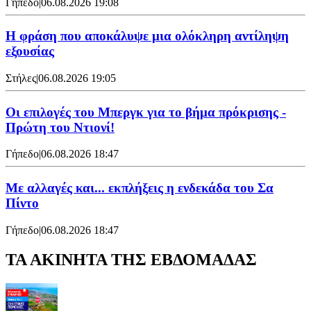
Γήπεδο
|
06.08.2026 19:08
Η φράση που αποκάλυψε μια ολόκληρη αντίληψη
εξουσίας
Στήλες
|
06.08.2026 19:05
Οι επιλογές του Μπεργκ για το βήμα πρόκρισης -
Πρώτη του Ντιονί!
Γήπεδο
|
06.08.2026 18:47
Με αλλαγές και... εκπλήξεις η ενδεκάδα του Σα
Πίντο
Γήπεδο
|
06.08.2026 18:47
ΤΑ ΑΚΙΝΗΤΑ ΤΗΣ ΕΒΔΟΜΑΔΑΣ