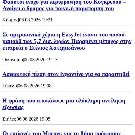
Φάουτσι ένοχο για περιφρόνηση του Κογκρέσου –
Ανοίγει ο δρόμος για ποινική παραπομπή του
Κόσμος
|
06.08.2026 19:21
Σε αμερικανικά χέρια η EasyJet έναντι του ποσού-
μαμούθ των 5,7 δισ. λιρών: Παραμένει μέτοχος στην
εταιρεία ο Στέλιος Χατζηιωάννου
Οικονομία
|
06.08.2026 19:13
Ασφυκτική πίεση στον Ινφαντίνο για να παραιτηθεί
Γήπεδο
|
06.08.2026 19:08
Η φράση που αποκάλυψε μια ολόκληρη αντίληψη
εξουσίας
Στήλες
|
06.08.2026 19:05
Οι επιλογές του Μπεργκ για το βήμα πρόκρισης -