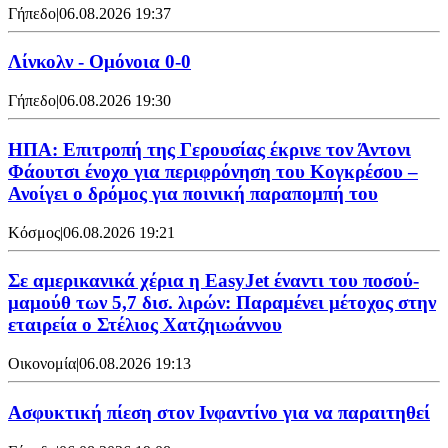
Γήπεδο
|
06.08.2026 19:37
Λίνκολν - Ομόνοια 0-0
Γήπεδο
|
06.08.2026 19:30
ΗΠΑ: Επιτροπή της Γερουσίας έκρινε τον Άντονι
Φάουτσι ένοχο για περιφρόνηση του Κογκρέσου –
Ανοίγει ο δρόμος για ποινική παραπομπή του
Κόσμος
|
06.08.2026 19:21
Σε αμερικανικά χέρια η EasyJet έναντι του ποσού-
μαμούθ των 5,7 δισ. λιρών: Παραμένει μέτοχος στην
εταιρεία ο Στέλιος Χατζηιωάννου
Οικονομία
|
06.08.2026 19:13
Ασφυκτική πίεση στον Ινφαντίνο για να παραιτηθεί