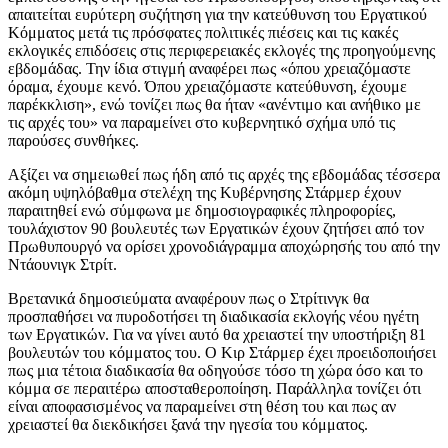
απαιτείται ευρύτερη συζήτηση για την κατεύθυνση του Εργατικού
Κόμματος μετά τις πρόσφατες πολιτικές πιέσεις και τις κακές
εκλογικές επιδόσεις στις περιφερειακές εκλογές της προηγούμενης
εβδομάδας. Την ίδια στιγμή αναφέρει πως «όπου χρειαζόμαστε
όραμα, έχουμε κενό. Όπου χρειαζόμαστε κατεύθυνση, έχουμε
παρέκκλιση», ενώ τονίζει πως θα ήταν «ανέντιμο και ανήθικο με
τις αρχές του» να παραμείνει στο κυβερνητικό σχήμα υπό τις
παρούσες συνθήκες.
Αξίζει να σημειωθεί πως ήδη από τις αρχές της εβδομάδας τέσσερα
ακόμη υψηλόβαθμα στελέχη της Κυβέρνησης Στάρμερ έχουν
παραιτηθεί ενώ σύμφωνα με δημοσιογραφικές πληροφορίες,
τουλάχιστον 90 βουλευτές των Εργατικών έχουν ζητήσει από τον
Πρωθυπουργό να ορίσει χρονοδιάγραμμα αποχώρησής του από την
Ντάουνιγκ Στρίτ.
Βρετανικά δημοσιεύματα αναφέρουν πως ο Στρίτινγκ θα
προσπαθήσει να πυροδοτήσει τη διαδικασία εκλογής νέου ηγέτη
των Εργατικών. Για να γίνει αυτό θα χρειαστεί την υποστήριξη 81
βουλευτών του κόμματος του. Ο Κιρ Στάρμερ έχει προειδοποιήσει
πως μια τέτοια διαδικασία θα οδηγούσε τόσο τη χώρα όσο και το
κόμμα σε περαιτέρω αποσταθεροποίηση. Παράλληλα τονίζει ότι
είναι αποφασισμένος να παραμείνει στη θέση του και πως αν
χρειαστεί θα διεκδικήσει ξανά την ηγεσία του κόμματος.