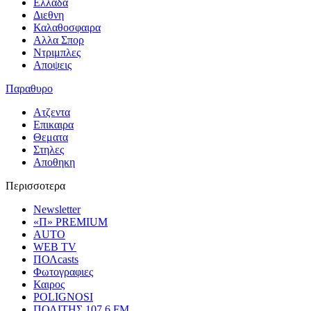
Ελλαδα
Διεθνη
Καλαθοσφαιρα
Αλλα Σπορ
Ντριμπλες
Αποψεις
Παραθυρο
Ατζεντα
Επικαιρα
Θεματα
Στηλες
Αποθηκη
Περισσοτερα
Newsletter
«Π» PREMIUM
AUTO
WEB TV
ΠΟΛcasts
Φωτογραφιες
Καιρος
POLIGNOSI
ΠΟΛΙΤΗΣ 107.6 FM