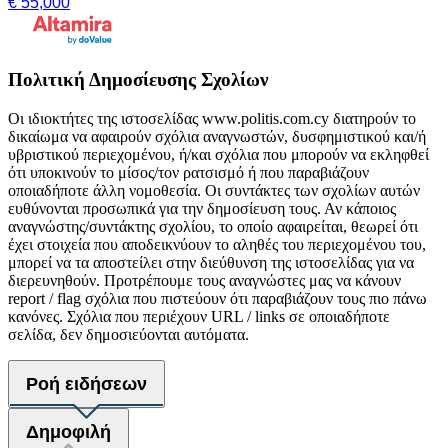
€ 55,000
Πολιτική Δημοσίευσης Σχολίων
Οι ιδιοκτήτες της ιστοσελίδας www.politis.com.cy διατηρούν το
δικαίωμα να αφαιρούν σχόλια αναγνωστών, δυσφημιστικού και/ή
υβριστικού περιεχομένου, ή/και σχόλια που μπορούν να εκληφθεί
ότι υποκινούν το μίσος/τον ρατσισμό ή που παραβιάζουν
οποιαδήποτε άλλη νομοθεσία. Οι συντάκτες των σχολίων αυτών
ευθύνονται προσωπικά για την δημοσίευση τους. Αν κάποιος
αναγνώστης/συντάκτης σχολίου, το οποίο αφαιρείται, θεωρεί ότι
έχει στοιχεία που αποδεικνύουν το αληθές του περιεχομένου του,
μπορεί να τα αποστείλει στην διεύθυνση της ιστοσελίδας για να
διερευνηθούν. Προτρέπουμε τους αναγνώστες μας να κάνουν
report / flag σχόλια που πιστεύουν ότι παραβιάζουν τους πιο πάνω
κανόνες. Σχόλια που περιέχουν URL / links σε οποιαδήποτε
σελίδα, δεν δημοσιεύονται αυτόματα.
Ροή ειδήσεων
Δημοφιλή