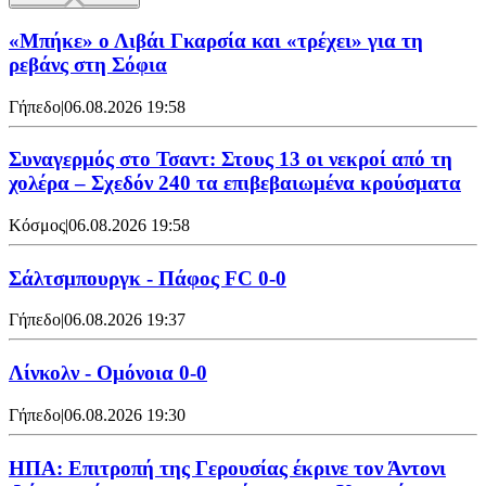
«Μπήκε» ο Λιβάι Γκαρσία και «τρέχει» για τη
ρεβάνς στη Σόφια
Γήπεδο
|
06.08.2026 19:58
Συναγερμός στο Τσαντ: Στους 13 οι νεκροί από τη
χολέρα – Σχεδόν 240 τα επιβεβαιωμένα κρούσματα
Κόσμος
|
06.08.2026 19:58
Σάλτσμπουργκ - Πάφος FC 0-0
Γήπεδο
|
06.08.2026 19:37
Λίνκολν - Ομόνοια 0-0
Γήπεδο
|
06.08.2026 19:30
ΗΠΑ: Επιτροπή της Γερουσίας έκρινε τον Άντονι