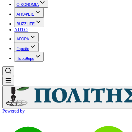
OIKONOMIA
ΑΠΟΨΕΙΣ
BUZZLIFE
AUTO
ΑΓΟΡΑ
Γηπεδο
Παραθυρο
Powered by