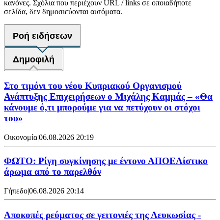
κανόνες. Σχόλια που περιέχουν URL / links σε οποιαδήποτε
σελίδα, δεν δημοσιεύονται αυτόματα.
Ροή ειδήσεων
Δημοφιλή
Στο τιμόνι του νέου Κυπριακού Οργανισμού
Ανάπτυξης Επιχειρήσεων ο Μιχάλης Καμμάς – «Θα
κάνουμε ό,τι μπορούμε για να πετύχουν οι στόχοι
του»
Οικονομία
|
06.08.2026 20:19
ΦΩΤΟ: Ρίγη συγκίνησης με έντονο ΑΠΟΕΛίστικο
άρωμα από το παρελθόν
Γήπεδο
|
06.08.2026 20:14
Αποκοπές ρεύματος σε γειτονιές της Λευκωσίας -