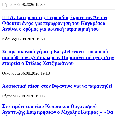
Γήπεδο
|
06.08.2026 19:30
ΗΠΑ: Επιτροπή της Γερουσίας έκρινε τον Άντονι
Φάουτσι ένοχο για περιφρόνηση του Κογκρέσου –
Ανοίγει ο δρόμος για ποινική παραπομπή του
Κόσμος
|
06.08.2026 19:21
Σε αμερικανικά χέρια η EasyJet έναντι του ποσού-
μαμούθ των 5,7 δισ. λιρών: Παραμένει μέτοχος στην
εταιρεία ο Στέλιος Χατζηιωάννου
Οικονομία
|
06.08.2026 19:13
Ασφυκτική πίεση στον Ινφαντίνο για να παραιτηθεί
Γήπεδο
|
06.08.2026 19:08
Στο τιμόνι του νέου Κυπριακού Οργανισμού
Ανάπτυξης Επιχειρήσεων ο Μιχάλης Καμμάς – «Θα