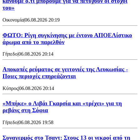
κάνουμε ό,τι μπορούμε για να πετύχουν οι στόχοι
του»
Οικονομία
|
06.08.2026 20:19
ΦΩΤΟ: Ρίγη συγκίνησης με έντονο ΑΠΟΕΛίστικο
άρωμα από το παρελθόν
Γήπεδο
|
06.08.2026 20:14
Αποκοπές ρεύματος σε γειτονιές της Λευκωσίας -
Ποιες περιοχές επηρεάζονται
Κύπρος
|
06.08.2026 20:14
«Μπήκε» ο Λιβάι Γκαρσία και «τρέχει» για τη
ρεβάνς στη Σόφια
Γήπεδο
|
06.08.2026 19:58
Συναγερμός στο Τσαντ: Στους 13 οι νεκροί από τη