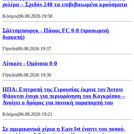
χολέρα – Σχεδόν 240 τα επιβεβαιωμένα κρούσματα
Κόσμος
|
06.08.2026 19:58
Σάλτσμπουργκ - Πάφος FC 0-0 (προσωρινή
διακοπή)
Γήπεδο
|
06.08.2026 19:37
Λίνκολν - Ομόνοια 0-0
Γήπεδο
|
06.08.2026 19:30
ΗΠΑ: Επιτροπή της Γερουσίας έκρινε τον Άντονι
Φάουτσι ένοχο για περιφρόνηση του Κογκρέσου –
Ανοίγει ο δρόμος για ποινική παραπομπή του
Κόσμος
|
06.08.2026 19:21
Σε αμερικανικά χέρια η EasyJet έναντι του ποσού-