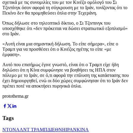
σχετικά με τις συνομιλίες του με τον Κινέζο ομόλογό του Σι
Τζινπίνγκ όσον αφορά τη σύγκρουση με το Ιράν, τονίζοντας ότι το
Πεκίνο δεν θα προμηθεύσει όπλα στην Τεχεράνη.
Όπως δήλωσε στο τηλεοπτικό δίκτυο, ο Σι Τζινπινγκ του
υποσχέθηκε ότι «δεν πρόκειται να δώσει στρατιωτικό εξοπλισμό»
στο Ιράν.
«Αυτή είναι μια σημαντική δήλωση. Το είπε σήμερα», είπε ο
Τραμπ για να προσθέσει ότι ο Κινέζος ηγέτης το είπε «με
έμφαση».
Αυτό που επισήμως έγινε γνωστό, είναι ότι ο Τραμπ είχε ήδη
δηλώσει ότι η Κίνα συμφώνησε να βοηθήσει τις ΗΠΑ στον
πόλεμο με το Ιράν, σε ό,τι αφορά την επίλυση της κατάστασης που
έχει δημιουργηθεί, ενώ οι δύο χώρες συμφώνησαν ότι το Ιράν δεν
πρέπει ποτέ να αποκτήσει πυρηνικά όπλα.
protothema.gr
Tags
ΝΤΟΝΑΛΝΤ ΤΡΑΜΠ
ΔΙΕΘΝΗ
ΙΡΑΝ
ΚΙΝΑ