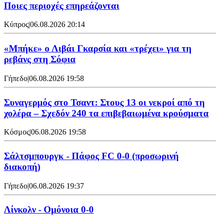
Ποιες περιοχές επηρεάζονται
Κύπρος
|
06.08.2026 20:14
«Μπήκε» ο Λιβάι Γκαρσία και «τρέχει» για τη
ρεβάνς στη Σόφια
Γήπεδο
|
06.08.2026 19:58
Συναγερμός στο Τσαντ: Στους 13 οι νεκροί από τη
χολέρα – Σχεδόν 240 τα επιβεβαιωμένα κρούσματα
Κόσμος
|
06.08.2026 19:58
Σάλτσμπουργκ - Πάφος FC 0-0 (προσωρινή
διακοπή)
Γήπεδο
|
06.08.2026 19:37
Λίνκολν - Ομόνοια 0-0