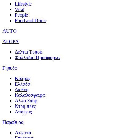
Lifestyle
Viral
People
Food and Drink
AUTO
ΑΓΟΡΑ
Δελτια Τυπου
Φυλλαδια Προσφορων
Γηπεδο
Κυπρος
Ελλαδα
Διεθνη
Καλαθοσφαιρα
Αλλα Σπορ
Ντριμπλες
Αποψεις
Παραθυρο
Ατζεντα