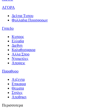
ΑΓΟΡΑ
Δελτια Τυπου
Φυλλαδια Προσφορων
Γηπεδο
Κυπρος
Ελλαδα
Διεθνη
Καλαθοσφαιρα
Αλλα Σπορ
Ντριμπλες
Αποψεις
Παραθυρο
Ατζεντα
Επικαιρα
Θεματα
Στηλες
Αποθηκη
Περισσοτερα