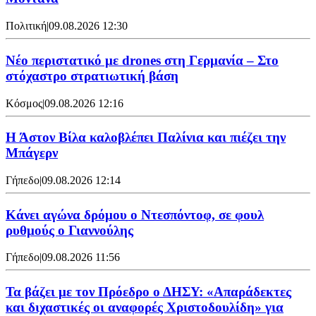
Πολιτική
|
09.08.2026 12:30
Νέο περιστατικό με drones στη Γερμανία – Στο
στόχαστρο στρατιωτική βάση
Κόσμος
|
09.08.2026 12:16
Η Άστον Βίλα καλοβλέπει Παλίνια και πιέζει την
Μπάγερν
Γήπεδο
|
09.08.2026 12:14
Kάνει αγώνα δρόμου ο Ντεσπόντοφ, σε φουλ
ρυθμούς ο Γιαννούλης
Γήπεδο
|
09.08.2026 11:56
Τα βάζει με τον Πρόεδρο ο ΔΗΣΥ: «Απαράδεκτες
και διχαστικές οι αναφορές Χριστοδουλίδη» για