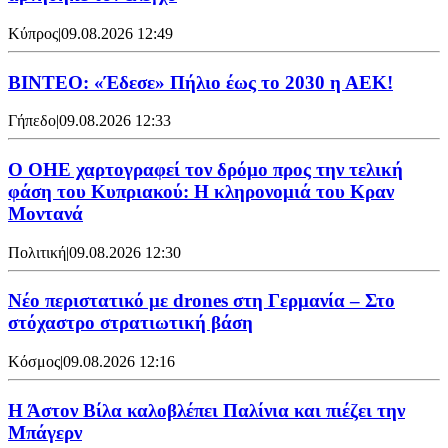
Κύπρος
|
09.08.2026 12:49
ΒΙΝΤΕΟ: «Έδεσε» Πήλιο έως το 2030 η ΑΕΚ!
Γήπεδο
|
09.08.2026 12:33
Ο ΟΗΕ χαρτογραφεί τον δρόμο προς την τελική
φάση του Κυπριακού: Η κληρονομιά του Κραν
Μοντανά
Πολιτική
|
09.08.2026 12:30
Νέο περιστατικό με drones στη Γερμανία – Στο
στόχαστρο στρατιωτική βάση
Κόσμος
|
09.08.2026 12:16
Η Άστον Βίλα καλοβλέπει Παλίνια και πιέζει την
Μπάγερν