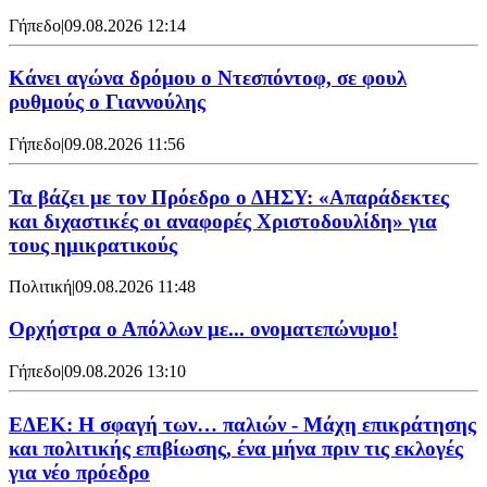
Γήπεδο
|
09.08.2026 12:14
Kάνει αγώνα δρόμου ο Ντεσπόντοφ, σε φουλ
ρυθμούς ο Γιαννούλης
Γήπεδο
|
09.08.2026 11:56
Τα βάζει με τον Πρόεδρο ο ΔΗΣΥ: «Απαράδεκτες
και διχαστικές οι αναφορές Χριστοδουλίδη» για
τους ημικρατικούς
Πολιτική
|
09.08.2026 11:48
Ορχήστρα o Aπόλλων με... ονοματεπώνυμο!
Γήπεδο
|
09.08.2026 13:10
ΕΔΕΚ: Η σφαγή των… παλιών - Μάχη επικράτησης
και πολιτικής επιβίωσης, ένα μήνα πριν τις εκλογές
για νέο πρόεδρο