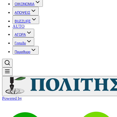
OIKONOMIA
ΑΠΟΨΕΙΣ
BUZZLIFE
AUTO
ΑΓΟΡΑ
Γηπεδο
Παραθυρο
Powered by