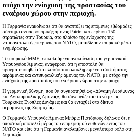
στόχο την ενίσχυση της προστασίας του
εναέριου χώρου στην περιοχή.
Η Γερμανία ανακοίνωσε ότι θα αναπτύξει τις επόμενες εβδομάδες
σύστημα αντιαεροπορικής άμυνας Patriot και περίπου 150
στρατιώτες στην Τουρκία, στο πλαίσιο της ενίσχυσης της
νοτιοανατολικής πτέρυγας του ΝΑΤΟ, μεταδίδουν τουρκικά μέσα
ενημέρωσης.
Τα τουρκικά ΜΜΕ, επικαλούμενα ανακοίνωση του γερμανικού
Yπουργείου Άμυνας, αναφέρουν ότι η αποστολή θα
πραγματοποιηθεί στο πλαίσιο του ολοκληρωμένου συστήματος
αεράμυνας και αντιπυραυλικής άμυνας του ΝΑΤΟ, με στόχο την
ενίσχυση της προστασίας του εναέριου χώρου στην περιοχή.
Η γερμανική δύναμη, που θα συγκροτηθεί ως «Δύναμη Αεράμυνας
και Αντιπυραυλικής Άμυνας», θα συνεργάζεται στενά με τις
Τουρκικές Ένοπλες Δυνάμεις και θα ενταχθεί στο δίκτυο
αεράμυνας της Συμμαχίας.
Ο Γερμανός Yπουργός Άμυνας Μπόρις Πιστόριους δήλωσε ότι η
αποστολή αποτελεί μέρος του επιμερισμού ευθυνών εντός του
ΝΑΤΟ και είπε ότι η Γερμανία αναλαμβάνει μεγαλύτερο ρόλο στη
Συμμαχία.