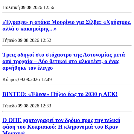
Πολιτική
|
09.08.2026 12:56
«Έγραψε» η ατάκα Μουρίνιο για Σίλβα: «Χρήσιμος,
αλλά ο κακομοίρης...»
Γήπεδο
|
09.08.2026 12:52
Τρεις οδηγοί στο στόχαστρο της Αστυνομίας μετά
από τροχαία – Δύο θετικοί στο αλκοτέστ, ο ένας
αρνήθηκε τον έλεγχο
Κύπρος
|
09.08.2026 12:49
ΒΙΝΤΕΟ: «Έδεσε» Πήλιο έως το 2030 η ΑΕΚ!
Γήπεδο
|
09.08.2026 12:33
Ο ΟΗΕ χαρτογραφεί τον δρόμο προς την τελική
φάση του Κυπριακού: Η κληρονομιά του Κραν
Μοντανά