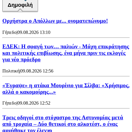
Δημοφιλή
Ορχήστρα o Aπόλλων με... ονοματεπώνυμο!
Γήπεδο
|
09.08.2026 13:10
ΕΔΕΚ: Η σφαγή των… παλιών - Μάχη επικράτησης
και πολιτικής επιβίωσης, ένα μήνα πριν τις εκλογές
για νέο πρόεδρο
Πολιτική
|
09.08.2026 12:56
«Έγραψε» η ατάκα Μουρίνιο για Σίλβα: «Χρήσιμος,
αλλά ο κακομοίρης...»
Γήπεδο
|
09.08.2026 12:52
Τρεις οδηγοί στο στόχαστρο της Αστυνομίας μετά
από τροχαία – Δύο θετικοί στο αλκοτέστ, ο ένας
αρνήθηκε τον έλεγχο