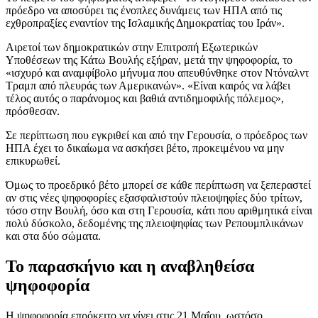
πρόεδρο να αποσύρει τις ένοπλες δυνάμεις των ΗΠΑ από τις
εχθροπραξίες εναντίον της Ισλαμικής Δημοκρατίας του Ιράν».
Αιρετοί των δημοκρατικών στην Επιτροπή Εξωτερικών
Υποθέσεων της Κάτω Βουλής εξήραν, μετά την ψηφοφορία, το
«ισχυρό και αναμφίβολο μήνυμα που απευθύνθηκε στον Ντόναλντ
Τραμπ από πλευράς των Αμερικανών». «Είναι καιρός να λάβει
τέλος αυτός ο παράνομος και βαθιά αντιδημοφιλής πόλεμος»,
πρόσθεσαν.
Σε περίπτωση που εγκριθεί και από την Γερουσία, ο πρόεδρος των
ΗΠΑ έχει το δικαίωμα να ασκήσει βέτο, προκειμένου να μην
επικυρωθεί.
Όμως το προεδρικό βέτο μπορεί σε κάθε περίπτωση να ξεπεραστεί
αν στις νέες ψηφοφορίες εξασφαλιστούν πλειοψηφίες δύο τρίτων,
τόσο στην Βουλή, όσο και στη Γερουσία, κάτι που αριθμητικά είναι
πολύ δύσκολο, δεδομένης της πλειοψηφίας των Ρεπουμπλικάνων
και στα δύο σώματα.
Το παρασκήνιο και η αναβληθείσα
ψηφοφορία
Η ψηφοφορία επρόκειτο να γίνει στις 21 Μαΐου, ωστόσο