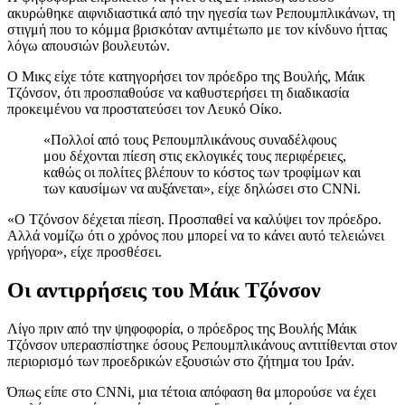
ακυρώθηκε αιφνιδιαστικά από την ηγεσία των Ρεπουμπλικάνων, τη
στιγμή που το κόμμα βρισκόταν αντιμέτωπο με τον κίνδυνο ήττας
λόγω απουσιών βουλευτών.
Ο Μικς είχε τότε κατηγορήσει τον πρόεδρο της Βουλής, Μάικ
Τζόνσον, ότι προσπαθούσε να καθυστερήσει τη διαδικασία
προκειμένου να προστατεύσει τον Λευκό Οίκο.
«Πολλοί από τους Ρεπουμπλικάνους συναδέλφους
μου δέχονται πίεση στις εκλογικές τους περιφέρειες,
καθώς οι πολίτες βλέπουν το κόστος των τροφίμων και
των καυσίμων να αυξάνεται», είχε δηλώσει στο CNNi.
«Ο Τζόνσον δέχεται πίεση. Προσπαθεί να καλύψει τον πρόεδρο.
Αλλά νομίζω ότι ο χρόνος που μπορεί να το κάνει αυτό τελειώνει
γρήγορα», είχε προσθέσει.
Οι αντιρρήσεις του Μάικ Τζόνσον
Λίγο πριν από την ψηφοφορία, ο πρόεδρος της Βουλής Μάικ
Τζόνσον υπερασπίστηκε όσους Ρεπουμπλικάνους αντιτίθενται στον
περιορισμό των προεδρικών εξουσιών στο ζήτημα του Ιράν.
Όπως είπε στο CNNi, μια τέτοια απόφαση θα μπορούσε να έχει