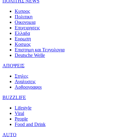
ΠΟΛΙΤΗΣ NEWS
Κυπρος
Πολιτικη
Οικονομια
Επιχειρησεις
Ελλαδα
Ευρωπη
Κοσμος
Επιστημη και Τεχνολογια
Deutsche Welle
ΑΠΟΨΕΙΣ
Στηλες
Αναλυσεις
Αρθρογραφοι
BUZZLIFE
Lifestyle
Viral
People
Food and Drink
AUTO