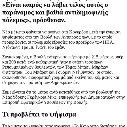
«Είναι καιρός να λάβει τέλος αυτός ο
παράνομος και βαθιά αντιδημοφιλής
πόλεμος», πρόσθεσαν.
Νέο μέτωπο φαίνεται να ανοίγει στο Κογκρέσο μετά την έγκριση
ψηφίσματος από την Βουλή των Αντιπροσώπων, με το οποίο
περιορίζονται οι πολεμικές εξουσίες του προέδρου των ΗΠΑ,
Ντόναλντ Τραμπ, έναντι του
Ιράν
.
Συγκεκριμένα, η Βουλή ενέκρινε το ψήφισμα με 215 ψήφους υπέρ
και 208 κατά, ενώ καθοριστική ήταν η στάση τεσσάρων
Ρεπουμπλικάνων βουλευτών, των Τόμας Μπάσι, Μπράιαν
Φιτζπάτρικ, Τομ Μπάρετ και Γουόρεν Ντέιβιντσον, οι οποίοι
ακολούθησαν διαφορετική γραμμά από εκείνη του κόμματος και
στήριξαν την πρόταση των Δημοκρατικών.
Σημειώνεται ότι το μέτρο αυτό κατατέθηκε από τον βουλευτή της
Νέας Υόρκης Γκρέγκορι Μικς, επικεφαλής των Δημοκρατικών στην
Επιτροπή Εξωτερικών Υποθέσεων της Βουλής.
Τι προβλέπει το ψήφισμα
Το κείμενο του ψηφίσματος αναφέρει «Το Κογκρέσο διατάσσει τον