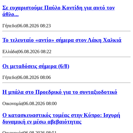
Σε ευχαριστούμε Παύλο Κοντίδη για αυτό τον
άθλο...
Γήπεδο
|
06.08.2026 08:23
Το τελευταίο «αντίο» σήμερα στον Λάκη Χαλκιά
Ελλάδα
|
06.08.2026 08:22
Οι μεταδόσεις σήμερα (6/8)
Γήπεδο
|
06.08.2026 08:06
Η μπάλα στο Προεδρικό για το συνταξιοδοτικό
Οικονομία
|
06.08.2026 08:00
Ο κατασκευαστικός τομέας στην Κύπρο: Ισχυρή
δυναμική εν μέσω αβεβαιότητας
Οικονομία
|
06.08.2026 08:51