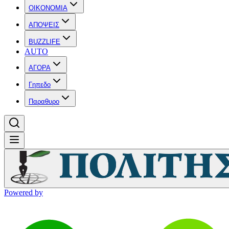
OIKONOMIA
ΑΠΟΨΕΙΣ
BUZZLIFE
AUTO
ΑΓΟΡΑ
Γηπεδο
Παραθυρο
Powered by