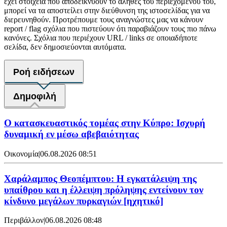
έχει στοιχεία που αποδεικνύουν το αληθές του περιεχομένου του,
μπορεί να τα αποστείλει στην διεύθυνση της ιστοσελίδας για να
διερευνηθούν. Προτρέπουμε τους αναγνώστες μας να κάνουν
report / flag σχόλια που πιστεύουν ότι παραβιάζουν τους πιο πάνω
κανόνες. Σχόλια που περιέχουν URL / links σε οποιαδήποτε
σελίδα, δεν δημοσιεύονται αυτόματα.
Ροή ειδήσεων
Δημοφιλή
Ο κατασκευαστικός τομέας στην Κύπρο: Ισχυρή
δυναμική εν μέσω αβεβαιότητας
Οικονομία
|
06.08.2026 08:51
Χαράλαμπος Θεοπέμπτου: Η εγκατάλειψη της
υπαίθρου και η έλλειψη πρόληψης εντείνουν τον
κίνδυνο μεγάλων πυρκαγιών [ηχητικό]
Περιβάλλον
|
06.08.2026 08:48