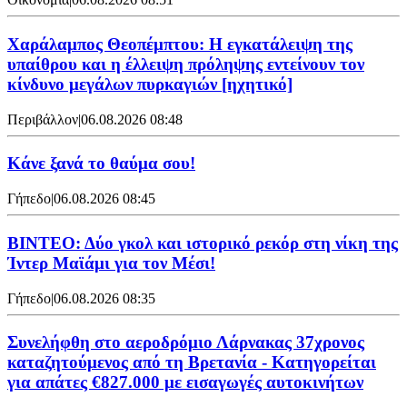
Χαράλαμπος Θεοπέμπτου: Η εγκατάλειψη της
υπαίθρου και η έλλειψη πρόληψης εντείνουν τον
κίνδυνο μεγάλων πυρκαγιών [ηχητικό]
Περιβάλλον
|
06.08.2026 08:48
Κάνε ξανά το θαύμα σου!
Γήπεδο
|
06.08.2026 08:45
ΒΙΝΤΕΟ: Δύο γκολ και ιστορικό ρεκόρ στη νίκη της
Ίντερ Μαϊάμι για τον Μέσι!
Γήπεδο
|
06.08.2026 08:35
Συνελήφθη στο αεροδρόμιο Λάρνακας 37χρονος
καταζητούμενος από τη Βρετανία - Κατηγορείται
για απάτες €827.000 με εισαγωγές αυτοκινήτων