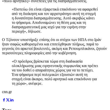
«πολύ αρνητικές» συνέπειες για τις διαπραγματεύσεις.
«Πιστεύω ότι είναι εξαιρετικά επικίνδυνο να αφαιρεθεί
από τη διοίκηση και τον αρχιστράτηγο αυτή τη στιγμή
η δυνατότητα διαπραγμάτευσης. Αυτό ακριβώς κάνει
το ψήφισμα. Αποδυναμώνει τη θέση μας και τη
διαπραγματευτική μας ισχύ για την ειρήνη στην
περιοχή», δήλωσε.
Ο Τζόνσον υποστήριξε επίσης ότι οι στόχοι των ΗΠΑ στο Ιράν
ήταν σαφώς καθορισμένοι και επιτεύχθηκαν πλήρως, παρά το
γεγονός ότι αρκετοί βουλευτές, ακόμη και Ρεπουμπλικάνοι, ζητούν
περισσότερες πληροφορίες από την κυβέρνηση.
«Ο πρόεδρος βρίσκεται τώρα στη διαδικασία
ολοκλήρωσης μιας ειρηνευτικής συμφωνίας και πρέπει
να του δοθεί ο απαραίτητος χώρος για να το πετύχει.
Ένα ψήφισμα περί πολεμικών εξουσιών αυτή τη
στιγμή είναι άκαιρο, πολύ αρνητικό και επικίνδυνο για
τη χώρα», ανέφερε.
cnn.gr