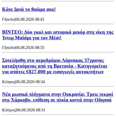
Κάνε ξανά το θαύμα σου!
Γήπεδο
|
06.08.2026 08:45
ΒΙΝΤΕΟ: Δύο γκολ και ιστορικό ρεκόρ στη νίκη της
Ίντερ Μαϊάμι για τον Μέσι!
Γήπεδο
|
06.08.2026 08:35
Συνελήφθη στο αεροδρόμιο Λάρνακας 37χρονος
καταζητούμενος από τη Βρετανία - Κατηγορείται
για απάτες €827.000 με εισαγωγές αυτοκινήτων
Κύπρος
|
06.08.2026 08:34
Νέα ρωσικά πλήγματα στην Ουκρανία: Τρεις νεκροί
στο Χάρκοβο, επίθεση σε πλοία κοντά στην Οδησσό
Κόσμος
|
06.08.2026 08:31