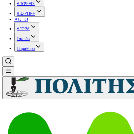
ΑΠΟΨΕΙΣ
BUZZLIFE
AUTO
ΑΓΟΡΑ
Γηπεδο
Παραθυρο