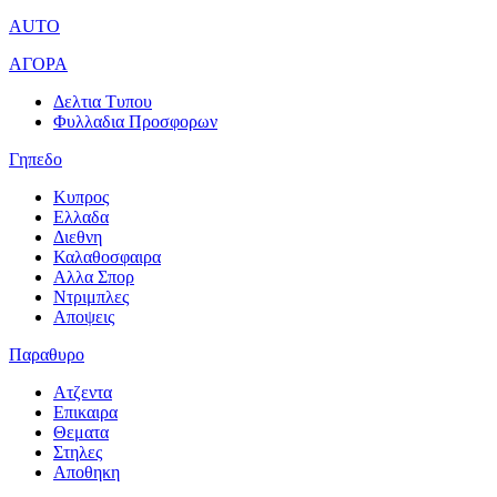
AUTO
ΑΓΟΡΑ
Δελτια Τυπου
Φυλλαδια Προσφορων
Γηπεδο
Κυπρος
Ελλαδα
Διεθνη
Καλαθοσφαιρα
Αλλα Σπορ
Ντριμπλες
Αποψεις
Παραθυρο
Ατζεντα
Επικαιρα
Θεματα
Στηλες
Αποθηκη