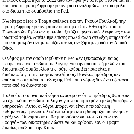
Η Κουκ διορίστηκε το 2022 από τον πρώην πρόεδρο Τζο Μπάιντεν
και είναι η πρώτη Αφροαμερικανή που αναλαμβάνει τέτοιο ρόλο
στο διοικητικό συμβούλιο της Fed.
Νωρίτερα φέτος ο Τραμπ απέλυσε και την Γκουίν Γουίλκοξ, την
πρώτη Αφροαμερικανή που διορίστηκε στην Εθνική Επιτροπή
Εργασιακών Σχέσεων, η οποία εξετάζει εργασιακές διαφορές στον
ιδιωτικό τομέα. Απέπεμψε επίσης πολλά άλλα στελέχη υπηρεσιών
που επί μακρόν αντιμετωπίζονταν ως ανεξάρτητες από τον Λευκό
Οίκο.
Ο νόμος με τον οποίο ιδρύθηκε η Fed δεν ξεκαθαρίζει ποιος
μπορεί να είναι ο «βάσιμος λόγος» για την αποπομπή μελών του
διοικητικού συμβουλίου της, ούτε καθορίζει ποια είναι η
διαδικασία για την απομάκρυνσή τους. Κανένας πρόεδρος δεν
απέλυσε ποτέ κάποιο μέλος της Fed και ο νόμος δεν έχει εξεταστεί
ποτέ από τα δικαστήρια.
Πολλοί ομοσπονδιακοί νόμοι αναφέρουν ότι ο πρόεδρος θα πρέπει
να έχει κάποιον «βάσιμο λόγο» για να απομακρύνει μέλη διαφόρων
υπηρεσιών. Αυτοί οι λόγοι μπορεί ναι είναι η παράλειψη
καθήκοντος, η αναποτελεσματικότητα και η διάπραξη παράνομων
πράξεων. Οι νόμοι αυτοί θα μπορούσαν να αποτελέσουν τον
«οδηγό» των δικαστηρίων ώστε να καθορίσουν εάν ο Τραμπ
δικαίως απέλυσε την Κουκ.