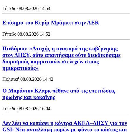
Γήπεδο
|
08.08.2026 14:54
Επίσημο του Κερίμ Μράμπτι στην ΑΕK
Γήπεδο
|
08.08.2026 14:52
Πινδάρου: «Ατυχής η αναφορά της κυβέρνησης
στον ΔΗΣΥ, ούτε απαιτήσαμε ούτε διεκδικήσαμε
διορισμούς κομματικών στελεχών στους
ημικρατικούς»
Πολιτική
|
08.08.2026 14:42
Ο Μπράντον Κλαρκ πέθανε από τις επιπτώσεις
ηρωίνης και κοκαΐνης
Γήπεδο
|
08.08.2026 16:04
Δεν λέει να κοπάσει η κόντρα ΑΚΕΛ–ΔΗΣΥ για τον
GSI: Νέα ανταλλαγή πυρών με φόντο το κόστος και