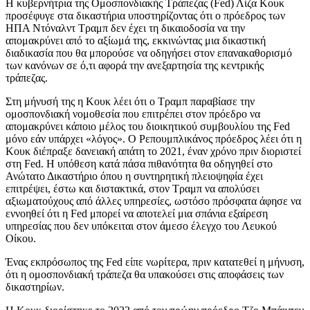
Η κυβερνήτρια της Ομοσπονδιακής Τράπεζας (Fed) Λίζα Κουκ
προσέφυγε στα δικαστήρια υποστηρίζοντας ότι ο πρόεδρος των
ΗΠΑ Ντόναλντ Τραμπ δεν έχει τη δικαιοδοσία να την
απομακρύνει από το αξίωμά της, εκκινώντας μια δικαστική
διαδικασία που θα μπορούσε να οδηγήσει στον επανακαθορισμό
των κανόνων σε ό,τι αφορά την ανεξαρτησία της κεντρικής
τράπεζας.
Στη μήνυσή της η Κουκ λέει ότι ο Τραμπ παραβίασε την
ομοσπονδιακή νομοθεσία που επιτρέπει στον πρόεδρο να
απομακρύνει κάποιο μέλος του διοικητικού συμβουλίου της Fed
μόνο εάν υπάρχει «λόγος». Ο Ρεπουμπλικάνος πρόεδρος λέει ότι η
Κουκ διέπραξε δανειακή απάτη το 2021, έναν χρόνο πριν διοριστεί
στη Fed. Η υπόθεση κατά πάσα πιθανότητα θα οδηγηθεί στο
Ανώτατο Δικαστήριο όπου η συντηρητική πλειοψηφία έχει
επιτρέψει, έστω και διστακτικά, στον Τραμπ να απολύσει
αξιωματούχους από άλλες υπηρεσίες, ωστόσο πρόσφατα άφησε να
εννοηθεί ότι η Fed μπορεί να αποτελεί μια σπάνια εξαίρεση
υπηρεσίας που δεν υπόκειται στον άμεσο έλεγχο του Λευκού
Οίκου.
Ένας εκπρόσωπος της Fed είπε νωρίτερα, πριν κατατεθεί η μήνυση,
ότι η ομοσπονδιακή τράπεζα θα υπακούσει στις αποφάσεις των
δικαστηρίων.