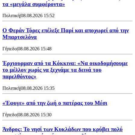
τα «μεγάλα συμφέροντα»
Πολιτική
|
08.08.2026 15:52
Ο Φεράν Τόρες επέλεξε Παρί και αποχωρεί από την
Μπαρτσελόνα
Γήπεδο
|
08.08.2026 15:48
Έρχιουρμαν από τα Κόκκινα: «Να οικοδομήσουμε
το μέλλον χωρίς να ξεχνάμε τα δεινά του
παρελθόντος»
Πολιτική
|
08.08.2026 15:35
«Έφυγε» από την ζωή ο πατέρας του Μέσι
Γήπεδο
|
08.08.2026 15:30
Άνδρος: Το νησί των Κυκλάδων που κρύβει πολύ