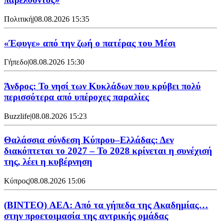
Πολιτική
|
08.08.2026 15:35
«Έφυγε» από την ζωή ο πατέρας του Μέσι
Γήπεδο
|
08.08.2026 15:30
Άνδρος: Το νησί των Κυκλάδων που κρύβει πολύ
περισσότερα από υπέροχες παραλίες
Buzzlife
|
08.08.2026 15:23
Θαλάσσια σύνδεση Κύπρου–Ελλάδας: Δεν
διακόπτεται το 2027 – Το 2028 κρίνεται η συνέχισή
της, λέει η κυβέρνηση
Κύπρος
|
08.08.2026 15:06
(BINTEO) ΑΕΛ: Από τα γήπεδα της Ακαδημίας…
στην προετοιμασία της αντρικής ομάδας