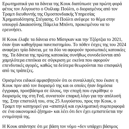
Ερωτηματικά για τα δάνεια της Κουκ διατύπωσε για πρώτη φορά
φέτος τον Αύγουστο ο Ουίλιαμ Πούλτι, ο διορισμένος από τον
Τραμπ διευθυντής της Ομοσπονδιακής Υπηρεσίας
Χρηματοδότησης Στέγασης. Ο Πούλτι ανέφερε το θέμα στην
υπουργό Δικαιοσύνης Πάμελα Μπόντι, προκειμένου να το
ερευνήσει.
Η Κουκ έλαβε τα δάνεια στο Μίσιγκαν και την Τζόρτζια το 2021,
όταν ήταν καθηγήτρια πανεπιστημίου. Το πόθεν έσχες της του 2024
αναφέρει τρία δάνεια, με τα δύο να αφορούν προσωπικές κατοικίες
της. Τα δάνεια της πρώτης κατοικίας συνήθως συνοδεύονται από
χαμηλότερα επιτόκια σε σύγκριση με εκείνα που αφορούν
επενδυτικές αγορές, καθώς τα δεύτερα θεωρούνται πιο επισφαλή
από τις τράπεζες.
Ορισμένοι ειδικοί αμφισβητούν ότι οι συναλλαγές που έκανε η
Κουκ πριν από τον διορισμό της και οι οποίες ήταν δημόσια
έγγραφα, προσβάσιμα σε όλους, την εποχή που εγκρίθηκε ο
διορισμός της στη Fed, συνιστούν επαρκή λόγο για την απόλυσή
της. Στην επιστολή του, στις 25 Αυγούστου, προς την Κουκ, ο
Τραμπ την κατηγορεί για «απατηλή και εγκληματική συμπεριφορά
σε ένα οικονομικό ζήτημα» και λέει ότι δεν έχει εμπιστεύεται την
εντιμότητά της.
Η Κουκ απάντησε ότι με βάση τον νόμο «δεν υπάρχει βάσιμος