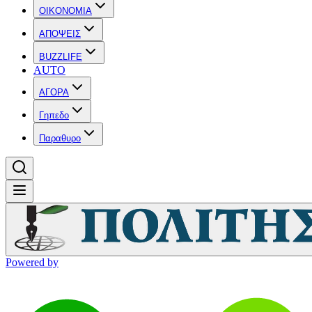
OIKONOMIA
ΑΠΟΨΕΙΣ
BUZZLIFE
AUTO
ΑΓΟΡΑ
Γηπεδο
Παραθυρο
Powered by