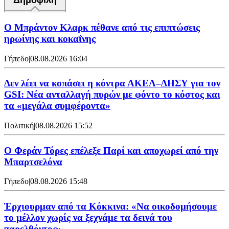
Δημοφιλή
Ο Μπράντον Κλαρκ πέθανε από τις επιπτώσεις
ηρωίνης και κοκαΐνης
Γήπεδο
|
08.08.2026 16:04
Δεν λέει να κοπάσει η κόντρα ΑΚΕΛ–ΔΗΣΥ για τον
GSI: Νέα ανταλλαγή πυρών με φόντο το κόστος και
τα «μεγάλα συμφέροντα»
Πολιτική
|
08.08.2026 15:52
Ο Φεράν Τόρες επέλεξε Παρί και αποχωρεί από την
Μπαρτσελόνα
Γήπεδο
|
08.08.2026 15:48
Έρχιουρμαν από τα Κόκκινα: «Να οικοδομήσουμε
το μέλλον χωρίς να ξεχνάμε τα δεινά του
παρελθόντος»