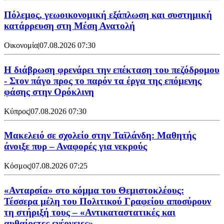
Πόλεμος, γεωοικονομική εξάπλωση και συστημική
κατάρρευση στη Μέση Ανατολή
Οικονομία
|
07.08.2026 07:30
Η διάβρωση φρενάρει την επέκταση του πεζόδρομου
- Στον πάγο προς το παρόν τα έργα της επόμενης
φάσης στην Ορόκλινη
Κύπρος
|
07.08.2026 07:30
Μακελειό σε σχολείο στην Ταϊλάνδη: Μαθητής
άνοιξε πυρ – Αναφορές για νεκρούς
Κόσμος
|
07.08.2026 07:25
«Ανταρσία» στο κόμμα του Θεμιστοκλέους:
Τέσσερα μέλη του Πολιτικού Γραφείου αποσύρουν
τη στήριξή τους – «Αντικαταστατικές και
αυθαίρετες ενέργειες»