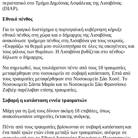
περιστατικό στο Τμήμα Δημόσιας Ασφάλειας της Λισαβόνας
(DIAP).
Εθνικό πένθος
Για το τραγικό δυστύχημα η πορτογαλική κυβέρνηση κήρυξε
εθνικό πένθος στη χώρα και ο δήμαρχος της Λισαβόνας
ανακοίνωσε τριήμερο πένθος στη Λισαβόνα για τους νεκρούς.
«Εκφράζω τα θερμά μου συλλυπητήρια σε όλες τις οικογένειες και
τους φίλους των θυμάτων. Η Λισαβόνα βυθίζεται στο πένθος»
δήλωσε ο δήμαρχος.
Να σημειωθεί, πως τουλάχιστον πέντε από τους 18 τραυματίες
μεταφέρθηκαν στο νοσοκομείο σε σοβαρή κατάσταση. Επτά από
τους τραυματίες μεταφέρθηκαν στο Νοσοκομείο Σάο Χοσέ. Το
Νοσοκομείο Σάντα Μαρία και το Νοσοκομείο Σάο Φρανσίσκο
Ζαβιέρ παρέλαβαν επίσης τραυματίες.
Σοβαρή η κατάσταση εννέα τραυματιών
Μάχη για τη ζωή τους δίνουν ακόμη 18 επιβάτες, όπως
ανακοίνωσανοι υπηρεσίες έκτακτης ανάγκης.
Πέντε από τους τραυματίες βρίσκονται σε σοβαρή κατάσταση και
ένα παιδί τριών ετών είναι μεταξύ των τραυματιών, ανέφερε σε
ανακοίνωσή του το Εθνικό Ινστιτούτο Επειγόντων Περιστατικών