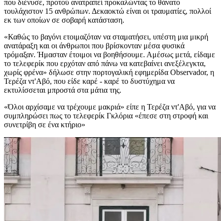
που διένυσε, προτού ανατραπεί προκαλώντας το θάνατο
τουλάχιστον 15 ανθρώπων. Δεκαοκτώ είναι οι τραυματίες, πολλοί
εκ των οποίων σε σοβαρή κατάσταση.
«Καθώς το βαγόνι ετοιμαζόταν να σταματήσει, υπέστη μια μικρή
ανατάραξη και οι άνθρωποι που βρίσκονταν μέσα φυσικά
τρόμαξαν. Ήμασταν έτοιμοι να βοηθήσουμε. Αμέσως μετά, είδαμε
το τελεφερίκ που ερχόταν από πάνω να κατεβαίνει ανεξέλεγκτα,
χωρίς φρένα» δήλωσε στην πορτογαλική εφημερίδα Observador, η
Τερέζα ντ'Αβό, που είδε καρέ - καρέ το δυστύχημα να
εκτυλίσσεται μπροστά στα μάτια της.
«Όλοι αρχίσαμε να τρέχουμε μακριά» είπε η Τερέζα ντ'Αβό, για να
συμπληρώσει πως το τελεφερίκ Γκλόρια «έπεσε στη στροφή και
συνετρίβη σε ένα κτήριο»