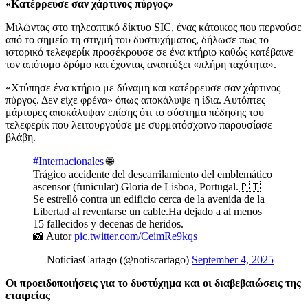
«Κατέρρευσε σαν χάρτινος πύργος»
Μιλώντας στο τηλεοπτικό δίκτυο SIC, ένας κάτοικος που περνούσε
από το σημείο τη στιγμή του δυστυχήματος, δήλωσε πως το
ιστορικό τελεφερίκ προσέκρουσε σε ένα κτήριο καθώς κατέβαινε
τον απότομο δρόμο και έχοντας αναπτύξει «πλήρη ταχύτητα».
«Χτύπησε ένα κτήριο με δύναμη και κατέρρευσε σαν χάρτινος
πύργος. Δεν είχε φρένα» όπως αποκάλυψε η ίδια. Αυτόπτες
μάρτυρες αποκάλυψαν επίσης ότι το σύστημα πέδησης του
τελεφερίκ που λειτουργούσε με συρματόσχοινο παρουσίασε
βλάβη.
#Internacionales
🌐
Trágico accidente del descarrilamiento del emblemático
ascensor (funicular) Gloria de Lisboa, Portugal.🇵🇹
Se estrelló contra un edificio cerca de la avenida de la
Libertad al reventarse un cable.Ha dejado a al menos
15 fallecidos y decenas de heridos.
📸 Autor
pic.twitter.com/CeimRe9kqs
— NoticiasCartago (@notiscartago)
September 4, 2025
Οι προειδοποιήσεις για το δυστύχημα και οι διαβεβαιώσεις της
εταιρείας