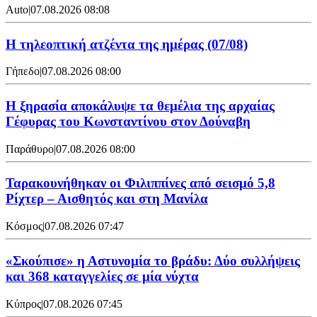
Auto
|
07.08.2026 08:08
Η τηλεοπτική ατζέντα της ημέρας (07/08)
Γήπεδο
|
07.08.2026 08:00
Η ξηρασία αποκάλυψε τα θεμέλια της αρχαίας
Γέφυρας του Κωνσταντίνου στον Δούναβη
Παράθυρο
|
07.08.2026 08:00
Ταρακουνήθηκαν οι Φιλιππίνες από σεισμό 5,8
Ρίχτερ – Αισθητός και στη Μανίλα
Κόσμος
|
07.08.2026 07:47
«Σκούπισε» η Αστυνομία το βράδυ: Δύο συλλήψεις
και 368 καταγγελίες σε μία νύχτα
Κύπρος
|
07.08.2026 07:45