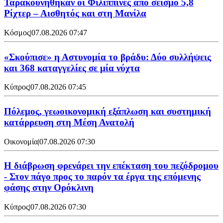
Ταρακουνήθηκαν οι Φιλιππίνες από σεισμό 5,8
Ρίχτερ – Αισθητός και στη Μανίλα
Κόσμος
|
07.08.2026 07:47
«Σκούπισε» η Αστυνομία το βράδυ: Δύο συλλήψεις
και 368 καταγγελίες σε μία νύχτα
Κύπρος
|
07.08.2026 07:45
Πόλεμος, γεωοικονομική εξάπλωση και συστημική
κατάρρευση στη Μέση Ανατολή
Οικονομία
|
07.08.2026 07:30
Η διάβρωση φρενάρει την επέκταση του πεζόδρομου
- Στον πάγο προς το παρόν τα έργα της επόμενης
φάσης στην Ορόκλινη
Κύπρος
|
07.08.2026 07:30