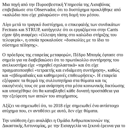
Μια πηγή από την Πυροσβεστική Υπηρεσία της Λισαβόνας
επιβεβαίωσε στο Observador, ότι το δυστύχημα προκλήθηκε από
«καλώδιο που είχε χαλαρώσει» στη δομή του μέσου.
Λίγο μετά το τραγικό δυστύχημα, ο επικεφαλής των συνδικάτων
Fectrans και STRUP, κατήγγειλε ότι οι εργαζόμενοι στην Carris
είχαν ήδη αναφέρει «έλλειψη τάσης στο καλώδιο στήριξης του
τελεφερίκ», η οποία προκαλούσε «δυσκολίες με το ίδιο το
σύστημα πέδησης».
Ο πρόεδρος της εταιρείας μεταφορών, Πέδρο Μπογάς έφτασε στο
σημείο για να διαβεβαιώσει ότι το πρωτόκολλο συντήρησης του
ανελκυστήρα είχε «τηρηθεί σχολαστικά» και ότι είχε
πραγματοποιηθεί «τετραετής και ενδιάμεση συντήρηση», καθώς
και «εβδομαδιαίες και καθημερινές επιθεωρήσεις». Η εταιρεία
εξέφρασε τα θερμά της συλλυπητήρια στα θύματα και τις
οικογένειές τους σε μια ανάρτηση στα μέσα κοινωνικής δικτύωσης
και υποσχέθηκε ότι θα καταβληθεί κάθε δυνατή προσπάθεια για
την εξεύρεση των αιτιών του ατυχήματος.
Αξίζει να σημειωθεί ότι, το 2018 είχε σημειωθεί ένα αντίστοιχο
ατύχημα που, εν αντιθέσει με αυτό, δεν είχε θύματα.
Την υπόθεση έχει αναλάβει η Ομάδα Ανθρωποκτονιών της
Δικαστικής Αστυνομίας, με την Εισαγγελία να ξεκινά έρευνα για το