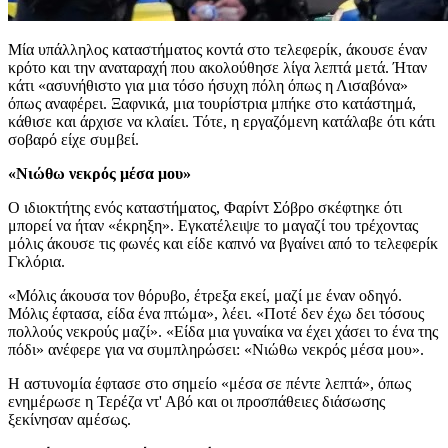
Μία υπάλληλος καταστήματος κοντά στο τελεφερίκ, άκουσε έναν
κρότο και την αναταραχή που ακολούθησε λίγα λεπτά μετά. Ήταν
κάτι «ασυνήθιστο για μια τόσο ήσυχη πόλη όπως η Λισαβόνα»
όπως αναφέρει. Ξαφνικά, μια τουρίστρια μπήκε στο κατάστημά,
κάθισε και άρχισε να κλαίει. Τότε, η εργαζόμενη κατάλαβε ότι κάτι
σοβαρό είχε συμβεί.
«Νιώθω νεκρός μέσα μου»
Ο ιδιοκτήτης ενός καταστήματος, Φαρίντ Σόβρο σκέφτηκε ότι
μπορεί να ήταν «έκρηξη». Εγκατέλειψε το μαγαζί του τρέχοντας
μόλις άκουσε τις φωνές και είδε καπνό να βγαίνει από το τελεφερίκ
Γκλόρια.
«Μόλις άκουσα τον θόρυβο, έτρεξα εκεί, μαζί με έναν οδηγό.
Μόλις έφτασα, είδα ένα πτώμα», λέει. «Ποτέ δεν έχω δει τόσους
πολλούς νεκρούς μαζί». «Είδα μια γυναίκα να έχει χάσει το ένα της
πόδι» ανέφερε για να συμπληρώσει: «Νιώθω νεκρός μέσα μου».
Η αστυνομία έφτασε στο σημείο «μέσα σε πέντε λεπτά», όπως
ενημέρωσε η Τερέζα ντ' Αβό και οι προσπάθειες διάσωσης
ξεκίνησαν αμέσως.