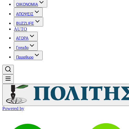
OIKONOMIA
ΑΠΟΨΕΙΣ
BUZZLIFE
AUTO
ΑΓΟΡΑ
Γηπεδο
Παραθυρο
Powered by