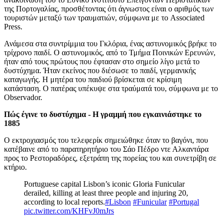
της Πορτογαλίας, προσθέτοντας ότι άγνωστος είναι ο αριθμός των
τουριστών μεταξύ των τραυματιών, σύμφωνα με το Associated
Press.
Ανάμεσα στα συντρίμμια του Γκλόρια, ένας αστυνομικός βρήκε το
τρίχρονο παιδί. Ο αστυνομικός, από το Τμήμα Ποινικών Ερευνών,
ήταν από τους πρώτους που έφτασαν στο σημείο λίγο μετά το
δυστύχημα. Ήταν εκείνος που διέσωσε το παιδί, γερμανικής
καταγωγής. Η μητέρα του παιδιού βρίσκεται σε κρίσιμη
κατάσταση. Ο πατέρας υπέκυψε στα τραύματά του, σύμφωνα με το
Observador.
Πώς έγινε το δυστύχημα - Η γραμμή που εγκαινιάστηκε το
1885
Ο εκτροχιασμός του τελεφερίκ σημειώθηκε όταν το βαγόνι, που
κατέβαινε από το παρατηρητήριο του Σάο Πέδρο ντε Αλκαντάρα
προς το Ρεστοραδόρες, εξετράπη της πορείας του και συνετρίβη σε
κτήριο.
Portuguese capital Lisbon’s iconic Gloria Funicular
derailed, killing at least three people and injuring 20,
according to local reports.
#Lisbon
#Funicular
#Portugal
pic.twitter.com/KHFvJ0mJrs