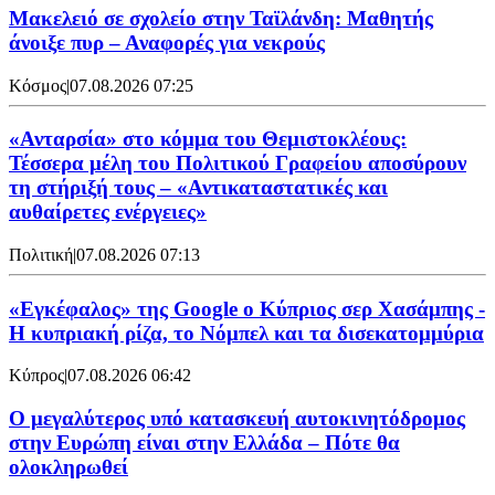
Μακελειό σε σχολείο στην Ταϊλάνδη: Μαθητής
άνοιξε πυρ – Αναφορές για νεκρούς
Κόσμος
|
07.08.2026 07:25
«Ανταρσία» στο κόμμα του Θεμιστοκλέους:
Τέσσερα μέλη του Πολιτικού Γραφείου αποσύρουν
τη στήριξή τους – «Αντικαταστατικές και
αυθαίρετες ενέργειες»
Πολιτική
|
07.08.2026 07:13
«Εγκέφαλος» της Google ο Κύπριος σερ Χασάμπης -
Η κυπριακή ρίζα, το Νόμπελ και τα δισεκατομμύρια
Κύπρος
|
07.08.2026 06:42
Ο μεγαλύτερος υπό κατασκευή αυτοκινητόδρομος
στην Ευρώπη είναι στην Ελλάδα – Πότε θα
ολοκληρωθεί