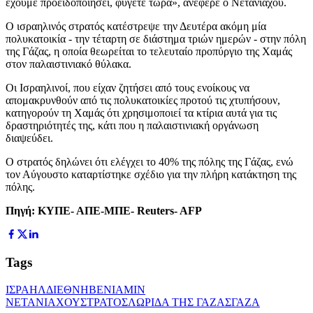
έχουμε προειδοποιήσει, φύγετε τώρα», ανέφερε ο Νετανιάχου.
Ο ισραηλινός στρατός κατέστρεψε την Δευτέρα ακόμη μία
πολυκατοικία - την τέταρτη σε διάστημα τριών ημερών - στην πόλη
της Γάζας, η οποία θεωρείται το τελευταίο προπύργιο της Χαμάς
στον παλαιστινιακό θύλακα.
Οι Ισραηλινοί, που είχαν ζητήσει από τους ενοίκους να
απομακρυνθούν από τις πολυκατοικίες προτού τις χτυπήσουν,
κατηγορούν τη Χαμάς ότι χρησιμοποιεί τα κτίρια αυτά για τις
δραστηριότητές της, κάτι που η παλαιστινιακή οργάνωση
διαψεύδει.
Ο στρατός δηλώνει ότι ελέγχει το 40% της πόλης της Γάζας, ενώ
τον Αύγουστο καταρτίστηκε σχέδιο για την πλήρη κατάκτηση της
πόλης.
Πηγή: ΚΥΠΕ- ΑΠΕ-ΜΠΕ- Reuters- AFP
Tags
ΙΣΡΑΗΛ
ΔΙΕΘΝΗ
ΒΕΝΙΑΜΙΝ
ΝΕΤΑΝΙΑΧΟΥ
ΣΤΡΑΤΟΣ
ΛΩΡΙΔΑ ΤΗΣ ΓΑΖΑΣ
ΓΑΖΑ