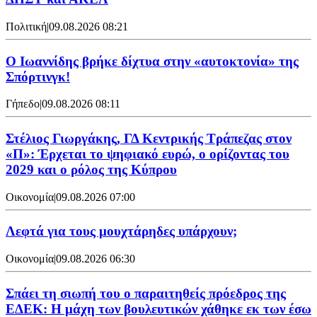
Πολιτική
|
09.08.2026 08:21
Ο Ιωαννίδης βρήκε δίχτυα στην «αυτοκτονία» της
Σπόρτινγκ!
Γήπεδο
|
09.08.2026 08:11
Στέλιος Γιωργάκης, ΓΔ Κεντρικής Τράπεζας στον
«Π»: Έρχεται το ψηφιακό ευρώ, ο ορίζοντας του
2029 και ο ρόλος της Κύπρου
Οικονομία
|
09.08.2026 07:00
Λεφτά για τους μουχτάρηδες υπάρχουν;
Οικονομία
|
09.08.2026 06:30
Σπάει τη σιωπή του ο παραιτηθείς πρόεδρος της
ΕΔΕΚ: Η μάχη των βουλευτικών χάθηκε εκ των έσω