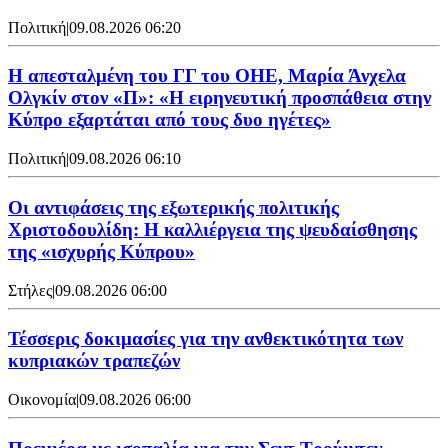
Πολιτική
|
09.08.2026 06:20
Η απεσταλμένη του ΓΓ του ΟΗΕ, Μαρία Άνχελα
Ολγκίν στον «Π»: «Η ειρηνευτική προσπάθεια στην
Κύπρο εξαρτάται από τους δυο ηγέτες»
Πολιτική
|
09.08.2026 06:10
Οι αντιφάσεις της εξωτερικής πολιτικής
Χριστοδουλίδη: Η καλλιέργεια της ψευδαίσθησης
της «ισχυρής Κύπρου»
Στήλες
|
09.08.2026 06:00
Τέσσερις δοκιμασίες για την ανθεκτικότητα των
κυπριακών τραπεζών
Οικονομία
|
09.08.2026 06:00