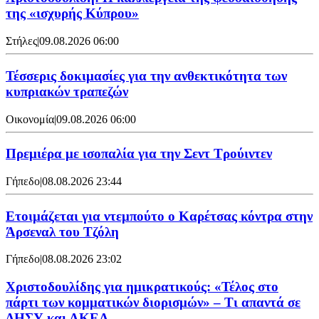
της «ισχυρής Κύπρου»
Στήλες
|
09.08.2026 06:00
Τέσσερις δοκιμασίες για την ανθεκτικότητα των
κυπριακών τραπεζών
Οικονομία
|
09.08.2026 06:00
Πρεμιέρα με ισοπαλία για την Σεντ Τρούιντεν
Γήπεδο
|
08.08.2026 23:44
Ετοιμάζεται για ντεμπούτο ο Καρέτσας κόντρα στην
Άρσεναλ του Τζόλη
Γήπεδο
|
08.08.2026 23:02
Χριστοδουλίδης για ημικρατικούς: «Τέλος στο
πάρτι των κομματικών διορισμών» – Τι απαντά σε
ΔΗΣΥ και ΑΚΕΛ