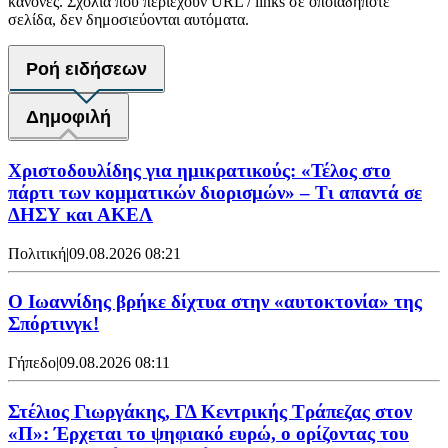
κανόνες. Σχόλια που περιέχουν URL / links σε οποιαδήποτε
σελίδα, δεν δημοσιεύονται αυτόματα.
Ροή ειδήσεων
Δημοφιλή
Χριστοδουλίδης για ημικρατικούς: «Τέλος στο
πάρτι των κομματικών διορισμών» – Τι απαντά σε
ΔΗΣΥ και ΑΚΕΛ
Πολιτική
|
09.08.2026 08:21
Ο Ιωαννίδης βρήκε δίχτυα στην «αυτοκτονία» της
Σπόρτινγκ!
Γήπεδο
|
09.08.2026 08:11
Στέλιος Γιωργάκης, ΓΔ Κεντρικής Τράπεζας στον
«Π»: Έρχεται το ψηφιακό ευρώ, ο ορίζοντας του