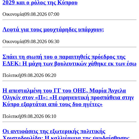
2029 και ο ρόλος της Κύπρου
Οικονομία
|
09.08.2026 07:00
Λεφτά για τους μουχτάρηδες υπάρχουν;
Οικονομία
|
09.08.2026 06:30
Σπάει τη σιωπή του ο παραιτηθείς πρόεδρος της
ΕΔΕΚ: Η μάχη των βουλευτικών χάθηκε εκ των έσω
Πολιτική
|
09.08.2026 06:20
Η απεσταλμένη του ΓΓ του ΟΗΕ, Μαρία Άνχελα
Ολγκίν στον «Π»: «Η ειρηνευτική προσπάθεια στην
Κύπρο εξαρτάται από τους δυο ηγέτες»
Πολιτική
|
09.08.2026 06:10
Οι αντιφάσεις της εξωτερικής πολιτικής
Χριστοδουλίδη: Η καλλιέργεια της ψευδαίσθησης