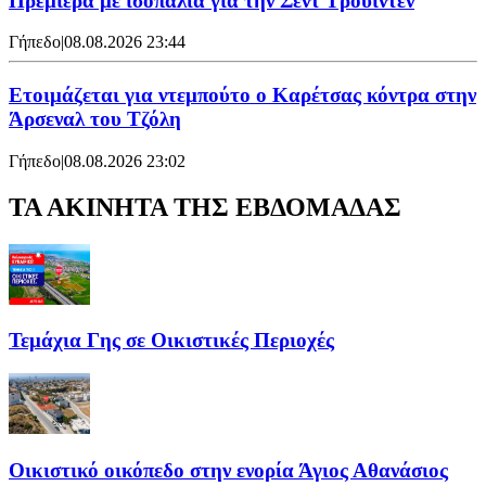
Πρεμιέρα με ισοπαλία για την Σεντ Τρούιντεν
Γήπεδο
|
08.08.2026 23:44
Ετοιμάζεται για ντεμπούτο ο Καρέτσας κόντρα στην
Άρσεναλ του Τζόλη
Γήπεδο
|
08.08.2026 23:02
ΤΑ ΑΚΙΝΗΤΑ ΤΗΣ ΕΒΔΟΜΑΔΑΣ
Τεμάχια Γης σε Οικιστικές Περιοχές
Οικιστικό οικόπεδο στην ενορία Άγιος Αθανάσιος