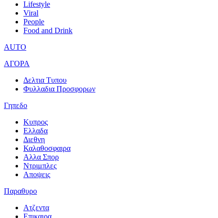
Lifestyle
Viral
People
Food and Drink
AUTO
ΑΓΟΡΑ
Δελτια Τυπου
Φυλλαδια Προσφορων
Γηπεδο
Κυπρος
Ελλαδα
Διεθνη
Καλαθοσφαιρα
Αλλα Σπορ
Ντριμπλες
Αποψεις
Παραθυρο
Ατζεντα
Επικαιρα