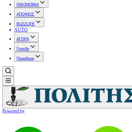
OIKONOMIA
ΑΠΟΨΕΙΣ
BUZZLIFE
AUTO
ΑΓΟΡΑ
Γηπεδο
Παραθυρο
Powered by