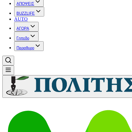
ΑΠΟΨΕΙΣ
BUZZLIFE
AUTO
ΑΓΟΡΑ
Γηπεδο
Παραθυρο