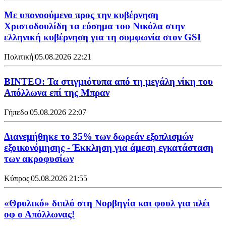
Με υπονοούμενο προς την κυβέρνηση
Χριστοδουλίδη τα εύσημα του Νικόλα στην
ελληνική κυβέρνηση για τη συμφωνία στον GSI
Πολιτική
|
05.08.2026 22:21
ΒΙΝΤΕΟ: Τα στιγμιότυπα από τη μεγάλη νίκη του
Απόλλωνα επί της Μπραν
Γήπεδο
|
05.08.2026 22:07
Διανεμήθηκε το 35% των δωρεάν εξοπλισμών
εξοικονόμησης - Έκκληση για άμεση εγκατάσταση
των ακροφυσίων
Κύπρος
|
05.08.2026 21:55
«Θρυλικό» διπλό στη Νορβηγία και φουλ για πλέι
οφ ο Απόλλωνας!