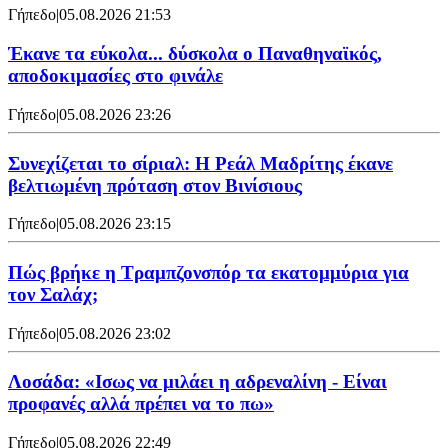
Γήπεδο
|
05.08.2026 21:53
Έκανε τα εύκολα... δύσκολα ο Παναθηναϊκός,
αποδοκιμασίες στο φινάλε
Γήπεδο
|
05.08.2026 23:26
Συνεχίζεται το σίριαλ: Η Ρεάλ Μαδρίτης έκανε
βελτιωμένη πρόταση στον Βινίσιους
Γήπεδο
|
05.08.2026 23:15
Πώς βρήκε η Τραμπζονσπόρ τα εκατομμύρια για
τον Σαλάχ;
Γήπεδο
|
05.08.2026 23:02
Λοσάδα: «Ισως να μιλάει η αδρεναλίνη - Είναι
προφανές αλλά πρέπει να το πω»
Γήπεδο
|
05.08.2026 22:49