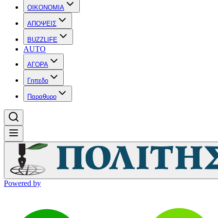
OIKONOMIA
ΑΠΟΨΕΙΣ
BUZZLIFE
AUTO
ΑΓΟΡΑ
Γηπεδο
Παραθυρο
Powered by