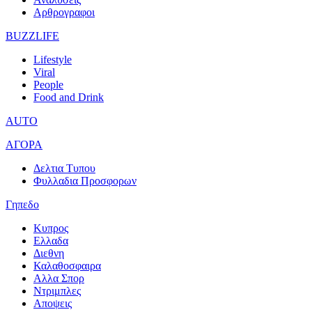
Αρθρογραφοι
BUZZLIFE
Lifestyle
Viral
People
Food and Drink
AUTO
ΑΓΟΡΑ
Δελτια Τυπου
Φυλλαδια Προσφορων
Γηπεδο
Κυπρος
Ελλαδα
Διεθνη
Καλαθοσφαιρα
Αλλα Σπορ
Ντριμπλες
Αποψεις