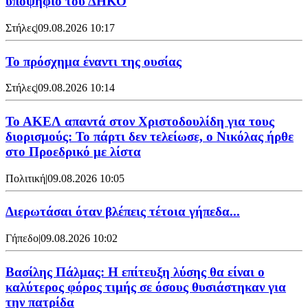
υποψήφιο του ΔΗΚΟ
Στήλες
|
09.08.2026 10:17
Το πρόσχημα έναντι της ουσίας
Στήλες
|
09.08.2026 10:14
Το ΑΚΕΛ απαντά στον Χριστοδουλίδη για τους
διορισμούς: Το πάρτι δεν τελείωσε, ο Νικόλας ήρθε
στο Προεδρικό με λίστα
Πολιτική
|
09.08.2026 10:05
Διερωτάσαι όταν βλέπεις τέτοια γήπεδα...
Γήπεδο
|
09.08.2026 10:02
Βασίλης Πάλμας: Η επίτευξη λύσης θα είναι ο
καλύτερος φόρος τιμής σε όσους θυσιάστηκαν για
την πατρίδα