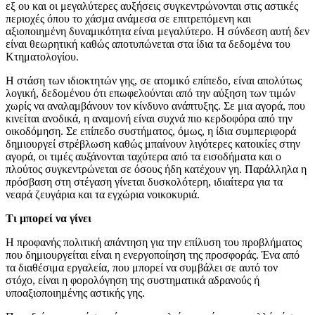
εξ ου και οι μεγαλύτερες αυξήσεις συγκεντρώνονται στις αστικές
περιοχές όπου το χάσμα ανάμεσα σε επιτρεπόμενη και
αξιοποιημένη δυναμικότητα είναι μεγαλύτερο. Η σύνδεση αυτή δεν
είναι θεωρητική καθώς αποτυπώνεται στα ίδια τα δεδομένα του
Κτηματολογίου.
Η στάση των ιδιοκτητών γης, σε ατομικό επίπεδο, είναι απολύτως
λογική, δεδομένου ότι επωφελούνται από την αύξηση των τιμών
χωρίς να αναλαμβάνουν τον κίνδυνο ανάπτυξης. Σε μια αγορά, που
κινείται ανοδικά, η αναμονή είναι συχνά πιο κερδοφόρα από την
οικοδόμηση. Σε επίπεδο συστήματος, όμως, η ίδια συμπεριφορά
δημιουργεί στρέβλωση καθώς μπαίνουν λιγότερες κατοικίες στην
αγορά, οι τιμές αυξάνονται ταχύτερα από τα εισοδήματα και ο
πλούτος συγκεντρώνεται σε όσους ήδη κατέχουν γη. Παράλληλα η
πρόσβαση στη στέγαση γίνεται δυσκολότερη, ιδιαίτερα για τα
νεαρά ζευγάρια και τα εγχώρια νοικοκυριά.
Τι μπορεί να γίνει
Η προφανής πολιτική απάντηση για την επίλυση του προβλήματος
που δημιουργείται είναι η ενεργοποίηση της προσφοράς. Ένα από
τα διαθέσιμα εργαλεία, που μπορεί να συμβάλει σε αυτό τον
στόχο, είναι η φορολόγηση της συστηματικά αδρανούς ή
υποαξιοποιημένης αστικής γης.