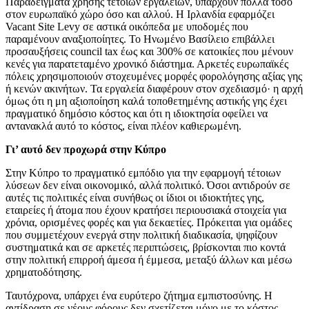
Παραδείγματα χρήσης τέτοιων εργαλείων, υπάρχουν πολλά τόσο
στον ευρωπαϊκό χώρο όσο και αλλού. Η Ιρλανδία εφαρμόζει
Vacant Site Levy σε αστικά οικόπεδα με υποδομές που
παραμένουν αναξιοποίητες. Το Ηνωμένο Βασίλειο επιβάλλει
προσαυξήσεις council tax έως και 300% σε κατοικίες που μένουν
κενές για παρατεταμένο χρονικό διάστημα. Αρκετές ευρωπαϊκές
πόλεις χρησιμοποιούν στοχευμένες μορφές φορολόγησης αξίας γης
ή κενών ακινήτων. Τα εργαλεία διαφέρουν στον σχεδιασμό· η αρχή
όμως ότι η μη αξιοποίηση καλά τοποθετημένης αστικής γης έχει
πραγματικό δημόσιο κόστος και ότι η ιδιοκτησία οφείλει να
αντανακλά αυτό το κόστος, είναι πλέον καθιερωμένη.
Γι’ αυτό δεν προχωρά στην Κύπρο
Στην Κύπρο το πραγματικό εμπόδιο για την εφαρμογή τέτοιων
λύσεων δεν είναι οικονομικό, αλλά πολιτικό. Όσοι αντιδρούν σε
αυτές τις πολιτικές είναι συνήθως οι ίδιοι οι ιδιοκτήτες γης,
εταιρείες ή άτομα που έχουν κρατήσει περιουσιακά στοιχεία για
χρόνια, ορισμένες φορές και για δεκαετίες. Πρόκειται για ομάδες
που συμμετέχουν ενεργά στην πολιτική διαδικασία, ψηφίζουν
συστηματικά και σε αρκετές περιπτώσεις, βρίσκονται πιο κοντά
στην πολιτική επιρροή άμεσα ή έμμεσα, μεταξύ άλλων και μέσω
χρηματοδότησης.
Ταυτόχρονα, υπάρχει ένα ευρύτερο ζήτημα εμπιστοσύνης. Η
αντίδραση σε νέους φόρους δεν σχετίζεται μόνο με το κόστος,