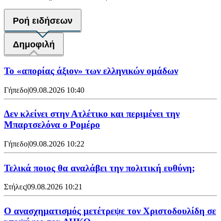
Ροή ειδήσεων
Δημοφιλή
Το «απορίας άξιον» των ελληνικών ομάδων
Γήπεδο
|
09.08.2026 10:40
Δεν κλείνει στην Ατλέτικο και περιμένει την
Μπαρτσελόνα ο Ρομέρο
Γήπεδο
|
09.08.2026 10:22
Τελικά ποιος θα αναλάβει την πολιτική ευθύνη;
Στήλες
|
09.08.2026 10:21
Ο ανασχηματισμός μετέτρεψε τον Χριστοδουλίδη σε