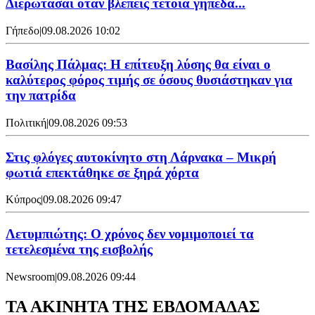
Διερωτάσαι όταν βλέπεις τέτοια γήπεδα...
Γήπεδο
|
09.08.2026 10:02
Βασίλης Πάλμας: Η επίτευξη λύσης θα είναι ο
καλύτερος φόρος τιμής σε όσους θυσιάστηκαν για
την πατρίδα
Πολιτική
|
09.08.2026 09:53
Στις φλόγες αυτοκίνητο στη Λάρνακα – Μικρή
φωτιά επεκτάθηκε σε ξηρά χόρτα
Κύπρος
|
09.08.2026 09:47
Λετυμπιώτης: Ο χρόνος δεν νομιμοποιεί τα
τετελεσμένα της εισβολής
Newsroom
|
09.08.2026 09:44
ΤΑ ΑΚΙΝΗΤΑ ΤΗΣ ΕΒΔΟΜΑΔΑΣ