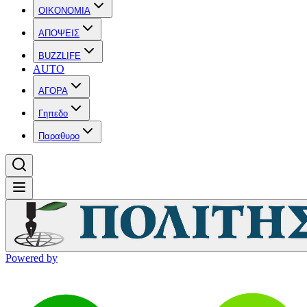
OIKONOMIA
ΑΠΟΨΕΙΣ
BUZZLIFE
AUTO
ΑΓΟΡΑ
Γηπεδο
Παραθυρο
Powered by