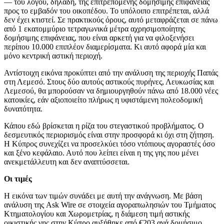
— του λόγου, δηλαδή, της επιτρεπόμενης δομήσιμης επιφάνειας
προς το εμβαδόν του οικοπέδου. Το υπόλοιπο επιτρέπεται, αλλά
δεν έχει κτιστεί. Σε πρακτικούς όρους, αυτό μεταφράζεται σε πάνω
από 1 εκατομμύριο τετραγωνικά μέτρα αχρησιμοποίητης
δομήσιμης επιφάνειας, που είναι αρκετή για να φιλοξενήσει
περίπου 10.000 επιπλέον διαμερίσματα. Κι αυτό αφορά μία και
μόνο κεντρική αστική περιοχή.
Αντίστοιχη εικόνα προκύπτει από την ανάλυση της περιοχής Παπάς
στη Λεμεσό. Στους δύο αυτούς αστικούς πυρήνες, Λευκωσίας και
Λεμεσού, θα μπορούσαν να δημιουργηθούν πάνω από 18.000 νέες
κατοικίες, εάν αξιοποιείτο πλήρως η υφιστάμενη πολεοδομική
δυνατότητα.
Κάπου εδώ βρίσκεται η ρίζα του στεγαστικού προβλήματος. Ο
δεσμευτικός περιορισμός είναι στην προσφορά κι όχι στη ζήτηση.
Η Κύπρος συνεχίζει να προσελκύει τόσο ντόπιους αγοραστές όσο
και ξένο κεφάλαιο. Αυτό που λείπει είναι η της γης που μένει
ανεκμετάλλευτη και δεν αναπτύσσεται.
Οι τιμές
Η εικόνα των τιμών συνάδει με αυτή την ανάγνωση. Με βάση
ανάλυση της Ask Wire σε στοιχεία αγοραπωλησιών του Τμήματος
Κτηματολογίου και Χωρομετρίας, η διάμεση τιμή αστικής
οικιστικής γης στην Κύπρο αυξήθηκε από €203 ανά δομήσιμο