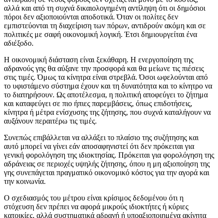
αλλά και από τη συχνά δικαιολογημένη αντίληψη ότι οι δημόσιοι
πόροι δεν αξιοποιούνται αποδοτικά. Όταν οι πολίτες δεν
εμπιστεύονται τη διαχείριση των πόρων, αντιδρούν ακόμη και σε
πολιτικές με σαφή οικονομική λογική. Έτσι δημιουργείται ένα
αδιέξοδο.
Η οικονομική διάσταση είναι ξεκάθαρη. Η ενεργοποίηση της
αδρανούς γης θα αύξανε την προσφορά και θα μείωνε τις πιέσεις
στις τιμές. Όμως τα κίνητρα είναι στρεβλά. Όσοι ωφελούνται από
το υφιστάμενο σύστημα έχουν και τη δυνατότητα και το κίνητρο να
το διατηρήσουν. Ως αποτέλεσμα, η πολιτική αποφεύγει το ζήτημα
και καταφεύγει σε πιο ήπιες παρεμβάσεις, όπως επιδοτήσεις,
κίνητρα ή μέτρα ενίσχυσης της ζήτησης, που συχνά καταλήγουν να
αυξάνουν περαιτέρω τις τιμές.
Συνεπώς επιβάλλεται να αλλάξει το πλαίσιο της συζήτησης και
αυτό μπορεί να γίνει εάν αποσαφηνιστεί ότι δεν πρόκειται για
γενική φορολόγηση της ιδιοκτησίας. Πρόκειται για φορολόγηση της
αδράνειας σε περιοχές υψηλής ζήτησης, όπου η μη αξιοποίηση της
γης συνεπάγεται πραγματικό οικονομικό κόστος για την αγορά και
την κοινωνία.
Ο σχεδιασμός του μέτρου είναι κρίσιμος δεδομένου ότι η
στόχευση δεν πρέπει να αφορά μικρούς ιδιοκτήτες ή κύριες
κατοικίες, αλλά συστηματικά αδρανή ή υποαξιοποιημένα ακίνητα