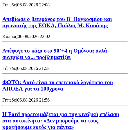
Γήπεδο
|
06.08.2026 22:08
Απεβίωσε ο βετεράνος του Β' Παγκοσμίου και
αγωνιστής της ΕΟΚΑ, Παύλος Μ. Κασάπης
Κύπρος
|
06.08.2026 22:02
Απέφυγε το κάζο στο 90’+4 η Ομόνοια αλλά
συνεχίζει να... προβληματίζει
Γήπεδο
|
06.08.2026 21:58
ΦΩΤΟ: Αυτό είναι το επετειακό λογότυπο του
ΑΠΟΕΛ για τα 100χρονα
Γήπεδο
|
06.08.2026 21:56
Η Ford προετοιμάζεται για την κινεζική επέλαση
στα αυτοκίνητα: «Δεν μπορούμε να τους
κρατήσουμε εκτός για πάντα»