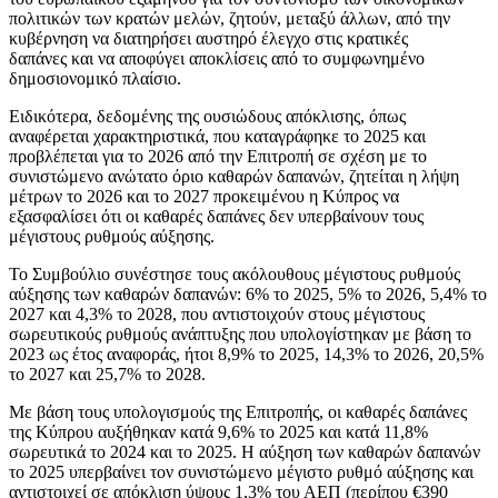
πολιτικών των κρατών μελών, ζητούν, μεταξύ άλλων, από την
κυβέρνηση να διατηρήσει αυστηρό έλεγχο στις κρατικές
δαπάνες και να αποφύγει αποκλίσεις από το συμφωνημένο
δημοσιονομικό πλαίσιο.
Ειδικότερα, δεδομένης της ουσιώδους απόκλισης, όπως
αναφέρεται χαρακτηριστικά, που καταγράφηκε το 2025 και
προβλέπεται για το 2026 από την Επιτροπή σε σχέση με το
συνιστώμενο ανώτατο όριο καθαρών δαπανών, ζητείται η λήψη
μέτρων το 2026 και το 2027 προκειμένου η Κύπρος να
εξασφαλίσει ότι οι καθαρές δαπάνες δεν υπερβαίνουν τους
μέγιστους ρυθμούς αύξησης.
Το Συμβούλιο συνέστησε τους ακόλουθους μέγιστους ρυθμούς
αύξησης των καθαρών δαπανών: 6% το 2025, 5% το 2026, 5,4% το
2027 και 4,3% το 2028, που αντιστοιχούν στους μέγιστους
σωρευτικούς ρυθμούς ανάπτυξης που υπολογίστηκαν με βάση το
2023 ως έτος αναφοράς, ήτοι 8,9% το 2025, 14,3% το 2026, 20,5%
το 2027 και 25,7% το 2028.
Με βάση τους υπολογισμούς της Επιτροπής, οι καθαρές δαπάνες
της Κύπρου αυξήθηκαν κατά 9,6% το 2025 και κατά 11,8%
σωρευτικά το 2024 και το 2025. Η αύξηση των καθαρών δαπανών
το 2025 υπερβαίνει τον συνιστώμενο μέγιστο ρυθμό αύξησης και
αντιστοιχεί σε απόκλιση ύψους 1,3% του ΑΕΠ (περίπου €390