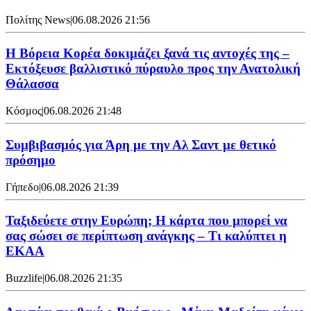
Πολίτης News
|
06.08.2026 21:56
Η Βόρεια Κορέα δοκιμάζει ξανά τις αντοχές της –
Εκτόξευσε βαλλιστικό πύραυλο προς την Ανατολική
Θάλασσα
Κόσμος
|
06.08.2026 21:48
Συμβιβασμός για Άρη με την Αλ Σαντ με θετικό
πρόσημο
Γήπεδο
|
06.08.2026 21:39
Ταξιδεύετε στην Ευρώπη; Η κάρτα που μπορεί να
σας σώσει σε περίπτωση ανάγκης – Τι καλύπτει η
ΕΚΑΑ
Buzzlife
|
06.08.2026 21:35