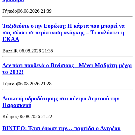
Γήπεδο
|
06.08.2026 21:39
Ταξιδεύετε στην Ευρώπη; Η κάρτα που μπορεί να
σας σώσει σε περίπτωση ανάγκης – Τι καλύπτει η
ΕΚΑΑ
Buzzlife
|
06.08.2026 21:35
Δεν πάει πουθενά ο Βινίσιους - Μένει Μαδρίτη μέχρι
το 2032!
Γήπεδο
|
06.08.2026 21:28
Διακοπή υδροδότησης στο κέντρο Λεμεσού την
Παρασκευή
Κύπρος
|
06.08.2026 21:22
ΒΙΝΤΕΟ: Έτσι έσωσε την… παρτίδα ο Αντρέου