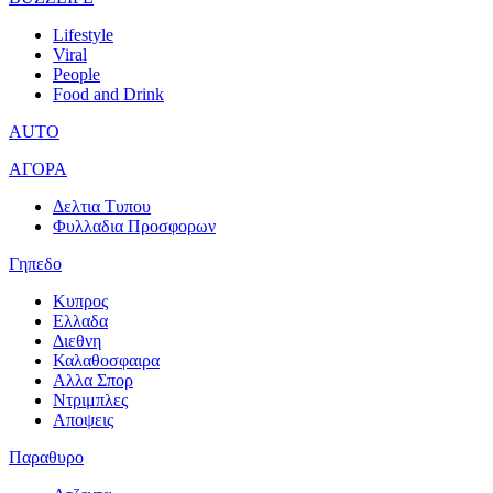
Lifestyle
Viral
People
Food and Drink
AUTO
ΑΓΟΡΑ
Δελτια Τυπου
Φυλλαδια Προσφορων
Γηπεδο
Κυπρος
Ελλαδα
Διεθνη
Καλαθοσφαιρα
Αλλα Σπορ
Ντριμπλες
Αποψεις
Παραθυρο