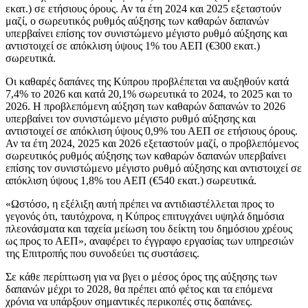
εκατ.) σε ετήσιους όρους. Αν τα έτη 2024 και 2025 εξεταστούν
μαζί, ο σωρευτικός ρυθμός αύξησης των καθαρών δαπανών
υπερβαίνει επίσης τον συνιστώμενο μέγιστο ρυθμό αύξησης και
αντιστοιχεί σε απόκλιση ύψους 1% του ΑΕΠ (€300 εκατ.)
σωρευτικά.
Οι καθαρές δαπάνες της Κύπρου προβλέπεται να αυξηθούν κατά
7,4% το 2026 και κατά 20,1% σωρευτικά το 2024, το 2025 και το
2026. Η προβλεπόμενη αύξηση των καθαρών δαπανών το 2026
υπερβαίνει τον συνιστώμενο μέγιστο ρυθμό αύξησης και
αντιστοιχεί σε απόκλιση ύψους 0,9% του ΑΕΠ σε ετήσιους όρους.
Αν τα έτη 2024, 2025 και 2026 εξεταστούν μαζί, ο προβλεπόμενος
σωρευτικός ρυθμός αύξησης των καθαρών δαπανών υπερβαίνει
επίσης τον συνιστώμενο μέγιστο ρυθμό αύξησης και αντιστοιχεί σε
απόκλιση ύψους 1,8% του ΑΕΠ (€540 εκατ.) σωρευτικά.
«Ωστόσο, η εξέλιξη αυτή πρέπει να αντιδιαστέλλεται προς το
γεγονός ότι, ταυτόχρονα, η Κύπρος επιτυγχάνει υψηλά δημόσια
πλεονάσματα και ταχεία μείωση του δείκτη του δημόσιου χρέους
ως προς το ΑΕΠ», αναφέρει το έγγραφο εργασίας των υπηρεσιών
της Επιτροπής που συνοδεύει τις συστάσεις.
Σε κάθε περίπτωση για να βγει ο μέσος όρος της αύξησης των
δαπανών μέχρι το 2028, θα πρέπει από φέτος και τα επόμενα
χρόνια να υπάρξουν σημαντικές περικοπές στις δαπάνες.