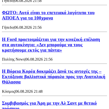
Γήπεδο
|
06.08.2026 21:58
ΦΩΤΟ: Αυτό είναι το επετειακό λογότυπο του
ΑΠΟΕΛ για τα 100χρονα
Γήπεδο
|
06.08.2026 21:56
Η Ford προετοιμάζεται για την κινεζική επέλαση
στα αυτοκίνητα: «Δεν μπορούμε να τους
κρατήσουμε εκτός για πάντα»
Πολίτης News
|
06.08.2026 21:56
Η Βόρεια Κορέα δοκιμάζει ξανά τις αντοχές της –
Εκτόξευσε βαλλιστικό πύραυλο προς την Ανατολική
Θάλασσα
Κόσμος
|
06.08.2026 21:48
Συμβιβασμός για Άρη με την Αλ Σαντ με θετικό
πρόσημο