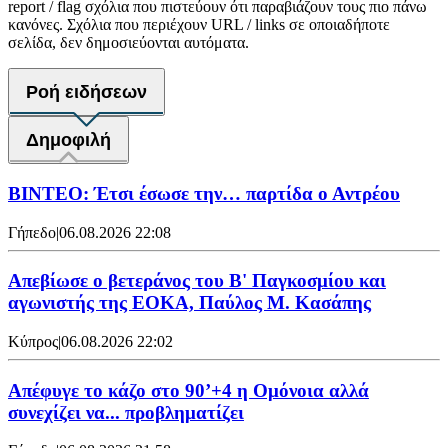
report / flag σχόλια που πιστεύουν ότι παραβιάζουν τους πιο πάνω
κανόνες. Σχόλια που περιέχουν URL / links σε οποιαδήποτε
σελίδα, δεν δημοσιεύονται αυτόματα.
Ροή ειδήσεων
Δημοφιλή
ΒΙΝΤΕΟ: Έτσι έσωσε την… παρτίδα ο Αντρέου
Γήπεδο
|
06.08.2026 22:08
Απεβίωσε ο βετεράνος του Β' Παγκοσμίου και
αγωνιστής της ΕΟΚΑ, Παύλος Μ. Κασάπης
Κύπρος
|
06.08.2026 22:02
Απέφυγε το κάζο στο 90’+4 η Ομόνοια αλλά
συνεχίζει να... προβληματίζει