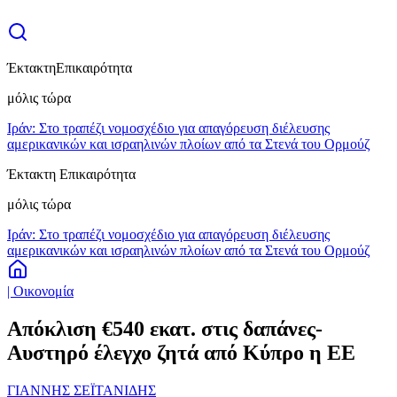
Έκτακτη
Επικαιρότητα
μόλις τώρα
Ιράν: Στο τραπέζι νομοσχέδιο για απαγόρευση διέλευσης
αμερικανικών και ισραηλινών πλοίων από τα Στενά του Ορμούζ
Έκτακτη Επικαιρότητα
μόλις τώρα
Ιράν: Στο τραπέζι νομοσχέδιο για απαγόρευση διέλευσης
αμερικανικών και ισραηλινών πλοίων από τα Στενά του Ορμούζ
| Οικονομία
Απόκλιση €540 εκατ. στις δαπάνες-
Aυστηρό έλεγχο ζητά από Κύπρο η ΕΕ
ΓΙΑΝΝΗΣ ΣΕΪΤΑΝΙΔΗΣ