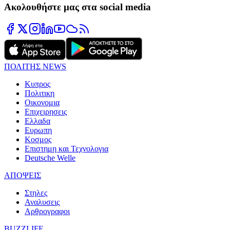
Ακολουθήστε μας στα social media
ΠΟΛΙΤΗΣ NEWS
Κυπρος
Πολιτικη
Οικονομια
Επιχειρησεις
Ελλαδα
Ευρωπη
Κοσμος
Επιστημη και Τεχνολογια
Deutsche Welle
ΑΠΟΨΕΙΣ
Στηλες
Αναλυσεις
Αρθρογραφοι
BUZZLIFE