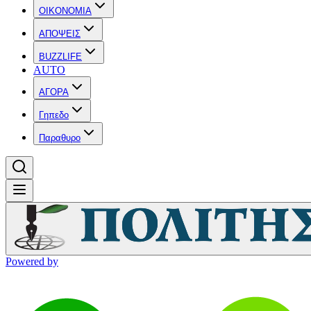
OIKONOMIA
ΑΠΟΨΕΙΣ
BUZZLIFE
AUTO
ΑΓΟΡΑ
Γηπεδο
Παραθυρο
Powered by