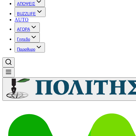
ΑΠΟΨΕΙΣ
BUZZLIFE
AUTO
ΑΓΟΡΑ
Γηπεδο
Παραθυρο