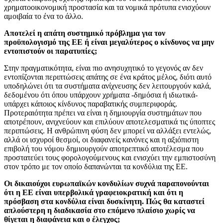
χρηματοοικονομική προστασία και τα νομικά πρότυπα ενισχύουν
αμοιβαία το ένα το άλλο.
Αποτελεί η απάτη συστημικό πρόβλημα για τον
προϋπολογισμό της ΕΕ ή είναι μεγαλύτερος ο κίνδυνος να μην
εντοπιστούν οι παρατυπίες;
Στην πραγματικότητα, είναι πιο ανησυχητικό το γεγονός αν δεν
εντοπίζονται περιπτώσεις απάτης σε ένα κράτος μέλος, διότι αυτό
υποδηλώνει ότι τα συστήματα ανίχνευσης δεν λειτουργούν καλά,
δεδομένου ότι όπου υπάρχουν χρήματα -δημόσια ή ιδιωτικά-
υπάρχει κάποιος κίνδυνος παραβατικής συμπεριφοράς.
Προτεραιότητα πρέπει να είναι η δημιουργία συστημάτων που
αποτρέπουν, ανιχνεύουν και επιλύουν αποτελεσματικά τις ύποπτες
περιπτώσεις. Η ανθρώπινη φύση δεν μπορεί να αλλάξει εντελώς,
αλλά οι ισχυροί θεσμοί, οι διαφανείς κανόνες και η αξιόπιστη
επιβολή του νόμου δημιουργούν αποτρεπτικό αποτέλεσμα που
προστατεύει τους φορολογούμενους και ενισχύει την εμπιστοσύνη
στον τρόπο με τον οποίο δαπανώνται τα κονδύλια της ΕΕ.
Οι δικαιούχοι ευρωπαϊκών κονδυλίων συχνά παραπονούνται
ότι η ΕΕ είναι υπερβολικά γραφειοκρατική και ότι η
πρόσβαση στα κονδύλια είναι δυσκίνητη. Πώς θα καταστεί
απλούστερη η διαδικασία στο επόμενο πλαίσιο χωρίς να
θίγεται η διαφάνεια και ο έλεγχος;