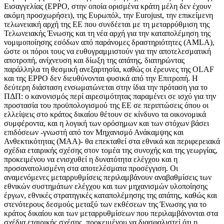
Εισαγγελίας (ΕPPO, στην οποία ορισμένα κράτη μέλη δεν έχουν
ακόμη προσχωρήσει), της Ευρωπόλ, την Eurojust, την επικείμενη
τελωνειακή αρχή της ΕΕ που συνδέεται με τη μεταρρύθμιση της
Τελωνειακής Ένωσης και τη νέα αρχή για την καταπολέμηση της
νομιμοποίησης εσόδων από παράνομες δραστηριότητες (AMLA),
ώστε οι πόροι τους να ευθυγραμμιστούν για την αποτελεσματική
αποτροπή, ανίχνευση και δίωξη της απάτης, διατηρώντας
παράλληλα τη θεσμική ανεξαρτησία, καθώς οι έρευνες της OLAF
και της EPPO δεν διευθύνονται φυσικά από την Επιτροπή. Η
δεύτερη διάσταση ενσωματώνεται στην ίδια την πρόταση για το
ΠΔΠ: ο κανονισμός περί αιρεσιμότητας παραμένει σε ισχύ για την
προστασία του προϋπολογισμού της ΕΕ σε περιπτώσεις όπου οι
ελλείψεις στο κράτος δικαίου θέτουν σε κίνδυνο τα οικονομικά
συμφέροντα, και η λογική των ορόσημων και των στόχων βάσει
επιδόσεων -γνωστή από τον Μηχανισμό Ανάκαμψης και
Ανθεκτικότητας (ΜΑΑ)- θα επεκταθεί στα εθνικά και περιφερειακά
σχέδια εταιρικής σχέσης στον τομέα της συνοχής και της γεωργίας,
προκειμένου να ενισχυθεί η δυνατότητα ελέγχου και η
προσανατολισμένη στα αποτελέσματα προσέγγιση. Οι
αναμενόμενες μεταρρυθμίσεις περιλαμβάνουν αναβαθμίσεις των
εθνικών συστημάτων ελέγχου και των μηχανισμών υλοποίησης
έργων, εθνικές στρατηγικές καταπολέμησης της απάτης, καθώς και
στενότερους δεσμούς μεταξύ των εκθέσεων της Ένωσης για το
κράτος δικαίου και των μεταρρυθμίσεων που περιλαμβάνονται στα
σχέδια εταιρικής σχέσης, προκειμένου να διασφαλιστεί ότι η