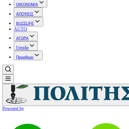
OIKONOMIA
ΑΠΟΨΕΙΣ
BUZZLIFE
AUTO
ΑΓΟΡΑ
Γηπεδο
Παραθυρο
Powered by