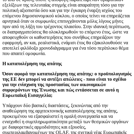
εξελίξεων της τελευταίας στιγμής είναι απαραίτητη τόσο για την
πολιτική αξιοπιστία όσο και για την έγκαιρη έναρξη ισχύος του
επόμενου δημοσιονομικού κύκλου, ο οποίος τείνει να επηρεάζεται
αρνητικά όταν οι συμφωνίες επιτυγχάνονται μόλις λίγους μήνες
πριν από τη λήξη του τρέχοντος πλαισίου. Στην ιδανική περίπτωση,
οι διαπραγματεύσεις θα ολοκληρωθούν το επόμενο έτος, ώστε να
αποφευχθούν οι καθυστερήσεις που συνήθως επηρεάζουν την
εφαρμογή, αν και, ρεαλιστικά, ενάμισι έτος θα εξακολουθούσε να
αποτελεί φιλόδοξο χρονοδιάγραμμα για ένα τόσο περίπλοκο θέμα
που απαιτεί ομοφωνία.
Η καταπολέμηση της απάτης
Όσον αφορά την καταπολέμηση της απάτης: ο προϋπολογισμός
της ΕΕ δεν μπορεί να αντέξει απώλειες - ποιο είναι το σχέδιο
για την ενίσχυση της προστασίας των οικονομικών
συμφερόντων της Ένωσης και πώς εντάσσεται σε αυτό η
Ευρωπαϊκή Εισαγγελία;
Υπάρχουν δύο βασικές διαστάσεις, ξεκινώντας από την
αναθεώρηση της αρχιτεκτονικής καταπολέμησης της απάτης,
προκειμένου να εξασφαλιστεί η ομαλή συνεργασία και να
ενισχυθεί η συμπληρωματικότητα μεταξύ των θεσμικών οργάνων
με διαφορετικές αρμοδιότητες και εξουσίες,
συμπεριλαμβανομένων της OLAF, της σχετικά νέας Ευρωπαϊκής