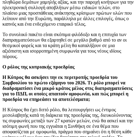
πληθώρα δεμάτων χαμηλής αξίας, και την παροχή κινήτρων για την
ηλεκτρονική συλλογή αποβλήτων μέσω ειδικών τελών, στο
πλαίσιο μιας προσπάθειας ανάκτησης κρίσιμων πρώτων υλών που
λείπουν από την Ευρώπη, παράλληλα με άλλες επιλογές, όπως ο
καπνός και ένα ενδεχόμενο εταιρικό τέλος.
Το συνολικό πακέτο είναι σκόπιμα φιλόδοξο και η επιτυχία των
διαπραγματεύσεων θα εξαρτηθεί σε μεγάλο βαθμό από το αν οι
θεσμικοί φορείς και τα κράτη μέλη θα καταλήξουν σε μια
αξιόπιστη και ισορροπημένη συμφωνία για τους νέους ιδίους
πόρους.
Ο ρόλος της κυπριακής προεδρίας
Η Κύπρος θα ασκήσει την εκ περιτροπής προεδρία του
Συμβουλίου το πρώτο εξάμηνο του 2026. Τι ρόλο μπορεί να
διαδραματίσει ένα μικρό κράτος μέλος στις διαπραγματεύσεις
για το ΠΔΠ, οι οποίες απαιτούν ομοφωνία, και πώς μπορεί η
προεδρία να επηρεάσει τα αποτελέσματα;
Η Κύπρος θα έχει διττό ρόλο, θα λειτουργήσει ως έντιμος
μεσολαβητής κατά τη διάρκεια της προεδρίας της, διευκολύνοντας
τις συμφωνίες μεταξύ των 27 κρατών μελών, ενώ θα ασκεί και την
ισότιμη φωνή που της εγγυάται η Συνθήκη σε ένα θέμα που
αποφασίζεται με ομοφωνία, πράγμα που σημαίνει ότι η θέση κάθε