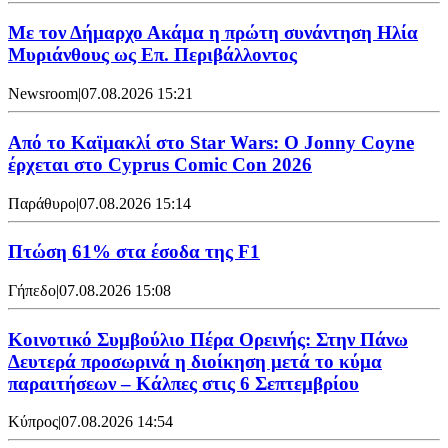
Με τον Δήμαρχο Ακάμα η πρώτη συνάντηση Ηλία
Μυριάνθους ως Επ. Περιβάλλοντος
Newsroom
|
07.08.2026 15:21
Από το Καϊμακλί στο Star Wars: Ο Jonny Coyne
έρχεται στο Cyprus Comic Con 2026
Παράθυρο
|
07.08.2026 15:14
Πτώση 61% στα έσοδα της F1
Γήπεδο
|
07.08.2026 15:08
Κοινοτικό Συμβούλιο Πέρα Ορεινής: Στην Πάνω
Δευτερά προσωρινά η διοίκηση μετά το κύμα
παραιτήσεων – Κάλπες στις 6 Σεπτεμβρίου
Κύπρος
|
07.08.2026 14:54