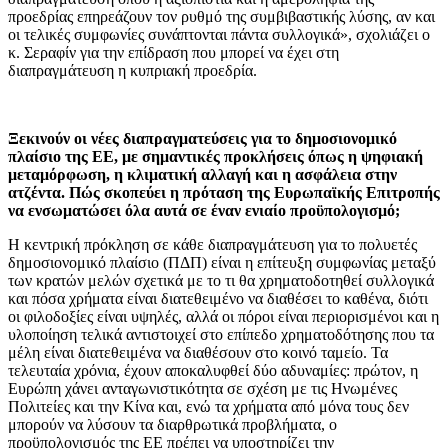
προεδρίας επηρεάζουν τον ρυθμό της συμβιβαστικής λύσης, αν και
οι τελικές συμφωνίες συνάπτονται πάντα συλλογικά», σχολιάζει ο
κ. Σεραφίν για την επίδραση που μπορεί να έχει στη
διαπραγμάτευση η κυπριακή προεδρία.
Ξεκινούν οι νέες διαπραγματεύσεις για το δημοσιονομικό
πλαίσιο της ΕΕ, με σημαντικές προκλήσεις όπως η ψηφιακή
μεταμόρφωση, η κλιματική αλλαγή και η ασφάλεια στην
ατζέντα. Πώς σκοπεύει η πρόταση της Ευρωπαϊκής Επιτροπής
να ενσωματώσει όλα αυτά σε έναν ενιαίο προϋπολογισμό;
Η κεντρική πρόκληση σε κάθε διαπραγμάτευση για το πολυετές
δημοσιονομικό πλαίσιο (ΠΔΠ) είναι η επίτευξη συμφωνίας μεταξύ
των κρατών μελών σχετικά με το τι θα χρηματοδοτηθεί συλλογικά
και πόσα χρήματα είναι διατεθειμένο να διαθέσει το καθένα, διότι
οι φιλοδοξίες είναι υψηλές, αλλά οι πόροι είναι περιορισμένοι και η
υλοποίηση τελικά αντιστοιχεί στο επίπεδο χρηματοδότησης που τα
μέλη είναι διατεθειμένα να διαθέσουν στο κοινό ταμείο. Τα
τελευταία χρόνια, έχουν αποκαλυφθεί δύο αδυναμίες: πρώτον, η
Ευρώπη χάνει ανταγωνιστικότητα σε σχέση με τις Ηνωμένες
Πολιτείες και την Κίνα και, ενώ τα χρήματα από μόνα τους δεν
μπορούν να λύσουν τα διαρθρωτικά προβλήματα, ο
προϋπολογισμός της ΕΕ πρέπει να υποστηρίζει την