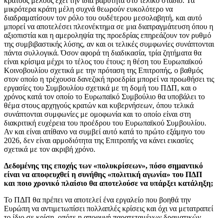
κράτους μέλους έχει την ίδια βαρύτητα στο τελικό στάδιο. Τα
μικρότερα κράτη μέλη συχνά θεωρούν ευκολότερο να
διαδραματίσουν τον ρόλο του ουδέτερου μεσολαβητή, και αυτό
μπορεί να αποτελέσει πλεονέκτημα σε μια διαπραγμάτευση όπου η
αξιοπιστία και η αμεροληψία της προεδρίας επηρεάζουν τον ρυθμό
της συμβιβαστικής λύσης, αν και οι τελικές συμφωνίες συνάπτονται
πάντα συλλογικά. Όσον αφορά τη διαδικασία, τρία ζητήματα θα
είναι κρίσιμα μέχρι το τέλος του έτους: η θέση του Ευρωπαϊκού
Κοινοβουλίου σχετικά με την πρόταση της Επιτροπής, ο βαθμός
στον οποίο η τρέχουσα δανεζική προεδρία μπορεί να προωθήσει τις
εργασίες του Συμβουλίου σχετικά με τη δομή του ΠΔΠ, και ο
χρόνος κατά τον οποίο το Ευρωπαϊκό Συμβούλιο θα υποβάλει το
θέμα στους αρχηγούς κρατών και κυβερνήσεων, όπου τελικά
συνάπτονται συμφωνίες με ομοφωνία και το οποίο είναι στη
διακριτική ευχέρεια του προέδρου του Ευρωπαϊκού Συμβουλίου.
Αν και είναι απίθανο να συμβεί αυτό κατά το πρώτο εξάμηνο του
2026, δεν είναι αρμοδιότητα της Επιτροπής να κάνει εικασίες
σχετικά με τον ακριβή χρόνο.
Δεδομένης της εποχής των «πολυκρίσεων», πόσο σημαντικό
είναι να αποφευχθεί η συνήθης «πολιτική αγωνία» του ΠΔΠ
και ποιο χρονικό πλαίσιο θα αποτελούσε να υπάρξει κατάληξη;
Το ΠΔΠ θα πρέπει να αποτελεί ένα εργαλείο που βοηθά την
Ευρώπη να αντιμετωπίσει πολλαπλές κρίσεις και όχι να μετατραπεί
το ίδιο σε κρίση, οπότε η αποφυγή παρατεταμένων δραματικών