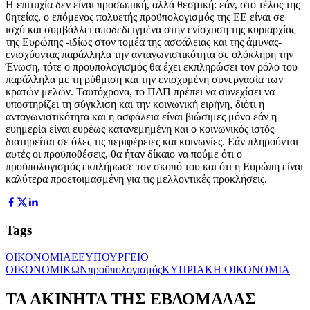
Η επιτυχία δεν είναι προσωπική, αλλά θεσμική: εάν, στο τέλος της
θητείας, ο επόμενος πολυετής προϋπολογισμός της ΕΕ είναι σε
ισχύ και συμβάλλει αποδεδειγμένα στην ενίσχυση της κυριαρχίας
της Ευρώπης -ιδίως στον τομέα της ασφάλειας και της άμυνας-
ενισχύοντας παράλληλα την ανταγωνιστικότητα σε ολόκληρη την
Ένωση, τότε ο προϋπολογισμός θα έχει εκπληρώσει τον ρόλο του
παράλληλα με τη ρύθμιση και την ενισχυμένη συνεργασία των
κρατών μελών. Ταυτόχρονα, το ΠΔΠ πρέπει να συνεχίσει να
υποστηρίζει τη σύγκλιση και την κοινωνική ειρήνη, διότι η
ανταγωνιστικότητα και η ασφάλεια είναι βιώσιμες μόνο εάν η
ευημερία είναι ευρέως κατανεμημένη και ο κοινωνικός ιστός
διατηρείται σε όλες τις περιφέρειες και κοινωνίες. Εάν πληρούνται
αυτές οι προϋποθέσεις, θα ήταν δίκαιο να πούμε ότι ο
προϋπολογισμός εκπλήρωσε τον σκοπό του και ότι η Ευρώπη είναι
καλύτερα προετοιμασμένη για τις μελλοντικές προκλήσεις.
Tags
ΟΙΚΟΝΟΜΙΑ
ΕΕ
ΥΠΟΥΡΓΕΙΟ
ΟΙΚΟΝΟΜΙΚΩΝ
προϋπολογισμός
ΚΥΠΡΙΑΚΗ ΟΙΚΟΝΟΜΙΑ
ΤΑ ΑΚΙΝΗΤΑ ΤΗΣ ΕΒΔΟΜΑΔΑΣ