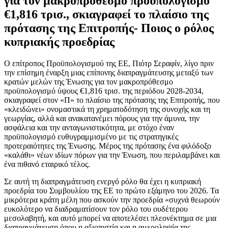
για τον μακροπρόθεσμο προϋπολογισμό
€1,816 τρισ., σκιαγραφεί το πλαίσιο της
πρότασης της Επιτροπής- Ποιος ο ρόλος
κυπριακής προεδρίας
Ο επίτροπος Προϋπολογισμού της ΕΕ, Πιότρ Σεραφίν, λίγο πριν
την επίσημη έναρξη μιας επίπονης διαπραγμάτευσης μεταξύ των
κρατών μελών της Ένωσης για τον μακροπρόθεσμο
προϋπολογισμό ύψους €1,816 τρισ. της περιόδου 2028-2034,
σκιαγραφεί στον «Π» το πλαίσιο της πρότασης της Επιτροπής, που
«κλειδώνει» ονομαστικά τη χρηματοδότηση της συνοχής και τη
γεωργίας, αλλά και ανακατανέμει πόρους για την άμυνα, την
ασφάλεια και την ανταγωνιστικότητα, με στόχο έναν
προϋπολογισμό ευθυγραμμισμένο με τις στρατηγικές
προτεραιότητες της Ένωσης. Μέρος της πρότασης ένα φιλόδοξο
«καλάθι» νέων ιδίων πόρων για την Ένωση, που περιλαμβάνει και
ένα πιθανό εταιρικό τέλος.
Σε αυτή τη διαπραγμάτευση ενεργό ρόλο θα έχει η κυπριακή
προεδρία του Συμβουλίου της ΕΕ το πρώτο εξάμηνο του 2026. Τα
μικρότερα κράτη μέλη που ασκούν την προεδρία «συχνά θεωρούν
ευκολότερο να διαδραματίσουν τον ρόλο του ουδέτερου
μεσολαβητή, και αυτό μπορεί να αποτελέσει πλεονέκτημα σε μια
διαπραγμάτευση όπου η αξιοπιστία και η αμεροληψία της