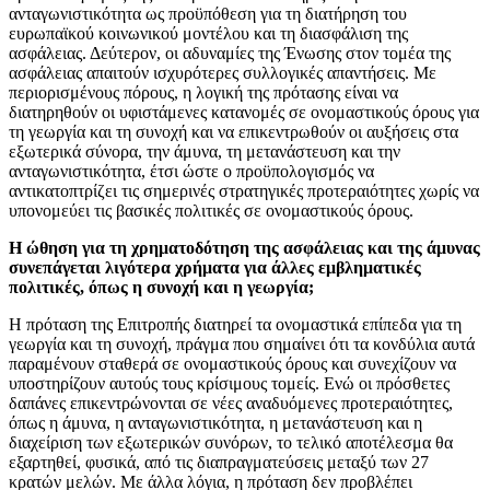
ανταγωνιστικότητα ως προϋπόθεση για τη διατήρηση του
ευρωπαϊκού κοινωνικού μοντέλου και τη διασφάλιση της
ασφάλειας. Δεύτερον, οι αδυναμίες της Ένωσης στον τομέα της
ασφάλειας απαιτούν ισχυρότερες συλλογικές απαντήσεις. Με
περιορισμένους πόρους, η λογική της πρότασης είναι να
διατηρηθούν οι υφιστάμενες κατανομές σε ονομαστικούς όρους για
τη γεωργία και τη συνοχή και να επικεντρωθούν οι αυξήσεις στα
εξωτερικά σύνορα, την άμυνα, τη μετανάστευση και την
ανταγωνιστικότητα, έτσι ώστε ο προϋπολογισμός να
αντικατοπτρίζει τις σημερινές στρατηγικές προτεραιότητες χωρίς να
υπονομεύει τις βασικές πολιτικές σε ονομαστικούς όρους.
Η ώθηση για τη χρηματοδότηση της ασφάλειας και της άμυνας
συνεπάγεται λιγότερα χρήματα για άλλες εμβληματικές
πολιτικές, όπως η συνοχή και η γεωργία;
Η πρόταση της Επιτροπής διατηρεί τα ονομαστικά επίπεδα για τη
γεωργία και τη συνοχή, πράγμα που σημαίνει ότι τα κονδύλια αυτά
παραμένουν σταθερά σε ονομαστικούς όρους και συνεχίζουν να
υποστηρίζουν αυτούς τους κρίσιμους τομείς. Ενώ οι πρόσθετες
δαπάνες επικεντρώνονται σε νέες αναδυόμενες προτεραιότητες,
όπως η άμυνα, η ανταγωνιστικότητα, η μετανάστευση και η
διαχείριση των εξωτερικών συνόρων, το τελικό αποτέλεσμα θα
εξαρτηθεί, φυσικά, από τις διαπραγματεύσεις μεταξύ των 27
κρατών μελών. Με άλλα λόγια, η πρόταση δεν προβλέπει