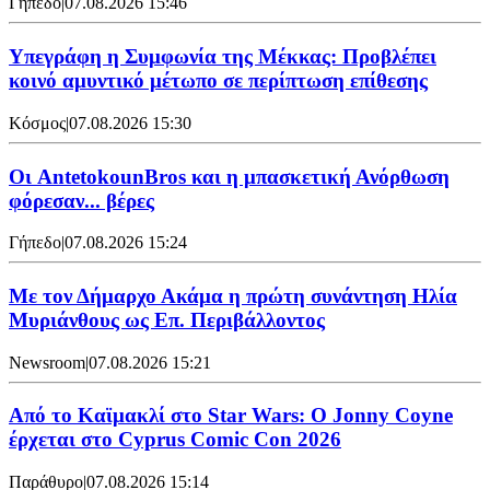
Γήπεδο
|
07.08.2026 15:46
Υπεγράφη η Συμφωνία της Μέκκας: Προβλέπει
κοινό αμυντικό μέτωπο σε περίπτωση επίθεσης
Κόσμος
|
07.08.2026 15:30
Oι AntetokounBros και η μπασκετική Ανόρθωση
φόρεσαν... βέρες
Γήπεδο
|
07.08.2026 15:24
Με τον Δήμαρχο Ακάμα η πρώτη συνάντηση Ηλία
Μυριάνθους ως Επ. Περιβάλλοντος
Newsroom
|
07.08.2026 15:21
Από το Καϊμακλί στο Star Wars: Ο Jonny Coyne
έρχεται στο Cyprus Comic Con 2026
Παράθυρο
|
07.08.2026 15:14