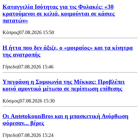
Καταγγελία Ισότητας για τις Φυλακές: «30
κρατούμενοι σε κελιά, κοιμούνται σε κάσιες
πατατών»
Κύπρος
|
07.08.2026 15:50
Η ήττα που δεν άξιζε, ο «μοιραίος» και τα κίνητρα
της ανατροπής
Γήπεδο
|
07.08.2026 15:46
Υπεγράφη η Συμφωνία της Μέκκας: Προβλέπει
κοινό αμυντικό μέτωπο σε περίπτωση επίθεσης
Κόσμος
|
07.08.2026 15:30
Oι AntetokounBros και η μπασκετική Ανόρθωση
φόρεσαν... βέρες
Γήπεδο
|
07.08.2026 15:24