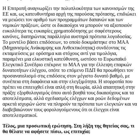
Η Επιτροπή αναγνωρίζει την πολυπλοκότητα των κανονισμών της
ΕΕ και, ως κατευθυντήρια αρχή της παρούσας πρότασης, επιδιώκει
να μειώσει τον αριθμό των προγραμμάτων δαπανών και των
νομικών πράξεων, ώστε οι δικαιούχοι να μπορούν να αξιοποιούν
ευκολότερα τις ευκαιρίες χρηματοδότησης με σαφέστερους
κανόνες, διατηρώντας παράλληλα αυστηρά πρότυπα λογοδοσίας.
Το μοντέλο βάσει επιδόσεων, το οποίο δοκιμάστηκε στο ΜΑΑ
(Μηχανισμός Ανάκαμψης και Ανθεκτικότητας) συνδέοντας τις
εκταμιεύσεις με ορόσημα και στόχους αντί για τιμολόγια,
παραμένει μια ελκυστική κατεύθυνση, ωστόσο το Ευρωπαϊκό
Ελεγκτικό Συνέδριο επέκρινε το ΜΑΑ για την έλλειψη επαρκών
δυνατοτήτων ελέγχου, οπότε το επόμενο ΠΔΠ θα προωθήσει τον
προσανατολισμό στις επιδόσεις στον μέγιστο δυνατό βαθμό, με
συνέπεια στη διαφάνεια και στην ελεγξιμότητα. Η ισορροπία που
πρέπει να επιτευχθεί είναι απλή στη θεωρία, αλλά απαιτητική στην
πράξη: εξορθολογισμός όπου αυτό βοηθά τους δικαιούχους και τα
αποτελέσματα, αλλά σχεδιασμός ελέγχων και ροών δεδομένων
αρκετά ισχυρών ώστε να πληρούν τα πρότυπα των ελεγκτών και να
διαβεβαιώνουν τους φορολογούμενους ότι οι έλεγχοι είναι
αποτελεσματικοί.
Τέλος, μια προσωπική ερώτηση. Στη λήξη της θητείας σας, τι
θα θέλατε να αφήσετε πίσω, ως επιτυχία;