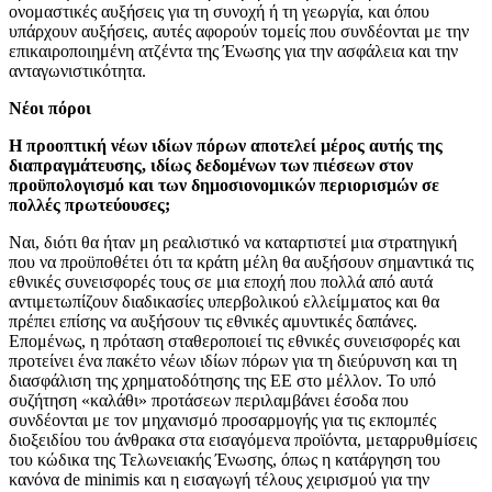
ονομαστικές αυξήσεις για τη συνοχή ή τη γεωργία, και όπου
υπάρχουν αυξήσεις, αυτές αφορούν τομείς που συνδέονται με την
επικαιροποιημένη ατζέντα της Ένωσης για την ασφάλεια και την
ανταγωνιστικότητα.
Νέοι πόροι
Η προοπτική νέων ιδίων πόρων αποτελεί μέρος αυτής της
διαπραγμάτευσης, ιδίως δεδομένων των πιέσεων στον
προϋπολογισμό και των δημοσιονομικών περιορισμών σε
πολλές πρωτεύουσες;
Ναι, διότι θα ήταν μη ρεαλιστικό να καταρτιστεί μια στρατηγική
που να προϋποθέτει ότι τα κράτη μέλη θα αυξήσουν σημαντικά τις
εθνικές συνεισφορές τους σε μια εποχή που πολλά από αυτά
αντιμετωπίζουν διαδικασίες υπερβολικού ελλείμματος και θα
πρέπει επίσης να αυξήσουν τις εθνικές αμυντικές δαπάνες.
Επομένως, η πρόταση σταθεροποιεί τις εθνικές συνεισφορές και
προτείνει ένα πακέτο νέων ιδίων πόρων για τη διεύρυνση και τη
διασφάλιση της χρηματοδότησης της ΕΕ στο μέλλον. Το υπό
συζήτηση «καλάθι» προτάσεων περιλαμβάνει έσοδα που
συνδέονται με τον μηχανισμό προσαρμογής για τις εκπομπές
διοξειδίου του άνθρακα στα εισαγόμενα προϊόντα, μεταρρυθμίσεις
του κώδικα της Τελωνειακής Ένωσης, όπως η κατάργηση του
κανόνα de minimis και η εισαγωγή τέλους χειρισμού για την