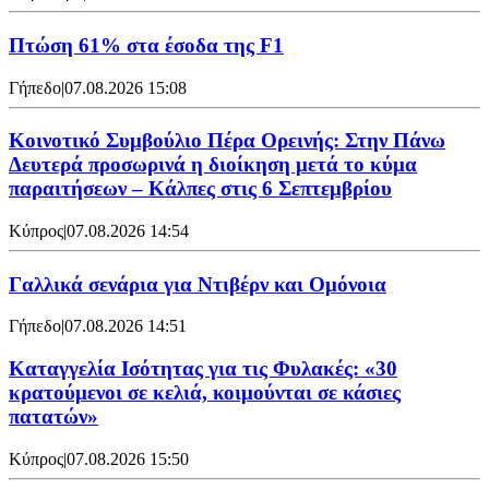
Πτώση 61% στα έσοδα της F1
Γήπεδο
|
07.08.2026 15:08
Κοινοτικό Συμβούλιο Πέρα Ορεινής: Στην Πάνω
Δευτερά προσωρινά η διοίκηση μετά το κύμα
παραιτήσεων – Κάλπες στις 6 Σεπτεμβρίου
Κύπρος
|
07.08.2026 14:54
Γαλλικά σενάρια για Ντιβέρν και Ομόνοια
Γήπεδο
|
07.08.2026 14:51
Καταγγελία Ισότητας για τις Φυλακές: «30
κρατούμενοι σε κελιά, κοιμούνται σε κάσιες
πατατών»
Κύπρος
|
07.08.2026 15:50