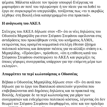
ψέματα. Μάλιστα κάλεσε τον πρώην υπουργό Ενέργειας να
μαρτυρήσει αν ποτέ του τηλεφώνησε ή τον πίεσε για να δοθεί το
έργο σε συγκεκριμένο υπεργολάβο, τονίζοντας πως «το τι ακριβώς
λέχθηκε στη Βουλή είναι καταγεγραμμένο στα πρακτικά».
Η ανάγνωση του ΑΚΕΛ
Στέλεχος του ΑΚΕΛ δήλωσε στον «Π» ότι οι νέες δηλώσεις του
Οδυσσέα Μιχαηλίδη για στον Στέφανο Στεφάνου οφείλονται στις
αντιδράσεις που προκλήθηκαν εντός του κινήματος ΑΛΜΑ,
εκτιμώντας πως ορισμένα κομματικά στελέχη έθεσαν ζήτημα
πολιτικού κόστους και άσκησαν πιέσεις για να αλλάξει στάση ο κ.
Μιχαηλίδης. «Πρόσεξαν», πρόσθεσε, «ότι η επίθεση κατά του
Στέφανου Στεφάνου συσπειρώνει το ΑΚΕΛ και γκρεμίζει τις
όποιες γέφυρες συνεργασίας υπάρχουν για την επόμενη μέρα των
εκλογών».
Απορρίπτει τα περί κωλοτούμπας ο Οδυσσέας
Βέβαια ο Οδυσσέας Μιχαηλίδης δήλωσε στον «Π» ότι αυτά που
δήλωσε για το έργο του Βασιλικού αποτελούν γεγονότα που
επιβεβαιώνονται από δημόσιες δηλώσεις και τα πρακτικά της
Βουλής. Απέρριψε δε τα περί κωλοτούμπας για χάριν των
συνεργασιών και ενδεχόμενου πολιτικού κόστους, λέγοντας ότι δεν
θεωρεί τον Στέφανο Στεφάνου διεφθαρμένο, ούτε και τον πρόεδρο