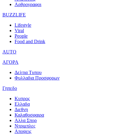
Αρθρογραφοι
BUZZLIFE
Lifestyle
Viral
People
Food and Drink
AUTO
ΑΓΟΡΑ
Δελτια Τυπου
Φυλλαδια Προσφορων
Γηπεδο
Κυπρος
Ελλαδα
Διεθνη
Καλαθοσφαιρα
Αλλα Σπορ
Ντριμπλες
Αποψεις