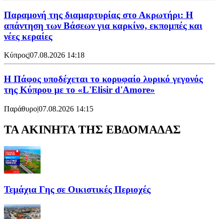
Παραμονή της διαμαρτυρίας στο Ακρωτήρι: Η
απάντηση των Βάσεων για καρκίνο, εκπομπές και
νέες κεραίες
Κύπρος
|
07.08.2026 14:18
Η Πάφος υποδέχεται το κορυφαίο λυρικό γεγονός
της Κύπρου με το «L'Elisir d'Amore»
Παράθυρο
|
07.08.2026 14:15
ΤΑ ΑΚΙΝΗΤΑ ΤΗΣ ΕΒΔΟΜΑΔΑΣ
Τεμάχια Γης σε Οικιστικές Περιοχές