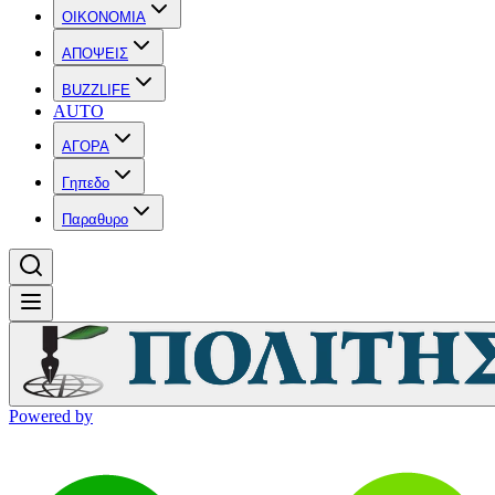
OIKONOMIA
ΑΠΟΨΕΙΣ
BUZZLIFE
AUTO
ΑΓΟΡΑ
Γηπεδο
Παραθυρο
Powered by