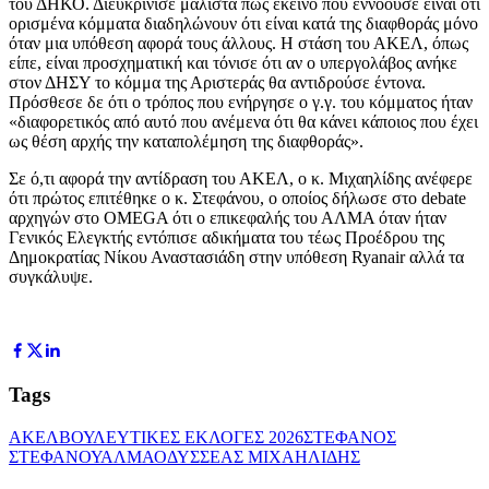
του ΔΗΚΟ. Διευκρίνισε μάλιστα πως εκείνο που εννοούσε είναι ότι
ορισμένα κόμματα διαδηλώνουν ότι είναι κατά της διαφθοράς μόνο
όταν μια υπόθεση αφορά τους άλλους. Η στάση του ΑΚΕΛ, όπως
είπε, είναι προσχηματική και τόνισε ότι αν ο υπεργολάβος ανήκε
στον ΔΗΣΥ το κόμμα της Αριστεράς θα αντιδρούσε έντονα.
Πρόσθεσε δε ότι ο τρόπος που ενήργησε ο γ.γ. του κόμματος ήταν
«διαφορετικός από αυτό που ανέμενα ότι θα κάνει κάποιος που έχει
ως θέση αρχής την καταπολέμηση της διαφθοράς».
Σε ό,τι αφορά την αντίδραση του ΑΚΕΛ, ο κ. Μιχαηλίδης ανέφερε
ότι πρώτος επιτέθηκε ο κ. Στεφάνου, ο οποίος δήλωσε στο debate
αρχηγών στο OMEGA ότι ο επικεφαλής του ΑΛΜΑ όταν ήταν
Γενικός Ελεγκτής εντόπισε αδικήματα του τέως Προέδρου της
Δημοκρατίας Νίκου Αναστασιάδη στην υπόθεση Ryanair αλλά τα
συγκάλυψε.
Tags
ΑΚΕΛ
ΒΟΥΛΕΥΤΙΚΕΣ ΕΚΛΟΓΕΣ 2026
ΣΤΕΦΑΝΟΣ
ΣΤΕΦΑΝΟΥ
ΑΛΜΑ
ΟΔΥΣΣΕΑΣ ΜΙΧΑΗΛΙΔΗΣ