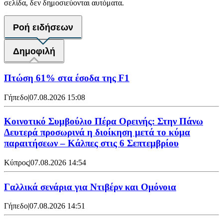
σελίδα, δεν δημοσιεύονται αυτόματα.
Ροή ειδήσεων
Δημοφιλή
Πτώση 61% στα έσοδα της F1
Γήπεδο
|
07.08.2026 15:08
Κοινοτικό Συμβούλιο Πέρα Ορεινής: Στην Πάνω
Δευτερά προσωρινά η διοίκηση μετά το κύμα
παραιτήσεων – Κάλπες στις 6 Σεπτεμβρίου
Κύπρος
|
07.08.2026 14:54
Γαλλικά σενάρια για Ντιβέρν και Ομόνοια
Γήπεδο
|
07.08.2026 14:51