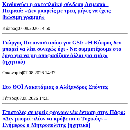
Κινδυνεύει η ακτοπλοϊκή σύνδεση Λεμεσού -
Πειραιά: «Δεν μπορείς με τρεις μήνες να έχεις
βιώσιμη γραμμή»
Κύπρος
|
07.08.2026 14:50
Γιώργος Παπαναστασίου για GSI: «Η Κύπρος δεν
μπορεί να λέει συνεχώς όχι - Να συμμετέχουμε στο
έργο για να μη αποφασίζουν άλλοι για εμάς»
(ηχητικό)
Οικονομία
|
07.08.2026 14:37
Στο ΘΟΪ Λακατάμιας ο Αλέξανδρος Σπόντας
Γήπεδο
|
07.08.2026 14:33
Επιστολές σε ιερείς φέρνουν νέα ένταση στην Πάφο:
«Δεν μπορεί πλέον να κρύβεται ο Τυχικός» –
Ενήμερος ο Μητροπολίτης [ηχητικό]