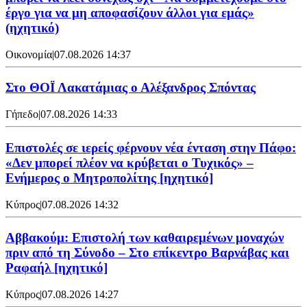
έργο για να μη αποφασίζουν άλλοι για εμάς»
(ηχητικό)
Οικονομία
|
07.08.2026 14:37
Στο ΘΟΪ Λακατάμιας ο Αλέξανδρος Σπόντας
Γήπεδο
|
07.08.2026 14:33
Επιστολές σε ιερείς φέρνουν νέα ένταση στην Πάφο:
«Δεν μπορεί πλέον να κρύβεται ο Τυχικός» –
Ενήμερος ο Μητροπολίτης [ηχητικό]
Κύπρος
|
07.08.2026 14:32
Αββακούμ: Επιστολή των καθαιρεμένων μοναχών
πριν από τη Σύνοδο – Στο επίκεντρο Βαρνάβας και
Ραφαήλ [ηχητικό]
Κύπρος
|
07.08.2026 14:27