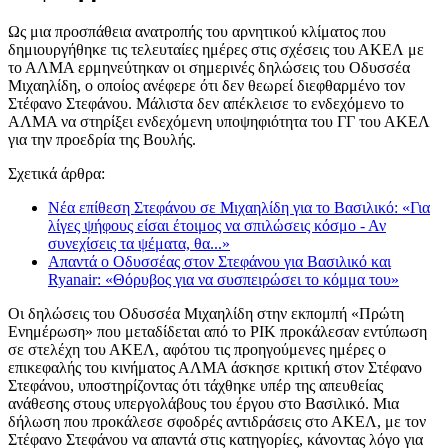
Ως μια προσπάθεια ανατροπής του αρνητικού κλίματος που
δημιουργήθηκε τις τελευταίες ημέρες στις σχέσεις του ΑΚΕΛ με
το ΑΛΜΑ ερμηνεύτηκαν οι σημερινές δηλώσεις του Οδυσσέα
Μιχαηλίδη, ο οποίος ανέφερε ότι δεν θεωρεί διεφθαρμένο τον
Στέφανο Στεφάνου. Μάλιστα δεν απέκλεισε το ενδεχόμενο το
ΑΛΜΑ να στηρίξει ενδεχόμενη υποψηφιότητα του ΓΓ του ΑΚΕΛ
για την προεδρία της Βουλής.
Σχετικά άρθρα:
Νέα επίθεση Στεφάνου σε Μιχαηλίδη για το Βασιλικό: «Για
λίγες ψήφους είσαι έτοιμος να σπιλώσεις κόσμο - Αν
συνεχίσεις τα ψέματα, θα...»
Απαντά ο Οδυσσέας στον Στεφάνου για Βασιλικό και
Ryanair: «Θόρυβος για να συσπειρώσει το κόμμα του»
Οι δηλώσεις του Οδυσσέα Μιχαηλίδη στην εκπομπή «Πρώτη
Ενημέρωση» που μεταδίδεται από το ΡΙΚ προκάλεσαν εντύπωση
σε στελέχη του ΑΚΕΛ, αφότου τις προηγούμενες ημέρες ο
επικεφαλής του κινήματος ΑΛΜΑ άσκησε κριτική στον Στέφανο
Στεφάνου, υποστηρίζοντας ότι τάχθηκε υπέρ της απευθείας
ανάθεσης στους υπεργολάβους του έργου στο Βασιλικό. Μια
δήλωση που προκάλεσε σφοδρές αντιδράσεις στο ΑΚΕΛ, με τον
Στέφανο Στεφάνου να απαντά στις κατηγορίες, κάνοντας λόγο για