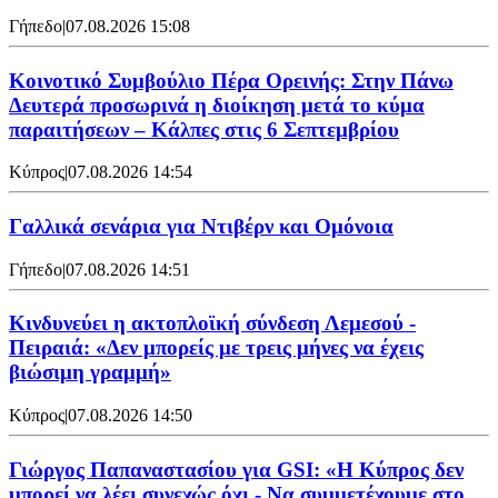
Γήπεδο
|
07.08.2026 15:08
Κοινοτικό Συμβούλιο Πέρα Ορεινής: Στην Πάνω
Δευτερά προσωρινά η διοίκηση μετά το κύμα
παραιτήσεων – Κάλπες στις 6 Σεπτεμβρίου
Κύπρος
|
07.08.2026 14:54
Γαλλικά σενάρια για Ντιβέρν και Ομόνοια
Γήπεδο
|
07.08.2026 14:51
Κινδυνεύει η ακτοπλοϊκή σύνδεση Λεμεσού -
Πειραιά: «Δεν μπορείς με τρεις μήνες να έχεις
βιώσιμη γραμμή»
Κύπρος
|
07.08.2026 14:50
Γιώργος Παπαναστασίου για GSI: «Η Κύπρος δεν
μπορεί να λέει συνεχώς όχι - Να συμμετέχουμε στο