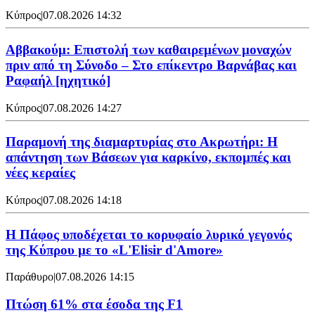
Κύπρος
|
07.08.2026 14:32
Αββακούμ: Επιστολή των καθαιρεμένων μοναχών
πριν από τη Σύνοδο – Στο επίκεντρο Βαρνάβας και
Ραφαήλ [ηχητικό]
Κύπρος
|
07.08.2026 14:27
Παραμονή της διαμαρτυρίας στο Ακρωτήρι: Η
απάντηση των Βάσεων για καρκίνο, εκπομπές και
νέες κεραίες
Κύπρος
|
07.08.2026 14:18
Η Πάφος υποδέχεται το κορυφαίο λυρικό γεγονός
της Κύπρου με το «L'Elisir d'Amore»
Παράθυρο
|
07.08.2026 14:15
Πτώση 61% στα έσοδα της F1