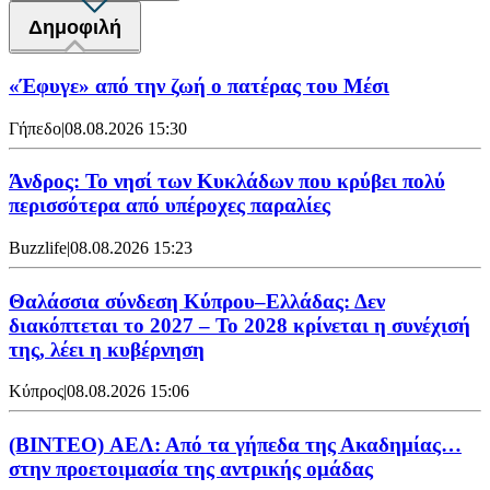
Δημοφιλή
«Έφυγε» από την ζωή ο πατέρας του Μέσι
Γήπεδο
|
08.08.2026 15:30
Άνδρος: Το νησί των Κυκλάδων που κρύβει πολύ
περισσότερα από υπέροχες παραλίες
Buzzlife
|
08.08.2026 15:23
Θαλάσσια σύνδεση Κύπρου–Ελλάδας: Δεν
διακόπτεται το 2027 – Το 2028 κρίνεται η συνέχισή
της, λέει η κυβέρνηση
Κύπρος
|
08.08.2026 15:06
(BINTEO) ΑΕΛ: Από τα γήπεδα της Ακαδημίας…
στην προετοιμασία της αντρικής ομάδας