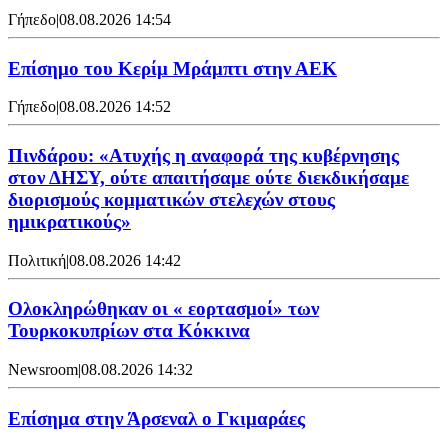
Γήπεδο
|
08.08.2026 14:54
Επίσημο του Κερίμ Μράμπτι στην ΑΕK
Γήπεδο
|
08.08.2026 14:52
Πινδάρου: «Ατυχής η αναφορά της κυβέρνησης
στον ΔΗΣΥ, ούτε απαιτήσαμε ούτε διεκδικήσαμε
διορισμούς κομματικών στελεχών στους
ημικρατικούς»
Πολιτική
|
08.08.2026 14:42
Ολοκληρώθηκαν οι « εορτασμοί» των
Τουρκοκυπρίων στα Κόκκινα
Newsroom
|
08.08.2026 14:32
Επίσημα στην Άρσεναλ ο Γκιμαράες