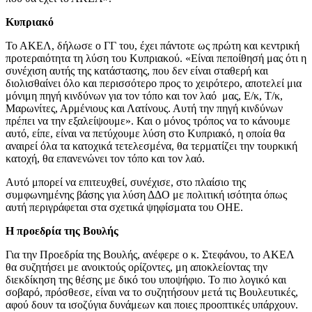
Κυπριακό
Το ΑΚΕΛ, δήλωσε ο ΓΓ του, έχει πάντοτε ως πρώτη και κεντρική
προτεραιότητα τη λύση του Κυπριακού. «Είναι πεποίθησή μας ότι η
συνέχιση αυτής της κατάστασης, που δεν είναι σταθερή και
διολισθαίνει όλο και περισσότερο προς το χειρότερο, αποτελεί μια
μόνιμη πηγή κινδύνων για τον τόπο και τον λαό μας, Ε/κ, Τ/κ,
Μαρωνίτες, Αρμένιους και Λατίνους. Αυτή την πηγή κινδύνων
πρέπει να την εξαλείψουμε». Και ο μόνος τρόπος να το κάνουμε
αυτό, είπε, είναι να πετύχουμε λύση στο Κυπριακό, η οποία θα
αναιρεί όλα τα κατοχικά τετελεσμένα, θα τερματίζει την τουρκική
κατοχή, θα επανενώνει τον τόπο και τον λαό.
Αυτό μπορεί να επιτευχθεί, συνέχισε, στο πλαίσιο της
συμφωνημένης βάσης για λύση ΔΔΟ με πολιτική ισότητα όπως
αυτή περιγράφεται στα σχετικά ψηφίσματα του ΟΗΕ.
Η προεδρία της Βουλής
Για την Προεδρία της Βουλής, ανέφερε ο κ. Στεφάνου, το ΑΚΕΛ
θα συζητήσει με ανοικτούς ορίζοντες, μη αποκλείοντας την
διεκδίκηση της θέσης με δικό του υποψήφιο. Το πιο λογικό και
σοβαρό, πρόσθεσε, είναι να το συζητήσουν μετά τις Βουλευτικές,
αφού δουν τα ισοζύγια δυνάμεων και ποιες προοπτικές υπάρχουν.