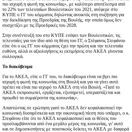
πιο ισχυρή η φωνή της κοινωνίας», με καλύτερο αποτέλεσμα από
το 22% των τελευταίων Βουλευτικών του 2021, ανέφερε στο
ΚΥΠΕ ο ΓΓ του κόμματος δηλώντας ανοικτός στη συζήτηση για
την διεκδίκηση της Προεδρίας της Βουλής, την οποία όμως δεν
συσχετίζει με τις Προεδρικές του 2028.
Στην συνέντευξή του στο ΚΥΠΕ ενόψει των Βουλευτικών, τις
τελευταίες για τον ίδιο από τη θέση του ΓΓ, ο Στέφανος Στεφάνου
είπε ότι ο ως ΓΓ του κόμματος έχει την πρώτη και την τελευταία
ευθύνη, αλλά οι αξιολογήσεις κι εκτιμήσεις στο ΑΚΕΛ γίνονται
συλλογικά.
Το διακύβευμα
Για το ΑΚΕΛ, είπε ο ΓΓ του, το διακύβευμα είναι να βγει πιο
ισχυρή η φωνή της κοινωνίας στη Βουλή και για να γίνει αυτό
πρέπει να είναι πιο ισχυρό το ΑΚΕΛ στη νέα Βουλή. «Γιατί το
ΑΚΕΛ εκπροσωπεί, εργάζεται, εξυπηρετεί, υπερασπίζεται και
προωθεί τα συμφέροντα της κοινωνίας».
Απαντώντας σε ερώτηση γιατί το ΑΚΕΛ δεν κεφαλαιοποιεί την
κοινωνική δυσαρέσκεια και την οικονομική πίεση που υπάρχει, ο κ.
Στεφάνου είπε ότι το ΑΚΕΛ κεφαλαιοποιεί και οι θέσεις του
προσλαμβάνονται από ένα μεγάλο μέρος της κοινωνίας, γι’ αυτό
και σε δημοσκοπήσεις με ποιοτικούς δείκτες το ΑΚΕΛ με διαφορά