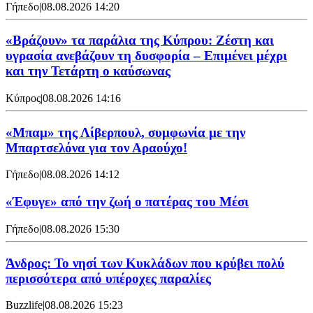
Γήπεδο
|
08.08.2026 14:20
«Βράζουν» τα παράλια της Κύπρου: Ζέστη και
υγρασία ανεβάζουν τη δυσφορία – Επιμένει μέχρι
και την Τετάρτη ο καύσωνας
Κύπρος
|
08.08.2026 14:16
«Μπαμ» της Λίβερπουλ, συμφωνία με την
Μπαρτσελόνα για τον Αραούχο!
Γήπεδο
|
08.08.2026 14:12
«Έφυγε» από την ζωή ο πατέρας του Μέσι
Γήπεδο
|
08.08.2026 15:30
Άνδρος: Το νησί των Κυκλάδων που κρύβει πολύ
περισσότερα από υπέροχες παραλίες
Buzzlife
|
08.08.2026 15:23