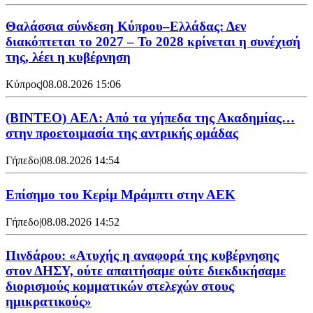
Θαλάσσια σύνδεση Κύπρου–Ελλάδας: Δεν
διακόπτεται το 2027 – Το 2028 κρίνεται η συνέχισή
της, λέει η κυβέρνηση
Κύπρος
|
08.08.2026 15:06
(BINTEO) ΑΕΛ: Από τα γήπεδα της Ακαδημίας…
στην προετοιμασία της αντρικής ομάδας
Γήπεδο
|
08.08.2026 14:54
Επίσημο του Κερίμ Μράμπτι στην ΑΕK
Γήπεδο
|
08.08.2026 14:52
Πινδάρου: «Ατυχής η αναφορά της κυβέρνησης
στον ΔΗΣΥ, ούτε απαιτήσαμε ούτε διεκδικήσαμε
διορισμούς κομματικών στελεχών στους
ημικρατικούς»