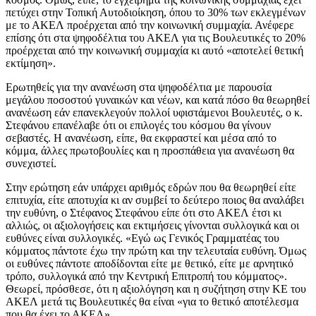
πετύχει στην Τοπική Αυτοδιοίκηση, όπου το 30% των εκλεγμένων
με το ΑΚΕΛ προέρχεται από την κοινωνική συμμαχία. Ανέφερε
επίσης ότι στα ψηφοδέλτια του ΑΚΕΛ για τις Βουλευτικές το 20%
προέρχεται από την κοινωνική συμμαχία κι αυτό «αποτελεί θετική
εκτίμηση».
Ερωτηθείς για την ανανέωση στα ψηφοδέλτια με παρουσία
μεγάλου ποσοστού γυναικών και νέων, και κατά πόσο θα θεωρηθεί
ανανέωση εάν επανεκλεγούν πολλοί υφιστάμενοι Βουλευτές, ο κ.
Στεφάνου επανέλαβε ότι οι επιλογές του κόσμου θα γίνουν
σεβαστές. Η ανανέωση, είπε, θα εκφραστεί και μέσα από το
κόμμα, άλλες πρωτοβουλίες και η προσπάθεια για ανανέωση θα
συνεχιστεί.
Στην ερώτηση εάν υπάρχει αριθμός εδρών που θα θεωρηθεί είτε
επιτυχία, είτε αποτυχία κι αν συμβεί το δεύτερο ποιος θα αναλάβει
την ευθύνη, ο Στέφανος Στεφάνου είπε ότι στο ΑΚΕΛ έτσι κι
αλλιώς, οι αξιολογήσεις και εκτιμήσεις γίνονται συλλογικά και οι
ευθύνες είναι συλλογικές. «Εγώ ως Γενικός Γραμματέας του
κόμματος πάντοτε έχω την πρώτη και την τελευταία ευθύνη. Όμως
οι ευθύνες πάντοτε αποδίδονται είτε με θετικό, είτε με αρνητικό
τρόπο, συλλογικά από την Κεντρική Επιτροπή του κόμματος».
Θεωρεί, πρόσθεσε, ότι η αξιολόγηση και η συζήτηση στην ΚΕ του
ΑΚΕΛ μετά τις Βουλευτικές θα είναι «για το θετικό αποτέλεσμα
που θα έχει το ΑΚΕΛ».