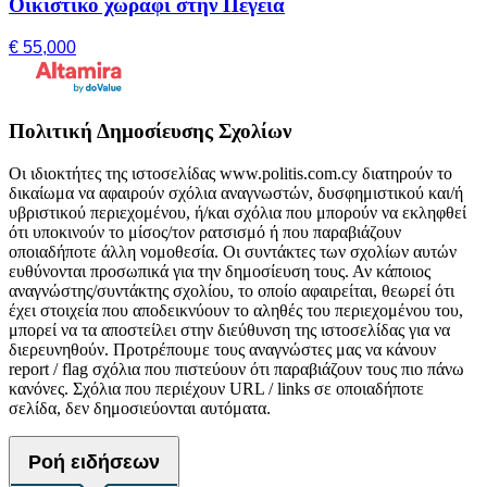
Οικιστικό χωράφι στην Πέγεια
€ 55,000
Πολιτική Δημοσίευσης Σχολίων
Οι ιδιοκτήτες της ιστοσελίδας www.politis.com.cy διατηρούν το
δικαίωμα να αφαιρούν σχόλια αναγνωστών, δυσφημιστικού και/ή
υβριστικού περιεχομένου, ή/και σχόλια που μπορούν να εκληφθεί
ότι υποκινούν το μίσος/τον ρατσισμό ή που παραβιάζουν
οποιαδήποτε άλλη νομοθεσία. Οι συντάκτες των σχολίων αυτών
ευθύνονται προσωπικά για την δημοσίευση τους. Αν κάποιος
αναγνώστης/συντάκτης σχολίου, το οποίο αφαιρείται, θεωρεί ότι
έχει στοιχεία που αποδεικνύουν το αληθές του περιεχομένου του,
μπορεί να τα αποστείλει στην διεύθυνση της ιστοσελίδας για να
διερευνηθούν. Προτρέπουμε τους αναγνώστες μας να κάνουν
report / flag σχόλια που πιστεύουν ότι παραβιάζουν τους πιο πάνω
κανόνες. Σχόλια που περιέχουν URL / links σε οποιαδήποτε
σελίδα, δεν δημοσιεύονται αυτόματα.
Ροή ειδήσεων