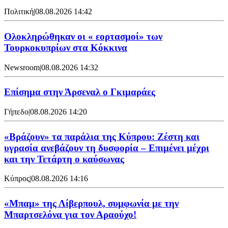
Πολιτική
|
08.08.2026 14:42
Ολοκληρώθηκαν οι « εορτασμοί» των
Τουρκοκυπρίων στα Κόκκινα
Newsroom
|
08.08.2026 14:32
Επίσημα στην Άρσεναλ ο Γκιμαράες
Γήπεδο
|
08.08.2026 14:20
«Βράζουν» τα παράλια της Κύπρου: Ζέστη και
υγρασία ανεβάζουν τη δυσφορία – Επιμένει μέχρι
και την Τετάρτη ο καύσωνας
Κύπρος
|
08.08.2026 14:16
«Μπαμ» της Λίβερπουλ, συμφωνία με την
Μπαρτσελόνα για τον Αραούχο!