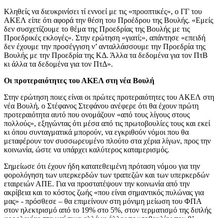
Κληθείς να διευκρινίσει τί εννοεί με τις «προοπτικές», ο ΓΓ του
ΑΚΕΛ είπε ότι αφορά την θέση του Προέδρου της Βουλής. «Εμείς
δεν συσχετίζουμε το θέμα της Προεδρίας της Βουλής με τις
Προεδρικές εκλογές». Στην ερώτηση «γιατί;», απάντησε «επειδή
δεν έχουμε την προσέγγιση ν’ ανταλλάσσουμε την Προεδρία της
Βουλής με την Προεδρία της ΚΔ. Άλλα τα δεδομένα για τον ΠτΒ
κι άλλα τα δεδομένα για τον ΠτΔ».
Οι προτεραιότητες του ΑΚΕΛ στη νέα Βουλή
Στην ερώτηση ποιες είναι οι πρώτες προτεραιότητες του ΑΚΕΛ στη
νέα Βουλή, ο Στέφανος Στεφάνου ανέφερε ότι θα έχουν πρώτη
προτεραιότητα αυτό που ονομάζουν «από τους λίγους στους
πολλούς», εξηγώντας ότι μέσα από τις πρωτοβουλίες τους και εκεί
κι όπου συνταγματικά μπορούν, να εγκριθούν νόμοι που θα
μεταφέρουν τον συσσωρευμένο πλούτο στα χέρια λίγων, προς την
κοινωνία, ώστε να υπάρχει καλύτερος καταμερισμός.
Σημείωσε ότι έχουν ήδη κατατεθειμένη πρόταση νόμου για την
φορολόγηση των υπερκερδών των τραπεζών και των υπερκερδών
εταιρειών ΑΠΕ. Για να προστατέψουν την κοινωνία από την
ακρίβεια και το κόστος ζωής «που είναι σημαντικός πυλώνας για
μας» - πρόσθεσε – θα επιμείνουν στη μόνιμη μείωση του ΦΠΑ
στον ηλεκτρισμό από το 19% στο 5%, στον τερματισμό της διπλής