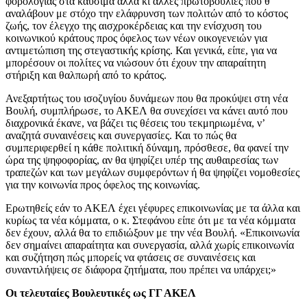
φορολογίας στα καύσιμα αλλά κι άλλες πρωτοβουλίες που θ’
αναλάβουν με στόχο την ελάφρυνση των πολιτών από το κόστος
ζωής, τον έλεγχο της αισχροκέρδειας και την ενίσχυση του
κοινωνικού κράτους προς όφελος των νέων οικογενειών για
αντιμετώπιση της στεγαστικής κρίσης. Και γενικά, είπε, για να
μπορέσουν οι πολίτες να νιώσουν ότι έχουν την απαραίτητη
στήριξη και θαλπωρή από το κράτος.
Ανεξαρτήτως του ισοζυγίου δυνάμεων που θα προκύψει στη νέα
Βουλή, συμπλήρωσε, το ΑΚΕΛ θα συνεχίσει να κάνει αυτό που
διαχρονικά έκανε, να βάζει τις θέσεις του τεκμηριωμένα, ν’
αναζητά συναινέσεις και συνεργασίες. Και το πώς θα
συμπεριφερθεί η κάθε πολιτική δύναμη, πρόσθεσε, θα φανεί την
ώρα της ψηφοφορίας, αν θα ψηφίζει υπέρ της αυθαιρεσίας των
τραπεζών και των μεγάλων συμφερόντων ή θα ψηφίζει νομοθεσίες
για την κοινωνία προς όφελος της κοινωνίας.
Ερωτηθείς εάν το ΑΚΕΛ έχει γέφυρες επικοινωνίας με τα άλλα και
κυρίως τα νέα κόμματα, ο κ. Στεφάνου είπε ότι με τα νέα κόμματα
δεν έχουν, αλλά θα το επιδιώξουν με την νέα Βουλή. «Επικοινωνία
δεν σημαίνει απαραίτητα και συνεργασία, αλλά χωρίς επικοινωνία
και συζήτηση πώς μπορείς να φτάσεις σε συναινέσεις και
συναντιλήψεις σε διάφορα ζητήματα, που πρέπει να υπάρχει;»
Οι τελευταίες Βουλευτικές ως ΓΓ ΑΚΕΛ