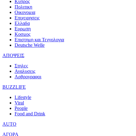
Κυπρος
Πολιτικη
Οικονομια
Επιχειρησεις
Ελλαδα
Ευρωπη
Κοσμος
Επιστημη και Τεχνολογια
Deutsche Welle
ΑΠΟΨΕΙΣ
Στηλες
Αναλυσεις
Αρθρογραφοι
BUZZLIFE
Lifestyle
Viral
People
Food and Drink
AUTO
ΑΓΟΡΑ