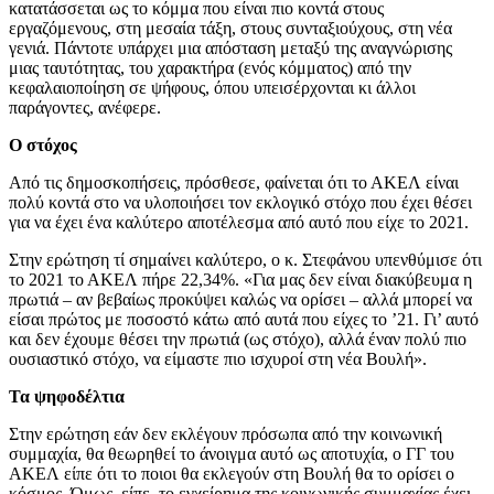
κατατάσσεται ως το κόμμα που είναι πιο κοντά στους
εργαζόμενους, στη μεσαία τάξη, στους συνταξιούχους, στη νέα
γενιά. Πάντοτε υπάρχει μια απόσταση μεταξύ της αναγνώρισης
μιας ταυτότητας, του χαρακτήρα (ενός κόμματος) από την
κεφαλαιοποίηση σε ψήφους, όπου υπεισέρχονται κι άλλοι
παράγοντες, ανέφερε.
Ο στόχος
Από τις δημοσκοπήσεις, πρόσθεσε, φαίνεται ότι το ΑΚΕΛ είναι
πολύ κοντά στο να υλοποιήσει τον εκλογικό στόχο που έχει θέσει
για να έχει ένα καλύτερο αποτέλεσμα από αυτό που είχε το 2021.
Στην ερώτηση τί σημαίνει καλύτερο, ο κ. Στεφάνου υπενθύμισε ότι
το 2021 το ΑΚΕΛ πήρε 22,34%. «Για μας δεν είναι διακύβευμα η
πρωτιά – αν βεβαίως προκύψει καλώς να ορίσει – αλλά μπορεί να
είσαι πρώτος με ποσοστό κάτω από αυτά που είχες το ’21. Γι’ αυτό
και δεν έχουμε θέσει την πρωτιά (ως στόχο), αλλά έναν πολύ πιο
ουσιαστικό στόχο, να είμαστε πιο ισχυροί στη νέα Βουλή».
Τα ψηφοδέλτια
Στην ερώτηση εάν δεν εκλέγουν πρόσωπα από την κοινωνική
συμμαχία, θα θεωρηθεί το άνοιγμα αυτό ως αποτυχία, ο ΓΓ του
ΑΚΕΛ είπε ότι το ποιοι θα εκλεγούν στη Βουλή θα το ορίσει ο
κόσμος. Όμως, είπε, το εγχείρημα της κοινωνικής συμμαχίας έχει