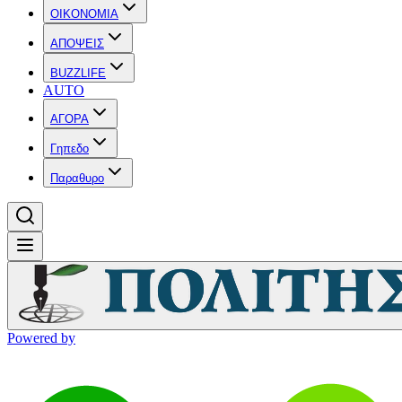
OIKONOMIA
ΑΠΟΨΕΙΣ
BUZZLIFE
AUTO
ΑΓΟΡΑ
Γηπεδο
Παραθυρο
Powered by