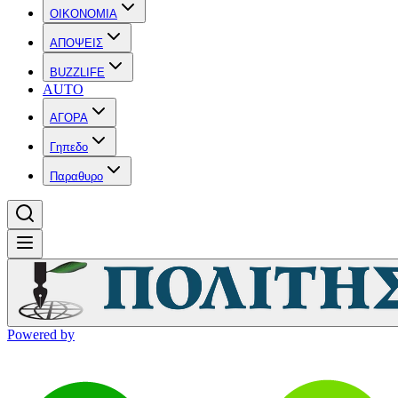
OIKONOMIA
ΑΠΟΨΕΙΣ
BUZZLIFE
AUTO
ΑΓΟΡΑ
Γηπεδο
Παραθυρο
Powered by