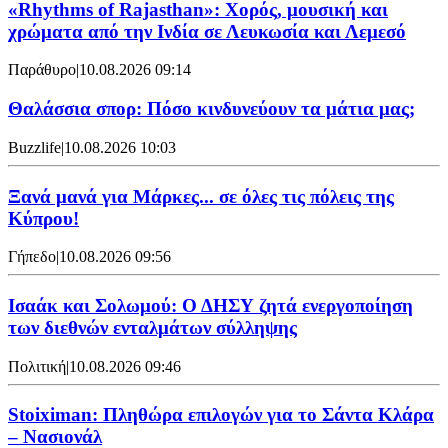
«Rhythms of Rajasthan»: Χορός, μουσική και
χρώματα από την Ινδία σε Λευκωσία και Λεμεσό
Παράθυρο
|
10.08.2026 09:14
Θαλάσσια σπορ: Πόσο κινδυνεύουν τα μάτια μας;
Buzzlife
|
10.08.2026 10:03
Ξανά μανά για Μάρκες... σε όλες τις πόλεις της
Κύπρου!
Γήπεδο
|
10.08.2026 09:56
Ισαάκ και Σολωμού: Ο ΔΗΣΥ ζητά ενεργοποίηση
των διεθνών ενταλμάτων σύλληψης
Πολιτική
|
10.08.2026 09:46
Stoiximan: Πληθώρα επιλογών για το Σάντα Κλάρα
– Νασιονάλ