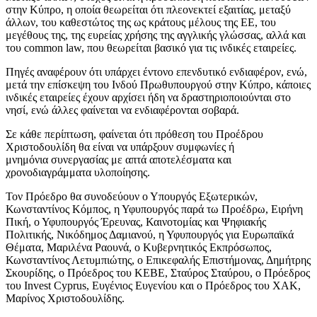
στην Κύπρο, η οποία θεωρείται ότι πλεονεκτεί εξαιτίας, μεταξύ
άλλων, του καθεστώτος της ως κράτους μέλους της ΕΕ, του
μεγέθους της, της ευρείας χρήσης της αγγλικής γλώσσας, αλλά και
του common law, που θεωρείται βασικό για τις ινδικές εταιρείες.
Πηγές αναφέρουν ότι υπάρχει έντονο επενδυτικό ενδιαφέρον, ενώ,
μετά την επίσκεψη του Ινδού Πρωθυπουργού στην Κύπρο, κάποιες
ινδικές εταιρείες έχουν αρχίσει ήδη να δραστηριοποιούνται στο
νησί, ενώ άλλες φαίνεται να ενδιαφέρονται σοβαρά.
Σε κάθε περίπτωση, φαίνεται ότι πρόθεση του Προέδρου
Χριστοδουλίδη θα είναι να υπάρξουν συμφωνίες ή
μνημόνια συνεργασίας με απτά αποτελέσματα και
χρονοδιαγράμματα υλοποίησης.
Τον Πρόεδρο θα συνοδεύουν ο Υπουργός Εξωτερικών,
Κωνσταντίνος Κόμπος, η Υφυπουργός παρά τω Προέδρω, Ειρήνη
Πική, ο Υφυπουργός Έρευνας, Καινοτομίας και Ψηφιακής
Πολιτικής, Νικόδημος Δαμιανού, η Υφυπουργός για Ευρωπαϊκά
Θέματα, Μαριλένα Ραουνά, ο Κυβερνητικός Εκπρόσωπος,
Κωνσταντίνος Λετυμπιώτης, ο Επικεφαλής Επιστήμονας, Δημήτρης
Σκουρίδης, o Πρόεδρος του ΚΕΒΕ, Σταύρος Σταύρου, ο Πρόεδρος
του Invest Cyprus, Ευγένιος Ευγενίου και ο Πρόεδρος του ΧΑΚ,
Μαρίνος Χριστοδουλίδης.