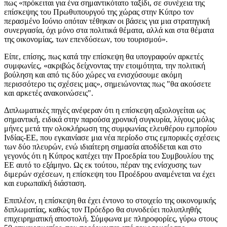
πως «πρόκειται για ένα σημαντικότατο ταξίδι, σε συνέχεια της
επίσκεψης του Πρωθυπουργού της χώρας στην Κύπρο τον
περασμένο Ιούνιο οπόταν τέθηκαν οι βάσεις για μια στρατηγική
συνεργασία, όχι μόνο στα πολιτικά θέματα, αλλά και στα θέματα
της οικονομίας, των επενδύσεων, του τουρισμού».
Είπε, επίσης, πως κατά την επίσκεψη θα υπογραφούν αρκετές
συμφωνίες, «ακριβώς δείχνοντας την ετοιμότητα, την πολιτική
βούληση και από τις δύο χώρες να ενισχύσουμε ακόμη
περισσότερο τις σχέσεις μας», σημειώνοντας πως "θα ακούσετε
και αρκετές ανακοινώσεις".
Διπλωματικές πηγές ανέφεραν ότι η επίσκεψη αξιολογείται ως
σημαντική, ειδικά στην παρούσα χρονική συγκυρία, λίγους μόλις
μήνες μετά την ολοκλήρωση της συμφωνίας ελευθέρου εμπορίου
Ινδίας-ΕΕ, που εγκαινίασε μια νέα περίοδο στις εμπορικές σχέσεις
των δύο πλευρών, ενώ ιδιαίτερη σημασία αποδίδεται και στο
γεγονός ότι η Κύπρος κατέχει την Προεδρία του Συμβουλίου της
ΕΕ αυτό το εξάμηνο. Ως εκ τούτου, πέραν της ενίσχυσης των
διμερών σχέσεων, η επίσκεψη του Προέδρου αναμένεται να έχει
και ευρωπαϊκή διάσταση.
Επιπλέον, η επίσκεψη θα έχει έντονο το στοιχείο της οικονομικής
διπλωματίας, καθώς τον Πρόεδρο θα συνοδεύει πολυπληθής
επιχειρηματική αποστολή. Σύμφωνα με πληροφορίες, γύρω στους