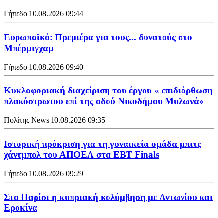
Γήπεδο
|
10.08.2026 09:44
Ευρωπαϊκό: Πρεμιέρα για τους... δυνατούς στο
Μπέρμιγχαμ
Γήπεδο
|
10.08.2026 09:40
Κυκλοφοριακή διαχείριση του έργου « επιδιόρθωση
πλακόστρωτου επί της οδού Νικοδήμου Μυλωνά»
Πολίτης News
|
10.08.2026 09:35
Ιστορική πρόκριση για τη γυναικεία ομάδα μπιτς
χάντμπολ του ΑΠΟΕΛ στα EBT Finals
Γήπεδο
|
10.08.2026 09:29
Στο Παρίσι η κυπριακή κολύμβηση με Αντωνίου και
Εροκίνα