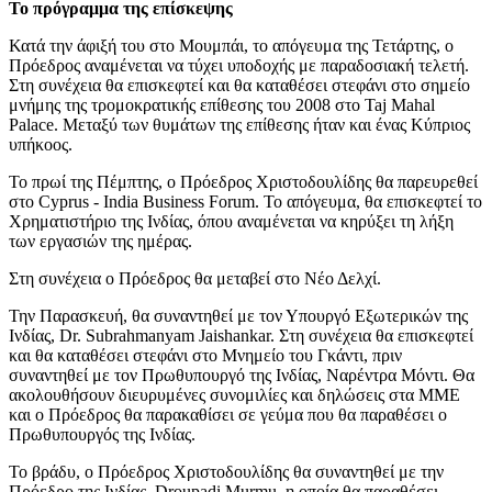
Το πρόγραμμα της επίσκεψης
Κατά την άφιξή του στο Μουμπάι, το απόγευμα της Τετάρτης, ο
Πρόεδρος αναμένεται να τύχει υποδοχής με παραδοσιακή τελετή.
Στη συνέχεια θα επισκεφτεί και θα καταθέσει στεφάνι στο σημείο
μνήμης της τρομοκρατικής επίθεσης του 2008 στο Taj Mahal
Palace. Μεταξύ των θυμάτων της επίθεσης ήταν και ένας Κύπριος
υπήκοος.
Το πρωί της Πέμπτης, ο Πρόεδρος Χριστοδουλίδης θα παρευρεθεί
στο Cyprus - India Business Forum. Το απόγευμα, θα επισκεφτεί το
Χρηματιστήριο της Ινδίας, όπου αναμένεται να κηρύξει τη λήξη
των εργασιών της ημέρας.
Στη συνέχεια ο Πρόεδρος θα μεταβεί στο Νέο Δελχί.
Την Παρασκευή, θα συναντηθεί με τον Υπουργό Εξωτερικών της
Ινδίας, Dr. Subrahmanyam Jaishankar. Στη συνέχεια θα επισκεφτεί
και θα καταθέσει στεφάνι στο Μνημείο του Γκάντι, πριν
συναντηθεί με τον Πρωθυπουργό της Ινδίας, Ναρέντρα Μόντι. Θα
ακολουθήσουν διευρυμένες συνομιλίες και δηλώσεις στα ΜΜΕ
και ο Πρόεδρος θα παρακαθίσει σε γεύμα που θα παραθέσει ο
Πρωθυπουργός της Ινδίας.
Το βράδυ, ο Πρόεδρος Χριστοδουλίδης θα συναντηθεί με την
Πρόεδρο της Ινδίας, Droupadi Murmu, η οποία θα παραθέσει