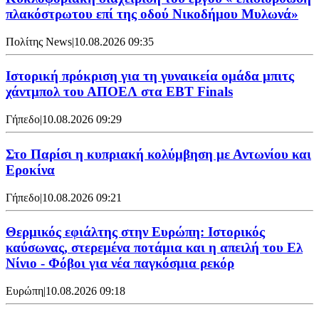
πλακόστρωτου επί της οδού Νικοδήμου Μυλωνά»
Πολίτης News
|
10.08.2026 09:35
Ιστορική πρόκριση για τη γυναικεία ομάδα μπιτς
χάντμπολ του ΑΠΟΕΛ στα EBT Finals
Γήπεδο
|
10.08.2026 09:29
Στο Παρίσι η κυπριακή κολύμβηση με Αντωνίου και
Εροκίνα
Γήπεδο
|
10.08.2026 09:21
Θερμικός εφιάλτης στην Ευρώπη: Ιστορικός
καύσωνας, στερεμένα ποτάμια και η απειλή του Ελ
Νίνιο - Φόβοι για νέα παγκόσμια ρεκόρ
Ευρώπη
|
10.08.2026 09:18