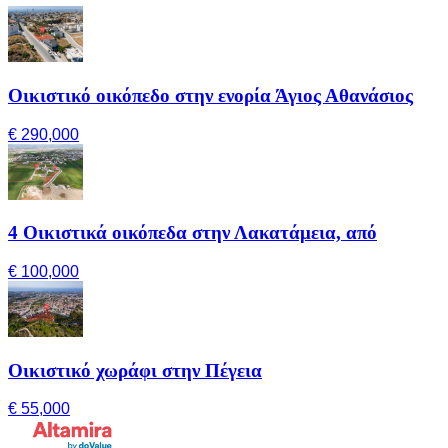
Οικιστικό οικόπεδο στην ενορία Άγιος Αθανάσιος
€ 290,000
4 Οικιστικά οικόπεδα στην Λακατάμεια, από
€ 100,000
Οικιστικό χωράφι στην Πέγεια
€ 55,000