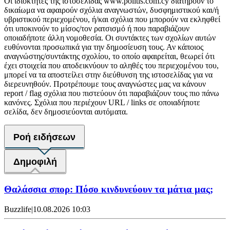
Οι ιδιοκτήτες της ιστοσελίδας www.politis.com.cy διατηρούν το
δικαίωμα να αφαιρούν σχόλια αναγνωστών, δυσφημιστικού και/ή
υβριστικού περιεχομένου, ή/και σχόλια που μπορούν να εκληφθεί
ότι υποκινούν το μίσος/τον ρατσισμό ή που παραβιάζουν
οποιαδήποτε άλλη νομοθεσία. Οι συντάκτες των σχολίων αυτών
ευθύνονται προσωπικά για την δημοσίευση τους. Αν κάποιος
αναγνώστης/συντάκτης σχολίου, το οποίο αφαιρείται, θεωρεί ότι
έχει στοιχεία που αποδεικνύουν το αληθές του περιεχομένου του,
μπορεί να τα αποστείλει στην διεύθυνση της ιστοσελίδας για να
διερευνηθούν. Προτρέπουμε τους αναγνώστες μας να κάνουν
report / flag σχόλια που πιστεύουν ότι παραβιάζουν τους πιο πάνω
κανόνες. Σχόλια που περιέχουν URL / links σε οποιαδήποτε
σελίδα, δεν δημοσιεύονται αυτόματα.
Ροή ειδήσεων
Δημοφιλή
Θαλάσσια σπορ: Πόσο κινδυνεύουν τα μάτια μας;
Buzzlife
|
10.08.2026 10:03