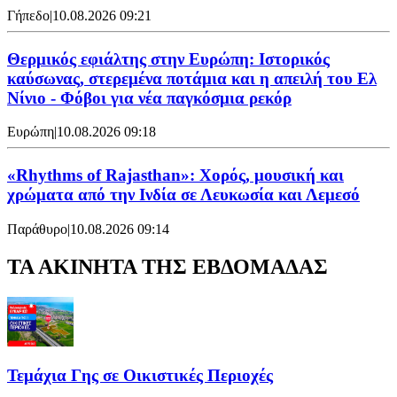
Γήπεδο
|
10.08.2026 09:21
Θερμικός εφιάλτης στην Ευρώπη: Ιστορικός
καύσωνας, στερεμένα ποτάμια και η απειλή του Ελ
Νίνιο - Φόβοι για νέα παγκόσμια ρεκόρ
Ευρώπη
|
10.08.2026 09:18
«Rhythms of Rajasthan»: Χορός, μουσική και
χρώματα από την Ινδία σε Λευκωσία και Λεμεσό
Παράθυρο
|
10.08.2026 09:14
ΤΑ ΑΚΙΝΗΤΑ ΤΗΣ ΕΒΔΟΜΑΔΑΣ
Τεμάχια Γης σε Οικιστικές Περιοχές