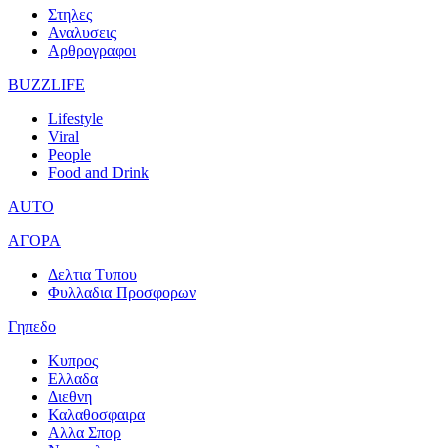
Στηλες
Αναλυσεις
Αρθρογραφοι
BUZZLIFE
Lifestyle
Viral
People
Food and Drink
AUTO
ΑΓΟΡΑ
Δελτια Τυπου
Φυλλαδια Προσφορων
Γηπεδο
Κυπρος
Ελλαδα
Διεθνη
Καλαθοσφαιρα
Αλλα Σπορ