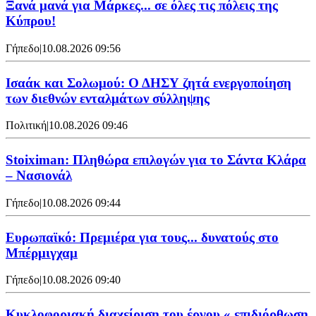
Ξανά μανά για Μάρκες... σε όλες τις πόλεις της
Κύπρου!
Γήπεδο
|
10.08.2026 09:56
Ισαάκ και Σολωμού: Ο ΔΗΣΥ ζητά ενεργοποίηση
των διεθνών ενταλμάτων σύλληψης
Πολιτική
|
10.08.2026 09:46
Stoiximan: Πληθώρα επιλογών για το Σάντα Κλάρα
– Νασιονάλ
Γήπεδο
|
10.08.2026 09:44
Ευρωπαϊκό: Πρεμιέρα για τους... δυνατούς στο
Μπέρμιγχαμ
Γήπεδο
|
10.08.2026 09:40
Κυκλοφοριακή διαχείριση του έργου « επιδιόρθωση