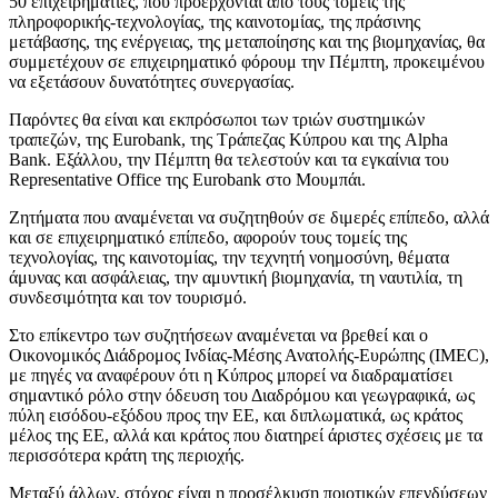
50 επιχειρηματίες, που προέρχονται από τους τομείς της
πληροφορικής-τεχνολογίας, της καινοτομίας, της πράσινης
μετάβασης, της ενέργειας, της μεταποίησης και της βιομηχανίας, θα
συμμετέχουν σε επιχειρηματικό φόρουμ την Πέμπτη, προκειμένου
να εξετάσουν δυνατότητες συνεργασίας.
Παρόντες θα είναι και εκπρόσωποι των τριών συστημικών
τραπεζών, της Eurobank, της Τράπεζας Κύπρου και της Alpha
Βank. Εξάλλου, την Πέμπτη θα τελεστούν και τα εγκαίνια του
Representative Office της Eurobank στο Μουμπάι.
Ζητήματα που αναμένεται να συζητηθούν σε διμερές επίπεδο, αλλά
και σε επιχειρηματικό επίπεδο, αφορούν τους τομείς της
τεχνολογίας, της καινοτομίας, την τεχνητή νοημοσύνη, θέματα
άμυνας και ασφάλειας, την αμυντική βιομηχανία, τη ναυτιλία, τη
συνδεσιμότητα και τον τουρισμό.
Στο επίκεντρο των συζητήσεων αναμένεται να βρεθεί και ο
Οικονομικός Διάδρομος Ινδίας-Μέσης Ανατολής-Ευρώπης (IMEC),
με πηγές να αναφέρουν ότι η Κύπρος μπορεί να διαδραματίσει
σημαντικό ρόλο στην όδευση του Διαδρόμου και γεωγραφικά, ως
πύλη εισόδου-εξόδου προς την ΕΕ, και διπλωματικά, ως κράτος
μέλος της ΕΕ, αλλά και κράτος που διατηρεί άριστες σχέσεις με τα
περισσότερα κράτη της περιοχής.
Μεταξύ άλλων, στόχος είναι η προσέλκυση ποιοτικών επενδύσεων