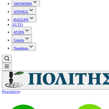
OIKONOMIA
ΑΠΟΨΕΙΣ
BUZZLIFE
AUTO
ΑΓΟΡΑ
Γηπεδο
Παραθυρο
Powered by