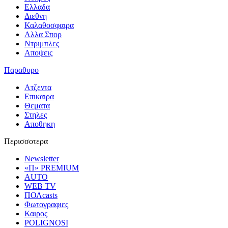
Ελλαδα
Διεθνη
Καλαθοσφαιρα
Αλλα Σπορ
Ντριμπλες
Αποψεις
Παραθυρο
Ατζεντα
Επικαιρα
Θεματα
Στηλες
Αποθηκη
Περισσοτερα
Newsletter
«Π» PREMIUM
AUTO
WEB TV
ΠΟΛcasts
Φωτογραφιες
Καιρος
POLIGNOSI