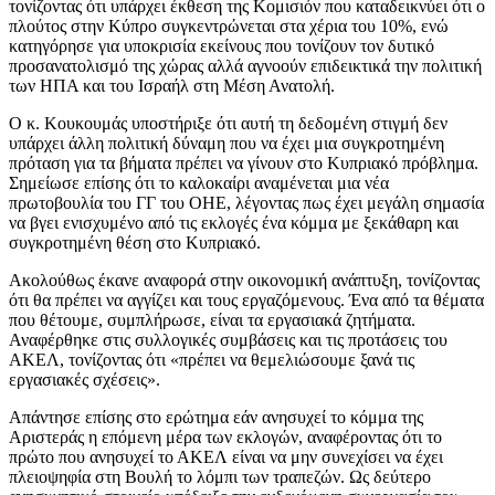
τονίζοντας ότι υπάρχει έκθεση της Κομισιόν που καταδεικνύει ότι ο
πλούτος στην Κύπρο συγκεντρώνεται στα χέρια του 10%, ενώ
κατηγόρησε για υποκρισία εκείνους που τονίζουν τον δυτικό
προσανατολισμό της χώρας αλλά αγνοούν επιδεικτικά την πολιτική
των ΗΠΑ και του Ισραήλ στη Μέση Ανατολή.
Ο κ. Κουκουμάς υποστήριξε ότι αυτή τη δεδομένη στιγμή δεν
υπάρχει άλλη πολιτική δύναμη που να έχει μια συγκροτημένη
πρόταση για τα βήματα πρέπει να γίνουν στο Κυπριακό πρόβλημα.
Σημείωσε επίσης ότι το καλοκαίρι αναμένεται μια νέα
πρωτοβουλία του ΓΓ του ΟΗΕ, λέγοντας πως έχει μεγάλη σημασία
να βγει ενισχυμένο από τις εκλογές ένα κόμμα με ξεκάθαρη και
συγκροτημένη θέση στο Κυπριακό.
Ακολούθως έκανε αναφορά στην οικονομική ανάπτυξη, τονίζοντας
ότι θα πρέπει να αγγίζει και τους εργαζόμενους. Ένα από τα θέματα
που θέτουμε, συμπλήρωσε, είναι τα εργασιακά ζητήματα.
Αναφέρθηκε στις συλλογικές συμβάσεις και τις προτάσεις του
ΑΚΕΛ, τονίζοντας ότι «πρέπει να θεμελιώσουμε ξανά τις
εργασιακές σχέσεις».
Απάντησε επίσης στο ερώτημα εάν ανησυχεί το κόμμα της
Αριστεράς η επόμενη μέρα των εκλογών, αναφέροντας ότι το
πρώτο που ανησυχεί το ΑΚΕΛ είναι να μην συνεχίσει να έχει
πλειοψηφία στη Βουλή το λόμπι των τραπεζών. Ως δεύτερο