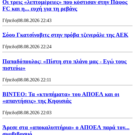
Οι τρεις «λεπτομέρειες» που κόστισαν στην Πάφος
FC και η... ευχή για τη ρεβάνς
Γήπεδο
|
08.08.2026 22:43
Σόου Γκατσίνοβιτς στην πρόβα τζενεράλε της ΑΕΚ
Γήπεδο
|
08.08.2026 22:24
Παπαδόπουλος: «Πίστη στο πλάνο μας - Εγώ τους
πιστεύω»
Γήπεδο
|
08.08.2026 22:11
ΒΙΝΤΕΟ: Τα «κτυπήματα» του ΑΠΟΕΛ και οι
«απαντήσεις» της Κηφισιάς
Γήπεδο
|
08.08.2026 22:03
Άρεσε στα «αποκαλυπτήρια» ο ΑΠΟΕΛ παρά τον...
συμβιβασμό