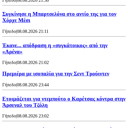
Γήπεδο
|
08.08.2026 21:30
Συγκίνησε η Μπαρτσελόνα στο αντίο της για τον
Χόρχε Μέσι
Γήπεδο
|
08.08.2026 21:11
Έκανε... απόδραση η «συγκάτοικος» από την
«Αρένα»
Γήπεδο
|
08.08.2026 21:02
Πρεμιέρα με ισοπαλία για την Σεντ Τρούιντεν
Γήπεδο
|
08.08.2026 23:44
Ετοιμάζεται για ντεμπούτο ο Καρέτσας κόντρα στην
Άρσεναλ του Τζόλη
Γήπεδο
|
08.08.2026 23:02