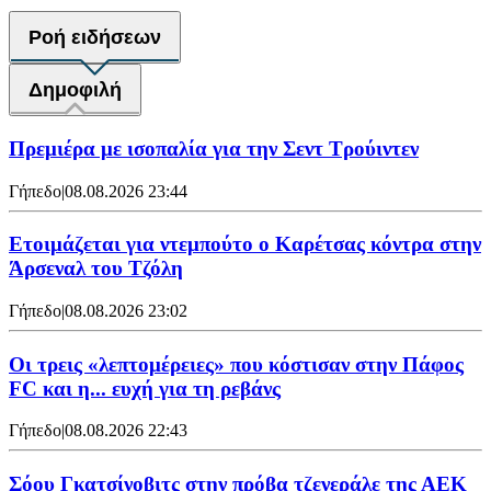
Ροή ειδήσεων
Δημοφιλή
Πρεμιέρα με ισοπαλία για την Σεντ Τρούιντεν
Γήπεδο
|
08.08.2026 23:44
Ετοιμάζεται για ντεμπούτο ο Καρέτσας κόντρα στην
Άρσεναλ του Τζόλη
Γήπεδο
|
08.08.2026 23:02
Οι τρεις «λεπτομέρειες» που κόστισαν στην Πάφος
FC και η... ευχή για τη ρεβάνς
Γήπεδο
|
08.08.2026 22:43
Σόου Γκατσίνοβιτς στην πρόβα τζενεράλε της ΑΕΚ