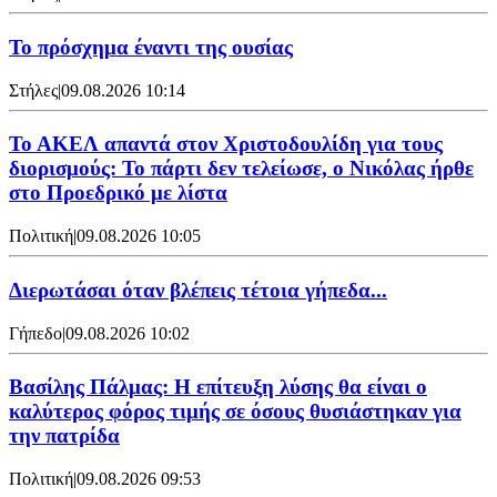
Το πρόσχημα έναντι της ουσίας
Στήλες
|
09.08.2026 10:14
Το ΑΚΕΛ απαντά στον Χριστοδουλίδη για τους
διορισμούς: Το πάρτι δεν τελείωσε, ο Νικόλας ήρθε
στο Προεδρικό με λίστα
Πολιτική
|
09.08.2026 10:05
Διερωτάσαι όταν βλέπεις τέτοια γήπεδα...
Γήπεδο
|
09.08.2026 10:02
Βασίλης Πάλμας: Η επίτευξη λύσης θα είναι ο
καλύτερος φόρος τιμής σε όσους θυσιάστηκαν για
την πατρίδα
Πολιτική
|
09.08.2026 09:53