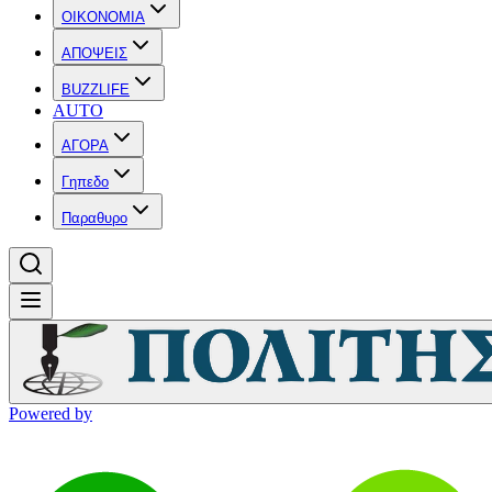
OIKONOMIA
ΑΠΟΨΕΙΣ
BUZZLIFE
AUTO
ΑΓΟΡΑ
Γηπεδο
Παραθυρο
Powered by