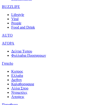
BUZZLIFE
Lifestyle
Viral
People
Food and Drink
AUTO
ΑΓΟΡΑ
Δελτια Τυπου
Φυλλαδια Προσφορων
Γηπεδο
Κυπρος
Ελλαδα
Διεθνη
Καλαθοσφαιρα
Αλλα Σπορ
Ντριμπλες
Αποψεις
Παραθυρο