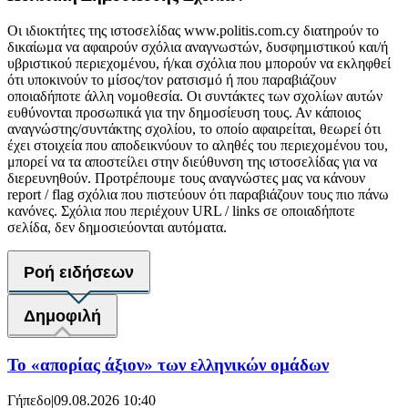
Οι ιδιοκτήτες της ιστοσελίδας www.politis.com.cy διατηρούν το
δικαίωμα να αφαιρούν σχόλια αναγνωστών, δυσφημιστικού και/ή
υβριστικού περιεχομένου, ή/και σχόλια που μπορούν να εκληφθεί
ότι υποκινούν το μίσος/τον ρατσισμό ή που παραβιάζουν
οποιαδήποτε άλλη νομοθεσία. Οι συντάκτες των σχολίων αυτών
ευθύνονται προσωπικά για την δημοσίευση τους. Αν κάποιος
αναγνώστης/συντάκτης σχολίου, το οποίο αφαιρείται, θεωρεί ότι
έχει στοιχεία που αποδεικνύουν το αληθές του περιεχομένου του,
μπορεί να τα αποστείλει στην διεύθυνση της ιστοσελίδας για να
διερευνηθούν. Προτρέπουμε τους αναγνώστες μας να κάνουν
report / flag σχόλια που πιστεύουν ότι παραβιάζουν τους πιο πάνω
κανόνες. Σχόλια που περιέχουν URL / links σε οποιαδήποτε
σελίδα, δεν δημοσιεύονται αυτόματα.
Ροή ειδήσεων
Δημοφιλή
Το «απορίας άξιον» των ελληνικών ομάδων
Γήπεδο
|
09.08.2026 10:40