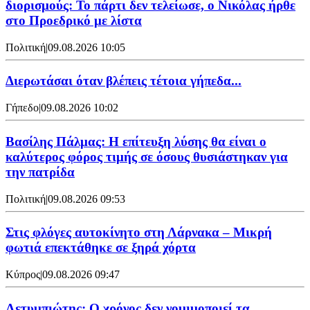
διορισμούς: Το πάρτι δεν τελείωσε, ο Νικόλας ήρθε
στο Προεδρικό με λίστα
Πολιτική
|
09.08.2026 10:05
Διερωτάσαι όταν βλέπεις τέτοια γήπεδα...
Γήπεδο
|
09.08.2026 10:02
Βασίλης Πάλμας: Η επίτευξη λύσης θα είναι ο
καλύτερος φόρος τιμής σε όσους θυσιάστηκαν για
την πατρίδα
Πολιτική
|
09.08.2026 09:53
Στις φλόγες αυτοκίνητο στη Λάρνακα – Μικρή
φωτιά επεκτάθηκε σε ξηρά χόρτα
Κύπρος
|
09.08.2026 09:47
Λετυμπιώτης: Ο χρόνος δεν νομιμοποιεί τα