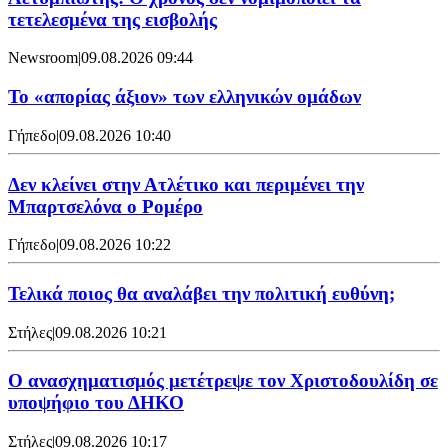
τετελεσμένα της εισβολής
Newsroom
|
09.08.2026 09:44
Το «απορίας άξιον» των ελληνικών ομάδων
Γήπεδο
|
09.08.2026 10:40
Δεν κλείνει στην Ατλέτικο και περιμένει την
Μπαρτσελόνα ο Ρομέρο
Γήπεδο
|
09.08.2026 10:22
Τελικά ποιος θα αναλάβει την πολιτική ευθύνη;
Στήλες
|
09.08.2026 10:21
Ο ανασχηματισμός μετέτρεψε τον Χριστοδουλίδη σε
υποψήφιο του ΔΗΚΟ
Στήλες
|
09.08.2026 10:17