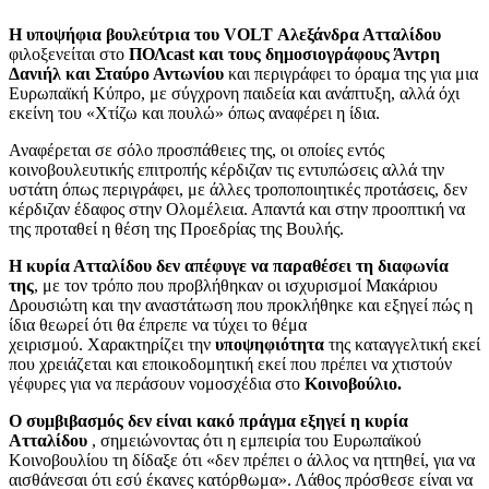
Η υποψήφια βουλεύτρια του VOLT Αλεξάνδρα Ατταλίδου
φιλοξενείται στο
ΠΟΛcast και τους δημοσιογράφους Άντρη
Δανιήλ και Σταύρο Αντωνίου
και περιγράφει το όραμα της για μια
Ευρωπαϊκή Κύπρο, με σύγχρονη παιδεία και ανάπτυξη, αλλά όχι
εκείνη του «Χτίζω και πουλώ» όπως αναφέρει η ίδια.
Αναφέρεται σε σόλο προσπάθειες της, οι οποίες εντός
κοινοβουλευτικής επιτροπής κέρδιζαν τις εντυπώσεις αλλά την
υστάτη όπως περιγράφει, με άλλες τροποποιητικές προτάσεις, δεν
κέρδιζαν έδαφος στην Ολομέλεια. Απαντά και στην προοπτική να
της προταθεί η θέση της Προεδρίας της Βουλής.
Η κυρία Ατταλίδου δεν απέφυγε να παραθέσει τη διαφωνία
της
, με τον τρόπο που προβλήθηκαν οι ισχυρισμοί Μακάριου
Δρουσιώτη και την αναστάτωση που προκλήθηκε και εξηγεί πώς η
ίδια θεωρεί ότι θα έπρεπε να τύχει το θέμα
χειρισμού. Χαρακτηρίζει την
υποψηφιότητα
της καταγγελτική εκεί
που χρειάζεται και εποικοδομητική εκεί που πρέπει να χτιστούν
γέφυρες για να περάσουν νομοσχέδια στο
Κοινοβούλιο.
Ο συμβιβασμός δεν είναι κακό πράγμα εξηγεί η κυρία
Ατταλίδου
, σημειώνοντας ότι η εμπειρία του Ευρωπαϊκού
Κοινοβουλίου τη δίδαξε ότι «δεν πρέπει ο άλλος να ηττηθεί, για να
αισθάνεσαι ότι εσύ έκανες κατόρθωμα». Λάθος πρόσθεσε είναι να