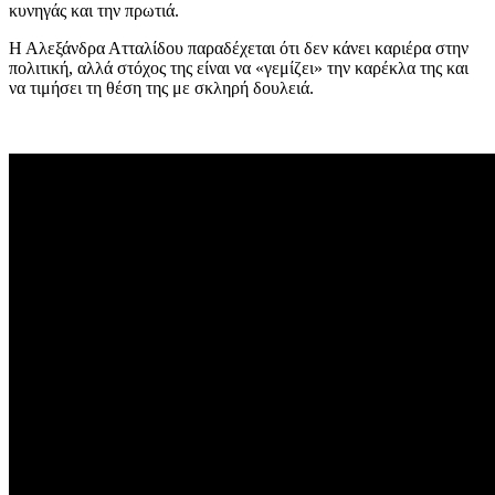
κυνηγάς και την πρωτιά.
Η Αλεξάνδρα Ατταλίδου παραδέχεται ότι δεν κάνει καριέρα στην
πολιτική, αλλά στόχος της είναι να «γεμίζει» την καρέκλα της και
να τιμήσει τη θέση της με σκληρή δουλειά.